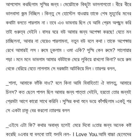
আপসোস করছিলাম সুস্মির জন্য ৷ মেয়েটাকে কিছুটা ভাললাগতো ৷ ধীরে ধীরে
ভালবাসা জন্ম নিচ্ছিল ৷ কিন্তু সে হোস্টেল যাওয়ায় তাকে শেষ মুহূর্তের মনের
কথাটা বলতে পারলাম না ৷ তবে এও ভাবনায় ছিল যে আমি প্রেম অপছন্দ করি
তাই গুরুত্ব দেইনি ৷ বাসর ঘরে বউ আমার জন্য অপেক্ষা করছে! যেতে মন
চাচ্ছিলনা, আবার না যেয়েও পারলামনা, নতুন বউ বলে কথা ৷ তাকে অপেক্ষায়
রেখে আমারই লস ৷ রুমে ঢুকলাম ৷ ওমা একি? সুস্মি কেন রুমে? সালোয়ার
পড়া ৷ মনে মনে ভাবলাম আমার বউটাকে মেরে লুকিয়ে রাখলো কিনা? ভয়ে রুম
থেকে বেরিয়ে যেতে লাগলাম সে দরজাটা আটকিয়ে দিল ৷ তারপর বলল,
_শালা, আমাকে ফাঁকি দাও? বলে কিনা আমি বিবাহিত!! ঐ ফালতু, আমারে
চিনস? কত ছেলে পাগল ছিল আমার জন্য পাত্তা দেইনি, হয়তো তোর জন্যই
প্রেমটা আগে কারো সাথে করিনি ৷ সুস্মির কথা শুনে ভয়ে কাঁপছিলাম ৷একটু পর
সে একটা চাকু বের করলো ৷তারপর বলল
_এইযে এটা কি? কথার অবাধ্য হলেই মেরে দিবো ৷৷তোর জন্য অনেক কষ্ট
করেছি ৷৷এবার যা বলবো তাই শুনবি ৷বল- I Love You.আমি বাচ্চা ছেলেদের