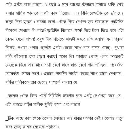
সেই গল্পটা আজ বলবো! ২ বছর ৯ মাস আগের ঘটনাঃযে বাসাতে থাকি সেই
বাসার মালিক আমাকে একটা কাজ দিয়েছে ৷ এর বিনিময়েঅামাকে দু’মাসের
ভাড়া দিতে হবেনা ৷ কাজটা হলো- পার্কে গিয়ে দেখতে হবে তারছেলে প্রতিদিন
বিকেলে সেখানে কি করে?প্রতিদিন বিকেলে পার্কে গিয়ে টহল দিতে হবে এটা
কেমন যেনো লাগল! তবুও টাকা বাঁচাতে কাজটা করতে রাজি হলাম ৷ হুম, প্রথম
দিনেই দেখতে পেলাম ছেলেটা একটা মেয়ের সাথে বসে বাদাম খাচ্ছে ৷ বুঝতে
বাকি রইলোনা তারা প্রেম করছে! পরের দিন আবারো গেলাম এবার আরেকটি
মেয়েকে নিয়ে তার কাঁধে মাথা রেখে হাতে হাত রেখে গান গাচ্ছিল ৷ পরেরদিন
আরেকটা মেয়ের সাথে ৷ এভাবে সাতদিন সাতটা মেয়ের সাথে তাকে দেখলাম ৷
বাড়ির মালিককে তার ছেলের সম্পর্কে বললাম যে
_কলেজ থেকে ফিরে পার্কে নিরিবিলি জায়গায় বসে একটু লেখাপড়া করে সে ৷
এটা বলাতে বাড়ির মালিক খুশিই হলো এবং বললো
_ঠিক আছে কাল থেকে তোমার সেখানে আর যাবার দরকার নেই ৷ তোমার নতুন
কাজ হচ্ছে আমার মেয়েকে পড়ানো ৷