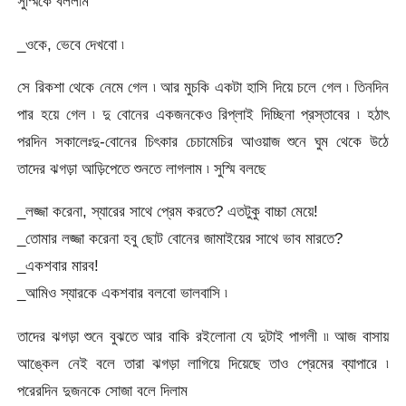
সুস্মিকে বললাম
_ওকে, ভেবে দেখবো ৷
সে রিকশা থেকে নেমে গেল ৷ আর মুচকি একটা হাসি দিয়ে চলে গেল ৷ তিনদিন
পার হয়ে গেল ৷ দু বোনের একজনকেও রিপ্লাই দিচ্ছিনা প্রস্তাবের ৷ হঠাৎ
পরদিন সকালেঃদু-বোনের চিৎকার চেচামেচির আওয়াজ শুনে ঘুম থেকে উঠে
তাদের ঝগড়া আড়িপেতে শুনতে লাগলাম ৷ সুস্মি বলছে
_লজ্জা করেনা, স্যারের সাথে প্রেম করতে? এতটুকু বাচ্চা মেয়ে!
_তোমার লজ্জা করেনা হবু ছোট বোনের জামাইয়ের সাথে ভাব মারতে?
_একশবার মারব!
_আমিও স্যারকে একশবার বলবো ভালবাসি ৷
তাদের ঝগড়া শুনে বুঝতে আর বাকি রইলোনা যে দুটাই পাগলী ৷৷ আজ বাসায়
আঙ্কেল নেই বলে তারা ঝগড়া লাগিয়ে দিয়েছে তাও প্রেমের ব্যাপারে ৷
পরেরদিন দুজনকে সোজা বলে দিলাম