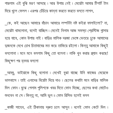
পারলাম এই বুঝি মরণ আসছে ৷ আর উপায় নেই ৷ মেয়েটা আমার টিশার্ট টান
দিয়ে খুলে ফেলল ৷ এরপর চেঁচিয়ে কান্না করতে করতে বলতে লাগল,
_কে, কই আছেন আমারে বাঁচান আমারে লম্পটটা নষ্ট কইরা ফালাইলো? না,
মেয়েটা থামলোনা, বলেই যাচ্ছিল ৷ মেনেই নিলাম আজ সমস্ত প্রেস্টিজ পান্সার
হয়ে যাবে, কোন উপায় নাই ৷ বাড়ির মালিক দরজা ভেঙ্গে ভেতরে ঢুকে আমাদের
দুজনকে দেখে চোখ চিতাবাঘের মত করে তাকিয়ে রইলো ৷ কিন্তু আমাকে কিছুই
বললোনা ৷ মনে মনে বললাম কিছু তো বলেনা ৷ নাকি খুন করার প্ল্যান করছে!
কিছুক্ষণ পর হ্নদয় বললো
_আব্বু, ভাইয়াকে কিছু বলোনা ৷ দেখেই বুঝা যাচ্ছে উনি কাজের মেয়েকে
ভালবাসে ৷ তাই এনাদের বিয়েটা দিয়ে দাও ৷ ছেলের কথাটা শুনে বাড়ির মালিক
দিল ফোন ৷ বুঝে গেলাম পুলিশকে খবর দিতে ফোন দিচ্ছে, ছেলের কথা মোটেও
শুনবেন না সে ৷ কিন্তু না, আমি ভুল ৷৷ ফোন রিসিভ হলেই বলল
_কাজী সাহেব, এই ঠিকানায় দ্রুত চলে আসুন ৷ বলেই ফোন কেটে দিল ৷