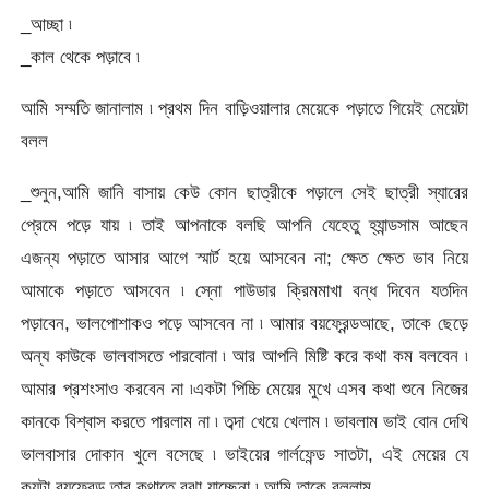
_আচ্ছা ৷
_কাল থেকে পড়াবে ৷
আমি সম্মতি জানালাম ৷ প্রথম দিন বাড়িওয়ালার মেয়েকে পড়াতে গিয়েই মেয়েটা
বলল
_শুনুন,আমি জানি বাসায় কেউ কোন ছাত্রীকে পড়ালে সেই ছাত্রী স্যারের
প্রেমে পড়ে যায় ৷ তাই আপনাকে বলছি আপনি যেহেতু হ্যান্ডসাম আছেন
এজন্য পড়াতে আসার আগে স্মার্ট হয়ে আসবেন না; ক্ষেত ক্ষেত ভাব নিয়ে
আমাকে পড়াতে আসবেন ৷ স্নো পাউডার ক্রিমমাখা বন্ধ দিবেন যতদিন
পড়াবেন, ভালপোশাকও পড়ে আসবেন না ৷ আমার বয়ফ্রেন্ডআছে, তাকে ছেড়ে
অন্য কাউকে ভালবাসতে পারবোনা ৷ আর আপনি মিষ্টি করে কথা কম বলবেন ৷
আমার প্রশংসাও করবেন না ৷একটা পিচ্চি মেয়ের মুখে এসব কথা শুনে নিজের
কানকে বিশ্বাস করতে পারলাম না ৷ তব্দা খেয়ে খেলাম ৷ ভাবলাম ভাই বোন দেখি
ভালবাসার দোকান খুলে বসেছে ৷ ভাইয়ের গার্লফেন্ড সাতটা, এই মেয়ের যে
কয়টা বয়ফ্রেন্ড তার কথাতে বুঝা যাচ্ছেনা ৷ আমি তাকে বললাম