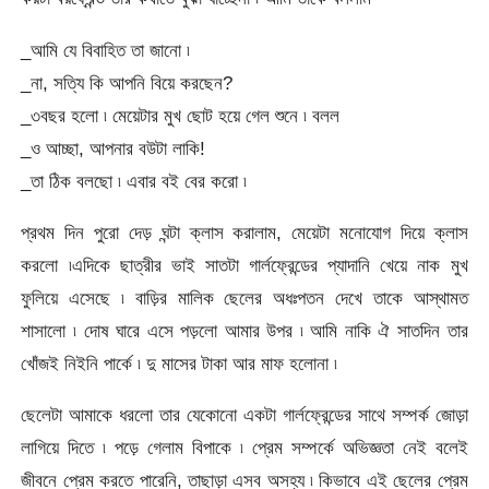
_আমি যে বিবাহিত তা জানো ৷
_না, সত্যি কি আপনি বিয়ে করছেন?
_৩বছর হলো ৷ মেয়েটার মুখ ছোট হয়ে গেল শুনে ৷ বলল
_ও আচ্ছা, আপনার বউটা লাকি!
_তা ঠিক বলছো ৷ এবার বই বের করো ৷
প্রথম দিন পুরো দেড় ঘন্টা ক্লাস করালাম, মেয়েটা মনোযোগ দিয়ে ক্লাস
করলো ৷এদিকে ছাত্রীর ভাই সাতটা গার্লফ্রেন্ডের প্যাদানি খেয়ে নাক মুখ
ফুলিয়ে এসেছে ৷ বাড়ির মালিক ছেলের অধঃপতন দেখে তাকে আস্থামত
শাসালো ৷ দোষ ঘারে এসে পড়লো আমার উপর ৷ আমি নাকি ঐ সাতদিন তার
খোঁজই নিইনি পার্কে ৷ দু মাসের টাকা আর মাফ হলোনা ৷
ছেলেটা আমাকে ধরলো তার যেকোনো একটা গার্লফ্রেন্ডের সাথে সম্পর্ক জোড়া
লাগিয়ে দিতে ৷ পড়ে গেলাম বিপাকে ৷ প্রেম সম্পর্কে অভিজ্ঞতা নেই বলেই
জীবনে প্রেম করতে পারেনি, তাছাড়া এসব অসহ্য ৷ কিভাবে এই ছেলের প্রেম