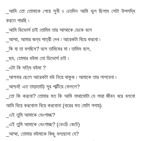
_আমি তো তোমাকে পেয়ে সুখী ৷৷ এতদিন আমি ভুল ছিলাম সেটা উপলদ্ধি
করতে পারছি ৷
_আমি ডিভোর্স চাই ৷তামিম তার আম্মাকে ডেকে বলে
_আম্মা, আমার জন্য পাত্রী দেখ ৷ আরেকটা বিয়ে করবো ৷
_কি যা তা বলছিস? বলে তামিমের মা ৷ তামিম বলে,
_হুম, তোমার বউমা তো ডিভোর্স চাই ৷
_এটা কি সত্যি বউমা ?
_আপনার ছেলে আরেকটা বউ নিয়ে থাকুক ৷ আমাকে তার লাগবেনা ৷
_আশ্চর্য! এত তাড়াতাড়ি সুর পাল্টিয়ে ফেললে?
_তো কি করবো? তোমার মত কি আমি মাথামোটা যে সারা জীবন ধরে বলবো
আমি বিয়ে করবোনা বিয়ে করবোনা (থরের মত মোটা গলায়)
_এই তুমি আমাকে ভেংগাচ্ছ?
_এই তুমি আমাকে ভেংগাচ্ছ? (ভেংচি কেটে)
_আম্মা, তোমার বউমাকে কিছু বলছোনা যে?