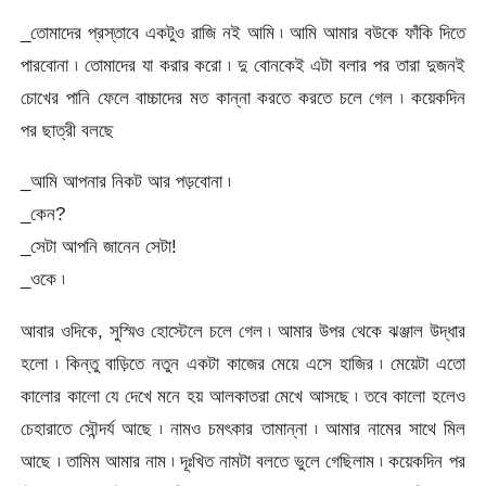
_তোমাদের প্রস্তাবে একটুও রাজি নই আমি ৷ আমি আমার বউকে ফাঁকি দিতে
পারবোনা ৷ তোমাদের যা করার করো ৷ দু বোনকেই এটা বলার পর তারা দুজনই
চোখের পানি ফেলে বাচ্চাদের মত কান্না করতে করতে চলে গেল ৷ কয়েকদিন
পর ছাত্রী বলছে
_আমি আপনার নিকট আর পড়বোনা ৷
_কেন?
_সেটা আপনি জানেন সেটা!
_ওকে ৷
আবার ওদিকে, সুস্মিও হোস্টেলে চলে গেল ৷ আমার উপর থেকে ঝঞ্জাল উদ্ধার
হলো ৷ কিন্তু বাড়িতে নতুন একটা কাজের মেয়ে এসে হাজির ৷ মেয়েটা এতো
কালোর কালো যে দেখে মনে হয় আলকাতরা মেখে আসছে ৷ তবে কালো হলেও
চেহারাতে সৌন্দর্য আছে ৷ নামও চমৎকার তামান্না ৷ আমার নামের সাথে মিল
আছে ৷ তামিম আমার নাম ৷ দূঃখিত নামটা বলতে ভুলে গেছিলাম ৷ কয়েকদিন পর