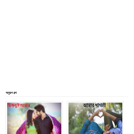
অনুরূপ গল্প