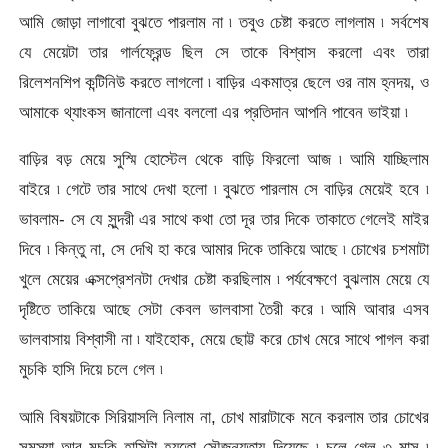
আমি জোড়া লাগাবো বুঝতে পারলাম না ৷ তবুও চেষ্টা করতে লাগলাম ৷ সর্বশেষ
যে মেয়েটা তার গার্লফ্রেন্ড ছিল সে তাকে বিশ্বাস করলো এবং তারা
রিলেশনশিপ কন্টিনিউ করতে লাগলো ৷ বাড়ির একমাত্র ছেলে ওর নাম হ্নদয়, ও
আমাকে থ্যাংকস জানালো এবং বললো এর প্রতিদান আপনি পাবেন ভাইয়া ৷
বাড়ির বড় মেয়ে সুস্মি হোস্টেল থেকে বাড়ি ফিরলো আজ ৷ আমি যাচ্ছিলাম
বাইরে ৷ গেটে তার সাথে দেখা হলো ৷ বুঝতে পারলাম সে বাড়ির মেয়েই হবে ৷
ভাবলাম- সে যে সুন্দরী এর সাথে কথা তো দূর তার দিকে তাকাতে গেলেই মাইর
দিবে ৷ কিন্তু না, সে দেখি হা করে আমার দিকে তাকিয়ে আছে ৷ চোখের চশমাটা
খুলে মেয়ের এক্সপ্রেশনটা দেখার চেষ্টা করছিলাম ৷ পর্যবেক্ষণে বুঝলাম মেয়ে যে
দৃষ্টিতে তাকিয়ে আছে সেটা কেবল ভালবাসা তৈরী করে ৷ আমি আবার এসব
ভালবাসায় বিশ্বাসী না ৷ যাইহোক, মেয়ে ছোট্ট করে চোখ মেরে সাথে পাগল করা
মুচকি হাসি দিয়ে চলে গেল ৷
আমি বিষয়টাকে সিরিয়াসলি নিলাম না, চোখ মারাটাকে মনে করলাম তার চোখের
সমস্যা আর মুচকি হাসিটা হয়তো সৌজন্যতায় দিয়েছে ৷ চলে গেল ৩ মাস ৷