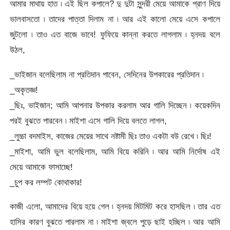
আমার মাথায় হাত ৷ এই ছিল কপালে? দু দুটা সুন্দরী মেয়ে আমাকে প্রাণ দিয়ে
ভালবাসতো ৷ তাদের পাত্তা দিলাম না ৷ আর এই কালো মেয়ে এসে কপালে
জুটলো ৷ তাও এত বাজে ভাবে! ফুফিয়ে কান্না করতে লাগলাম ৷ হ্নদয় বলে
উঠল,
_ভাইজান বলেছিলাম না প্রতিদান পাবেন, সেদিনের উপকারের প্রতিদান ৷
_অকৃতজ্ঞ!
_ছিঃ, ভাইজান; আমি আপনার উপকার করলাম আর গালি দিচ্ছেন ৷ কয়েকদিন
পরই বুঝতে পারবেন ৷ মাইশা এসে গালি দিয়ে বলতে লাগল,
_লুচ্চা বদমাইস, কাজের মেয়ের সাথে নষ্টামী ছিঃ তাও একটা বউ রেখে ৷ ছিঃ!
_মাইশা, আমি ভুল বলেছিলাম, আমি বিয়ে করিনি ৷ আর আমি নির্দোষ এই
মেয়ে আমাকে ফাসাচ্ছে!
_চুপ কর লম্পট কোথাকার!
কাজী এলো, আমাদের বিয়ে হয়ে গেল ৷ হ্নদয় মিটমিট করে হাসছিল ৷ তার এত
হাসির কারণ বুঝতে পারলাম না ৷ মাইশা জ্বলে পুড়ে ছাই হচ্ছিল ৷ আর আমি