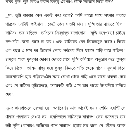
ঘরের ফুল! তুই বিয়েও করলি কিন্তু এরপরও তাকে ডিভোর্স দিতে চাস?
_মা, তুমি বারবার কেন একই কথা বলো? আমি কারো সাথে সংসার করতে
পারবোনা,এটাই ফাইনাল ৷ কেটে গেল সাতটা মাস ৷ সুস্মি তার বাড়িতে ছিল ৷
তামিমও তার বাড়িতে ৷ তামিমের সিদ্ধান্ত বদলালোনা ৷ সুস্মি মনেপ্রাণে চাইছে
সম্পর্কটা যেনো ভেঙ্গে না যায় ৷ এবং তামিমের যেন নিজেরভুল ভাঙ্গে ৷ বিয়ের
এক বছর ৩ মাস পর ডিভোর্স দেবার সর্বশেষ দিনে দুজনে গাড়ি করে যাচ্ছিল ৷
রাস্তার পাশে ফুস্কার দোকান দেখতে পেয়ে সুস্মি তামিমকে অনুরোধ করে ফুস্কা
কিনে দিতে ৷৷ তামিম বাধ্য হয়ে ফুস্কা কিনতে গাড়ি থেকে নামে ৷ ফুস্কা কিনে
অমনোযোগি হয়ে গাড়িতেওঠার সময় কোথা থেকে গাড়ি এসে তাকে ধাক্কা দেয়ে
এবং সে মাটিতে লুটিয়েপড়ে, আরেকটি গাড়ি এসে তার পায়ের উপরদিয়ে চালিয়ে
দেয় ৷
দ্রুত হাসপাতালে নেওয়া হয় ৷ অপারেশন ভাল ভাবেই হয় ৷ দশদিন হসপিটালে
থাকার পরবাসায় নেওয়া হয় ৷ হসপিতালে তামিমকে সারাক্ষণ সেবা যত্নকরে তার
স্ত্রী সুস্মি ৷ বাসায়ও তামিমের পাশে সারাক্ষণ ছায়ার মত থাকে সে ৷হাঁটতে অক্ষম