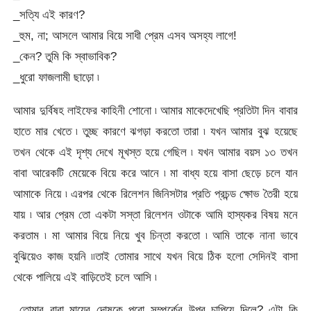
_সত্যি এই কারণ?
_হুম, না; আসলে আমার বিয়ে সাধী প্রেম এসব অসহ্য লাগে!
_কেন? তুমি কি স্বাভাবিক?
_ধুরো ফাজলামী ছাড়ো ৷
আমার দুর্বিষহ লাইফের কাহিনী শোনো ৷ আমার মাকেদেখেছি প্রতিটা দিন বাবার
হাতে মার খেতে ৷ তুচ্ছ কারণে ঝগড়া করতো তারা ৷ যখন আমার বুঝ হয়েছে
তখন থেকে এই দৃশ্য দেখে মূখস্ত হয়ে গেছিল ৷ যখন আমার বয়স ১৩ তখন
বাবা আরেকটি মেয়েকে বিয়ে করে আনে ৷ মা বাধ্য হয়ে বাসা ছেড়ে চলে যান
আমাকে নিয়ে ৷ এরপর থেকে রিলেশন জিনিসটার প্রতি প্রচন্ড ক্ষোভ তৈরী হয়ে
যায় ৷ আর প্রেম তো একটা সস্তা রিলেশন ওটাকে আমি হাস্যকর বিষয় মনে
করতাম ৷ মা আমার বিয়ে নিয়ে খুব চিন্তা করতো ৷ আমি তাকে নানা ভাবে
বুঝিয়েও কাজ হয়নি ৷৷তাই তোমার সাথে যখন বিয়ে ঠিক হলো সেদিনই বাসা
থেকে পালিয়ে এই বাড়িতেই চলে আসি ৷
_তোমার বাবা মায়ের দোষকে পুরো সম্পর্কের উপর চাপিয়ে দিলে? এটা কি