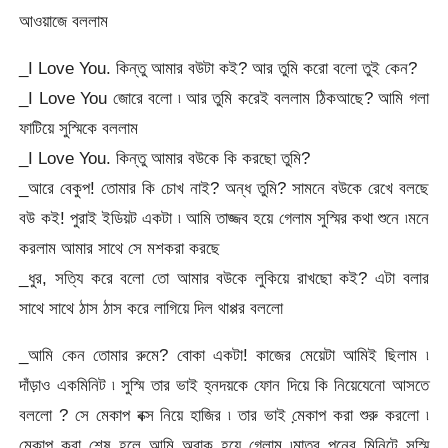
আওয়াজে বললাম
_I Love You. কিন্তু আমার বউটা কই? আর তুমি করো বলো তুই কেন?
_I Love You জোরে বলো ৷ আর তুমি করেই বললাম ঠিকআছে? আমি গলা
ফাটিয়ে সুস্মিকে বললাম
_I Love You. কিন্তু আমার বউকে কি করছো তুমি?
_আরে বেকুপ! তোমার কি চোখ নাই? অন্ধ তুমি? সামনে বউকে রেখে বলছে
বউ কই! পুরাই ইডিয়ট একটা ৷ আমি তাজ্জব হয়ে গেলাম সুস্মির কথা শুনে ৷মনে
করলাম আমার সাথে সে মশকরা করছে
_ধুর, সত্যি করে বলো তো আমার বউকে লুকিয়ে রাখছো কই? এটা বলার
সাথে সাথে ঠাস ঠাস করে লাগিয়ে দিল থাপ্পর বললো
_আমি কেন তোমার রুমে? বোকা একটা! কাজের মেয়েটা আমিই ছিলাম ৷
দাঁড়াও একমিনিট ৷ সুস্মি তার ভাই হ্নদয়কে ফোন দিয়ে কি নিয়েযেনো আসতে
বললো ? সে মেকাপ বক্স নিয়ে হাজির ৷ তার ভাই মে়কাপ করা শুরু করলো ৷
মেকাপ করা শেষ হলে আমি অবাক হয়ে গেলাম ৷মাত্র পনের মিনিটে সুস্মি