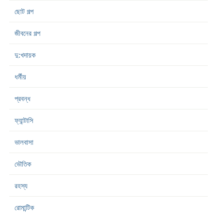
ছোট গল্প
জীবনের গল্প
দু:খদায়ক
ধর্মীয়
প্রবন্ধ
ফ্যান্টাসি
ভালবাসা
ভৌতিক
রহস্য
রোমান্টিক