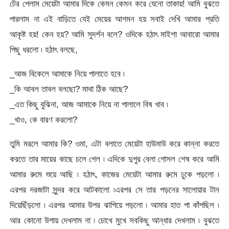
টের পেলাম মেয়েটা আমার দিকে কেমন কেমন করে যেনো তাকায়! আমি বুঝতে
পারলাম না এই বাড়িতে যেই মেয়ের আগমন হয় সবাই দেখি আমার প্রতি
আকৃষ্ট হয়! কেন হয়? আমি সুদর্শন বলে? ওদিকে হঠাৎ মাইশা আবারো আমার
পিছু ধরলো ৷ হঠাৎ বলছে,
_আজ বিকেলে আমাকে নিয়ে পালাতে হবে ৷
_কি আবল তাবল বলছো? মাথা ঠিক আছে?
_এত কিছু বুঝিনা, আজ আমাকে নিয়ে না পালালে বিষ খাব ৷
_খাও, কে বারণ করলো?
তুমি মরলে আমার কি? ওমা, এটা বলাতে মেয়েটা হাউমাউ করে কান্না করতে
করতে তার মায়ের কাছে চলে গেল ৷ এদিকে দুপুর বেলা গোসল শেষ করে আমি
আমার রুমে শুয়ে আছি ৷ হঠাৎ, কাজের মেয়েটা আমার রুমে ঢুকে পড়লো ৷
এরপর দরজাটা সুন্দর করে আটকালো ৷এরপর সে তার পড়নের সালোয়ার টান
দিয়েছিঁড়লো ৷ এরপর আমার উপর ঝাপিয়ে পড়লো ৷ আমার হাত পা কাঁপছিল ৷
আর কোনো উপায় দেখলাম না ৷ চোখে মুখে সবকিছু আন্ধার দেখলাম ৷ বুঝতে