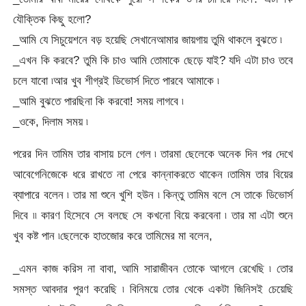
যৌক্তিক কিছু হলো?
_আমি যে সিচুয়েশনে বড় হয়েছি সেখানেআমার জায়গায় তুমি থাকলে বুঝতে ৷
_এখন কি করবে? তুমি কি চাও আমি তোমাকে ছেড়ে যাই? যদি এটা চাও তবে
চলে যাবো ৷আর খুব শীগ্রই ডিভোর্স দিতে পারবে আমাকে ৷
_আমি বুঝতে পারছিনা কি করবো! সময় লাগবে ৷
_ওকে, দিলাম সময় ৷
পরের দিন তামিম তার বাসায় চলে গেল ৷ তারমা ছেলেকে অনেক দিন পর দেখে
আবেগেনিজেকে ধরে রাখতে না পেরে কান্নাকরতে থাকেন ৷তামিম তার বিয়ের
ব্যাপারে বলেন ৷ তার মা শুনে খুশি হউন ৷ কিন্তু তামিম বলে সে তাকে ডিভোর্স
দিবে ৷৷ কারণ হিসেবে সে বলছে সে কখনো বিয়ে করবেনা ৷ তার মা এটা শুনে
খুব কষ্ট পান ৷ছেলেকে হাতজোর করে তামিমের মা বলেন,
_এমন কাজ করিস না বাবা, আমি সারাজীবন তোকে আগলে রেখেছি ৷ তোর
সমস্ত আবদার পূরণ করেছি ৷ বিনিময়ে তোর থেকে একটা জিনিসই চেয়েছি