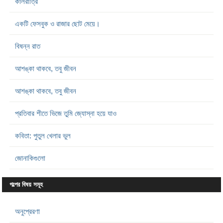
কালরাত্রি
একটি ফেসবুক ও রাজার ছোট মেয়ে।
বিষন্ন রাত
আশঙ্কা থাকবে, তবু জীবন
আশঙ্কা থাকবে, তবু জীবন
প্রতিবার শীতে ভিজে তুমি জ্যোস্না হয়ে যাও
কবিতা: পুতুল খেলার ভুল
জোনাকিগুলো
গল্পের বিষয় সমূহ
অনুপ্রেরণা