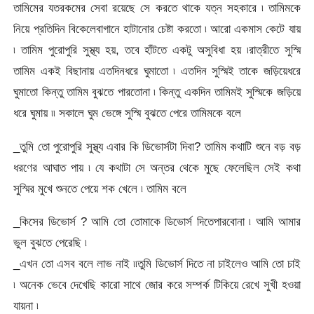
তামিমের যতরকমের সেবা রয়েছে সে করতে থাকে যত্ন সহকারে ৷ তামিমকে
নিয়ে প্রতিদিন বিকেলেবাগানে হাটানোর চেষ্টা করতো ৷ আরো একমাস কেটে যায়
৷ তামিম পুরোপুরি সুস্থ্য হয়, তবে হাঁটতে একটু অসুবিধা হয় ৷রাত্রীতে সুস্মি
তামিম একই বিছানায় এতদিনধরে ঘুমাতো ৷ এতদিন সুস্মিই তাকে জড়িয়েধরে
ঘুমাতো কিন্তু তামিম বুঝতে পারতোনা ৷ কিন্তু একদিন তামিমই সুস্মিকে জড়িয়ে
ধরে ঘুমায় ৷৷ সকালে ঘুম ভেঙ্গে সুস্মি বুঝতে পেরে তামিমকে বলে
_তুমি তো পুরোপুরি সুস্থ্য এবার কি ডিভোর্সটা দিবা? তামিম কথাটি শুনে বড় বড়
ধরণের আঘাত পায় ৷ যে কথাটা সে অন্তর থেকে মুছে ফেলেছিল সেই কথা
সুস্মির মুখে শুনতে পেয়ে শক খেলে ৷ তামিম বলে
_কিসের ডিভোর্স ? আমি তো তোমাকে ডিভোর্স দিতেপারবোনা ৷ আমি আমার
ভুল বুঝতে পেরেছি ৷
_এখন তো এসব বলে লাভ নাই ৷৷তুমি ডিভোর্স দিতে না চাইলেও আমি তো চাই
৷ অনেক ভেবে দেখেছি কারো সাথে জোর করে সম্পর্ক টিকিয়ে রেখে সুখী হওয়া
যায়না ৷