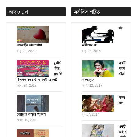
আরও গল্প
সর্বাধিক পঠিত
বউ
সংজ্ঞাহীন ভালোবাসা
অফিসের বস
জানু. 22, 2020
জানু. 23, 2018
হ্যারি
একটি
পটার
সত্য
এন্ড দি
ঘটনা
ফিলসফারস স্টোন: সেই ছেলেটি
অবলম্বনে
ডিসে. 24, 2019
আগস্ট 12, 2017
বাসর
রাত
দেয়ালের ওপারে আকাশ
জুন 17, 2017
ফেব্রু. 10, 2018
একটি
ভাই ও