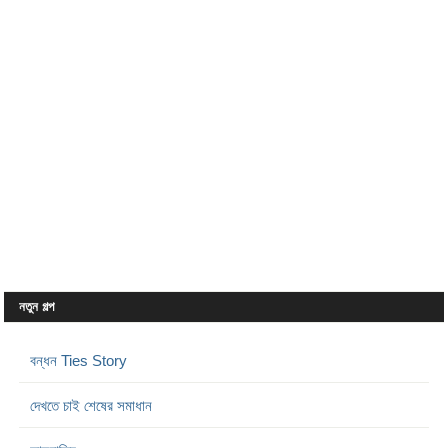
নতুন গল্প
বন্ধন Ties Story
দেখতে চাই শেষের সমাধান