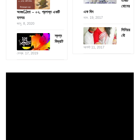
একটি
বোনের
এক দিন
অবগুণ্ঠিতা – ০২. প্রশস্ত একটি
হলঘর
নভে. 19, 2017
জানু. 8, 2020
সিনিয়র
বৌ
স্বপ্ন
বিভ্রাট
আগস্ট 11, 2017
ফেব্রু. 17, 2019