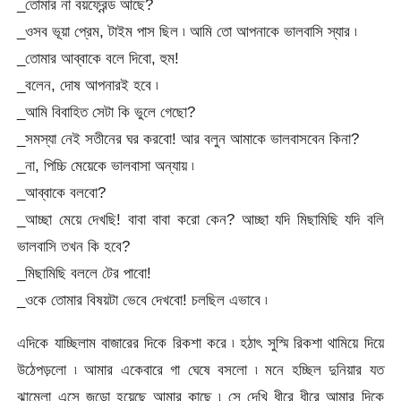
_তোমার না বয়ফ্রেন্ড আছে?
_ওসব ভূয়া প্রেম, টাইম পাস ছিল ৷ আমি তো আপনাকে ভালবাসি স্যার ৷
_তোমার আব্বাকে বলে দিবো, হুম!
_বলেন, দোষ আপনারই হবে ৷
_আমি বিবাহিত সেটা কি ভুলে গেছো?
_সমস্যা নেই সতীনের ঘর করবো! আর বলুন আমাকে ভালবাসবেন কিনা?
_না, পিচ্চি মেয়েকে ভালবাসা অন্যায় ৷
_আব্বাকে বলবো?
_আচ্ছা মেয়ে দেখছি! বাবা বাবা করো কেন? আচ্ছা যদি মিছামিছি যদি বলি
ভালবাসি তখন কি হবে?
_মিছামিছি বললে টের পাবো!
_ওকে তোমার বিষয়টা ভেবে দেখবো! চলছিল এভাবে ৷
এদিকে যাচ্ছিলাম বাজারের দিকে রিকশা করে ৷ হঠাৎ সুস্মি রিকশা থামিয়ে দিয়ে
উঠেপড়লো ৷ আমার একেবারে গা ঘেষে বসলো ৷ মনে হচ্ছিল দুনিয়ার যত
ঝামেলা এসে জড়ো হয়েছে আমার কাছে ৷ সে দেখি ধীরে ধীরে আমার দিকে