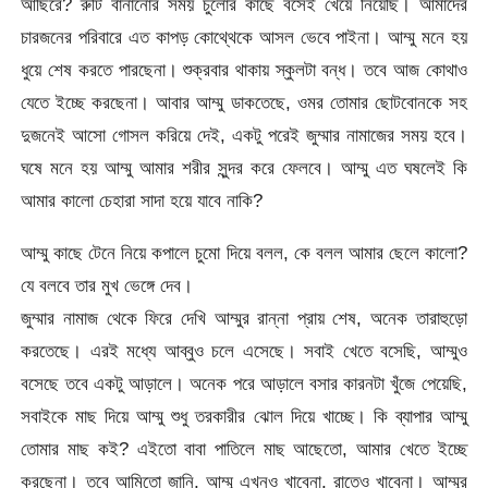
আছিরে? রুটি বানানোর সময় চুলোর কাছে বসেই খেয়ে নিয়েছি। আমাদের
চারজনের পরিবারে এত কাপড় কোথ্থেকে আসল ভেবে পাইনা। আম্মু মনে হয়
ধুয়ে শেষ করতে পারছেনা। শুক্রবার থাকায় স্কুলটা বন্ধ। তবে আজ কোথাও
যেতে ইচ্ছে করছেনা। আবার আম্মু ডাকতেছে, ওমর তোমার ছোটবোনকে সহ
দুজনেই আসো গোসল করিয়ে দেই, একটু পরেই জুম্মার নামাজের সময় হবে।
ঘষে মনে হয় আম্মু আমার শরীর সুন্দর করে ফেলবে। আম্মু এত ঘষলেই কি
আমার কালো চেহারা সাদা হয়ে যাবে নাকি?
আম্মু কাছে টেনে নিয়ে কপালে চুমো দিয়ে বলল, কে বলল আমার ছেলে কালো?
যে বলবে তার মুখ ভেঙ্গে দেব।
জুম্মার নামাজ থেকে ফিরে দেখি আম্মুর রান্না প্রায় শেষ, অনেক তারাহুড়ো
করতেছে। এরই মধ্যে আব্বুও চলে এসেছে। সবাই খেতে বসেছি, আম্মুও
বসেছে তবে একটু আড়ালে। অনেক পরে আড়ালে বসার কারনটা খুঁজে পেয়েছি,
সবাইকে মাছ দিয়ে আম্মু শুধু তরকারীর ঝোল দিয়ে খাচ্ছে। কি ব্যাপার আম্মু
তোমার মাছ কই? এইতো বাবা পাতিলে মাছ আছেতো, আমার খেতে ইচ্ছে
করছেনা। তবে আমিতো জানি, আম্মু এখনও খাবেনা, রাতেও খাবেনা। আম্মুর