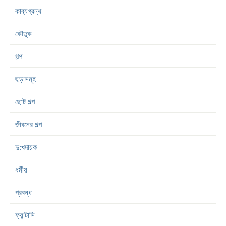
কাব্যগ্রন্থ
কৌতুক
গল্প
ছড়াসমূহ
ছোট গল্প
জীবনের গল্প
দু:খদায়ক
ধর্মীয়
প্রবন্ধ
ফ্যান্টাসি