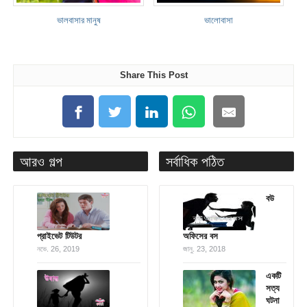
ভালবাসার মানুষ
ভালোবাসা
Share This Post
আরও গল্প
সর্বাধিক পঠিত
বউ
প্রাইভেট টিউটর
অফিসের বস
নভে. 26, 2019
জানু. 23, 2018
একটি
সত্য
ঘটনা