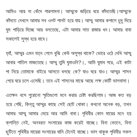
আমিও আর না কেঁদে পারলামনা। আম্মুকে জড়িয়ে ধরে কাঁদতেছি।আম্মুকে
কাঁদতে দেখলে আমার সব ওলট পালট হয়ে যায়। আম্মু আমার কপালে চুমু দিয়ে
ঘুম পাড়িয়ে দিচ্ছে আর বলতেছে, এটা আমার সাত রাজার ধন। আমার বাবা
সকালেই সুস্থ হয়ে যাবে।
হ্যাঁ, আম্মুর এমন যত্ন পেলে বুঝি কেউ অসুস্থ থাকে? ভোরে ওঠে দেখি আম্মু
আবার পাতিল মাজতেছে। আম্মু তুমি ঘুমাওনি?।, আমি ঘুমাব পরে, এই কাটা
পা নিয়ে তোমাকে বাইরে আসতে বলছে কে? যাও ঘরে যাও। আম্মুর শাসন
পেয়ে ঘরে চলে এসেছি। তবে এই শাসনের মাঝে আছে লক্ষ কোটি ভালবাসা।
এতক্ষন বসে পুরোনো স্মৃতিগুলো মনে করার চেষ্টা করছিলাম। আজ কত বড়
হয়ে গেছি, কিন্তু আম্মুর কাছে সেই ছোট খোকা। কখনো অনেক বড়, তখন
আমার আম্মু আমার মেয়ে আর আমি বাবা। পৃথিবীর কোন মায়ের মনে হয়
ক্লান্তি নেই, অনবরত সংসারের কাজ করেই যাচ্ছে। বিনা বেতনে, বিনা
ছুটিতে পৃথিবীর মায়েরা সংসারের ঘানি টেনেই যাচ্ছে। ভাল থাকুক পৃথিবীর সকল