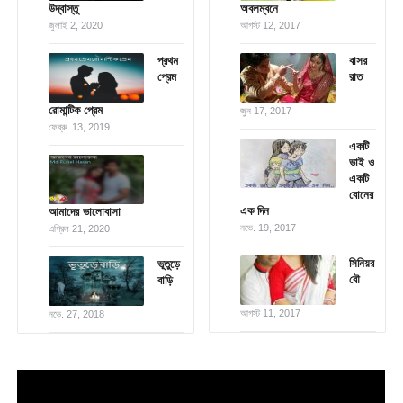
উদ্বাস্তু
অবলম্বনে
জুলাই 2, 2020
আগস্ট 12, 2017
প্রথম
বাসর
প্রেম
রাত
রোমান্টিক প্রেম
জুন 17, 2017
ফেব্রু. 13, 2019
একটি
ভাই ও
একটি
বোনের
এক দিন
আমাদের ভালোবাসা
নভে. 19, 2017
এপ্রিল 21, 2020
সিনিয়র
ভূতুড়ে
বৌ
বাড়ি
আগস্ট 11, 2017
নভে. 27, 2018