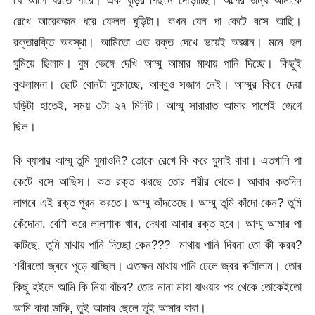
যে আগে ধরতে পারে। এক ঘুড়ির পিছনে দৌড়াচ্ছি। অল্পের জন্য আমাকে
রেখে আরেকজন ধরে ফেলল ঘুড়িটা। কখন যেন পা কেটে বসে আছি।
রক্তারক্তি অবস্থা। আমিতো এত রক্ত দেখে ভয়েই অজ্ঞান। মনে হল
ঘুমিয়ে ছিলাম। ঘুম ভেঙ্গে দেখি আম্মু আমার মাথায় পানি দিচ্ছে। কিছুই
বুঝলামনা। ছোট বোনটা ঘুমোচ্ছে, আব্বুও সজাগ নেই। আম্মুর কিনে দেয়া
ঘড়িটা হাতেই, সময় ৩টা ২৭ মিনিট। আম্মু সারারাত আমার পাশেই জেগে
ছিল।
কি ব্যাপার আম্মু তুমি ঘুমাওনি? তোকে রেখে কি করে ঘুমাই বাবা। এতখানি পা
কেটে বসে আছিস। কত রক্ত ঝরছে তোর শরীর থেকে। আবার কতদিন
লাগবে এই রক্ত পূরন করতে। আম্মু কাঁদতেছে। আম্মু তুমি কাঁদো কেন? তুমি
কেঁদোনা, বেশি করে লালশাক খাব, দেখবা আবার রক্ত হবে। আম্মু আমার পা
কাটছে, তুমি মাথায় পানি দিচ্ছো কেন??? মাথায় পানি দিবনা তো কী করব?
শরীরতো জ্বরে পুড়ে যাচ্ছিল। এতক্ষন মাথায় পানি ঢেলে জ্বর কমািলাম। তোর
কিছু হইলে আমি কি নিয়া বাঁচব? তোর নানা মারা যাওয়ার পর থেকে তোকেইতো
আমি বাবা ডাকি, তুই আমার ছেলে তুই আমার বাবা।