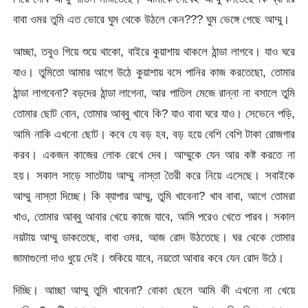
বাবা ওমর তুমি এত ভোরে ঘুম থেকে উঠলে কেন??? ঘুম ভেঙ্গে গেছে আম্মু।
আচ্ছা, তবুও গিয়ে শুয়ে থাকো, বাইরে কুয়াশায় থাকলে ঠান্ডা লাগবে। যাও ঘরে
যাও। তুমিতো আমার আগে উঠে কুয়াশায় বসে পানির কাজ করতেছো, তোমার
ঠান্ডা লাগবেনা? বড়দের ঠান্ডা লাগেনা, আর পাতিল মেজে রান্না না বসালে তুমি
তোমার ছোট বোন, তোমার আব্বু খাবে কি? যাও বাবা ঘরে যাও। সেভেনে পড়ি,
আমি নাকি এখনো ছোট। কবে যে বড় হব, বড় হয়ে বেশি বেশি টাকা রোজগার
করব। একজন কাজের লোক রেখে দেব। আম্মুকে যেন আর কষ্ট করতে না
হয়। সকাল সাড়ে সাতটায় আম্মু নাস্তা তৈরী করে নিয়ে এসেছে। সবাইকে
আম্মু নাস্তা দিচ্ছে। কি ব্যাপার আম্মু, তুমি খাবেনা? খাব বাবা, আগে তোমরা
খাও, তোমার আব্বু আবার খেয়ে কাজে যাবে, আমি পরেও খেতে পারব। সকাল
নয়টায় আম্মু ডাকতেছে, বাবা ওমর, আজ রোদ উঠতেছে। ঘর থেকে তোমার
জামাগুলো দাও ধুয়ে দেই। শুকিয়ে যাবে, নয়তো আবার কবে যেন রোদ উঠে।
দিচ্ছি। আচ্ছা আম্মু তুমি খাবেনা? বোকা ছেলে আমি কী এখনো না খেয়ে