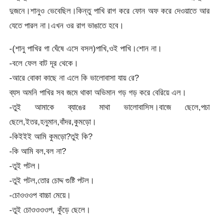
দুজনে।শানুও ভেবেছিল।কিন্তু পাখি রাগ করে ফোন অফ করে দেওয়াতে আর
যেতে পারল না।এখন ওর রাগ ভাঙাতে হবে।
-(শানু পাখির গা ঘেঁষে এসে বসল)পাখি,ওই পাখি।শোন না।
-বলে ফেল বাট দূর থেকে।
-আরে বোকা কাছে না এলে কি ভালোবাসা যায় রে?
ব্যস অমনি পাখির সব জমে থাকা অভিমান গড় গড় করে বেরিয়ে এল।
-তুই আমাকে ব্যাঙের মাথা ভালোবাসিস।বাজে ছেলে,পচা
ছেলে,ইতর,হনুমান,বাঁদর,কুমড়ো।
-কিইইই আমি কুমড়ো?তুই কি?
-কি আমি বল,বল না?
-তুই পটল।
-তুই পটল,তোর চোদ্দ গুষ্টি পটল।
-চোওওওপ বাচ্চা মেয়ে।
-তুই চোওওওওপ, কুঁড়ে ছেলে।