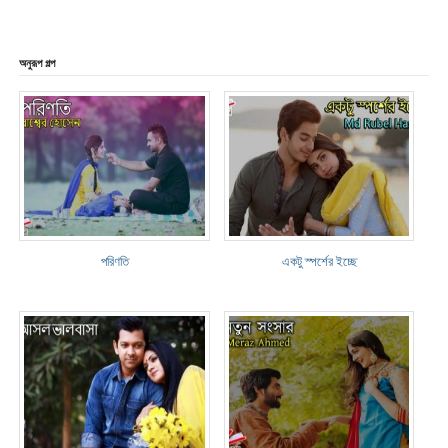
অনুরূপ গল্প
পরিণতি
একটু স্পর্শের ইচ্ছে