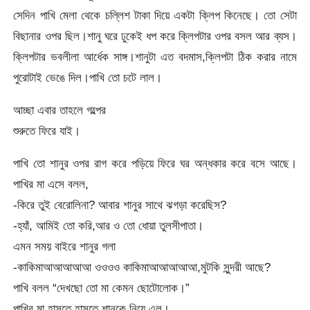
সেদিন পাখি মেলা থেকে চল্লিশ টাকা দিয়ে একটা ক্লিপ কিনেছে। তো সেটা
বিছানার ওপর ছিল।শানু ঘরে ঢুকেই ধপ করে ক্লিপটার ওপর বসল আর ব্যস।
ক্লিপটার ভবলীলা আর্ধেক সাঙ্গ।শানুটা এত বদমাস,ক্লিপটা ঠিক করার নামে
পুরোটাই ভেঙে দিল।পাখি তো চটে লাল।
আচ্ছা এবার তাহলে গল্পের
শুরুতে ফিরে যাই।
পাখি তো শানুর ওপর রাগ করে পড়িয়ে ফিরে ঘর অন্ধকার করে বসে আছে।
পাখির মা এসে বলল,
-কিরে তুই বেরোলিনা? আবার শানুর সাথে ঝগড়া করেছিস?
-হ্যাঁ, আমিই তো করি,আর ও তো ধোয়া তুলসীপাতা।
এমন সময় বাইরে শানুর গলা
-কাকিমাআআআআআ ওওওও কাকিমাআআআআআ,মুটকি সুন্দরী আছে?
পাখি বলল “দেখছো তো মা কেমন ছোটোলোক।”
পাখির মা হাসতে হাসতে শানুকে নিয়ে এল।