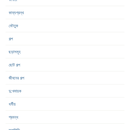
কাব্যগ্রন্থ
কৌতুক
গল্প
ছড়াসমূহ
ছোট গল্প
জীবনের গল্প
দু:খদায়ক
ধর্মীয়
প্রবন্ধ