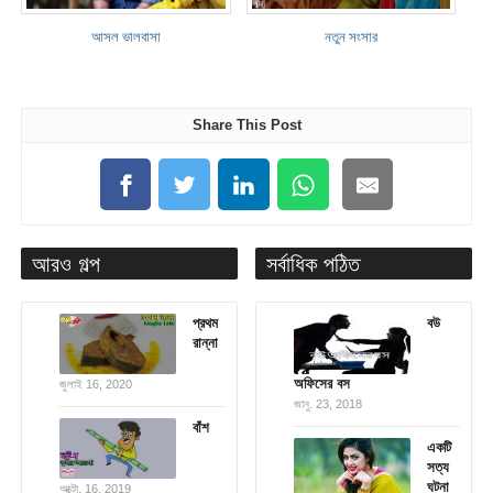
আসল ভালবাসা
নতুন সংসার
Share This Post
আরও গল্প
সর্বাধিক পঠিত
প্রথম
বউ
রান্না
অফিসের বস
জুলাই 16, 2020
জানু. 23, 2018
বাঁশ
একটি
সত্য
ঘটনা
অক্টো. 16, 2019