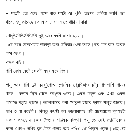
– সাতটা তো তোর পক্ষে রাত দশটা রে খুকি।তারপর বেরিয়ে বলবি জল
খাবো,হিসু পেয়েছে।আমি বাচ্চা সামলাতে পারি না বাবা।
-শানুউউউউউউউউউ তুই আজ মরবি আমার হাতে।
-ওই নরম হাতে?আর তাছাড়া আজ ইন্ডিয়ার খেলা আছে।ঘরে বসে বসে আরাম
করে দেখব।
-ওকে বাই।
পাখি ফোন কেটে ফোনটা বন্ধ করে দিল।
শানু আর পাখি দুই বন্ধু(গোপন প্রেমিক প্রেমিকাও বটে) পাশাপাশি পাড়ায়
থাকে। ক্লাস সিক্স থেকে বন্ধুত্ব ওদের। একই স্কুল এবং এখন একই
কলেজে পড়ছে দুজনে। ভালোবাসার কথা সেকেন্ড ইয়ারে প্রথম শানুই জানায়।
পাখি ও না করেনি। কিন্তু কথাটা হল ভালোবাসার ওই মাখোমাখো ব্যাপারটা
একদম জমছে না।কারণ?ওদের মারাত্মক ঝগড়া। শানু তো সেই ছোটোবেলার
মতো এখনও পাখির চুল টেনে পালায় আর পাখিও ওর পিছনে ছোটে। এই তো