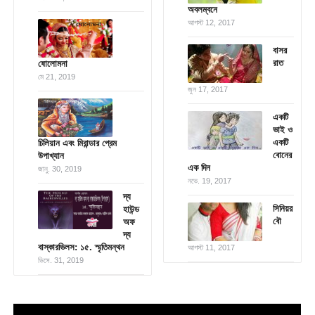
অবলম্বনে
আগস্ট 12, 2017
বাসর
রাত
ষোলোমনা
মে 21, 2019
জুন 17, 2017
একটি
ভাই ও
একটি
চিলিয়ান এবং মিরান্ডার প্রেম
বোনের
উপাখ্যান
এক দিন
জানু. 30, 2019
নভে. 19, 2017
দ্য
সিনিয়র
হাউন্ড
বৌ
অফ
দ্য
বাস্কারভিলস: ১৫. স্মৃতিমন্থন
আগস্ট 11, 2017
ডিসে. 31, 2019