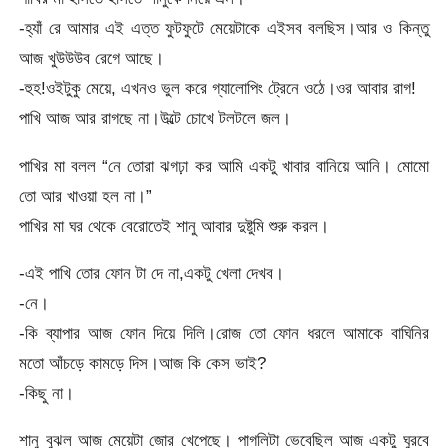
-হ্যাঁ রে আমার এই এত্ত ফুটফুটে মেয়েটাকে এইসব বলছিস।আর ও কিন্তু
আজ খুউউউব রেগে আছে।
-হুহ!ওইটুকু মেয়ে, এখনও ভুল করে গ্যালোপিং ট্রেনে ওঠে।ওর আবার রাগ!
পাখি আজ আর রাগছে না।উল্টে চোখে টলটলে জল।
পাখির মা বলল “নে তোরা ঝগঢ়া কর আমি একটু খাবার বানিয়ে আনি। মোমো
তো আর খাওয়া হল না।”
পাখির মা ঘর থেকে বেরোতেই শানু আবার দুষ্টুমি শুরু করল।
-এই পাখি তোর ফোন টা দে না,একটু খেলা দেখব।
-নে।
-কি ব্যাপার আজ ফোন দিয়ে দিলি।রোজ তো ফোন ধরলে আমাকে বাঘিনির
মতো আঁচড়ে কামড়ে দিস।আজ কি কেস ভাই?
-কিছু না।
শানু বুঝল আজ মেয়েটা জোর খেপেছে। পাগলিটা ভেবেছিল আজ একটু ঘুরবে