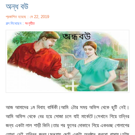
অন্ধ বউ
প্রকাশিত হয়েছে : মে 22, 2019
গল্প লিখেছেন :
সংগৃহীত
আজ আমাদের ১ম বিবাহ বার্ষিকী।আমি ২টার সময় অফিস থেকে ছুটি নেই।
আমি অফিস থেকে বের হয়ে সোজা চলে যাই মার্কেটে।সেখানে গিয়ে তন্নির
জন্য একটা লাল শাড়ী কিনি।তার পর ফুলের দোকানে গিয়ে একগুচ্ছ গোলাপের
তোড়া নেই তন্নির জন্য।সন্ধ্যায় ছোট একটা অনুষ্ঠান করবো বাসায়।হটাৎ