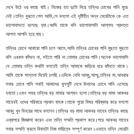
দেখে উঠে ওর কাছে যাই। নিজের হত দুটো দিয়ে তন্নির চোখের পানি মুছে
দেই।তন্নি বুঝতে পেল আমি,সে বললো এই দৃষ্টিহীন অন্ধ মেয়েটাকে কে এত
ভালোবাসতে বলেছে হ্যা।আমি তাকে বলি ভালোবাসাটা আল্লাহ প্রদত্ত
আপনা আপনি হয়ে যায়।
তন্নির চোখে আবারো পানি চলে আসে,আমি তন্নির চোখের পানি মুছতে মুছতে
বলি এরকম কাঁদবে না, সইতে পারি না তোমার চোখের পানি।অনেক ভালোবাসি
যে তোমায় তন্নি কথাটা বলতেই তন্নি আমাকে জড়িয়ে ধরে কাঁদতে থাকে।
আমি তাকে সান্তনা দিয়েই চলছি।এদিকে দেখি আব্বু,আম্মু,তন্নির মা,আবরার
সবার চোখে পানি সবাই আমাদের খুনসুটি দেখে উনাদের চোখে পানি এসেছে
হযতো।এমন সময় তন্নির বড় মামার আগমন হলো।তন্নির বড় মামা আকবর
সাহেবই ওদের পরিবারে প্রধান বাহক।তাকে পুরো বিষয় পরিষ্কার করে বললো
আব্বু খুব বিনয়ের সাথে বললেন।তন্নির বড় মামা আকবর সাহেব তন্নির কাছে
এব্যাপরে জিজ্ঞাসা করেন এবং তন্নি সম্মতি প্রকাশ করে।পরে আকবর সাহেব
সবার সম্মতি ক্রমে বিবাহটা নিজ দায়িত্বে সম্পূর্ণ করেন।এভাবে তন্নি মেয়েটা