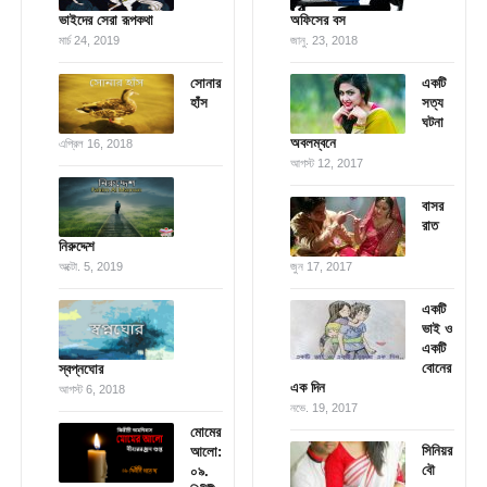
ভাইদের সেরা রূপকথা
অফিসের বস
মার্চ 24, 2019
জানু. 23, 2018
সোনার
একটি
হাঁস
সত্য
ঘটনা
অবলম্বনে
এপ্রিল 16, 2018
আগস্ট 12, 2017
বাসর
রাত
নিরুদ্দেশ
অক্টো. 5, 2019
জুন 17, 2017
একটি
ভাই ও
একটি
বোনের
স্বপ্নঘোর
এক দিন
আগস্ট 6, 2018
নভে. 19, 2017
মোমের
সিনিয়র
আলো:
বৌ
০৯.