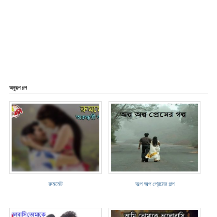
অনুরূপ গল্প
রুমমেট
অল্প অল্প প্রেমের গল্প