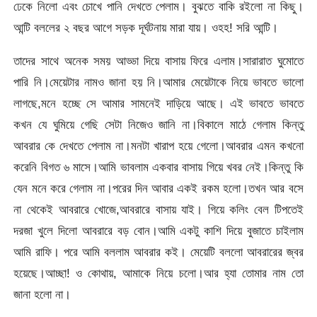
ঢেকে নিলো এবং চোখে পানি দেখতে পেলাম। বুঝতে বাকি রইলো না কিছু।
আন্টি বললের ২ বছর আগে সড়ক দূর্ঘটনায় মারা যায়। ওহহ! সরি আন্টি।
তাদের সাথে অনেক সময় আড্ডা দিয়ে বাসায় ফিরে এলাম।সারারাত ঘুমোতে
পারি নি।মেয়েটার নামও জানা হয় নি।আমার মেয়েটাকে নিয়ে ভাবতে ভালো
লাগছে,মনে হচ্ছে সে আমার সামনেই দাড়িয়ে আছে। এই ভাবতে ভাবতে
কখন যে ঘুমিয়ে গেছি সেটা নিজেও জানি না।বিকালে মাঠে গেলাম কিন্তু
আবরার কে দেখতে পেলাম না।মনটা খারাপ হয়ে গেলো।আবরার এমন কখনো
করেনি বিগত ৬ মাসে।আমি ভাবলাম একবার বাসায় গিয়ে খবর নেই।কিন্তু কি
যেন মনে করে গেলাম না।পরের দিন আবার একই রকম হলো।তখন আর বসে
না থেকেই আবরারে খোজে,আবরারে বাসায় যাই। গিয়ে কলিং বেল টিপতেই
দরজা খুলে দিলো আবরারে বড় বোন।আমি একটু কাশি দিয়ে বুজাতে চাইলাম
আমি রাফি। পরে আমি বললাম আবরার কই। মেয়েটি বললো আবরারের জ্বর
হয়েছে।আচ্ছা! ও কোথায়, আমাকে নিয়ে চলো।আর হ্যা তোমার নাম তো
জানা হলো না।