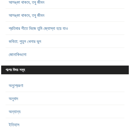
আশঙ্কা থাকবে, তবু জীবন
আশঙ্কা থাকবে, তবু জীবন
প্রতিবার শীতে ভিজে তুমি জ্যোস্না হয়ে যাও
কবিতা: পুতুল খেলার ভুল
জোনাকিগুলো
গল্পের বিষয় সমূহ
অনুপ্রেরণা
অনুবাদ
অন্যান্য
ইতিহাস