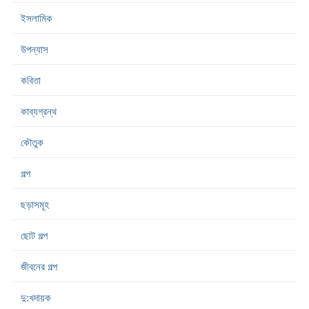
ইসলামিক
উপন্যাস
কবিতা
কাব্যগ্রন্থ
কৌতুক
গল্প
ছড়াসমূহ
ছোট গল্প
জীবনের গল্প
দু:খদায়ক