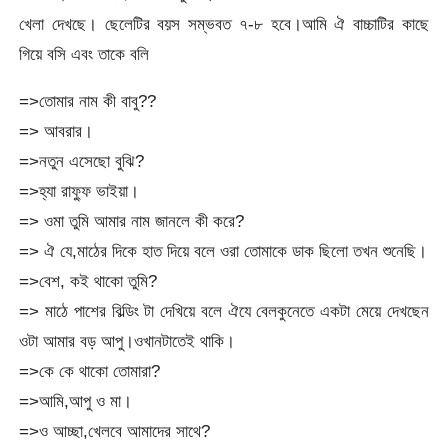
খেলা দেখছে। ছেলেটির বয়স সম্ভবত ৭-৮ হবে।আমি ঐ বাচ্চাটির কাছে
গিয়ে বসি এবং তাকে বলি
=>তোমার নাম কী বাবু??
=> আবরার।
=>নতুন এসেছো বুঝি?
=>হ্যা রাফ্ফু ভাইয়া।
=> ওমা তুমি আমার নাম জানলে কী করে?
=> ঐ যে,মাঠের দিকে হাত দিয়ে বলে ওরা তোমাকে ডাক ছিলো তখন শুনেছি।
=>বেশ, কই থাকো তুমি?
=> মাঠে পাশের বিল্ডিং টা দেখিয়ে বলে ঐযে বেলকুনেতে একটা মেয়ে দেখছেন
ওটা আমার বড় আপু।ওখানটাতেই থাকি।
=>কে কে থাকো তোমারা?
=>আমি,আপু ও মা।
=>ও আচ্ছা,খেলবে আমাদের সাথে?