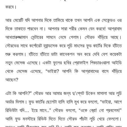
করবে।
আর মেয়েটি যদি আপনার দিকে তাকিয়ে থাকে তখন আপনি এক সেকেন্ডও ওর
দিকে তাকাতে পারবেন না। আপনার সারা শরীর কেমন যেন করবে! আগ্রাবাদ
আখতারুজ্জামান সেন্টারের সামনে নেমে গেলাম। সৌরভ দাঁড়িয়ে আছে।
সৌরভের সাথে কর্পোরেট হ্যান্ডসেক করে লুচি মাংসের ফুড কার্টের দিকে হাঁটতে
শুরু করলাম। হাঁটতে হাঁটতে ডাটা কানেকশন অন করে দেখি বেশ কয়েকটা
নতুন মেসেজ এসেছে। একটা ফুলের ছবির প্রোফাইল পিকচারওয়ালা আইডি
থেকে মেসেজ এসেছে, “ভাইয়া? আপনি কি আগ্রাবাদের বাসে দাঁড়িয়ে
আছেন?
এটা কি আপনি?” সৌরভ আর আমার জন্য দু’প্লেট চিকেন মাসালা আর লুচি
অর্ডার দিলাম। ফুড কার্টের ছেলেটা হাসি হাসি মুখ করে বললো, “ভাইয়া, আগে
রিভিউটা যদি… ইয়ে মানে..” সৌরভ বললো, “ওকে ব্রো! নো প্রবলেম!”
আমি ফুড মনস্টারে রিভিউ দিতে দিতে সৌরভ পাঁচটা লুচি খেয়ে ফেললো।