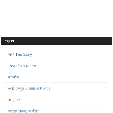
নতুন গল্প
বন্ধন Ties Story
দেখতে চাই শেষের সমাধান
কালরাত্রি
একটি ফেসবুক ও রাজার ছোট মেয়ে।
বিষন্ন রাত
আশঙ্কা থাকবে, তবু জীবন