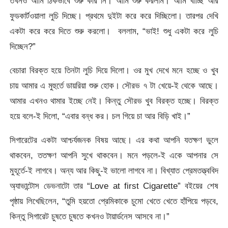
তখনও আমি ঠিকভাবে শুরু করি নি। আমি শুরু করলাম। আমি খাচ্ছি আর
ফুডকার্টওয়ালা লুচি দিচ্ছে। প্রথমে দুইটা করে করে দিচ্ছিলো। তারপর দেখি
একটা করে করে দিতে শুরু করলো। বললাম, “ভাই! শুধু একটা করে লুচি
দিচ্ছেন?”
বেচারা বিরক্ত হয়ে তিনটা লুচি দিয়ে দিলো। ওর মুখ দেখে মনে হচ্ছে ও খুব
চায় আমার এ মুহুর্তে ডায়রিয়া শুরু হোক। সৌরভ ৭ টা খেয়ে-ই থেকে আছে।
আমার এখনও থামার ইচ্ছে নেই। কিন্তু সৌরভ খুব বিরক্ত হচ্ছে। বিরক্ত
হয়ে বলে-ই দিলো, “এবার বন্ধ কর। চল গিয়ে চা আর বিড়ি খাই।”
সিগারেটের একটা আশ্চর্যজনক বিষয় আছে। এর কথা আপনি যতক্ষণ ভুলে
থাকবেন, ততক্ষণ আপনি সুখে থাকবেন। মনে পড়লে-ই একে আপনার সে
মুহূর্তে-ই লাগবে। অন্য আর কিছু-ই ভালো লাগবে না। বিখ্যাত প্রেমতত্ত্ববিদ
অ্যাভান্টোস ডেভনাটো তার “Love at first Cigarette” বইয়ের শেষ
পৃষ্ঠায় লিখেছিলেন, “তুমি হয়তো প্রেমিকাকে চুমো খেতে খেতে হাঁপিয়ে পড়বে,
কিন্তু সিগারেট চুষতে চুষতে কখনও টায়ার্ডনেস আসবে না।”