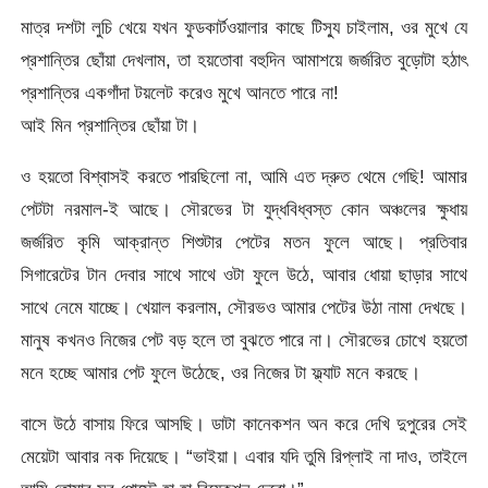
মাত্র দশটা লুচি খেয়ে যখন ফুডকার্টওয়ালার কাছে টিস্যু চাইলাম, ওর মুখে যে
প্রশান্তির ছোঁয়া দেখলাম, তা হয়তোবা বহুদিন আমাশয়ে জর্জরিত বুড়োটা হঠাৎ
প্রশান্তির একগাঁদা টয়লেট করেও মুখে আনতে পারে না!
আই মিন প্রশান্তির ছোঁয়া টা।
ও হয়তো বিশ্বাসই করতে পারছিলো না, আমি এত দ্রুত থেমে গেছি! আমার
পেটটা নরমাল-ই আছে। সৌরভের টা যুদ্ধবিধ্বস্ত কোন অঞ্চলের ক্ষুধায়
জর্জরিত কৃমি আক্রান্ত শিশুটার পেটের মতন ফুলে আছে। প্রতিবার
সিগারেটের টান দেবার সাথে সাথে ওটা ফুলে উঠে, আবার ধোয়া ছাড়ার সাথে
সাথে নেমে যাচ্ছে। খেয়াল করলাম, সৌরভও আমার পেটের উঠা নামা দেখছে।
মানুষ কখনও নিজের পেট বড় হলে তা বুঝতে পারে না। সৌরভের চোখে হয়তো
মনে হচ্ছে আমার পেট ফুলে উঠেছে, ওর নিজের টা ফ্ল্যাট মনে করছে।
বাসে উঠে বাসায় ফিরে আসছি। ডাটা কানেকশন অন করে দেখি দুপুরের সেই
মেয়েটা আবার নক দিয়েছে। “ভাইয়া। এবার যদি তুমি রিপ্লাই না দাও, তাইলে