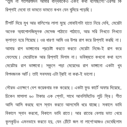
“তুমি না গতপরশুদিন আমার বান্ধবীকেও একই কথা বলেছিলে!”এরপর কি
রিপ্লাই দেবো তা ভাবতে ভাবতে কখন যেন ঘুমিয়ে পড়েছি।
টিশার্ট দিয়ে মুখ আর বালিশের লালা মুছে মোবাইলটা হাতে নিয়ে দেখি, মেয়েটা
অনেক অ্যাপোলজিমূলক মেসেজ পাঠাতে পাঠাতে, আর সরি লিখতে লিখতে
ক্লান্ত হয়ে গিয়েছে। ওর ধারণা আমি ওর উপর রাগ করে রিপ্লাই করছি না।
আমার রাগ ভাঙ্গানোর প্রচেষ্টা করতে করতে মেয়েটা নিজে-ই রাগ করে
ফেলেছে। মেয়েটাকে আর রিপ্লাই দিলাম না। ভবিষ্যতে কখনো কথা হলে
মেয়েটার রাগ ভাঙ্গাবো। স্কুলে পড়া মেয়েদের রাগ ভাঙ্গানো একটা খুব
বিপদজনক আর্ট। তাই সবসময় এটা ট্রাই না করা-ই ভালো।
সৌরভ এতক্ষণে বেশ কয়েকবার নক করেছে। একটা ফুড কার্টে অফার দিয়েছে,
চিকেন মাসালা ৬০ টাকার এক প্লেট, সাথে আনলিমিটেড লুচি ফ্রি। শীত
আসি আসি করছে বলে স্নান করতে আলসেমি ধরে যাচ্ছে। সকালে ভাবি
বিকালে স্নান করবো, বিকালে ভাবি রাতে। আর রাতের বেলায় ভাত খেয়ে
কুলকুচিও এমনভাবে করতে হয়, যেন ঠোঁটে জল না লাগে!আজও ভেবেছিলাম