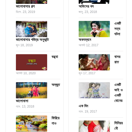
ভালোবাসার গল্প
অফিসের বস
ডিসে. 23, 2019
জানু. 23, 2018
একটি
সত্য
ঘটনা
ভালোবাসার পবিত্র অনুভূতি
অবলম্বনে
জুন 18, 2019
আগস্ট 12, 2017
বন্ধ্যা
বাসর
রাত
আগস্ট 10, 2020
জুন 17, 2017
অদ্ভুত
একটি
ভাই ও
একটি
বোনের
ভালোবাসা
এক দিন
নভে. 13, 2018
নভে. 19, 2017
ফিরিয়ে
সিনিয়র
নাও
বৌ