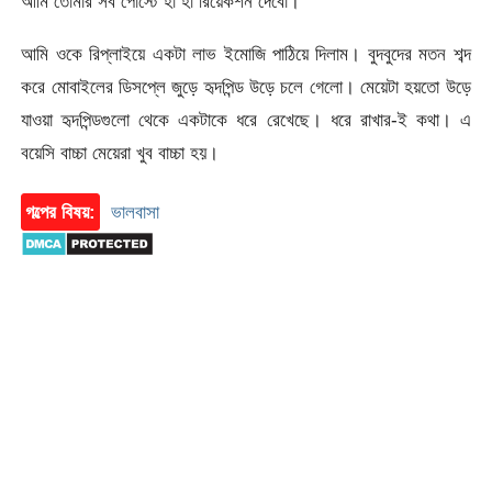
আমি তোমার সব পোস্টে হা হা রিয়েকশন দেবো।”
আমি ওকে রিপ্লাইয়ে একটা লাভ ইমোজি পাঠিয়ে দিলাম। বুদবুদের মতন শব্দ
করে মোবাইলের ডিসপ্লে জুড়ে হৃদপিন্ড উড়ে চলে গেলো। মেয়েটা হয়তো উড়ে
যাওয়া হৃদপিন্ডগুলো থেকে একটাকে ধরে রেখেছে। ধরে রাখার-ই কথা। এ
বয়েসি বাচ্চা মেয়েরা খুব বাচ্চা হয়।
গল্পের বিষয়:
ভালবাসা