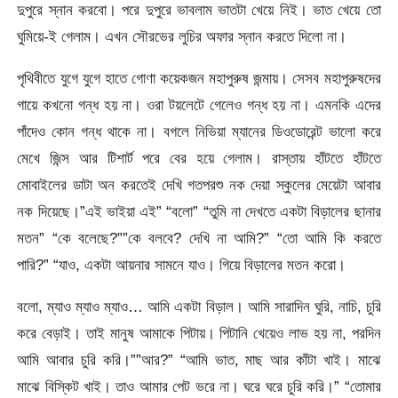
দুপুরে স্নান করবো। পরে দুপুরে ভাবলাম ভাতটা খেয়ে নিই। ভাত খেয়ে তো
ঘুমিয়ে-ই গেলাম। এখন সৌরভের লুচির অফার স্নান করতে দিলো না।
পৃথিবীতে যুগে যুগে হাতে গোণা কয়েকজন মহাপুরুষ জন্মায়। সেসব মহাপুরুষদের
গায়ে কখনো গন্ধ হয় না। ওরা টয়লেটে গেলেও গন্ধ হয় না। এমনকি এদের
পাঁদেও কোন গন্ধ থাকে না। বগলে নিভিয়া ম্যানের ডিওডোরেন্ট ভালো করে
মেখে জিন্স আর টিশার্ট পরে বের হয়ে গেলাম। রাস্তায় হাঁটতে হাঁটতে
মোবাইলের ডাটা অন করতেই দেখি গতপরশু নক দেয়া স্কুলের মেয়েটা আবার
নক দিয়েছে।”এই ভাইয়া এই” “বলো” “তুমি না দেখতে একটা বিড়ালের ছানার
মতন” “কে বলেছে?””কে বলবে? দেখি না আমি?” “তো আমি কি করতে
পারি?” “যাও, একটা আয়নার সামনে যাও। গিয়ে বিড়ালের মতন করো।
বলো, ম্যাও ম্যাও ম্যাও… আমি একটা বিড়াল। আমি সারাদিন ঘুরি, নাচি, চুরি
করে বেড়াই। তাই মানুষ আমাকে পিটায়। পিটানি খেয়েও লাভ হয় না, পরদিন
আমি আবার চুরি করি।””আর?” “আমি ভাত, মাছ আর কাঁটা খাই। মাঝে
মাঝে বিস্কিট খাই। তাও আমার পেট ভরে না। ঘরে ঘরে চুরি করি।” “তোমার