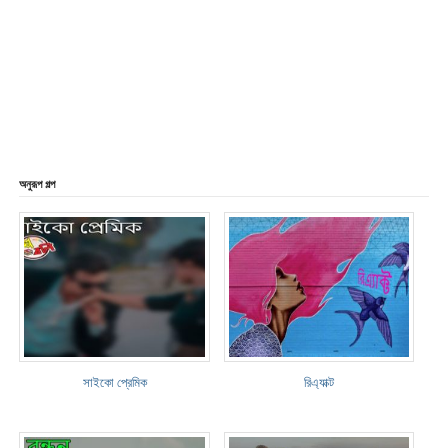
অনুরূপ গল্প
সাইকো প্রেমিক
রিএ্যাক্ট