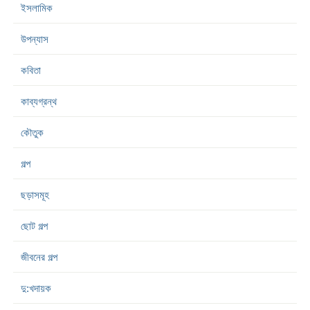
ইসলামিক
উপন্যাস
কবিতা
কাব্যগ্রন্থ
কৌতুক
গল্প
ছড়াসমূহ
ছোট গল্প
জীবনের গল্প
দু:খদায়ক