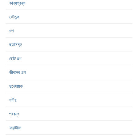
কাব্যগ্রন্থ
কৌতুক
গল্প
ছড়াসমূহ
ছোট গল্প
জীবনের গল্প
দু:খদায়ক
ধর্মীয়
প্রবন্ধ
ফ্যান্টাসি