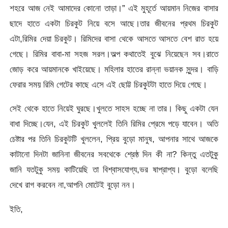
শহরে আজ নেই আমাদের কোনো তাড়া।” এই মুহূর্তে আয়মান নিজের বাসার
ছাদে হাতে একটা চিরকুট নিয়ে বসে আছে।তার জীবনের প্রথম চিরকুট
এটা,রিমির দেয়া চিরকুট। রিমিদের বাসা থেকে আসতে আসতে বেশ রাত হয়ে
গেছে। রিমির বাবা-মা সহজ সরল।অল্প কথাতেই বুঝে নিয়েছেন সব।রাতে
জোড় করে আয়মানকে খাইয়েছে। মহিলার হাতের রান্না ভয়ানক সুন্দর। বাড়ি
ফেরার সময় রিমি গেটের কাছে এসে এই ছোট্ট চিরকুটটা হাতে দিয়ে গেছে।
সেই থেকে হাতে নিয়েই ঘুরছে।খুলতে সাহস হচ্ছে না তার। কিছু একটা যেন
বাধা দিচ্ছে।যেন, এই চিরকুট খুললেই তিনি রিমির প্রেমে পড়ে যাবেন। অতি
চেষ্টার পর তিনি চিরকুটটি খুললেন, প্রিয় বুড়ো মানুষ, আপনার সাথে আজকে
কাটানো দিনটা জানিনা জীবনের সবথেকে শ্রেষ্ঠ দিন কী না? কিন্তু এতটুকু
জানি যতটুকু সময় কাটিয়েছি তা বিশ্বাসযোগ্য,ভর ষাপ্রাপ্য। বুড়ো বলেছি
দেখে রাগ করবেন না,আপনি মোটেই বুড়ো নন।
ইতি,