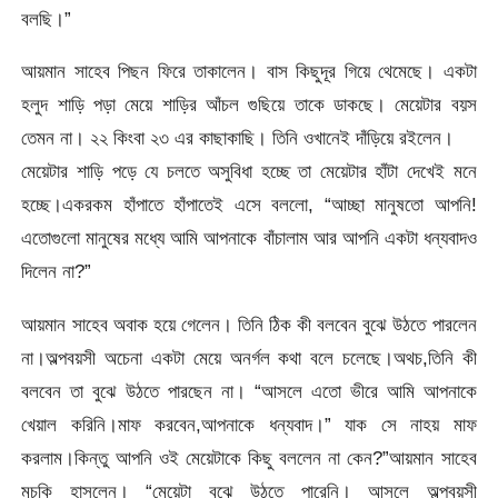
বলছি।”
আয়মান সাহেব পিছন ফিরে তাকালেন। বাস কিছুদূর গিয়ে থেমেছে। একটা
হলুদ শাড়ি পড়া মেয়ে শাড়ির আঁচল গুছিয়ে তাকে ডাকছে। মেয়েটার বয়স
তেমন না। ২২ কিংবা ২৩ এর কাছাকাছি। তিনি ওখানেই দাঁড়িয়ে রইলেন।
মেয়েটার শাড়ি পড়ে যে চলতে অসুবিধা হচ্ছে তা মেয়েটার হাঁটা দেখেই মনে
হচ্ছে।একরকম হাঁপাতে হাঁপাতেই এসে বললো, “আচ্ছা মানুষতো আপনি!
এতোগুলো মানুষের মধ্যে আমি আপনাকে বাঁচালাম আর আপনি একটা ধন্যবাদও
দিলেন না?”
আয়মান সাহেব অবাক হয়ে গেলেন। তিনি ঠিক কী বলবেন বুঝে উঠতে পারলেন
না।অল্পবয়সী অচেনা একটা মেয়ে অনর্গল কথা বলে চলেছে।অথচ,তিনি কী
বলবেন তা বুঝে উঠতে পারছেন না। “আসলে এতো ভীরে আমি আপনাকে
খেয়াল করিনি।মাফ করবেন,আপনাকে ধন্যবাদ।” যাক সে নাহয় মাফ
করলাম।কিন্তু আপনি ওই মেয়েটাকে কিছু বললেন না কেন?”আয়মান সাহেব
মুচকি হাসলেন। “মেয়েটা বুঝে উঠতে পারেনি। আসলে অল্পবয়সী