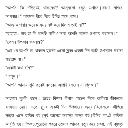
“আপনি কি দাঁড়িয়েই থাকবেন? আসুনতো বসুন এখানে।দারুণ লাগবে
আপনার।” আয়মান ধীরে গিয়ে রিমির পাশে বসে।
“আজ আপনার অনেক সময় নষ্ট করে দিলাম তাই না?”
“হাহাহা.. নাহ তা কি বলেছি নাকি? আজ আপনি অনেক উপকার করলেন।”
“কেমন উপকার করলাম?”
“এই যে আপনি না থাকলে হয়তো এতো সুন্দর একটা দিন আমি উপভোগ করতে
পারতাম না।”
“একটা কথা বলি?”
” বলুন।”
“আপনি আমায় তুমি করেই বলবেন,আপনি বলবেন না প্লিজ।”
আয়মান মুচকি হাসে। দুরের বিশাল বিশাল গাছের দিকে তাকিয়ে জীবনকে
ধন্যবাদ দেয়। এতো সুন্দর একটা দিন উপহারের জন্য।বিকেলকে ঝাঁপিয়ে
সন্ধ্যা এসে হাজির হয়।সূর্য আস্তে আস্তে অস্ত যায়।রিমির কণ্ঠে কবিতা
আবৃতি হয়। “অথচ,পুরোনো শহরে তোমার আমার নতুন করে ফেরা, এই ব্যস্ত