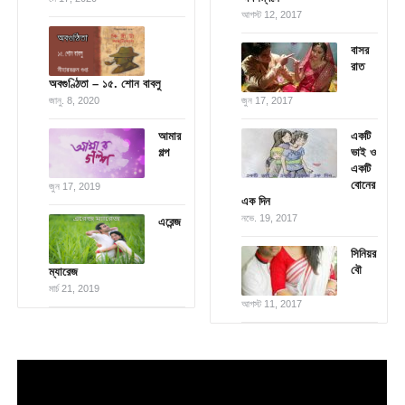
আগস্ট 12, 2017
বাসর
রাত
অবগুণ্ঠিতা – ১৫. শোন বাবলু
জানু. 8, 2020
জুন 17, 2017
আমার
একটি
গল্প
ভাই ও
একটি
বোনের
জুন 17, 2019
এক দিন
নভে. 19, 2017
এরেন্জ
সিনিয়র
বৌ
ম্যারেজ
মার্চ 21, 2019
আগস্ট 11, 2017