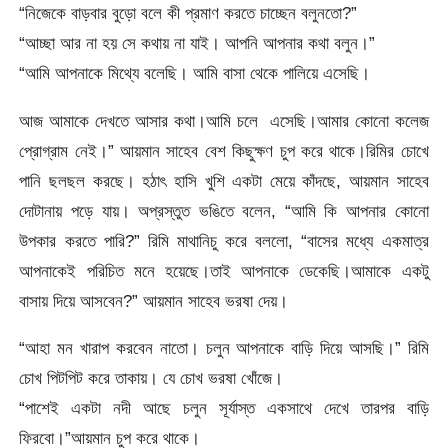
“নিজেকে বাড়বার বুড়ো বলে কী প্রমাণ করতে চাচ্ছেন বলুনতো?”
“আচ্ছা আর না হয় সে কথায় না যাই। আপনি আপনার কথা বলুন।”
“আমি আপনাকে মিথ্যে বলেছি। আমি বাসা থেকে পালিয়ে এসেছি।
আজ আমাকে দেখতে আসার কথা।আমি চলে এসেছি।আমার কোনো কলেজ
প্রোগ্রাম নেই।” আয়মান সাহেব বেশ কিছুক্ষণ চুপ করে থাকে।রিমির চোখে
পানি ছলছল করছে। হঠাৎ হাসি খুশি একটা মেয়ে কাঁদছে, আয়মান সাহেব
দোটানায় পড়ে যায়। অপ্রস্তুত ভঙিতে বলেন, “আমি কি আপনার কোনো
উপকার করতে পারি?” রিমি মাথানিচু করে বললো, “বাসের মধ্যে একমাত্র
আপনাকেই পরিচিত মনে হয়েছে।তাই আপনাকে ডেকেছি।আমাকে একটু
বাসায় দিয়ে আসবেন?” আয়মান সাহেব ভরষা দেয়।
“আহা মন খারাপ করবেন নাতো। চলুন আপনাকে বাড়ি দিয়ে আসছি।” রিমি
চোখ পিটপিট করে তাকায়। যে চোখ ভরষা খোঁজে।
“পাশেই একটা নদী আছে চলুন সূর্যাস্ত একসাথে দেখে তারপর বাড়ি
ফিরবো।”আয়মান চুপ করে থাকে।