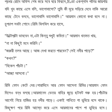
প্রখর রোদে অফিস শেষ করে সবে ঘরে ফিরলে,ঠাণ্ডা একগ্লাস পানির জায়গায়
যদি খুব কাছে এসে বলি, ভালোবাসো? তুমি কী দূরে সড়িয়ে দেবে নাকি আরো
কাছে টেনে বলবে, ভালোবাসি ভালোবাসি।” আয়মান কোনো কথা বলে না।
চুপচাপ সবটা শোনে।রিমি খিলখিল করে হাসে,
“উল্টোপাল্টা ভাববেন না,এটা কিন্তু শুধুই কবিতা।” আয়মান থতমত খায়,
“না না কিছুই মনে করিনি।”
“জরুরী তলব আছে। আজ দেখা করতে পারবেন? সেই নদীর পাড়ে?”
“কখন?”
“বিকেল পাঁচটা।”
“আচ্ছা আসবো।”
রিমি ফোন কেটে দেয়।সারাদিনে আর ফোন আসেনা রিমির।আয়মান ফোন
দিলেও বন্ধ বলছে।আয়মানেদ ভেতর বাহির জুড়ে ছটফট শুরু হয়।পাঁচটার
আগেই গিয়ে হাজির হয় নদীর পাড়ে। একাই পানিতে পা ডুবিয়ে বসে থাকে।
কিছুক্ষণ পরে রিমি আস্তে করে এসে আয়মানের পাশে পা ডুবিয়ে বসে।