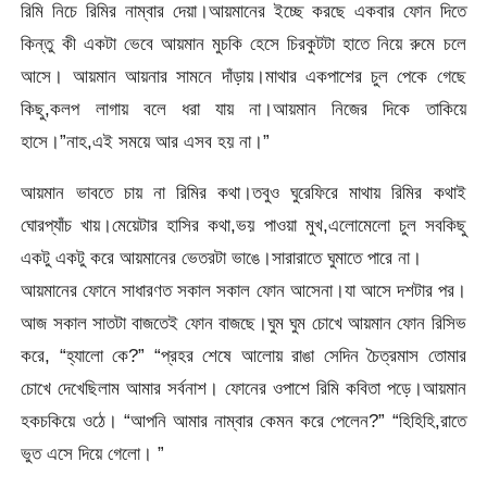
রিমি নিচে রিমির নাম্বার দেয়া।আয়মানের ইচ্ছে করছে একবার ফোন দিতে
কিন্তু কী একটা ভেবে আয়মান মুচকি হেসে চিরকুটটা হাতে নিয়ে রুমে চলে
আসে। আয়মান আয়নার সামনে দাঁড়ায়।মাথার একপাশের চুল পেকে গেছে
কিছু,কলপ লাগায় বলে ধরা যায় না।আয়মান নিজের দিকে তাকিয়ে
হাসে।”নাহ,এই সময়ে আর এসব হয় না।”
আয়মান ভাবতে চায় না রিমির কথা।তবুও ঘুরেফিরে মাথায় রিমির কথাই
ঘোরপ্যাঁচ খায়।মেয়েটার হাসির কথা,ভয় পাওয়া মুখ,এলোমেলো চুল সবকিছু
একটু একটু করে আয়মানের ভেতরটা ভাঙে।সারারাতে ঘুমাতে পারে না।
আয়মানের ফোনে সাধারণত সকাল সকাল ফোন আসেনা।যা আসে দশটার পর।
আজ সকাল সাতটা বাজতেই ফোন বাজছে।ঘুম ঘুম চোখে আয়মান ফোন রিসিভ
করে, “হ্যালো কে?” “প্রহর শেষে আলোয় রাঙা সেদিন চৈত্রমাস তোমার
চোখে দেখেছিলাম আমার সর্বনাশ। ফোনের ওপাশে রিমি কবিতা পড়ে।আয়মান
হকচকিয়ে ওঠে। “আপনি আমার নাম্বার কেমন করে পেলেন?” “হিহিহি,রাতে
ভুত এসে দিয়ে গেলো। ”