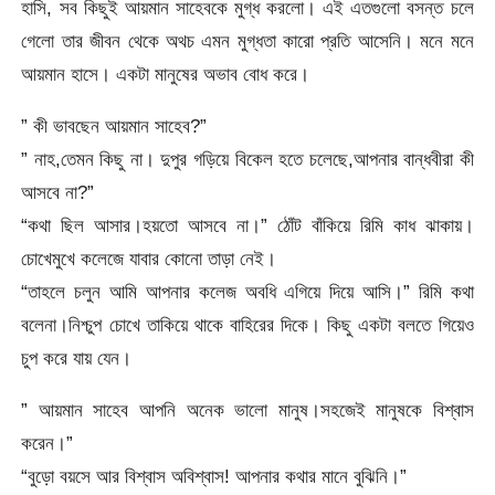
হাসি, সব কিছুই আয়মান সাহেবকে মুগ্ধ করলো। এই এতগুলো বসন্ত চলে
গেলো তার জীবন থেকে অথচ এমন মুগ্ধতা কারো প্রতি আসেনি। মনে মনে
আয়মান হাসে। একটা মানুষের অভাব বোধ করে।
” কী ভাবছেন আয়মান সাহেব?”
” নাহ,তেমন কিছু না। দুপুর গড়িয়ে বিকেল হতে চলেছে,আপনার বান্ধবীরা কী
আসবে না?”
“কথা ছিল আসার।হয়তো আসবে না।” ঠোঁট বাঁকিয়ে রিমি কাধ ঝাকায়।
চোখেমুখে কলেজে যাবার কোনো তাড়া নেই।
“তাহলে চলুন আমি আপনার কলেজ অবধি এগিয়ে দিয়ে আসি।” রিমি কথা
বলেনা।নিশ্চুপ চোখে তাকিয়ে থাকে বাহিরের দিকে। কিছু একটা বলতে গিয়েও
চুপ করে যায় যেন।
” আয়মান সাহেব আপনি অনেক ভালো মানুষ।সহজেই মানুষকে বিশ্বাস
করেন।”
“বুড়ো বয়সে আর বিশ্বাস অবিশ্বাস! আপনার কথার মানে বুঝিনি।”