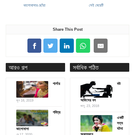
ভালোবাসার ছোঁয়া
সেই মেয়েটি
Share This Post
আরও গল্প
সর্বাধিক পঠিত
পার্লার
বউ
অফিসের বস
জুন 16, 2019
জানু. 23, 2018
পবিত্র
একটি
সত্য
ঘটনা
ভালোবাসা
অবলম্বনে
মে 17, 2020