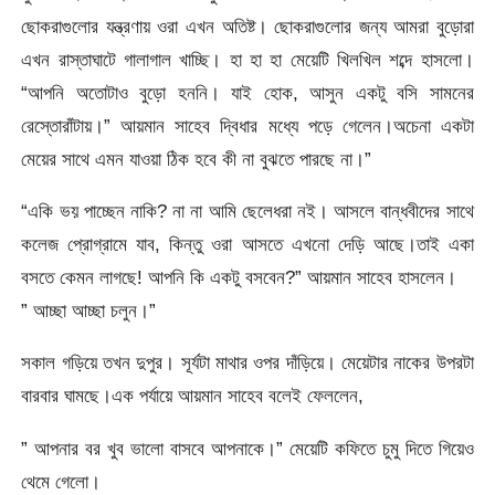
ছোকরাগুলোর যন্ত্রণায় ওরা এখন অতিষ্ট। ছোকরাগুলোর জন্য আমরা বুড়োরা
এখন রাস্তাঘাটে গালাগাল খাচ্ছি। হা হা হা মেয়েটি খিলখিল শব্দে হাসলো।
“আপনি অতোটাও বুড়ো হননি। যাই হোক, আসুন একটু বসি সামনের
রেস্তোরাঁটায়।” আয়মান সাহেব দ্বিধার মধ্যে পড়ে গেলেন।অচেনা একটা
মেয়ের সাথে এমন যাওয়া ঠিক হবে কী না বুঝতে পারছে না।”
“একি ভয় পাচ্ছেন নাকি? না না আমি ছেলেধরা নই। আসলে বান্ধবীদের সাথে
কলেজ প্রোগ্রামে যাব, কিন্তু ওরা আসতে এখনো দেড়ি আছে।তাই একা
বসতে কেমন লাগছে! আপনি কি একটু বসবেন?” আয়মান সাহেব হাসলেন।
” আচ্ছা আচ্ছা চলুন।”
সকাল গড়িয়ে তখন দুপুর। সূর্যটা মাথার ওপর দাঁড়িয়ে। মেয়েটার নাকের উপরটা
বারবার ঘামছে।এক পর্যায়ে আয়মান সাহেব বলেই ফেললেন,
” আপনার বর খুব ভালো বাসবে আপনাকে।” মেয়েটি কফিতে চুমু দিতে গিয়েও
থেমে গেলো।