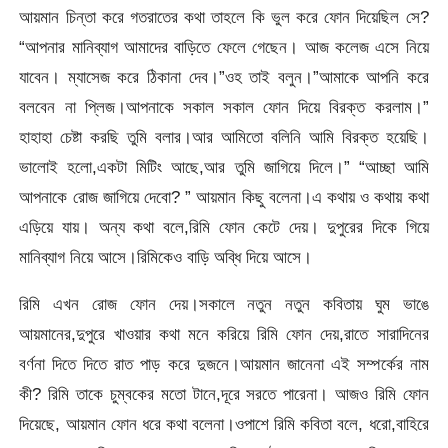
আয়মান চিন্তা করে গতরাতের কথা তাহলে কি ভুল করে ফোন দিয়েছিল সে?
“আপনার মানিব্যাগ আমাদের বাড়িতে ফেলে গেছেন। আজ কলেজ এসে নিয়ে
যাবেন। ম্যাসেজ করে ঠিকানা দেব।”ওহ তাই বলুন।”আমাকে আপনি করে
বলবেন না প্লিজ।আপনাকে সকাল সকাল ফোন দিয়ে বিরক্ত করলাম।”
হাহাহা চেষ্টা করছি তুমি বলার।আর আমিতো বলিনি আমি বিরক্ত হয়েছি।
ভালোই হলো,একটা মিটিং আছে,আর তুমি জাগিয়ে দিলে।” “আচ্ছা আমি
আপনাকে রোজ জাগিয়ে দেবো? ” আয়মান কিছু বলেনা।এ কথায় ও কথায় কথা
এড়িয়ে যায়। অন্য কথা বলে,রিমি ফোন কেটে দেয়। দুপুরের দিকে গিয়ে
মানিব্যাগ নিয়ে আসে।রিমিকেও বাড়ি অব্ধি দিয়ে আসে।
রিমি এখন রোজ ফোন দেয়।সকালে নতুন নতুন কবিতায় ঘুম ভাঙে
আয়মানের,দুপুরে খাওয়ার কথা মনে করিয়ে রিমি ফোন দেয়,রাতে সারাদিনের
বর্ণনা দিতে দিতে রাত পাড় করে দুজনে।আয়মান জানেনা এই সম্পর্কের নাম
কী? রিমি তাকে চুম্বকের মতো টানে,দূরে সরতে পারেনা। আজও রিমি ফোন
দিয়েছে, আয়মান ফোন ধরে কথা বলেনা।ওপাশে রিমি কবিতা বলে, ধরো,বাহিরে