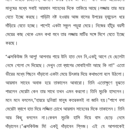
মানুষের মধ্যে সবাই আয়মান সাহেবের দিকে তাকিয়ে আছে।লজ্জায় তার মরে
যেতে ইচ্ছে করছে। গাড়িটা নষ্ট হওয়ায় আজ বাসের উপরের হ্যান্ডেল ধরে
দাঁড়িয়ে যেতে হচ্ছে। পাশেই একটা স্কুল পড়ুয়া মেয়ে। নিজের হাঁটুর বয়সী
মেয়ের কাছ থেকে এমন কথা শুনে তার লজ্জায় মাটির সঙ্গে মিশে যেতে ইচ্ছে
করছে।
“এক্সকিউজ মি আপু! আপনার গায়ে উনি হাত দেন নি,একটু আগে যে ছেলেটা
নেমে গেলো সে দিয়েছে। দেখুন তো ব্যাগের মোবাইলটা আছে কি না!” এতো
ভীরের মধ্যে পিছনে দাঁড়ানো একটা মেয়ে চিৎকার দিয়ে কথাগুলো বলে উঠলো।
আয়মান সাহেব অবাক হয়ে তাকালেন আবারো। তিনি এতোক্ষুণে বুঝতে
পারলেন মেয়েটা কেন তার সাথে তখন এমন করলো। তিনি মুচকি হাসলেন।
মনে মনে বললেন,”হায়রে দুনিয়া! মানুষ কতরকমই না জানি হয়।”পাশে বসা
মেয়েটা ব্যাগে হাত দিয়ে লজ্জিত চোখে আয়মান সাহেবের দিকে তাকালেন। তিনি
আর কিছু বললেন না।কেবল মুচকি হাসি দিয়ে বাস ছেড়ে নেমে
দাঁড়ালেন।”এক্সকিউজ মি! একটু দাঁড়াবেন প্লিজ। এই যে আপনাকেই