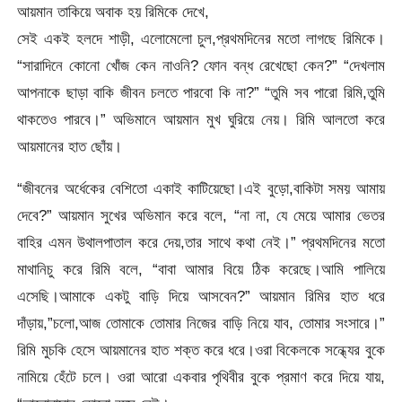
আয়মান তাকিয়ে অবাক হয় রিমিকে দেখে,
সেই একই হলদে শাড়ী, এলোমেলো চুল,প্রথমদিনের মতো লাগছে রিমিকে।
“সারাদিনে কোনো খোঁজ কেন নাওনি? ফোন বন্ধ রেখেছো কেন?” “দেখলাম
আপনাকে ছাড়া বাকি জীবন চলতে পারবো কি না?” “তুমি সব পারো রিমি,তুমি
থাকতেও পারবে।” অভিমানে আয়মান মুখ ঘুরিয়ে নেয়। রিমি আলতো করে
আয়মানের হাত ছোঁয়।
“জীবনের অর্ধেকের বেশিতো একাই কাটিয়েছো।এই বুড়ো,বাকিটা সময় আমায়
দেবে?” আয়মান সুখের অভিমান করে বলে, “না না, যে মেয়ে আমার ভেতর
বাহির এমন উথালপাতাল করে দেয়,তার সাথে কথা নেই।” প্রথমদিনের মতো
মাথানিচু করে রিমি বলে, “বাবা আমার বিয়ে ঠিক করেছে।আমি পালিয়ে
এসেছি।আমাকে একটু বাড়ি দিয়ে আসবেন?” আয়মান রিমির হাত ধরে
দাঁড়ায়,”চলো,আজ তোমাকে তোমার নিজের বাড়ি নিয়ে যাব, তোমার সংসারে।”
রিমি মুচকি হেসে আয়মানের হাত শক্ত করে ধরে।ওরা বিকেলকে সন্ধ্যের বুকে
নামিয়ে হেঁটে চলে। ওরা আরো একবার পৃথিবীর বুকে প্রমাণ করে দিয়ে যায়,