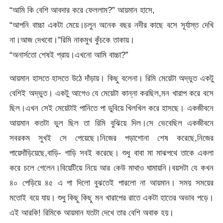
“আমি কি বেশি আবদার করে ফেললাম?” আয়মান হাসে,
“আপনি বাচ্চা একটা মেয়ে।চলুন অনেক বছর নদীর কাছে বসে সূর্যাস্ত দেখি
না।আজ দেখবো।”রিমি নাকমুখ কুঁচকে তাকায়।
“অনার্সতো শেষই প্রায়।এখনো আমি বাচ্চা?”
আয়মান হাসতে হাসতে উঠে দাঁড়ায়। কিছু বলেনা। রিমি মেয়েটা অদ্ভুত একটু
বেশিই অদ্ভুত। একটু আগেও যে মেয়েটা কান্না করছিল,মন খারাপ করে বসে
ছিল।এখন সেই মেয়েটাই পানিতে পা ডুবিয়ে খিলখিল করে হাসছে। একজীবনে
আয়মান কতটা ভুল ছিল তা রিমি বুঝিয়ে দিল।সে ভেবেছিল একজীবনে
সবরকম সুখই সে পেয়েছে।নিজের পড়াশোনা শেষ করেছে,নিজের
পায়েদাঁড়িয়েছে,বাড়ি- গাড়ি সবই করেছে। শুধু বাবা মা মাঝপথে তাকে একলা
করে চলে গেলেন।বিয়েটিয়ে নিয়ে আর কেউ মাথাও ঘামায়নি।বয়সটা যে কখন
৪০ পেড়িয়ে ৪৫ এ পা দিলো বুঝতেই পারলো না আয়মান। সময় সময়ের
মতোই বয়ে যায়। শুধু কিছু কিছু মন খারাপের রাতে একটা হাতের অভাব পড়ে।
এই আরকি! রিমিকে আয়মান যতটা দেখে তার বেশি অবাক হয়।