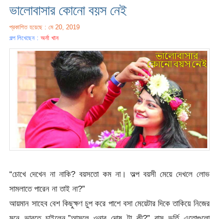
ভালোবাসার কোনো বয়স নেই
প্রকাশিত হয়েছে : মে 20, 2019
গল্প লিখেছেন :
অর্না খান
“চোখে দেখেন না নাকি? বয়সতো কম না। অল্প বয়সী মেয়ে দেখলে লোভ
সামলাতে পারেন না তাই না?”
আয়মান সাহেব বেশ কিছুক্ষণ চুপ করে পাশে বসা মেয়েটার দিকে তাকিয়ে নিজের
মনে ভাবতে চাইলেন,”আসলে ওনার দোষ টা কী?” বাস ভর্তি এতোগুলো