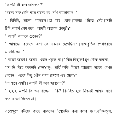
“আপনি কী করে জানলেন?”
“যাদের নাক বেশি ঘামে তাদের বর বেশি ভালোবাসে।”
” হিহিহি, ভালো বলেছেন।তা যাই হোক।আমার পরিচয় দেই।আমি
রিমি,অনার্স শেষ বছর।আপনি আয়মান চৌধুরী?”
” আপনি আমাকে চেনেন?”
” আমাদের কলেজে আপনাকে একবার দেখেছিলাম।সাংস্কৃতিক প্রোগ্রামে
এসেছিলেন।”
” আচ্ছা আচ্ছা। আমার খেয়াল পড়ছে না।” রিমি কিছুক্ষণ চুপ থেকে বললো,
“আপনি বিয়ে করেননি কেন?”মুখ ভর্তি কফি নিয়েই আয়মান সাহেব বেশম
খেলেন। এতো কিছু খোঁজ কখন রাখলো এই মেয়ে?”
“না মানে এমনি।আপনি কী করে জানলেন?”
” হাহাহা,আপনি কি ভয় পাচ্ছেন নাকি? বিবাহিত হলে নিশ্চয়ই আমার সাথে
বসে আড্ডা দিতেন না।
এতোক্ষুণে বউয়ের কাছে থাকতেন।”মেয়েটার কথা বলার ধরণ,বুদ্ধিমত্তা,