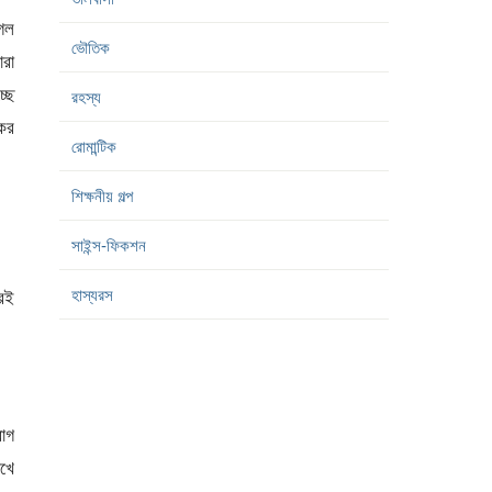
গেল
ভৌতিক
ারা
্ছে
রহস্য
ের
রোমান্টিক
শিক্ষনীয় গল্প
সাইন্স-ফিকশন
হাস্যরস
েই
রাগ
োখে