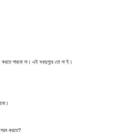
 করতে পারবো না। এই ভরদুপুরে তো না ই।
মাবো।
র গরম করতে?