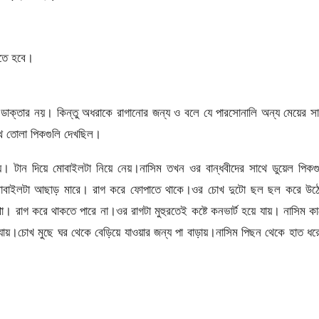
তে হবে।
 ডাক্তার নয়। কিন্তু অধরাকে রাগানোর জন্য ও বলে যে পারসোনালি অন্য মেয়ের স
থে তোলা পিকগুলি দেখছিল।
 টান দিয়ে মোবাইলটা নিয়ে নেয়।নাসিম তখন ওর বান্ধবীদের সাথে ডুয়েল পিকগু
।মোবাইলটা আছাড় মারে। রাগ করে ফোপাতে থাকে।ওর চোখ দুটো ছল ছল করে উঠ
া। রাগ করে থাকতে পারে না।ওর রাগটা মুহুরতেই কষ্টে কনভার্ট হয়ে যায়। নাসিম ক
ায়।চোখ মুছে ঘর থেকে বেড়িয়ে যাওয়ার জন্য পা বাড়ায়।নাসিম পিছন থেকে হাত ধ