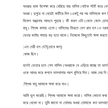
অধরার ডাক উপেক্ষা করে বেরিয়ে যায় নাসিম।বাইক স্টার্ট করে
অধরা। দুপুরে না খেয়েই কাটিয়ে দিল।একটু পর পর নাসিমকে কল 
বিকেল যন্ত্রনার আগুনে পুড়ছে। কী করল এটা।কেদে কেদে চোখ 
বাবু। প্লিজ বাসায় এসো। নাসিমের ফিরতে বেশ রাত হল।ও নরম
ভেতর কষ্টের পাহাড় বড় হতে থাকে। নিজেকে কিছুতেই ক্ষমা করত
:এত দেরী হল যে?(চোখে জল)
:কাজ ছিল।
বলেই ভেতরে চলে গেল নাসিম।অধরাকে যে এড়িয়ে যাচ্ছে তা ভা
ওকে আদর করে কপলে ভালবাসার পরশ বুলিয়ে দিত। আজ দেয় নি।বু
:প্লিজ বাবু আমাকে ক্ষমা করে দাও।
আমি ভুল করেছি। প্লিজ আমাকে ক্ষমা করো। নাসিম কোনো কথা ব
করে থেকো না। তুমি জানো না তোমার অধরা তোমাকে কত ভালবাসে?