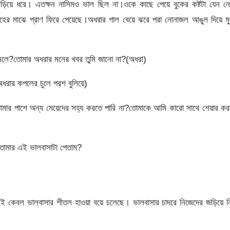
য়ে ধরে। এতক্ষন নাসিমও ভাল ছিল না।ওকে কাছে পেয়ে বুকের কষ্টটা যেন নে
দেহের মাঝে প্রাণ ফিরে পেয়েছে।অধরার গাল বেয়ে ঝরে পরা নোনাজল আঙুল দিয়ে ম
শুনলে?তোমার অধরার মনের খবর তুমি জানো না?(অধরা)
ধরার কপলের চুলে পরশ বুলিয়ে)
োমার পাশে অন্য মেয়েদের সহ্য করতে পারি না?তোমাকে আমি কারো সাথে শেয়ার ক
তোমার এই ভালবাসাটা পেতাম?
েই কেবল ভালবাসার শীতল হাওয়া বয়ে চলেছে। ভালবাসার চাদরে নিজেদের জড়িয়ে ন