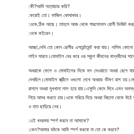
:কী?আমি অত্যাচার করি?
:করোই তো। ফাজিল কোথাকার।
:ওকে,ঠিক আছে। তাহলে আজ থেকে পারসোনাল রোগী ভিজিট কর
:ওকে কইরেন।
আচ্ছা,দেখি তো কোন রোগীর এপয়েন্টমেন্ট করা যায়। নাসিম কোনো
লাইন মারবে।মোবাইল বের করে ওর স্কুল জীবনের বান্ধবীদের সা
অধরাকে ফেলে ও মোবাইলের দিকে মন দেওয়াতে অধরা রেগে যায়।
দেখছিল।মোবাইল স্ক্রীনে ওগুলো দেখে অধরার ভীষণ রাগ হয়
রাগলে অধরা মুখখানা লাল হয়ে যায়।এক্ষুনি কেদে দিবে এমন অবস্থ
গিয়ে আদর করতে চায়।ওকে সরিয়ে দিয়ে অধরা বিছানা থেকে উঠে য
ও হাত ছাড়িয়ে নেয়।
:এই খবরদার স্পর্শ করবে না আমাকে?
:কেন?আমার বউকে আমি স্পর্শ করবো না তো কে করবে?