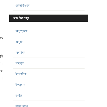
জোনাকিগুলো
গল্পের বিষয় সমূহ
অনুপ্রেরণা
াথে
অনুবাদ
অন্যান্য
লি
ইতিহাস
ে।
াছে
ইসলামিক
রে।
উপন্যাস
কবিতা
কাব্যগ্রন্থ