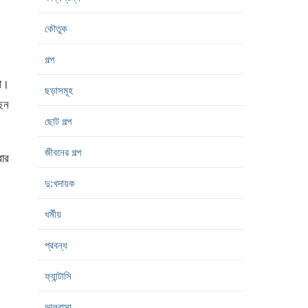
কৌতুক
গল্প
না।
ছড়াসমূহ
েছন
ছোট গল্প
জীবনের গল্প
ার
দু:খদায়ক
ধর্মীয়
প্রবন্ধ
ফ্যান্টাসি
ভালবাসা