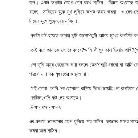
জল। এবার অধরার চোখে চোখ রাখে নাসিম। নিরবে অধরাকে জড়ি
যাচ্ছে। নাসিমের বুকে মুখ লুকিয়ে অশ্রু ঝরায় অধরা। ও যেন 
নিজের মুখে পুড়ে নেয় নাসিম।
:কতটা কষ্ট হয়েছে আমার তুমি জানো?তুমি আমার মুখের কথাটাই 
:তাই বলে আমাকে ওভাবে বলবে?আমি কী খুব ভাল ছিলাম পাখি?(অ
:তো তুমি অন্য মেয়েদের কথা বললে কেন? তুমি জানো না আমি ত
পারবো না।এক মুহুরতের জন্যও না।
:সরি সোনা।আমি তো তোমাকে রাগিয়ে দিতে চেয়েছি।না রাগাইলে 
:ফাজিল,খালি কষ্ট দেয় আমাকে।
:উম্মম্মম্মম্মম্মম্মম্মাহ
ওর কপলে ভালবাসার পরশ বুলিয়ে দেয় নাসিম।দুজনের মনের মাঝ
অধরা আর নাসিম।