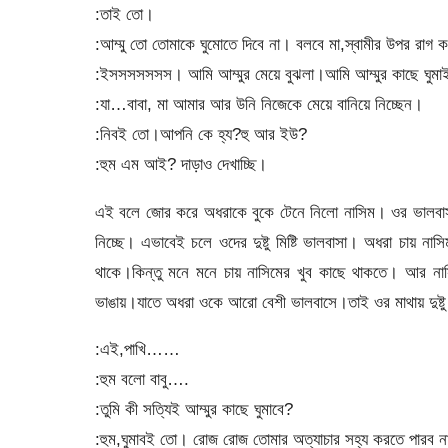
:তাই তো।
:আম্মু তো তোমাকে ঘুমোতে দিবে না। বলবে মা,স্বামীর উপর রাগ 
:ইসসসসসসস। আমি আম্মুর মেয়ে বুঝলা।আমি আম্মুর কাছে ঘুমাইলে
:যা…বাবা, মা আমার আর উনি নিজেকে মেয়ে বানিয়ে নিচ্ছেন।
:নিবই তো।আপনি কে হ্য?হু আর ইউ?
:হুম এম আই? দাড়াও দেখাচ্ছি।
এই বলে জোর করে অধরাকে বুকে টেনে নিলো নাসিম। ওর ভালবাসার
নিচ্ছে। এভাবেই চলে ওদের দুষ্টু মিষ্টি ভালবাসা। অধরা চায়
থাকে।কিন্তু মনে মনে চায় নাসিমের খুব কাছে থাকতে। আর না
ভাঙায়।যাতে অধরা ওকে আরো বেশী ভালবাসে।তাই ওর মাথায় দুষ্টু
:এই,পাখি……
:হুম বলো বাবু….
:তুমি কী সত্যিই আম্মুর কাছে ঘুমাবে?
:হুম,ঘুমাবই তো। রোজ রোজ তোমার অত্যাচার সহ্য করতে পারব না।(ক