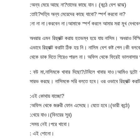
:অন্য মেয়ে আছে না?তাদের কাছে যান। (কন্ঠে বেশ ঝাঝ)
:তাই?সত্যি অন্য মেয়েদের কাছে যাবো? স্পর্শ করবো না?
:না না না।করবেন না।আমাকে স্পর্শ করলে আমার মরা মুখ দেখবে
অধরার এমন রিয়্যাক্ট করায় হতভম্ব হয়ে যায় নাসিম। অধরাও বি
এভাবে রিয়্যাক্ট করাটা ঠিক হয় নি। নাসিম বেশ কষ্ট পেল।কী ব
থেকে ডাক দিতে গিয়েও পারল না। অফিস থেকে ফিরেই ভালবাসার ঘ
: বউ মা,নাসিমকে খাবার দিছো?টেবিলে খাবার দাও।আমিও দুটো
সারভ করছে। নাসিমকে সরি বলতে হবে। ওর ওভাবে রিয়্যাক্ট কর
:এই কোথায় যাচ্ছো?
:অফিস থেকে জরুরী ফোন এসেছে। যেতে হবে।(ভারী কন্ঠে)
:খেয়ে যাও।(বিনয়ের সুর)
:সময় নেই।পরে খাবো।
: এই শোনো।