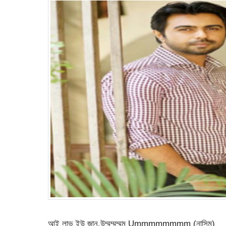
আই লাভ ইউ জান,উম্মম্মম্মম Ummmmmmmm (নাসিম)