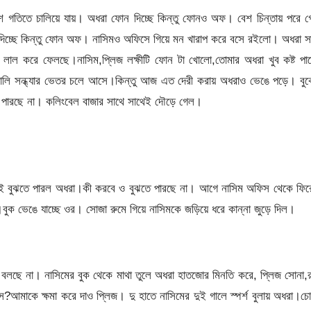
 বেশ গতিতে চালিয়ে যায়। অধরা ফোন দিচ্ছে কিন্তু ফোনও অফ। বেশ চিন্তায় পরে 
দিচ্ছে কিন্তু ফোন অফ। নাসিমও অফিসে গিয়ে মন খারাপ করে বসে রইলো। অধরা স
লাল করে ফেলছে।নাসিম,প্লিজ লক্ষীটি ফোন টা খোলো,তোমার অধরা খুব কষ্ট পাচ
ালি সন্ধ্যার ভেতর চলে আসে।কিন্তু আজ এত দেরী করায় অধরাও ভেঙে পড়ে। বুক
ে পারছে না। কলিংবেল বাজার সাথে সাথেই দৌড়ে গেল।
লই বুঝতে পারল অধরা।কী করবে ও বুঝতে পারছে না। আগে নাসিম অফিস থেকে ফির
ক ভেঙে যাচ্ছে ওর। সোজা রুমে গিয়ে নাসিমকে জড়িয়ে ধরে কান্না জুড়ে দিল।
লছে না। নাসিমের বুক থেকে মাথা তুলে অধরা হাতজোর মিনতি করে, প্লিজ সোনা,
আমাকে ক্ষমা করে দাও প্লিজ। দু হাতে নাসিমের দুই গালে স্পর্শ বুলায় অধরা।চ