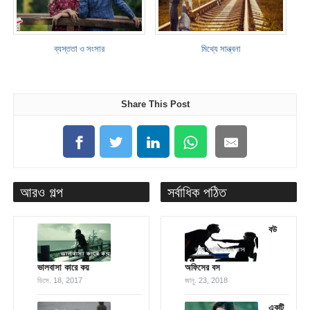
ব্যস্ততা ও সংসার
মিথ্যে সান্ত্বনা
Share This Post
আরও গল্প
সর্বাধিক পঠিত
বউ
ভালবাসা কারে কয়
অফিসের বস
ডিসে. 18, 2017
জানু. 23, 2018
একটি