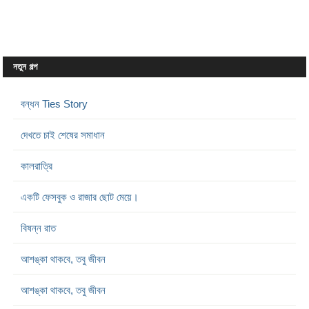
নতুন গল্প
বন্ধন Ties Story
দেখতে চাই শেষের সমাধান
কালরাত্রি
একটি ফেসবুক ও রাজার ছোট মেয়ে।
বিষন্ন রাত
আশঙ্কা থাকবে, তবু জীবন
আশঙ্কা থাকবে, তবু জীবন