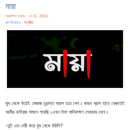
মায়া
প্রকাশিত হয়েছে : মে 16, 2019
গল্প লিখেছেন :
সংগৃহীত
ঘুম থেকে উঠেই মেজাজ চূড়ান্ত খারাপ হয়ে গেল। কারন ব্রাশ হাতে বেরুতেই
আবীর ভাইয়ার সামনে পরেছি।এখন টানা খানিকক্ষণ লেকচার দেবে।
-তুই এত দেরী করে ঘুম থেকে উঠলি?