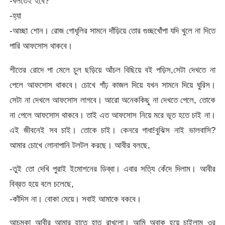
-বলতেই হবে?
-হ্যা
-আচ্ছা শোন। রোজ গোধূলির সামনে দাঁড়িয়ে তোর গুচ্ছখোঁপা যদি খুলে না দিতে
পারি আফসোস থাকবে।
শীতের রোদে পা মেলে চুল ছড়িয়ে আঁচল বিছিয়ে বই পড়িস,সেটা দেখতে না
পেলে আফসোস থাকবে। চোখে গাঁঢ় কাজল দিয়ে যখন সামনে দিয়ে ঘুরিস।
সেটা না দেখলে আফসোস লাগবে। আরো অনেককিছু না দেখতে পেলে, তোকে
না পেলে আফসোস থাকবে। তাই এত আফসোস নিয়ে মরে ভূত হতে চাই না।
এই জীবনেই সব চাই। তোকে চাই। কেনরে গাধা!বুঝিস নাই ভালবাসি?
আমার চোখে লোনাপানি টলটল করছে। আবীর বলছে,
-তুই তো দেখি পুরাই ইমোশনের ডিব্বা। এবার সত্যি কেঁদে দিলাম। আবীর
বিব্রত হয়ে বলে চলেছে,
-কাঁদিস না। বোকা মেয়ে। সবাই আমাকে বকবে।
আচমকা আবীর আমার হাতে হাত রাখলো। আমি অবাক হয়ে চাইলাম ওর