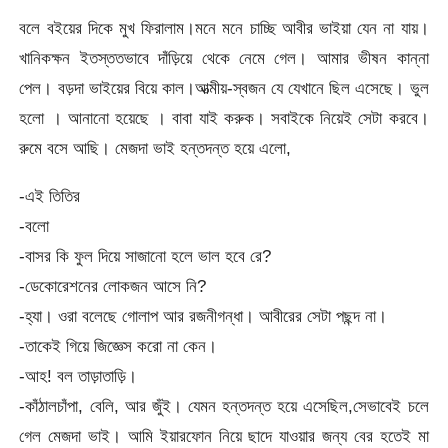
বলে বইয়ের দিকে মুখ ফিরালাম।মনে মনে চাচ্ছি আবীর ভাইয়া যেন না যায়।
খানিকক্ষন ইতস্ততভাবে দাঁড়িয়ে থেকে নেমে গেল। আমার ভীষন কান্না
পেল। বড়দা ভাইয়ের বিয়ে কাল।আত্মীয়-স্বজন যে যেখানে ছিল এসেছে। ভুল
হলো । আনানো হয়েছে । বাবা যাই করুক। সবাইকে নিয়েই সেটা করবে।
রুমে বসে আছি। মেজদা ভাই হন্তদন্ত হয়ে এলো,
-এই তিতির
-বলো
-বাসর কি ফুল দিয়ে সাজানো হলে ভাল হবে রে?
-ডেকোরেশনের লোকজন আসে নি?
-হ্যা। ওরা বলেছে গোলাপ আর রজনীগন্ধা। আবীরের সেটা পছন্দ না।
-তাকেই গিয়ে জিজ্ঞেস করো না কেন।
-আহ! বল তাড়াতাড়ি।
-কাঁঠালচাঁপা, বেলি, আর জুঁই। যেমন হন্তদন্ত হয়ে এসেছিল,সেভাবেই চলে
গেল মেজদা ভাই। আমি ইয়ারফোন নিয়ে ছাদে যাওয়ার জন্য বের হতেই মা