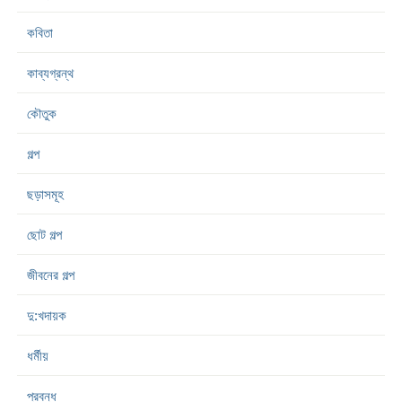
কবিতা
কাব্যগ্রন্থ
কৌতুক
গল্প
ছড়াসমূহ
ছোট গল্প
জীবনের গল্প
দু:খদায়ক
ধর্মীয়
প্রবন্ধ