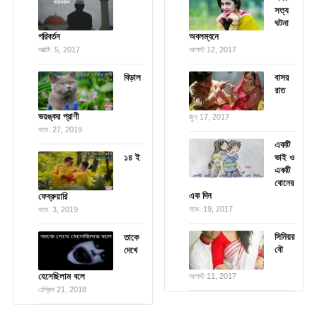
সত্য
ঘটনা
পরিবর্তন
অবলম্বনে
অক্টো. 5, 2017
আগস্ট 12, 2017
বিড়াল
বাসর
রাত
ভয়ঙ্কর প্রাণী
জুন 17, 2017
নভে. 27, 2019
একটি
১৪ ই
ভাই ও
একটি
বোনের
এক দিন
ফেব্রুয়ারি
নভে. 19, 2017
নভে. 3, 2019
সিনিয়র
তাকে
বৌ
দেখে
হেসেছিলাম বলে
আগস্ট 11, 2017
এপ্রিল 21, 2018