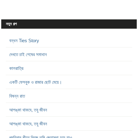
নতুন গল্প
বন্ধন Ties Story
দেখতে চাই শেষের সমাধান
কালরাত্রি
একটি ফেসবুক ও রাজার ছোট মেয়ে।
বিষন্ন রাত
আশঙ্কা থাকবে, তবু জীবন
আশঙ্কা থাকবে, তবু জীবন
প্রতিবার শীতে ভিজে তুমি জ্যোস্না হয়ে যাও