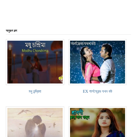
অনুরূপ গল্প
মধু চন্দ্রিমা
EX গার্লফ্রেন্ড যখন বউ