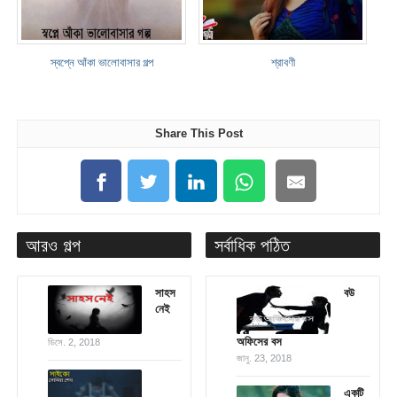
স্বপ্নে আঁকা ভালোবাসার গল্প
শ্রাবণী
Share This Post
আরও গল্প
সর্বাধিক পঠিত
সাহস
বউ
নেই
অফিসের বস
ডিসে. 2, 2018
জানু. 23, 2018
একটি