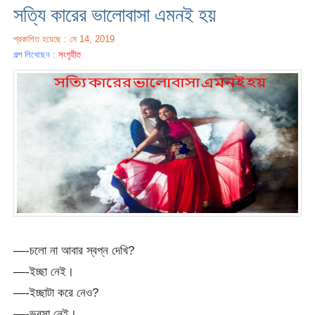
সত্যি কারের ভালোবাসা এমনই হয়
প্রকাশিত হয়েছে : মে 14, 2019
গল্প লিখেছেন :
সংগৃহীত
—-চলো না আবার স্বপ্ন দেখি?
—-ইচ্ছা নেই।
—-ইচ্ছাটা করে নেও?
—-ভরসা নেই।