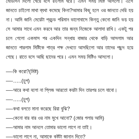
মেডিসিন দিলো খেয়ে বসে রইলাম ঘরে। এমন সময় মিষ্টি আসলো। এসে
জানতে চাইলো মাথা ব্যথা কমেছে কিনা?আমার কিছু হলে ওর জানতে দেরি হয়
না। আমি জানি মেয়েটা প্রচন্ড পরিমান ভালোবাসে কিন্তু কেনো জানি ভয় হয়
সে আমার সাথে এমন করবে আর তার জন্য নিজেকে আলাদা রাখি। একটু পর
চলে গেলো একমাস পর একদিন সন্ধায় বাজার থেকে বাড়ি আসলাম আর
জানতে পারলাম মিষ্টিকে পাত্র পক্ষ দেখতে আসছিলো আর তাদের পছন্দ হয়ে
গেছে। রাতে বসে আছি ছাদের পরে। এমন সময় মিষ্টিও আসলো।
—-কি করো?(মিষ্ট)
—-…..(চুপ)
—-আরে কথা বলো না প্লিজ আরতো কয়টা দিন তারপর চলে যাবো।
—-…..(চুপ)
—-কথা বলতে মানা করেছে রিয়া বুঝি?
—-কেনো বার বার ওর নাম মুখে আনো? (জোর গলায় আমি)
—-আমার নাম আনলে তোমার ভালো লাগে না তাই।
—-ভালো লাগে না, আমাকে কষ্টটা জানান দিতে?