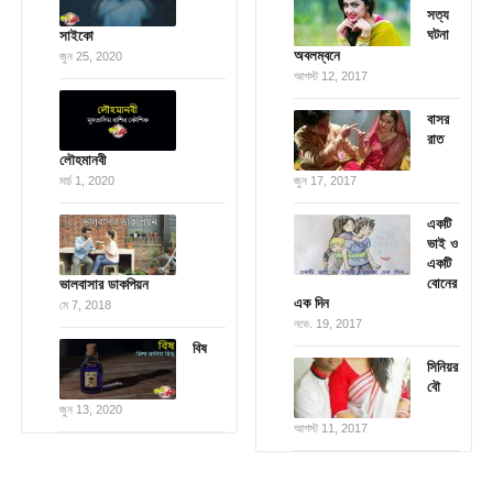
সত্য
ঘটনা
সাইকো
অবলম্বনে
জুন 25, 2020
আগস্ট 12, 2017
বাসর
রাত
লৌহমানবী
মার্চ 1, 2020
জুন 17, 2017
একটি
ভাই ও
একটি
বোনের
ভালবাসার ডাকপিয়ন
এক দিন
মে 7, 2018
নভে. 19, 2017
বিষ
সিনিয়র
বৌ
জুন 13, 2020
আগস্ট 11, 2017