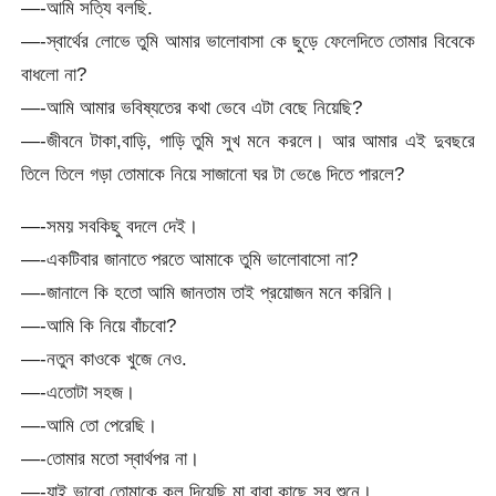
—-আমি সত্যি বলছি.
—-স্বার্থের লোভে তুমি আমার ভালোবাসা কে ছুড়ে ফেলেদিতে তোমার বিবেকে
বাধলো না?
—-আমি আমার ভবিষ্যতের কথা ভেবে এটা বেছে নিয়েছি?
—-জীবনে টাকা,বাড়ি, গাড়ি তুমি সুখ মনে করলে। আর আমার এই দুবছরে
তিলে তিলে গড়া তোমাকে নিয়ে সাজানো ঘর টা ভেঙে দিতে পারলে?
—-সময় সবকিছু বদলে দেই।
—-একটিবার জানাতে পরতে আমাকে তুমি ভালোবাসো না?
—-জানালে কি হতো আমি জানতাম তাই প্রয়োজন মনে করিনি।
—-আমি কি নিয়ে বাঁচবো?
—-নতুন কাওকে খুজে নেও.
—-এতোটা সহজ।
—-আমি তো পেরেছি।
—-তোমার মতো স্বার্থপর না।
—-যাই ভাবো তোমাকে কল দিয়েছি মা বাবা কাছে সব শুনে।