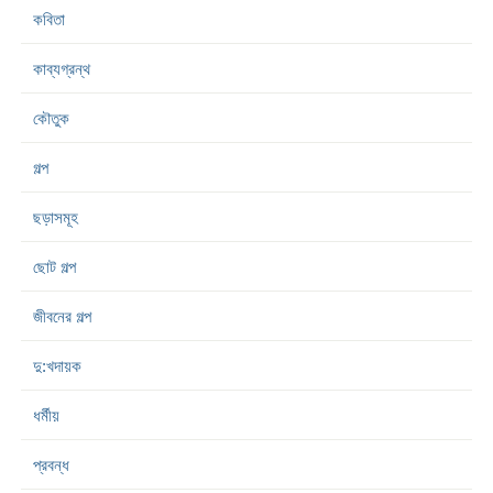
কবিতা
কাব্যগ্রন্থ
কৌতুক
গল্প
ছড়াসমূহ
ছোট গল্প
জীবনের গল্প
দু:খদায়ক
ধর্মীয়
প্রবন্ধ