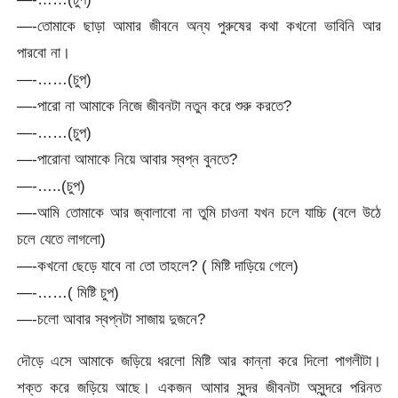
—-তোমাকে ছাড়া আমার জীবনে অন্য পুরুষের কথা কখনো ভাবিনি আর
পারবো না।
—-……(চুপ)
—-পারো না আমাকে নিজে জীবনটা নতুন করে শুরু করতে?
—-……(চুপ)
—-পারোনা আমাকে নিয়ে আবার স্বপ্ন বুনতে?
—-…..(চুপ)
—-আমি তোমাকে আর জ্বালাবো না তুমি চাওনা যখন চলে যাচ্চি (বলে উঠে
চলে যেতে লাগলো)
—-কখনো ছেড়ে যাবে না তো তাহলে? ( মিষ্টি দাড়িয়ে গেলে)
—-……( মিষ্টি চুপ)
—-চলো আবার স্বপ্নটা সাজায় দুজনে?
দৌড়ে এসে আমাকে জড়িয়ে ধরলো মিষ্টি আর কান্না করে দিলো পাগলীটা।
শক্ত করে জড়িয়ে আছে। একজন আমার সুন্দর জীবনটা অসুন্দরে পরিনত