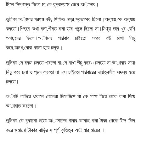
মিলে সিদ্ধান্ত নিলো মা কে বৃদ্ধাশ্রমে রেখে অাসার।
তুলিকা অামার প্রথম বউ, শিক্ষিত নম্র স্বভাবের ছিলো।অন্যায় কে অন্যায়
বলতো।পিছনে কথা বলা,গীবত করা তার পছন্দ ছিলো না।মিথ্যা তার খুব বেশি
অপছন্দের ছিলে।অামার পরিবার চাইতো ঘরের বউ মাথা নিচু
করে,অন্ধ,বোবা,কালা হয়ে চলুক।
তুলিকা সে রকম চলতে পারতো না,সে মাথা উঁচু করেও চলতো না অাবার মাথা
নিচু করে চলা ও পছন্দ করতো না।সে চাইতো পরিবারের দায়িত্বশীল সদস্য হয়ে
চলতে।
অামি বাহিরে থাকলে বোনেরা মিলেমিশে মা কে সাথে নিয়ে তাকে কথা দিয়ে
অাঘাত করতো।
তুলিকা কে বুঝানো হতো অামাদের বাবার কামাই করা টাকা থেকে তিল তিল
করে জমানো টাকার বাড়ির সম্পূর্ণ কৃতিত্ব অামার মায়ের ।