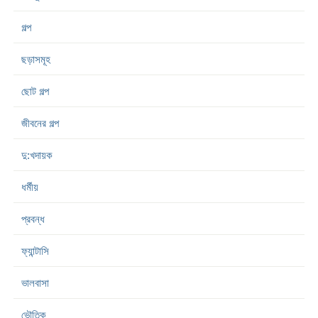
গল্প
ছড়াসমূহ
ছোট গল্প
জীবনের গল্প
দু:খদায়ক
ধর্মীয়
প্রবন্ধ
ফ্যান্টাসি
ভালবাসা
ভৌতিক