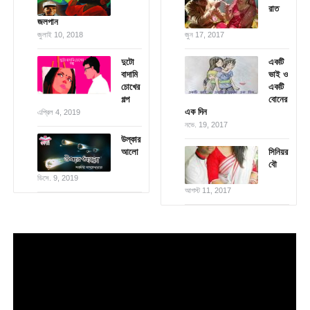
রাত
জলপান
জুলাই 10, 2018
জুন 17, 2017
দুটো
একটি
বাদামি
ভাই ও
চোখের
একটি
গল্প
বোনের
এক দিন
এপ্রিল 4, 2019
নভে. 19, 2017
উল্কার
আলো
সিনিয়র
বৌ
ডিসে. 9, 2019
আগস্ট 11, 2017