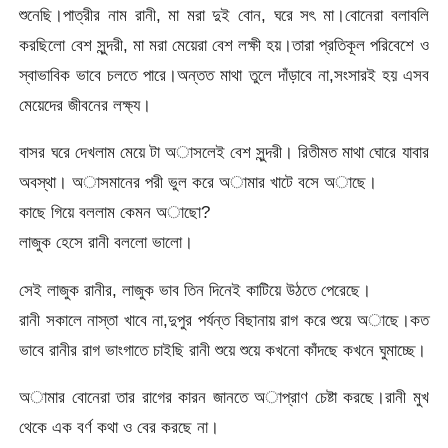
শুনেছি।পাত্রীর নাম রানী, মা মরা দুই বোন, ঘরে সৎ মা।বোনেরা বলাবলি
করছিলো বেশ সুন্দরী, মা মরা মেয়েরা বেশ লক্ষী হয়।তারা প্রতিকূল পরিবেশে ও
স্বাভাবিক ভাবে চলতে পারে।অন্তত মাথা তুলে দাঁড়াবে না,সংসারই হয় এসব
মেয়েদের জীবনের লক্ষ্য।
বাসর ঘরে দেখলাম মেয়ে টা অাসলেই বেশ সুন্দরী। রিতীমত মাথা ঘোরে যাবার
অবস্থা। অাসমানের পরী ভুল করে অামার খাটে বসে অাছে।
কাছে গিয়ে বললাম কেমন অাছো?
লাজুক হেসে রানী বললো ভালো।
সেই লাজুক রানীর, লাজুক ভাব তিন দিনেই কাটিয়ে উঠতে পেরেছে।
রানী সকালে নাস্তা খাবে না,দুপুর পর্যন্ত বিছানায় রাগ করে শুয়ে অাছে।কত
ভাবে রানীর রাগ ভাংগাতে চাইছি রানী শুয়ে শুয়ে কখনো কাঁদছে কখনে ঘুমাচ্ছে।
অামার বোনেরা তার রাগের কারন জানতে অাপ্রাণ চেষ্টা করছে।রানী মুখ
থেকে এক বর্ণ কথা ও বের করছে না।