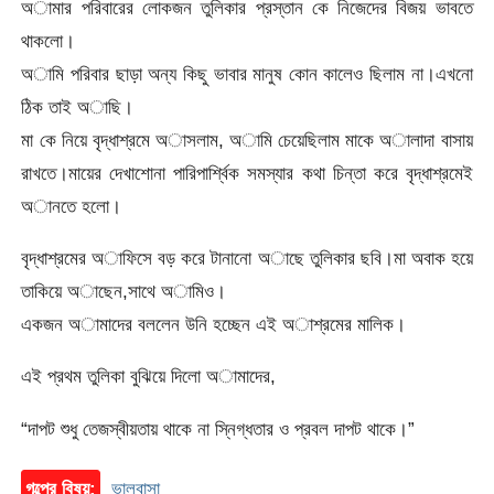
অামার পরিবারের লোকজন তুলিকার প্রস্তান কে নিজেদের বিজয় ভাবতে
থাকলো।
অামি পরিবার ছাড়া অন্য কিছু ভাবার মানুষ কোন কালেও ছিলাম না।এখনো
ঠিক তাই অাছি।
মা কে নিয়ে বৃদ্ধাশ্রমে অাসলাম, অামি চেয়েছিলাম মাকে অালাদা বাসায়
রাখতে।মায়ের দেখাশোনা পারিপার্শ্বিক সমস্যার কথা চিন্তা করে বৃদ্ধাশ্রমেই
অানতে হলো।
বৃদ্ধাশ্রমের অাফিসে বড় করে টানানো অাছে তুলিকার ছবি।মা অবাক হয়ে
তাকিয়ে অাছেন,সাথে অামিও।
একজন অামাদের বললেন উনি হচ্ছেন এই অাশ্রমের মালিক।
এই প্রথম তুলিকা বুঝিয়ে দিলো অামাদের,
“দাপট শুধু তেজস্বীয়তায় থাকে না স্নিগ্ধতার ও প্রবল দাপট থাকে।”
গল্পের বিষয়:
ভালবাসা