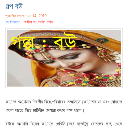
গল্প বউ
প্রকাশিত হয়েছে : মে 14, 2019
গল্প লিখেছেন :
তাজীনা অাফরিন মেরিন
অাজ অামার দ্বিতীয় বিয়ে,পরিবারের সম্মতিতে।অামার মা এবং বোনদের
ধারনা পায়ের নিচে মাটিহীন মেয়েরা কথার বশে থাকে।
বউকে অামি বিয়ের অাগে দেখিনি।তবে যতোটুকু বোনদের কাছ থেকে