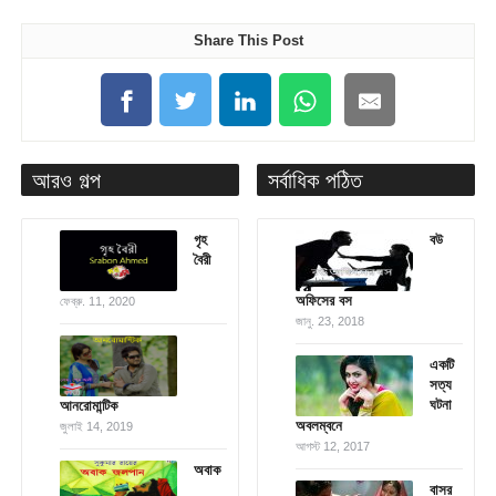
Share This Post
আরও গল্প
সর্বাধিক পঠিত
গৃহ
বউ
বৈরী
অফিসের বস
ফেব্রু. 11, 2020
জানু. 23, 2018
একটি
সত্য
ঘটনা
আনরোমান্টিক
অবলম্বনে
জুলাই 14, 2019
আগস্ট 12, 2017
অবাক
বাসর