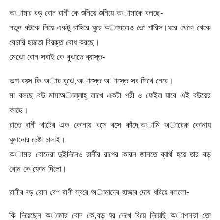
অামার বড় বোন রানী কে শুনিয়ে শুনিয়ে অামাকে বলছে-
নতুন বউকে নিয়ে একটু বাহিরে ঘুরে অাসলেও তো পারিস।ঘরে থেকে থেকে
বেচারি হয়তো বিরক্ত বোধ করছে।
মেঝো বোন সবাই কে বুঝাতে ব্যাস্ত-
অল্প বয়স কি অার বুঝে,অাস্তে অাস্তে সব শিখে নেবে।
মা বলছে বউ মাসাঅাল্লাহ্ লাখে একটা পরী ও ফেইল যাবে এই বউয়ের
কাছে।
রাতে রানী খাটের এক কোনায় বসে বসে কাঁদে,অামি অারেক কোনায়
ঘুমানোর চেষ্টা চালাই।
অামার বোনেরা দুইদিনেও রানীর রাগের কারন জানতে ব্যার্থ হয়ে তার বড়
বোন কে ফোন দিলো।
রানীর বড় বোন বেশ রাগী স্বরে অামাদের হাজার দোষ ধরিয়ে বললো-
কি দিয়েছেন অামার বোন কে,বড় ঘর দেখে বিয়ে দিয়েছি অাপনারা তো