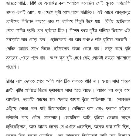
জানতে পারি.. রিধি যে এলার্জির কথা আমাকে বলেছিল সেটি মূলত এপিলেপ্সি
নামক একটি রোগ, যা এদেশে মৃগী রোগ নামে পরিচিত। এই রোগে আক্রান্ত
রোগীদের বিভিন্ন কারণে হাত পা ঝাকিয়ে খিচুনি উঠে যায়। রিধির ছোটবেলা
থেকে পানির প্রতি বেশ দুর্বলতা ছিল। বিশেষ করে বৃষ্টির পানিতে ভিজলে এই
সমস্যাটা তার বেড়ে যেত। ছোটবেলার পর আর কখনও তাই বৃষ্টিতে ভেজেনি।
সেদিন আমার সাথে ভিজে ছোটবেলার ভয়টা কেটে যায়। নতুন করে বৃষ্টি
স্নানের প্রেমে পড়ে যায়। আজ ঝুম বৃষ্টি দেখে সেই লোভটা হয়তো সামলাতে
পারেনি।
রিধির লাশ দেখতে পেয়ে আমি আর ঠিক থাকতে পারি না। হলদে সাদা গায়ের
রঙটা বৃষ্টির পানিতে ভিজে ফ্যাকাশে সাদা হয়ে আছে। আমার দম বন্ধ হয়ে
আসছিল, দুফোঁটা চোখের জল ফেলার জায়গা খুঁজে পাচ্ছিলাম না। লোকজন
এড়িয়ে সোজা চলে যাই চিলেকোঠায়। বেঞ্চিতে বসে চোখ যতক্ষণ চাইলো
হাউমাউ করে কেঁদে ভাসালাম। মেয়েটিকে আমি বৃষ্টিতে ভেজার সাহস
জুগিয়েছিলাম, আজ আমার জন্যে সে এখানে এসেছিল, অনেক কথা বাকি ছিল,
অনেক কিছু বলতে চেয়েছিল, কেন আজকের দিনটাতেই আমি দূরে ছিলাম?