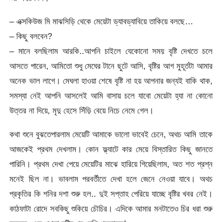
– এক্সকিউজ মি মাঝসিড়ি থেকে মেয়েটা ড্যাবড্যাবিয়ে তাকিয়ে বলছে…
– কিছু বলবেন?
– মানে বলছিলাম আরকি..আপনি চাইলে যেকোনো সময় বৃষ্টি দেখতে চলে
আসতে পারেন, আমিতো শুধু মেঘের টানে ছুটে আসি, বৃষ্টির আগ মুহূর্তটা আমার
অনেক ভাল লাগে। মেঘলা হাওয়া শেষে বৃষ্টি না হয় আপনার জন্যই বাকি থাক,
সমস্যা নেই আপনি আসলেই আমি বাসায় চলে যাবো মেয়েটা হ্যা না কোনো
উত্তর না দিয়ে, মৃদু হেসে সিঁড়ি বেয়ে নিচে নেমে গেল।
কথা শুনে বুঝতেপারলাম মেয়েটি আমাকে ভালো ভাবেই চেনে, অথচ আমি তাকে
আজকেই প্রথম দেখলাম। কোন ফ্ল্যাটে কার মেয়ে বিস্তারিত কিছু জানতে
পারিনি। প্রথম দেখা পেয়ে মেয়েটির মাঝে হারিয়ে গিয়েছিলাম, অত শত প্রশ্ন
মনেই ছিল না। ভাবলাম পরবর্তীতে দেখা হলে জেনে নেওয়া যাবে। অথচ
প্রকৃতির কি শনির দশা শুরু হল.. দুই সপ্তাহ পেরিয়ে যাচ্ছে বৃষ্টির খবর নেই।
কাঠফাটা রোদে সবকিছু শুকিয়ে চৌচির। এদিকে আমার মনটাতেও চির ধরা শুরু