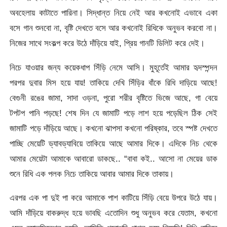
অবহেলায় কাটাতে পারিনা। সিদ্ধান্ত নিয়ে নেই আর কখনোই এভাবে একা
বসে গান শুনবো না, বৃষ্টি দেখতে বসে আর কখনোই রিধিকে অনুভব করবো না।
নিজের সাথে সংকল্প করে উঠে দাঁড়িয়ে যাই, প্রিয় গানটি ডিলিট করে দেই।
নিচে যাওয়ার জন্য কয়েকধাপ সিঁড়ি নেমে আসি। মুহূর্তেই আমার হৃদস্পন্দন
পরপর দুবার মিস হয়ে যায়! তাকিয়ে দেখি সিঁড়ির বাঁকে রিধি দাড়িয়ে আছে!
বেগুনী রঙের জামা, সাদা ওড়না, পুরো শরীর বৃষ্টিতে ভিজে আছে, গা বেয়ে
টপটপ পানি পড়ছে! শেষ দিন যে জামাটি পড়ে লাশ হয়ে পড়েছিল ঠিক সেই
জামাটি পড়ে দাঁড়িয়ে আছে। কখনো ঝাপসা কখনো পরিষ্কার, তবে স্পষ্ট দেখতে
পাচ্ছি মেয়েটি ড্যাবড্যাবিয়ে তাকিয়ে আছে আমার দিকে। এদিকে নিচ থেকে
আমার মেয়েটা আমাকে আবারো ডাকছে.. “বাবা কই.. আসো না মেয়ের ডাক
শুনে রিধি এক পলক নিচে তাকিয়ে আবার আমার দিকে তাকায়।
এরপর এক পা দুই পা করে আমাকে পাশ কাটিয়ে সিঁড়ি বেয়ে উপরে উঠে যায়।
আমি দাঁড়িয়ে বাকরুদ্ধ হয়ে ভাবছি এতোদিন শুধু অনুভব করে যেতাম, কখনো