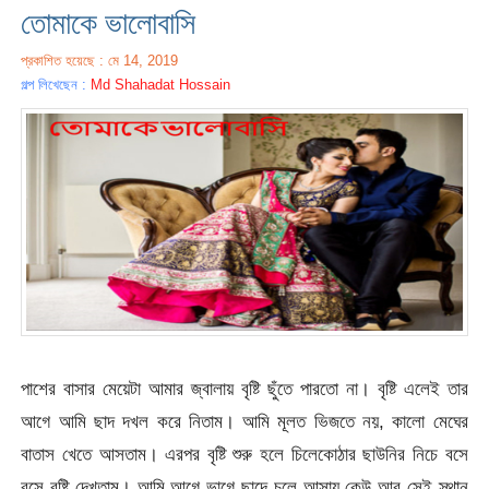
তোমাকে ভালোবাসি
প্রকাশিত হয়েছে : মে 14, 2019
গল্প লিখেছেন :
Md Shahadat Hossain
পাশের বাসার মেয়েটা আমার জ্বালায় বৃষ্টি ছুঁতে পারতো না। বৃষ্টি এলেই তার
আগে আমি ছাদ দখল করে নিতাম। আমি মূলত ভিজতে নয়, কালো মেঘের
বাতাস খেতে আসতাম। এরপর বৃষ্টি শুরু হলে চিলেকোঠার ছাউনির নিচে বসে
বসে বৃষ্টি দেখতাম। আমি আগে ভাগে ছাদে চলে আসায় কেউ আর সেই স্থান