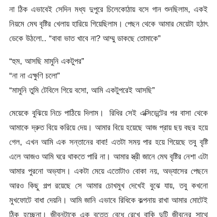
না ঠিক এভাবেই সেদিন মধ্য দুপুরে চিলেকোঠায় বসে গান শুনছিলাম, একই
নিয়মে মেঘ বৃষ্টির খেলায় হারিয়ে গিয়েছিলাম। পেছন থেকে আমার মেয়েটা হঠাৎ
ডেকে উঠলো.. “বাবা ভাত খাবে না? আম্মু ডাকছে তোমাকে”
“হুম, আসছি মামুনি একটুপর”
“না না এক্ষুণি চলো”
“মামুনি তুমি টেবিলে গিয়ে বসো, আমি একটুপরেই আসছি”
মেয়েকে বুঝিয়ে নিচে পাঠিয়ে দিলাম। রিধির সেই এক্সিডেন্টের পর বাসা থেকে
আমাকে দ্রুত বিয়ে করিয়ে দেয়। আমার বিয়ে হয়েছে আজ প্রায় ছয় বছর হয়ে
গেল, এখন আমি এক সন্তানের বাবা! এতটা সময় পার হয়ে গিয়েছে তবু বৃষ্টি
এলে আজও আমি ঘরে থাকতে পারি না। আমার স্ত্রী জানে মেঘ বৃষ্টির নেশা এটা
আমার পুরনো অভ্যাস। একটা মেয়ে এতোটাও বোকা নয়, অভ্যাসের পেছনে
আরও কিছু গল্প রয়েছে সে আমার চোখমুখ দেখেই বুঝে যায়, তবু কখনো
মুখফোটে বাধা দেয়নি। আমি জানি এভাবে রিধিকে কল্পনায় রাখা আমার মোটেই
ঠিক হচ্ছেনা। জীবনটাকে এক বৃত্তে বেধে রেখে বাকি দুটি জীবনের সাথে