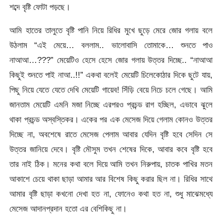
শব্দে বৃষ্টি ফোটা পড়ছে।
আমি হাতের তালুতে বৃষ্টি পানি নিয়ে রিধির মুখে ছুড়ে মেরে জোর গলায় বলে
উঠলাম “এই মেয়ে… বললাম.. ভালোবাসি তোমাকে… শুনতে পাও
নাআআ…???” মেয়েটিও হেসে হেসে জোর গলায় উত্তর দিচ্ছে.. “নাআআ
কিছুই শুনতে পাই নাআ..!!” একথা বলেই মেয়েটি চিলেকোঠার দিকে ছুটে যায়,
পিছু নিয়ে যেতে যেতে দেখি মেয়েটি গায়েব! সিঁড়ি বেয়ে নিচে চলে গেছে। আমি
জানতাম মেয়েটি এমনি মজা নিচ্ছে এরপরও প্রচন্ড রাগ হচ্ছিল, এভাবে ঝুলে
থাকা প্রচন্ড অস্বস্তিকর। একের পর এক মেসেজ দিয়ে গেলাম কোনও উত্তর
দিচ্ছে না, অবশেষে রাতে মেসেজ পেলাম আবার যেদিন বৃষ্টি হবে সেদিন সে
উত্তর জানিয়ে দেবে। বৃষ্টি মৌসুম তখন শেষের দিকে, আবার কবে বৃষ্টি হবে
তার নাই ঠিক। মনের কথা বলে দিয়ে আমি তখন নিরুপায়, চাতক পাখির মতন
আকাশে চেয়ে থাকা ছাড়া আমার আর বিশেষ কিছু করার ছিল না। রিধির সাথে
আমার বৃষ্টি ছাড়া কখনো দেখা হত না, ফোনেও কথা হত না, শুধু মাঝেমধ্যে
মেসেজ আদানপ্রদান হতো এর বেশিকিছু না।