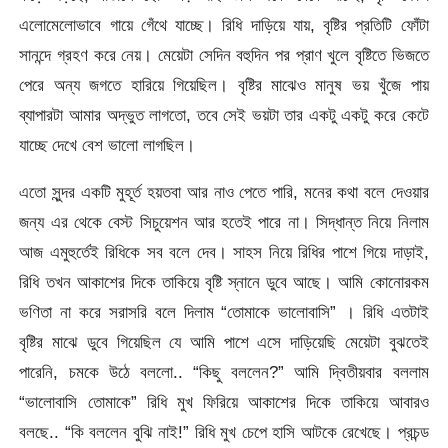
এলোমেলোভাবে গায়ে গেঁথে যাচ্ছে। রিধি দাড়িয়ে যায়, বৃষ্টির প্রতিটি ফোঁটা
সানন্দে গ্রহণ করে নেয়। মেয়েটা সেদিন বহুদিন পর প্রাণ খুলে বৃষ্টিতে ভিজতে
পেরে অন্য জগতে হারিয়ে গিয়েছিল। বৃষ্টির মাঝেও মানুষ ভয় খুঁজে পায়
ব্যাপারটা আমার অদ্ভুত লাগতো, তবে সেই ভয়টা তার একটু একটু করে কেটে
যাচ্ছে দেখে বেশ ভালো লাগছিল।
এতো সুন্দর একটি মুহূর্ত হয়তবা আর নাও পেতে পারি, মনের কথা বলে দেওয়ার
জন্য এর থেকে বেস্ট সিচুয়েশন আর হতেই পারে না। সিদ্ধান্ত নিয়ে নিলাম
আজ এমুহুর্তেই রিধিকে সব বলে দেব। সাহস নিয়ে রিধির পাশে গিয়ে দাড়াই,
রিধি তখন আকাশের দিকে তাকিয়ে বৃষ্টি স্নানে ডুবে আছে। আমি কোনোরকম
ভণিতা না করে সরাসরি বলে দিলাম “তোমাকে ভালোবাসি” । রিধি এতটাই
বৃষ্টির মাঝে ডুবে গিয়েছিল যে আমি পাশে এসে দাড়িয়েছি মেয়েটা বুঝতেই
পারেনি, চমকে উঠে বললো.. “কিছু বললেন?” আমি দ্বিতীয়বার বললাম
“ভালোবাসি তোমাকে” রিধি মুখ ফিরিয়ে আকাশের দিকে তাকিয়ে আবারও
বলছে.. “কি বললেন বুঝি নাই!” রিধি মুখ চেপে হাসি আটকে রেখেছে। প্রচন্ড