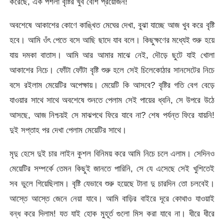
করেছে, এক পশলা বৃষ্টির খুব বেশি প্রয়োজন!
অবশেষে আকাশের কোণে কাঙ্খিত মেঘের দেখা, বুঝা যাচ্ছে আজ খুব করে বৃষ্টি
হবে। আমি ওঁৎ পেতে বসে আছি ছাদে যাব বলে। কিছুক্ষণের মধ্যেই শুরু হয়ে
যায় দমকা বাতাস। আমি আর আমার মাঝে নেই, দৌড়ে ছুটে যাই খোলা
আকাশের নিচে। ফোঁটা ফোঁটা বৃষ্টি শুরু হলে সেই চিলেকোঠার সানসেটের নিচে
বসে রইলাম মেয়েটির অপেক্ষায়। মেয়েটি কি আসবে? বৃষ্টির গতি বেগ বেড়ে
যাওয়ার সাথে সাথে অবশেষে শুনতে পেলাম সেই পায়ের ধ্বনি, সে উপরে উঠে
আসছে, আজ নিশ্চয়ই সে মাঝপথে ফিরে যাবে না? শেষ পর্যন্ত ফিরে যায়নি!
দুই সপ্তাহ পর দেখা পেলাম মেয়েটির সাথে।
মৃদু হেসে দুই চার লাইন কুশল বিনিময় করে আমি নিচে চলে এলাম। সেদিনও
মেয়েটির সম্পর্কে তেমন কিছুই জানতে পারিনি, সে যে এসেছে সেই খুশিতেই
সব ভুলে গিয়েছিলাম। বৃষ্টি যেভাবে শুরু হয়েছে টানা দু চারদিন তো চলবেই।
আস্তে আস্তে জেনে নেয়া যাবে। আমি বাড়ির বাইরে দূরে কোথাও যাওয়াই
বন্ধ করে দিলাম! যত যাই হোক মুহূর্ত গুলো মিস করা যাবে না। ধীরে ধীরে