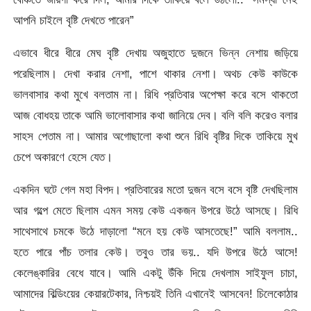
আপনি চাইলে বৃষ্টি দেখতে পারেন”
এভাবে ধীরে ধীরে মেঘ বৃষ্টি দেখায় অজুহাতে দুজনে ভিন্ন নেশায় জড়িয়ে
পরেছিলাম। দেখা করার নেশা, পাশে থাকার নেশা। অথচ কেউ কাউকে
ভালবাসার কথা মুখে বলতাম না। রিধি প্রতিবার অপেক্ষা করে বসে থাকতো
আজ বোধহয় তাকে আমি ভালোবাসার কথা জানিয়ে দেব। বলি বলি করেও বলার
সাহস পেতাম না। আমার অগোছালো কথা শুনে রিধি বৃষ্টির দিকে তাকিয়ে মুখ
চেপে অকারণে হেসে যেত।
একদিন ঘটে গেল মহা বিপদ। প্রতিবারের মতো দুজন বসে বসে বৃষ্টি দেখছিলাম
আর গল্পে মেতে ছিলাম এমন সময় কেউ একজন উপরে উঠে আসছে। রিধি
সাথেসাথে চমকে উঠে দাড়ালো “মনে হয় কেউ আসতেছে!” আমি বললাম..
হতে পারে পাঁচ তলার কেউ। তবুও তার ভয়.. যদি উপরে উঠে আসে!
কেলেঙ্কারির বেধে যাবে। আমি একটু উঁকি দিয়ে দেখলাম সাইফুল চাচা,
আমাদের বিল্ডিংয়ের কেয়ারটেকার, নিশ্চয়ই তিনি এখানেই আসবেন! চিলেকোঠার