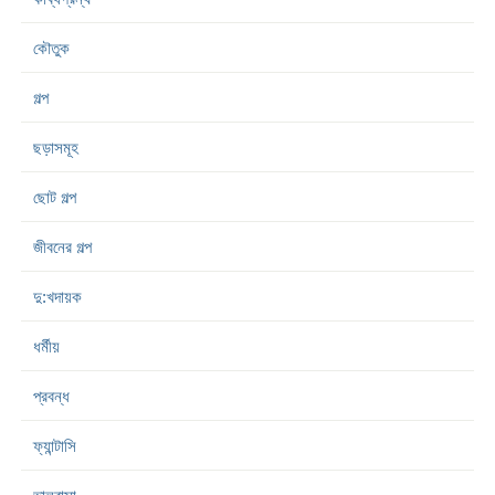
কৌতুক
গল্প
ছড়াসমূহ
ছোট গল্প
জীবনের গল্প
দু:খদায়ক
ধর্মীয়
প্রবন্ধ
ফ্যান্টাসি