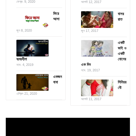
ফেব্রু. 9, 2020
আগস্ট 12, 2017
ফিরে
বাসর
আসা
রাত
জুন 8, 2020
জুন 17, 2017
একটি
ভাই ও
একটি
হৃদয়হীনা
বোনের
এক দিন
নভে. 4, 2019
নভে. 19, 2017
একজন
বাবা
সিনিয়র
বৌ
এপ্রিল 21, 2020
আগস্ট 11, 2017