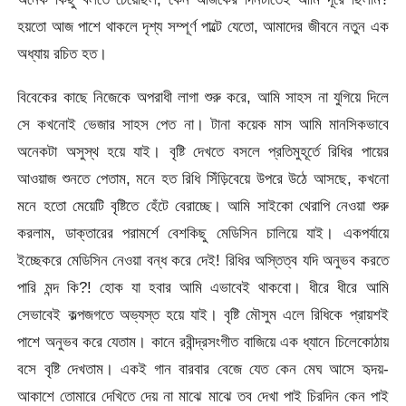
হয়তো আজ পাশে থাকলে দৃশ্য সম্পূর্ণ পাল্টে যেতো, আমাদের জীবনে নতুন এক
অধ্যায় রচিত হত।
বিবেকের কাছে নিজেকে অপরাধী লাগা শুরু করে, আমি সাহস না যুগিয়ে দিলে
সে কখনোই ভেজার সাহস পেত না। টানা কয়েক মাস আমি মানসিকভাবে
অনেকটা অসুস্থ হয়ে যাই। বৃষ্টি দেখতে বসলে প্রতিমুহূর্তে রিধির পায়ের
আওয়াজ শুনতে পেতাম, মনে হত রিধি সিঁড়িবেয়ে উপরে উঠে আসছে, কখনো
মনে হতো মেয়েটি বৃষ্টিতে হেঁটে বেরাচ্ছে। আমি সাইকো থেরাপি নেওয়া শুরু
করলাম, ডাক্তারের পরামর্শে বেশকিছু মেডিসিন চালিয়ে যাই। একপর্যায়ে
ইচ্ছেকরে মেডিসিন নেওয়া বন্ধ করে দেই! রিধির অস্তিত্ব যদি অনুভব করতে
পারি মন্দ কি?! হোক যা হবার আমি এভাবেই থাকবো। ধীরে ধীরে আমি
সেভাবেই কল্পজগতে অভ্যস্ত হয়ে যাই। বৃষ্টি মৌসুম এলে রিধিকে প্রায়শই
পাশে অনুভব করে যেতাম। কানে রবীন্দ্রসংগীত বাজিয়ে এক ধ্যানে চিলেকোঠায়
বসে বৃষ্টি দেখতাম। একই গান বারবার বেজে যেত কেন মেঘ আসে হৃদয়-
আকাশে তোমারে দেখিতে দেয় না মাঝে মাঝে তব দেখা পাই চিরদিন কেন পাই