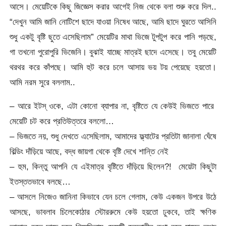
আসে। মেয়েটিকে কিছু জিজ্ঞেস করার আগেই নিজ থেকে বলা শুরু করে দিল..
“দেখুন আমি জানি নোটিশে ছাদে যাওয়া নিষেধ আছে, আমি ছাদে ঘুরতে আসিনি
শুধু একটু বৃষ্টি ছুতে এসেছিলাম” মেয়েটির মাথা ভিজে টুপটুপ করে পানি পড়ছে,
গা তখনো পুরোপুরি ভিজেনি। বুঝাই যাচ্ছে মাত্রই ছাদে এসেছে। তবু মেয়েটি
থরথর করে কাঁপছে। আমি হুট করে চলে আসায় ভয় টয় পেয়েছে হয়তো।
আমি নরম সুরে বললাম..
– আরে ইটস্ ওকে, এটা কোনো ব্যাপার না, বৃষ্টিতে যে কেউই ভিজতে পারে
মেয়েটি চট করে প্রতিউত্তরে বললো…
– ভিজতে নয়, শুধু দেখতে এসেছিলাম, আমাদের ফ্ল্যাটের প্রতিটা জানালা ঘেঁষে
বিল্ডিং দাঁড়িয়ে আছে, বদ্ধ জায়গা থেকে বৃষ্টি দেখে শান্তি নেই
– হুম, কিন্তু আপনি যে এইমাত্র বৃষ্টিতে দাঁড়িয়ে ছিলেন?! মেয়েটা কিছুটা
ইতস্ততভাবে বলছে…
– আসলে নিজেও জানিনা কিভাবে যেন চলে গেলাম, কেউ একজন উপরে উঠে
আসছে, ভাবলাব চিলেকোঠার স্টোররুমে কেউ হয়তো ঢুকবে, তাই ক্ষণিক