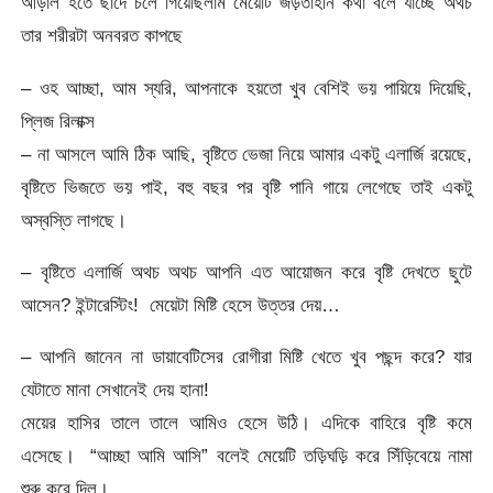
আড়াল হতে ছাদে চলে গিয়েছিলাম মেয়েটি জড়তাহীন কথা বলে যাচ্ছে অথচ
তার শরীরটা অনবরত কাপছে
– ওহ আচ্ছা, আম স্যরি, আপনাকে হয়তো খুব বেশিই ভয় পায়িয়ে দিয়েছি,
প্লিজ রিলাক্স
– না আসলে আমি ঠিক আছি, বৃষ্টিতে ভেজা নিয়ে আমার একটু এলার্জি রয়েছে,
বৃষ্টিতে ভিজতে ভয় পাই, বহু বছর পর বৃষ্টি পানি গায়ে লেগেছে তাই একটু
অস্বস্তি লাগছে।
– বৃষ্টিতে এলার্জি অথচ অথচ আপনি এত আয়োজন করে বৃষ্টি দেখতে ছুটে
আসেন? ইন্টারেস্টিং! মেয়েটা মিষ্টি হেসে উত্তর দেয়…
– আপনি জানেন না ডায়াবেটিসের রোগীরা মিষ্টি খেতে খুব পছন্দ করে? যার
যেটাতে মানা সেখানেই দেয় হানা!
মেয়ের হাসির তালে তালে আমিও হেসে উঠি। এদিকে বাহিরে বৃষ্টি কমে
এসেছে। “আচ্ছা আমি আসি” বলেই মেয়েটি তড়িঘড়ি করে সিঁড়িবেয়ে নামা
শুরু করে দিল।