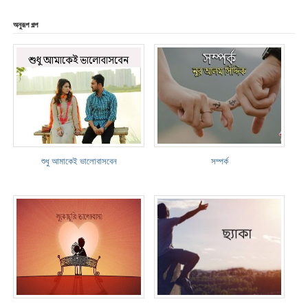
অনুরূপ গল্প
শুধু আমাকেই ভালোবাসবেন
সম্পর্ক