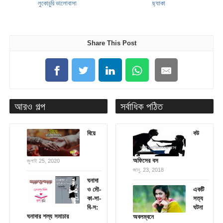
লুকোচুরি ভালোবাসা
ছ্যাকা
Share This Post
আরও গল্প
সর্বাধিক পঠিত
বিয়ে
বউ
অফিসের বস
জুলাই 25, 2020
জানু. 23, 2018
ঘনাদা
ও মৌ-
একটি
কা-সা-
সত্য
বি-স:
ঘটনা
ঘনাদার শল্য সমাচার
অবলম্বনে