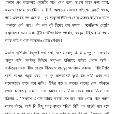
এভাবে বেশ কয়েকবার মেয়েটির সাথে দেখা হলো, দু’চার লাইন কথা হলো,
জানতে পারলাম মেয়েটির নাম রিধি, আমাদের ফ্লোরে পশ্চিমের ফ্ল্যাটে থাকে,
প্রায় একবছর হল এসেছে। খুব ঘরকুনো টাইপের মেয়ে এজন্য বাহিরেও তাকে
একবারো দেখি নাই। বই আর বৃষ্টি নিয়েই তার সংসার। শুনেছিলাম মেয়েটা
অসুস্থতার জন্য এবার ইন্টার পরীক্ষা দিতে পারেনি, সেকেন্ড টাইমের অপেক্ষায়
আছে তাই কখনো কলেজেও যেতে দেখিনি।
এভাবে প্রতিবার কিছুক্ষণ কথা বলা, আমার বেড়ে যাওয়া হৃদস্পন্দন, মেয়েটির
লাজুক হাসি, সবকিছু মিলিয়ে অন্যএক দুনিয়াতে হারিয়ে গেলাম আমি।
কয়দিনের মাঝে রিধির প্রেমে রীতিমতো হাবুডুবু খাওয়াশুরু করলাম। রিধি উঠতি
বয়সী কলেজ পড়ুয়া মেয়ে, সে খুব ভালভাবেই বুঝে যায় আমি এখন তার
অপেক্ষাতেই ছাদে বসে থাকি। রিধির মাঝেও আস্তে আস্তে বেশ পরিবর্তন
লক্ষ্য করলাম। একদিন চলে আসার সময় নিয়ম ভেঙে সাহস নিয়ে বলে
উঠলাম… “আকাশে এখনো আমার কালো মেঘ রয়ে গেছে থেমে থেমে দমকা
বাতাস বইছে, আমি কি কিছু সময় বসতে পারি?” রিধি এক সাইটে সরে বসে
বেঞ্চিতে জায়গা করে দিল, আমার দিকে তাকিয়ে বলে উঠলো.. “সমস্যা নেই