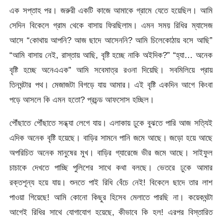
এক সপ্তাহ পর। জরুরী একটি কাজে আমাকে গ্রামে যেতে হয়েছিল। আমি
সেদিন বিকেলে গ্রাম থেকে বাসায় ফিরছিলাম। এমন সময় রিধির ম্যাসেজ
আসে “কোথায় আপনি? আজ ছাদে আসেননি? আমি চিলেকোঠায় বসে আছি”
“আমি বাসায় নেই, রাস্তায় আছি, বৃষ্টি হচ্ছে নাকি অইদিক?” “হ্যা… অনেক
বৃষ্টি হচ্ছে অনেএএক” আমি সবেমাত্র রওনা দিয়েছি। সবমিলিয়ে প্রায়
তিনঘন্টার পথ। মেজাজটা বিগড়ে যায় আমার। এই বৃষ্টি একদিন আগে কিংবা
পড়ে আসলে কি এমন হতো? প্রচন্ড আফসোস হচ্ছিল।
পৌঁছাতে পৌঁছাতে সন্ধ্যা লেগে যায়। এলাকায় ঢুকে বুঝতে পারি আজ সত্যিই
এদিক অনেক বৃষ্টি হয়েছে। বাড়ির সামনে পানি জমে আছে। জড়ো হয়ে আছে
অপরিচিত অনেক মানুষের মুখ। বাড়ির গ্যারেজে ভীর জমে আছে। সাইফুল
চাচাকে দেখতে পাচ্ছি পুলিশের সাথে কথা বলছে। ভেতরে ঢুকে আমার
রক্তশূন্য হয়ে যায়। শুনতে পাই রিধি বেঁচে নেই! বিকেলে ছাদে তার লাশ
পাওয়া গিয়েছে! আমি কোনো কিছুর হিসেব মেলাতে পারছি না। কয়েকঘন্টা
আগেই রিধির সাথে যোগাযোগ হয়েছে, কীভাবে কি হল! এরপর বিস্তারিত