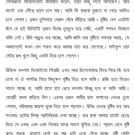
স্টোররুমে মাঝেমধ্যেই যাতায়াত করেন, হয়ত কিছু নিতে আসছেন। রিধি
শুনেই এক দৌঁড়ে ছাদে চলে যায়। আমি কি করবো বুঝতে না পেরে আমিও
চলে গেলাম। দুজন চুপিসারে দেয়াল ঘেঁষে দাঁড়িয়ে আছি। বৃষ্টির বেগ এতটাই
ছিল যে দুই মিনিটেই দুজন ভিজে চুবচুবে হয়ে গেছি, একটি পশমও ভিজতে
বাকি নেই। রিধি প্রচন্ড ভয় পাচ্ছে, আমি জানি তার বৃষ্টিতে সমস্যা আছে, সে
অজান্তেই কখন যেন শক্ত করে আমার হাত ধরে ফেলেছে। সাইফুল চাচা
স্টোর রুম খুলে কিছু একটা নিয়ে চলে গেলেন।
রিধিকে বললাম ভিজেইতো গিয়েছি এখন আর চিলেকোঠায় ফিরে গিয়ে কি হবে
চলো না ঐ পাশটায় গিয়ে কিছুক্ষণ বৃষ্টির নিচে বসে থাকি। রাজি হতে নিয়েও
সাহস পাচ্ছে না, আমি হাতে হাত রেখে বললাম কিচ্ছু হবে না আমি আছি।
মেয়েটি কদম বাড়িয়ে দিল। এরপর দুজন মামীর ছাদ বাগানের ভেতর ঢুকে
গেলাম, পরিষ্কার জায়গা খুজে নিচে বসে পড়লাম। রিধির ভেতর বৃষ্টির ভয় আর
সংকোচ দুটোর মিশ্র প্রতিক্রিয়া দেখা যাচ্ছে। ধরে রাখা আমার হাতটা ছেড়ে
দিয়ে সে এবার একা একা নিজের মাঝে সাহস যুগিয়ে নেয়। প্রবল বেগে বৃষ্টি
ঝড়ে পড়ছে, বাতাসে ছোট বড় গাছ গুলি একে বেঁকে যাচ্ছে, বৃষ্টি ফোটা