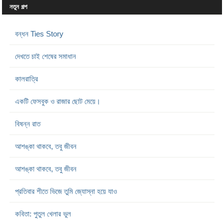
নতুন গল্প
বন্ধন Ties Story
দেখতে চাই শেষের সমাধান
কালরাত্রি
একটি ফেসবুক ও রাজার ছোট মেয়ে।
বিষন্ন রাত
আশঙ্কা থাকবে, তবু জীবন
আশঙ্কা থাকবে, তবু জীবন
প্রতিবার শীতে ভিজে তুমি জ্যোস্না হয়ে যাও
কবিতা: পুতুল খেলার ভুল