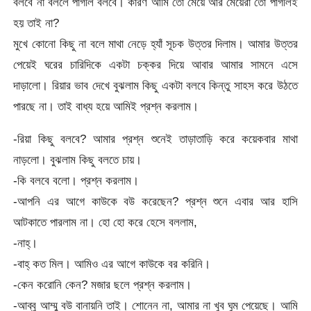
বলবে না বললে পাগলি বলবে। কারণ আমি তো মেয়ে আর মেয়েরা তো পাগলিই
হয় তাই না?
মুখে কোনো কিছু না বলে মাথা নেড়ে হ্যাঁ সূচক উত্তর দিলাম। আমার উত্তর
পেয়েই ঘরের চারিদিকে একটা চক্কর দিয়ে আবার আমার সামনে এসে
দাড়ালো। রিয়ার ভাব দেখে বুঝলাম কিছু একটা বলবে কিন্তু সাহস করে উঠতে
পারছে না। তাই বাধ্য হয়ে আমিই প্রশ্ন করলাম।
-রিয়া কিছু বলবে? আমার প্রশ্ন শুনেই তাড়াতাড়ি করে কয়েকবার মাথা
নাড়লো। বুঝলাম কিছু বলতে চায়।
-কি বলবে বলো। প্রশ্ন করলাম।
-আপনি এর আগে কাউকে বউ করেছেন? প্রশ্ন শুনে এবার আর হাসি
আটকাতে পারলাম না। হো হো করে হেসে বললাম,
-নাহ্।
-বাহ্ কত মিল। আমিও এর আগে কাউকে বর করিনি।
-কেন করোনি কেন? মজার ছলে প্রশ্ন করলাম।
-আব্বু আম্মু বউ বানায়নি তাই। শোনেন না, আমার না খুব ঘুম পেয়েছে। আমি