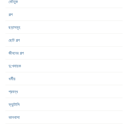
কৌতুক
গল্প
ছড়াসমূহ
ছোট গল্প
জীবনের গল্প
দু:খদায়ক
ধর্মীয়
প্রবন্ধ
ফ্যান্টাসি
ভালবাসা