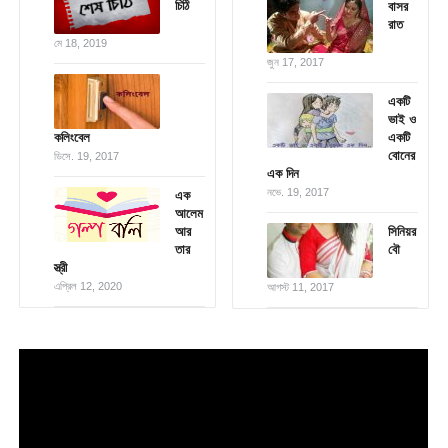
চিঠি
বাসর
রাত
মে 18, 2019
জুন 17, 2017
একটি
ভাই ও
কলিংবেল
একটি
বোনের
ডিসে. 19, 2017
এক দিন
নভে. 19, 2017
এক
আলেম
আর
সিনিয়র
তার
বৌ
স্ত্রী
এপ্রিল 12, 2020
আগস্ট 11, 2017