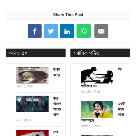
Share This Post
আরও গল্প
সর্বাধিক পঠিত
ভূপাল
বউ
রহস্য
অফিসের বস
অক্টো. 3, 2018
জানু. 23, 2018
বছর
খানেক
একটি
আগের
সত্য
ঘটনা
ঘটনা
অবলম্বনে
মে 3, 2018
আগস্ট 12, 2017
শেষ