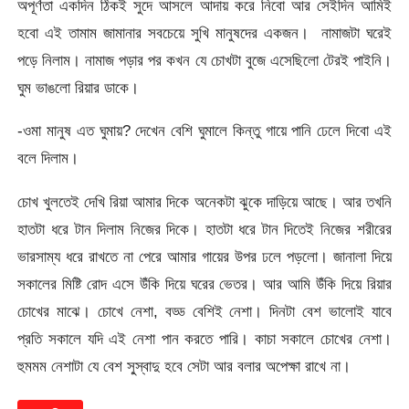
অপূর্ণতা একদিন ঠিকই সুদে আসলে আদায় করে নিবো আর সেইদিন আমিই
হবো এই তামাম জামানার সবচেয়ে সুখি মানুষদের একজন। নামাজটা ঘরেই
পড়ে নিলাম। নামাজ পড়ার পর কখন যে চোখটা বুজে এসেছিলো টেরই পাইনি।
ঘুম ভাঙলো রিয়ার ডাকে।
-ওমা মানুষ এত ঘুমায়? দেখেন বেশি ঘুমালে কিন্তু গায়ে পানি ঢেলে দিবো এই
বলে দিলাম।
চোখ খুলতেই দেখি রিয়া আমার দিকে অনেকটা ঝুকে দাড়িয়ে আছে। আর তখনি
হাতটা ধরে টান দিলাম নিজের দিকে। হাতটা ধরে টান দিতেই নিজের শরীরের
ভারসাম্য ধরে রাখতে না পেরে আমার গায়ের উপর ঢলে পড়লো। জানালা দিয়ে
সকালের মিষ্টি রোদ এসে উঁকি দিয়ে ঘরের ভেতর। আর আমি উঁকি দিয়ে রিয়ার
চোখের মাঝে। চোখে নেশা, বড্ড বেশিই নেশা। দিনটা বেশ ভালোই যাবে
প্রতি সকালে যদি এই নেশা পান করতে পারি। কাচা সকালে চোখের নেশা।
হুমমম নেশাটা যে বেশ সু্স্বাদু হবে সেটা আর বলার অপেক্ষা রাখে না।