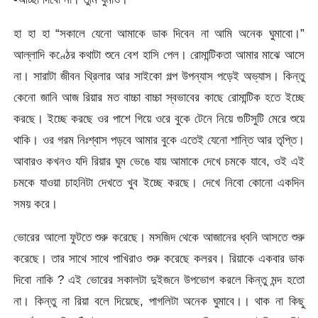
হা হা হা “সকালে যেনো আমাকে ডাক দিবেন না আমি অনেক ঘুমাবো।”
আল্লাদি কণ্ঠের কথাটা শুনে বেশ হাসি পেল। রোমান্টিকতা আমার মাঝে আসে
না। সারাটা জীবন থ্রিলার আর সাইকো গল্প উপন্যাস পড়েই অভ্যাস। কিন্তু
কেনো জানি আজ রিয়ার মত বাচ্চা বাচ্চা স্বভাবের কাছে রোমান্টিক হতে ইচ্ছে
করছে। ইচ্ছে করছে ওর পাশে গিয়ে ওরে বুকে টেনে নিয়ে গুটিসুটি মেরে শুয়ে
থাকি। ওর গরম নিঃশ্বাস পড়বে আমার বুকে এতেই যেনো শান্তি আর তৃপ্তি।
আবারও কখনও যদি রিয়ার ঘুম ভেঙে যায় আমাকে দেখে চমকে যাবে, ওই এই
চমকে যাওয়া চাহনিটা দেখতে খুব ইচ্ছে করছে। দেখে নিবো কোনো একদিন
সময় করে।
ভোরের আলো ফুটতে শুরু করেছে। মসজিদ থেকে আজানের ধ্বনি আসতে শুরু
করেছে। তার সাথে সাথে পাখিরাও শুরু করেছে কলরব। রিয়াকে একবার ডাক
দিবো নাকি ? এই ভোরের সকালটা দুইজনে উপভোগ করলে কিন্তু মন্দ হতো
না। কিন্তু না রিয়া বলে দিয়েছে, পাগলিটা অনেক ঘুমাবে।। থাক না কিছু