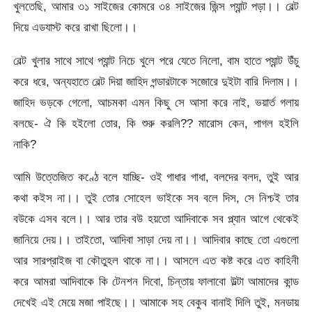
খুলতেছি, আমার ৩১ সাইজের কোমরে ৩৪ সাইজের জিন্স প্যান্ট পড়া।। বেল্ট
দিয়ে এডযাস্ট করে রাখা ছিলো।।
বেল্ট খুলার সাথে সাথে প্যান্ট নিচে খুলে পরে যেতে নিলো, বাম হাতে প্যান্ট উঁচু
করে ধরে, অন্যহাতে বেল্ট দিয়া জাহিদ গন্ডারটাকে সজোরে দুইটা বারি দিলাম।।
জাহিদ ভড়কে গেলো, আচমকা এমন কিছু সে আসা করে নাই, ভয়ার্ত গলায়
বলছে- ঐ কি হইলো তোর, কি শুরু করলি?? মারোস কেন, পাগল হইলি
নাকি?
আমি উত্তেজিত কণ্ঠে বলে যাচ্ছি- ওই গাধার গাধা, বলদের বলদ, তুই আর
কথা কইস না।। তুই তোর সোহেল ভাইকে সব বলে দিস, সে নিশ্চই তার
বউকে এসব বলে।। আর তার বউ হয়তো আদিবাকে সব প্ল্যান আগে থেকেই
জানিয়ে দেয়।। তাইতো, আদিবা সাড়া দেয় না।। আদিবার কাছে তো এগুলো
আর সারপ্রাইজ বা কৌতুহল থাকে না।। আসলে এত কষ্ট করে এত কাহিনী
করে আমরা আদিবাকে কি টেনশন দিবো, চিন্তায় ফালাবো উল্টা আমাদের কান্ড
দেখেই এই মেয়ে মজা পাইছে।। আমাকে সহ বেকুব বানাই দিলি তুই, মনডায়