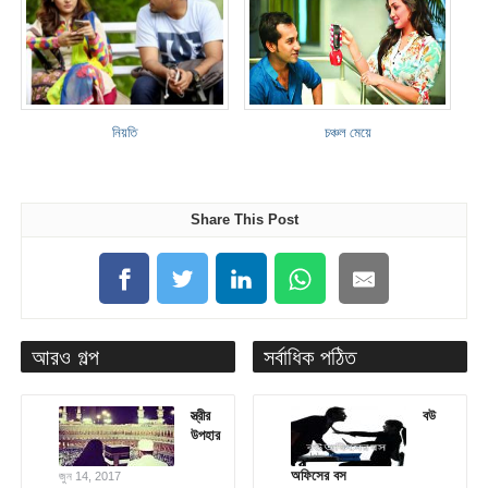
নিয়তি
চঞ্চল মেয়ে
Share This Post
আরও গল্প
সর্বাধিক পঠিত
স্ত্রীর
বউ
উপহার
অফিসের বস
জুন 14, 2017