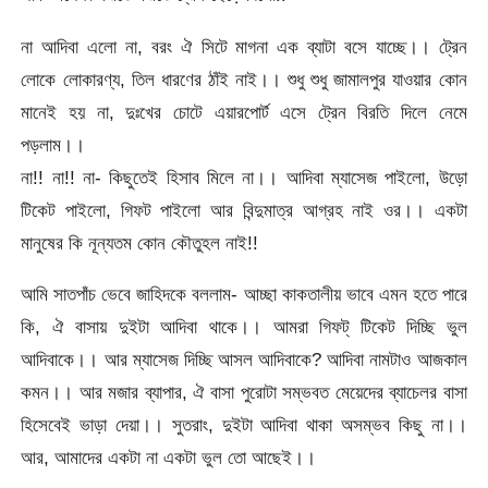
না আদিবা এলো না, বরং ঐ সিটে মাগনা এক ব্যাটা বসে যাচ্ছে।। ট্রেন
লোকে লোকারণ্য, তিল ধারণের ঠাঁই নাই।। শুধু শুধু জামালপুর যাওয়ার কোন
মানেই হয় না, দুঃখের চোটে এয়ারপোর্ট এসে ট্রেন বিরতি দিলে নেমে
পড়লাম।।
না!! না!! না- কিছুতেই হিসাব মিলে না।। আদিবা ম্যাসেজ পাইলো, উড়ো
টিকেট পাইলো, গিফট পাইলো আর বিন্দুমাত্র আগ্রহ নাই ওর।। একটা
মানুষের কি নূন্যতম কোন কৌতুহল নাই!!
আমি সাতপাঁচ ভেবে জাহিদকে বললাম- আচ্ছা কাকতালীয় ভাবে এমন হতে পারে
কি, ঐ বাসায় দুইটা আদিবা থাকে।। আমরা গিফট্‌ টিকেট দিচ্ছি ভুল
আদিবাকে।। আর ম্যাসেজ দিচ্ছি আসল আদিবাকে? আদিবা নামটাও আজকাল
কমন।। আর মজার ব্যাপার, ঐ বাসা পুরোটা সম্ভবত মেয়েদের ব্যাচেলর বাসা
হিসেবেই ভাড়া দেয়া।। সুতরাং, দুইটা আদিবা থাকা অসম্ভব কিছু না।।
আর, আমাদের একটা না একটা ভুল তো আছেই।।