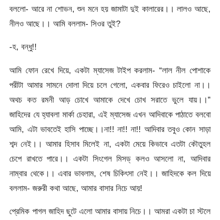
বললো- আরে না শোভন, শুন মনে হয় জামাটা দুই কালারের।। লালও আছে,
নীলও আছে।। আমি বললাম- সিওর তুই?
-হ, বন্ধু!!
আমি ফোন রেখে দিয়ে, একটা ম্যাসেজ টাইপ করলাম- “লাল নীল পোশাকে
পরীটা আমার সামনে দোলা দিয়ে চলে গেলো, একবার ফিরেও চাইলো না।।
অথচ কত রমনী আড় চোখে আমাকে দেখে চোখ সরাতে ভুলে যায়।।”
জাহিদের যে হ্যাবলা মার্কা চেহারা, এই ম্যাসেজ এখন আদিবাকে পাঠাতে বলবো
আমি, এটা ভাবতেই হাসি পাচ্ছে।।না!! না!! না!! আদিবার তবুও কোন সাড়া
শব্দ নেই।। আমার হিসাব মিলেই না, একটা মেয়ে কিভাবে এতটা কৌতুহল
চেপে রাখতে পারে।। একটা সিংগেল মিসড্‌ কলও আসলো না, আদিবার
নাম্বার থেকে।। এবার ভাবলাম, শেষ চিকিৎসা নেই।। জাহিদকে কল দিয়ে
বললাম- জরুরী কথা আছে, আমার বাসার নিচে আয়!
প্রেমিক পাগল জাহিদ ছুটে এলো আমার বাসায় নিচে।। আমরা একটা চা স্টলে