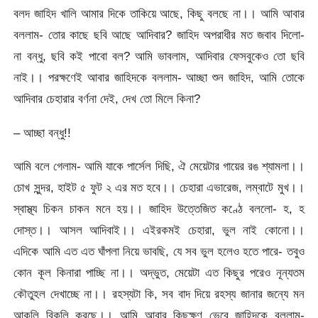
বলদ জাহিদ খালি আমার দিকে তাকিয়ে আছে, কিছু বলছে না।। আমি আবার
বললাম- তোর কাছে ছবি আছে আদিবার? জাহিদ অপরাধীর মত জবাব দিলো-
না বন্ধু, ছবি কই পাবো বল? আমি ভাবলাম, আদিবার ফেসবুকেও তো ছবি
নাই।। পরক্ষণেই আবার জাহিদকে বললাম- আচ্ছা শুন জাহিদ, আমি তোকে
আদিবার চেহারার বর্ণনা দেই, দেখ তো মিলে কিনা?
– আচ্ছা বন্ধু!!
আমি বলে গেলাম- আমি যাকে পার্সেল দিছি, ঐ মেয়েটার গায়ের রঙ শ্যামলা।।
চোখ সুন্দর, হাইট ৫ ফুট ২ এর মত হবে।। চেহারা এভারেজ, লম্বাটে মুখ।।
স্বাস্থ্য চিকন চাকন মনে হয়।। জাহিদ উত্তেজিত কণ্ঠে বললো- হ, হ
দোস্ত।। আসল আদিবাই।। এইরকমই চেহারা, ভুল নাই কোনো।।
এদিকে আমি এত এত ঘাঁপলা নিয়ে ভাবছি, যে সব ভুল হলেও হতে পারে- তবুও
কোন কূল কিনারা পাচ্ছি না।। অদ্ভুত, মেয়েটা এত কিছুর পরেও নূন্যতম
কৌতুহল দেখাচ্ছে না।। রহস্যটা কি, সব বাদ দিয়ে রহস্য জানার জন্যে মন
আকুলি বিকুলি করছে।। আমি আবার কিছুক্ষণ ভেবে জাহিদকে বললাম-