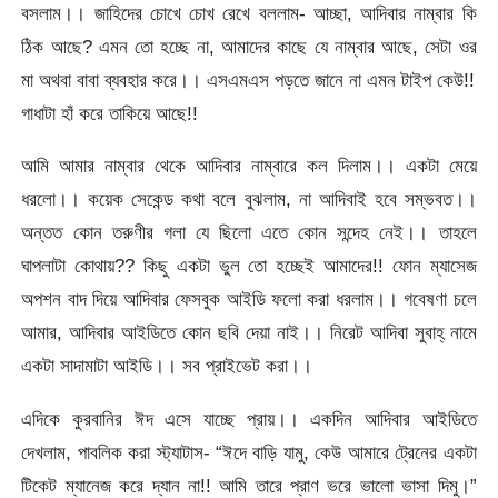
বসলাম।। জাহিদের চোখে চোখ রেখে বললাম- আচ্ছা, আদিবার নাম্বার কি
ঠিক আছে? এমন তো হচ্ছে না, আমাদের কাছে যে নাম্বার আছে, সেটা ওর
মা অথবা বাবা ব্যবহার করে।। এসএমএস পড়তে জানে না এমন টাইপ কেউ!!
গাধাটা হাঁ করে তাকিয়ে আছে!!
আমি আমার নাম্বার থেকে আদিবার নাম্বারে কল দিলাম।। একটা মেয়ে
ধরলো।। কয়েক সেকেন্ড কথা বলে বুঝলাম, না আদিবাই হবে সম্ভবত।।
অন্তত কোন তরুণীর গলা যে ছিলো এতে কোন সন্দেহ নেই।। তাহলে
ঘাপলাটা কোথায়?? কিছু একটা ভুল তো হচ্ছেই আমাদের!! ফোন ম্যাসেজ
অপশন বাদ দিয়ে আদিবার ফেসবুক আইডি ফলো করা ধরলাম।। গবেষণা চলে
আমার, আদিবার আইডিতে কোন ছবি দেয়া নাই।। নিরেট আদিবা সুবাহ্‌ নামে
একটা সাদামাটা আইডি।। সব প্রাইভেট করা।।
এদিকে কুরবানির ঈদ এসে যাচ্ছে প্রায়।। একদিন আদিবার আইডিতে
দেখলাম, পাবলিক করা স্ট্যাটাস- “ঈদে বাড়ি যামু, কেউ আমারে ট্রেনের একটা
টিকেট ম্যানেজ করে দ্যান না!! আমি তারে প্রাণ ভরে ভালো ভাসা দিমু।”