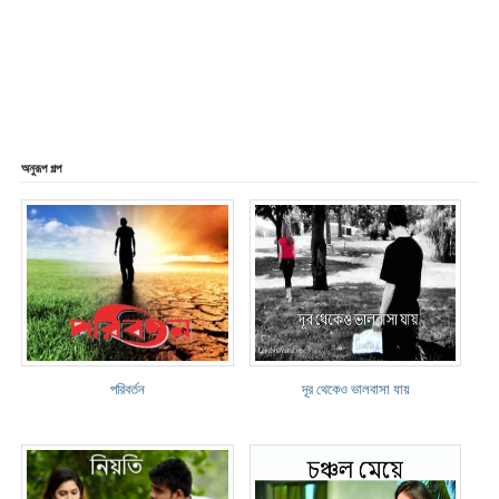
অনুরূপ গল্প
পরিবর্তন
দূর থেকেও ভালবাসা যায়