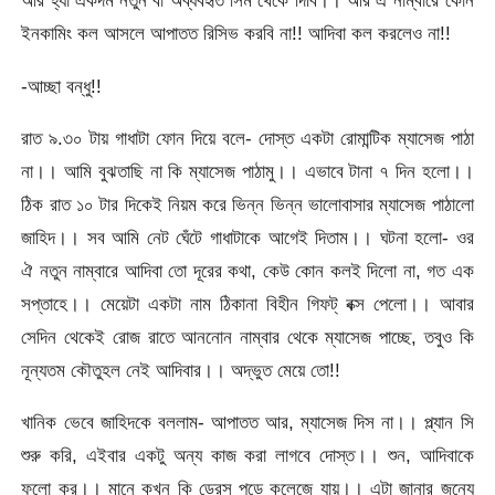
আর হ্যাঁ একদম নতুন বা অব্যবহৃত সিম থেকে দিবি।। আর ঐ নাম্বারে কোন
ইনকামিং কল আসলে আপাতত রিসিভ করবি না!! আদিবা কল করলেও না!!
-আচ্ছা বন্ধু!!
রাত ৯.৩০ টায় গাধাটা ফোন দিয়ে বলে- দোস্ত একটা রোমান্টিক ম্যাসেজ পাঠা
না।। আমি বুঝতাছি না কি ম্যাসেজ পাঠামু।। এভাবে টানা ৭ দিন হলো।।
ঠিক রাত ১০ টার দিকেই নিয়ম করে ভিন্ন ভিন্ন ভালোবাসার ম্যাসেজ পাঠালো
জাহিদ।। সব আমি নেট ঘেঁটে গাধাটাকে আগেই দিতাম।। ঘটনা হলো- ওর
ঐ নতুন নাম্বারে আদিবা তো দূরের কথা, কেউ কোন কলই দিলো না, গত এক
সপ্তাহে।। মেয়েটা একটা নাম ঠিকানা বিহীন গিফট্‌ বক্স পেলো।। আবার
সেদিন থেকেই রোজ রাতে আননোন নাম্বার থেকে ম্যাসেজ পাচ্ছে, তবুও কি
নূন্যতম কৌতুহল নেই আদিবার।। অদ্ভুত মেয়ে তো!!
খানিক ভেবে জাহিদকে বললাম- আপাতত আর, ম্যাসেজ দিস না।। প্ল্যান সি
শুরু করি, এইবার একটু অন্য কাজ করা লাগবে দোস্ত।। শুন, আদিবাকে
ফলো কর।। মানে কখন কি ড্রেস পড়ে কলেজে যায়।। এটা জানার জন্যে