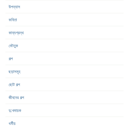
উপন্যাস
কবিতা
কাব্যগ্রন্থ
কৌতুক
গল্প
ছড়াসমূহ
ছোট গল্প
জীবনের গল্প
দু:খদায়ক
ধর্মীয়