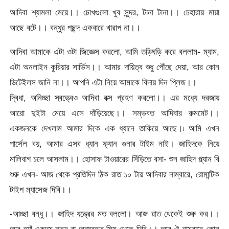
আদিবা শ্যামলা মেয়ে।। চোখগুলো খুব সুন্দর, টানা টানা।। চেহারায় মায়া
আছে বটে।। বন্ধুর পছন্দ একবারে খারাপ না।।
আদিবা আমাকে এটা ওটা জিজ্ঞেস করলো, আমি তড়িঘড়ি করে বললাম- ম্যাম,
এটা অনলাইন কুরিয়ার সার্ভিস।। আমার দায়িত্ব শুধু পৌঁছে দেয়া, আর কোন
ডিটেইলস জানি না।। আপনি এটা নিয়ে আমাকে বিদায় দিন প্লিজ।।
দ্বিধা, অনিচ্ছা স্বত্ত্বেও আদিবা বক্স গ্রহণ করলো।। এর মধ্যে দরজায়
আরো দুইটা মেয়ে এসে দাঁড়িয়েছে।। সম্ভবত আদিবার রুমমেট।।
একজনকে দেখলাম আমার দিকে এক ধ্যানে তাকিয়ে আছে।৷ আমি এখন
পার্সেল বয়, আমার এসব ধ্যান ফ্যান গুনার টাইম নাই। জাহিদকে নিয়ে
মালিবাগ চলে আসলাম।। হোসাফ টাওয়ারের সিঁড়িতে বসা- শুন জাহিদ প্ল্যান বি
শুরু এখন- আজ থেকে প্রতিদিন ঠিক রাত ১০ টায় আদিবার নাম্বারে, রোমান্টিক
টাইপ ম্যাসেজ দিবি।।
-আচ্ছা বন্ধু।। জাহিদ যন্ত্রের মত বললো। আজ রাত থেকেই শুরু কর।।