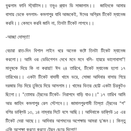
বুঝলাম ফানি স্ট্যাটাস।। তবুও প্ল্যান ডি সাজালাম।। জাহিদকে আমার
বাসায় ডেকে বললাম- কমলাপুর যাবি আজকেই, ঈদের অগ্রিম টিকেট ম্যানেজ
করবি।। কেমনে করবি জানি না, তিনটা টিকেট লাগবে।।
-আচ্ছা দোস্ত!!
বেচারা রাত-দিন বিশাল লাইন ধরে অনেক কষ্টে তিনটা টিকেট ম্যানেজ
করলো।। আমি ওর ডেডিগেশন দেখে মনে মনে বলি- হায়রে ভালোবাসা”!
মানুষকে দিয়ে কি না করায়!! ঈদ ২৪ তারিখে, টিকেট ম্যানেজ হলো ১৭
তারিখের।। একটা টিকেট বাদামী খামে ভরে, সোজা আদিবার বাসায় গিয়ে
দরজার নিচ দিয়ে ঢুকিয়ে দিয়ে আসলাম।। খামের ভিতর ছোট্ট একটা চিরকুটও
ছিলো।। ”তোমার ট্রেনের টিকেট- নিরাপদে বাড়ি যাও।।” ১৭ তারিখ আমি
আর জাহিদ কমলাপুর রেল স্টেশনে।। জামালপুরগামী তিস্তা ট্রেনের “গ”
বগির ডাব্লিউ ১৩, ১৪ নাম্বার সিটে বসে আছি।। আদিবাকে ডাব্লিউ ১৫ এর
টিকেট দেয়া আছে।। আদিবার আগমনের অপেক্ষায় আমরা দু’জন।। কিন্তু
একি অপেক্ষা করতে করতে ট্রেন ছেড়ে দিলো!!