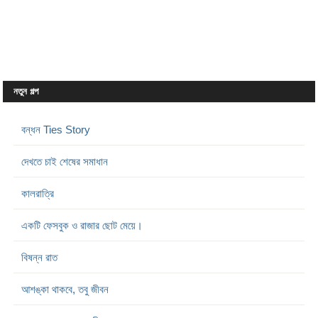
নতুন গল্প
বন্ধন Ties Story
দেখতে চাই শেষের সমাধান
কালরাত্রি
একটি ফেসবুক ও রাজার ছোট মেয়ে।
বিষন্ন রাত
আশঙ্কা থাকবে, তবু জীবন