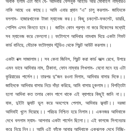
অবাক হলাম এটা শুনে যে- আদিবার ফেসবুক আইডি আর মোবাইল নাম্বারও
নাকি আছে ওর কাছে।। আমি এবার প্ল্যান “এ” চালু করলাম- জাহিদকে
বললাম- হাজারখানেক টাকা ম্যানেজ কর।। কিছু চকলেট-ফকলেট, ডায়রি,
শোপিস এসব কিনতে হবে।। জাহিদ কোন প্রশ্ন না করে বিকেলের মধ্যেই
সব ম্যানেজ করে ফেললো।। ফটোশপে আদিবার নামধাম দিয়ে একটা গিফট
কার্ড বানিয়ে, মৌচাক ফটোল্যাব স্টুডিও থেকে প্রিন্ট আউট করলাম।।
একটা বক্স সাজালাম।। সব কেনা জিনিস, প্রিন্ট করা কার্ড বক্সে রেখে, উপরে
এমন ভাবে আদিবার নাম, ঠিকানা, ফোন নাম্বার লিখলাম- যেনো মনে হয় এটা
কুরিয়ারের পার্সেল।। তারপর দু”জন রওনা দিলাম, আদিবার বাসার দিকে।।
জাহিদকে আদিবার বাসার নিচে দাঁড়া করিয়ে, আমি বাসায় ঢুকলাম।। বিপত্তিটা
হলো আদিবা কত তলার কোন পাশে থাকে এই ব্যাপারে কিছুই জানি না।।
যাক, দুইটা ফ্ল্যাট ভুল করে অবশেষে পেলাম, আদিবার ফ্ল্যাট।। দরজা
আদিবাই খুলে দিয়েছে।। পরিচয় নিশ্চিত হয়ে নিলাম।। একনজর আদিবাকে
দেখে বললাম ম্যাম- আপনার একটা পার্সেল ছিলো।। এই কাগজে সিগনেচার
করে নিয়ে নিন।। আমি এই ফাঁকে আবার আদিবাকে একঝলক দেখে নিচ্ছি-