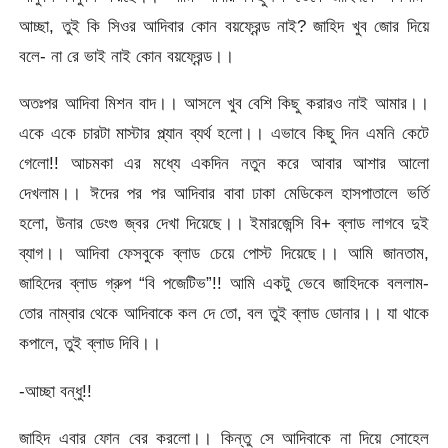
আচ্ছা, তুই কি সিওর আদিবার কোন বয়ফ্রেন্ড নাই? জাহিদ খুব জোর দিয়ে
বলে- না রে ভাই নাই কোন বয়ফ্রেন্ড।।
অতঃপর আদিবা মিশন বাদ।। আসলে খুব বেশি কিছু করারও নাই আমার।।
একে একে চারটা মাস্টার প্ল্যান ব্যর্থ হলো।। এভাবে কিছু দিন এমনি কেটে
গেলো!! আচমকা এর মধ্যে একদিন নতুন করে আবার আশার আলো
দেখলাম।। ঈদের পর পর আদিবার বাবা ঢাকা মেডিকেল হাসপাতালে ভর্তি
হলো, উনার ডেংগু জ্বর দেখা দিয়েছে।। ইমারজেন্সি বি+ ব্লাড লাগবে দুই
ব্যাগ।। আদিবা ফেসবুকে ব্লাড চেয়ে পোস্ট দিয়েছে।। আমি জানতাম,
জাহিদের ব্লাড গ্রুপ “বি পজেটিভ”!! আমি একটু ভেবে জাহিদকে বললাম-
তোর নাম্বার থেকে আদিবাকে কল দে তো, বল তুই ব্লাড ডোনার।। যা থাকে
কপালে, তুই ব্লাড দিবি।।
-আচ্ছা বন্ধু!!
জাহিদ এবার ফোন বের করলো।। কিন্তু সে আদিবাকে না দিয়ে সোহেল