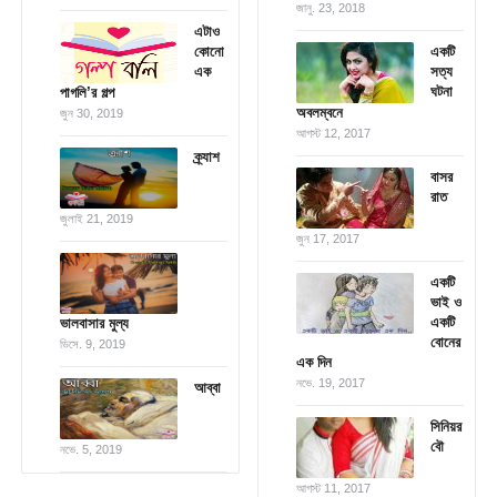
জানু. 23, 2018
এটাও
কোনো
একটি
এক
সত্য
ঘটনা
পাগলি’র গল্প
অবলম্বনে
জুন 30, 2019
আগস্ট 12, 2017
ক্র্যাশ
বাসর
রাত
জুলাই 21, 2019
জুন 17, 2017
একটি
ভাই ও
একটি
ভালবাসার মুল্য
বোনের
ডিসে. 9, 2019
এক দিন
নভে. 19, 2017
আব্বা
সিনিয়র
বৌ
নভে. 5, 2019
আগস্ট 11, 2017