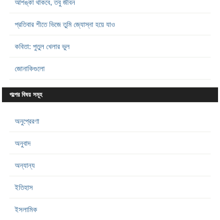
আশঙ্কা থাকবে, তবু জীবন
প্রতিবার শীতে ভিজে তুমি জ্যোস্না হয়ে যাও
কবিতা: পুতুল খেলার ভুল
জোনাকিগুলো
গল্পের বিষয় সমূহ
অনুপ্রেরণা
অনুবাদ
অন্যান্য
ইতিহাস
ইসলামিক