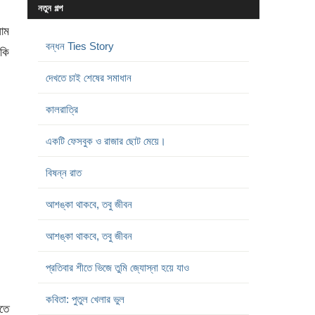
নতুন গল্প
াম
বন্ধন Ties Story
কি
দেখতে চাই শেষের সমাধান
কালরাত্রি
একটি ফেসবুক ও রাজার ছোট মেয়ে।
বিষন্ন রাত
আশঙ্কা থাকবে, তবু জীবন
আশঙ্কা থাকবে, তবু জীবন
প্রতিবার শীতে ভিজে তুমি জ্যোস্না হয়ে যাও
কবিতা: পুতুল খেলার ভুল
তে