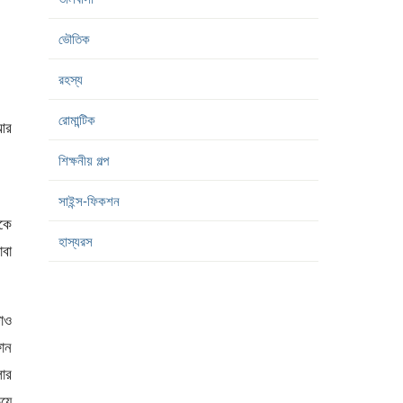
ভৌতিক
রহস্য
রোমান্টিক
,আর
শিক্ষনীয় গল্প
সাইন্স-ফিকশন
কে
হাস্যরস
াবা
টাও
োন
ার
িয়ে