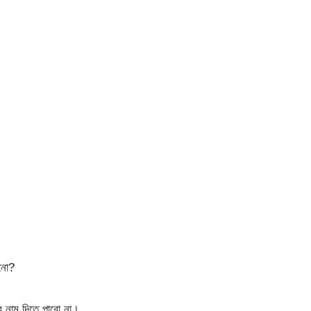
েনো?
র নাম দিতে পারো না।