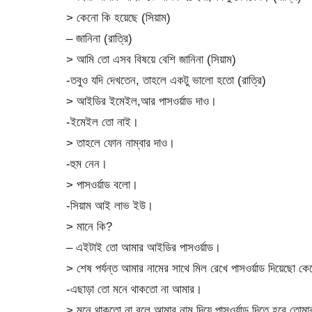
> কেনো কি হয়েছে (সিয়াম)
– জানিনা (রাত্রি)
> আমি তো এসব বিষয়ে বেশি জানিনা (সিয়াম)
-তবুও যদি দেখতেন, তাহলে একটু ভালো হতো (রাত্রি)
> আইডির ইমেইল,আর পাসওর্য়াড দাও।
-ইমেইল তো নাই।
> তাহলে ফোন নাম্বার দাও।
-হুম নেন।
> পাসওর্য়াড বলো।
-সিয়াম আই লাভ ইউ।
> মানে কি?
– এইটাই তো আমার আইডির পাসওর্য়াড।
> শেষ পর্যন্ত আমার নামের সাথে মিল রেখে পাসওর্য়াড দিয়েছো ক
-এছাড়া তো মনে থাকতো না আমার।
> মনে থাকতো না বলে আমার নাম দিয়ে পাসওর্য়াড দিতে হবে,তোমা