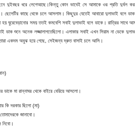
পেছনে দুইবছর ধরে লেগেআছে।কিন্তু কোন ভাবেই সে আমাকে ওর প্রতি দুর্বল ক
ছে । ছেলেটির কাছে থেকে চলে আসলাম। কিছুদুর যেতেই আবারো দুলাভাই বলে ডা
খা হয় ঘুরেবেড়ানোর সময় ততই কমবেশি সবাই দুলাভাই বলে ডাকে। রাত্রির সাথে আ
ভাই ডাক শুনে অনেক লজ্জালাগতেছিলো। এলাকার সবাই এখন সিয়াম না ডেকে দুলাভ
 তারা একদম অবুঝ হয়ে গেছে, সেইজন্য দ্রুত বাসাই চলে আসি।
বোন)
র ডাকে মা রান্নাঘর থেকে বাইরে বেরিয়ে আসলো।
র কি দরকার ছিলো (মা)
 তোমাদেরকে জানাবো।
লে নিবো।