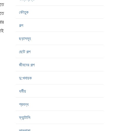
রতে
কৌতুক
কতে
মার
গল্প
াই
ছড়াসমূহ
ছোট গল্প
জীবনের গল্প
দু:খদায়ক
ধর্মীয়
প্রবন্ধ
ফ্যান্টাসি
ভালবাসা