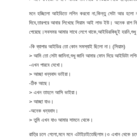
মনে হচ্ছিলো আইডিতে লগিন করবো না,কিন্তু সেটা আর হলো 
দিবে,তারপরে আবার লিখেছে সিয়াম আই লাভ ইউ। অনেক রাগ ন
পেয়েছে।সবসময় আমার সাথে লেগে থাকে,আইডিরকিছুই হয়নি,শুধু 
-কি ব্যাপার আইডির তো কোন সমস্যাই ছিলো না। (সিয়াম)
> আমি তো সেটা জানিনা,শুধু জানি আমার ফোন দিয়ে আইডিটা লগিন
-এখন পারবে দেখো।
> আচ্ছা ধন্যবাদ ভাইয়া।
-ঠিক আছে।
> এখন তাহলে আসি ভাইয়া।
> আচ্ছা যাও।
-অনেক ধন্যবাদ।
> তুমি এখন যাও আমার সামনে থেকে।
রাত্রি চলে গেলো,মনে মনে এটাইচাইতেছিলাম।ও এখান থেকে চল