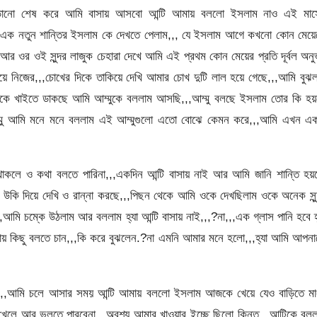
পড়ানো শেষ করে আমি বাসায় আসবো আন্টি আমায় বললো ইসলাম নাও এই মাস
এক নতুন শান্তির ইসলাম কে দেখতে পেলাম,,, যে ইসলাম আগে কখনো কোন মেয়ে
 আর ওর ওই সুন্দর লাজুক চেহারা দেখে আমি এই প্রথম কোন মেয়ের প্রতি দূর্বল অন
 নিজের,,,চোখের দিকে তাকিয়ে দেখি আমার চোখ দুটি লাল হয়ে গেছে,,,আমি বুঝল
মাকে খাইতে ডাকছে আমি আম্মুকে বললাম আসছি,,,আম্মু বলছে ইসলাম তোর কি হয়
ম্মু আমি মনে মনে বললাম এই আম্মুগুলো এতো বোঝে কেমন করে,,,আমি এখন এক
 থাকলে ও কথা বলতে পারিনা,,,একদিন আন্টি বাসায় নাই আর আমি জানি শান্তি হ
কা উকি দিয়ে দেখি ও রান্না করছে,,,পিছন থেকে আমি ওকে দেখছিলাম ওকে অনেক সুন
ি চম্কে উঠলাম আর বললাম হ্যা আন্টি বাসায় নাই,,,?না,,,এক গ্লাস পানি হবে হ
য় কিছু বলতে চান,,,কি করে বুঝলেন.?না এমনি আমার মনে হলো,,,হ্যা আমি আপন
,,আমি চলে আসার সময় আন্টি আমায় বললো ইসলাম আজকে খেয়ে যেও বাড়িতে মা
খেলে আর ভুলতে পারবেনা,,,অবশ্য আমার খাওয়ার ইচ্ছে ছিলো কিন্তু,,,আন্টিকে বল