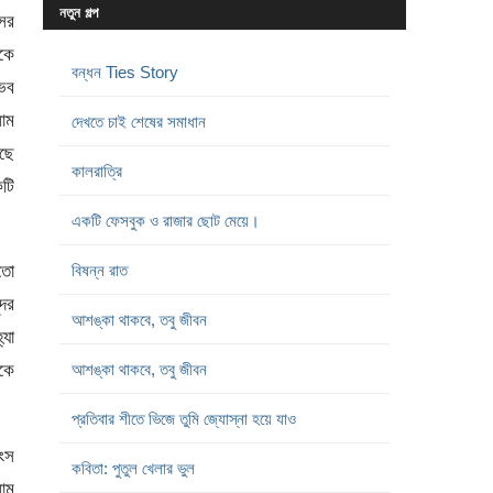
নতুন গল্প
ের
কে
বন্ধন Ties Story
ুভব
াম
দেখতে চাই শেষের সমাধান
ছে
কালরাত্রি
টি
একটি ফেসবুক ও রাজার ছোট মেয়ে।
য়তো
বিষন্ন রাত
্দর
আশঙ্কা থাকবে, তবু জীবন
্যা
াকে
আশঙ্কা থাকবে, তবু জীবন
প্রতিবার শীতে ভিজে তুমি জ্যোস্না হয়ে যাও
ংস
কবিতা: পুতুল খেলার ভুল
লাম