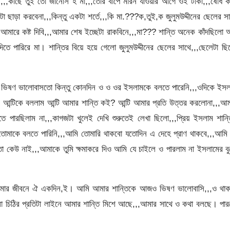
ীনের,,,কাছে তুই তো জানোস হ মা,,,তোর বাপে মারন যাওয়ার আগে ওই টাকা,,,ষোধ 
ছাড়া করবেনা,,,কিন্তু একটা শর্তে,,,কি মা.???ক,তুই,ক জুলুমউদ্দীনের ছেলের স
ে আমারে কষ্ট দিবি,,,আমার শেষ ইচ্ছেটা রাকবিনে,,,মা??? শান্তি অনেক কাঁদছিলো
 পারিরে মা। শান্তির বিয়ে হয়ে গেলো জুলুমউদ্দীনের ছেলের সাথে,,,ছেলেটা ছ
 ও ভিষণ ভালোবাসতো কিন্তু কোনদিন ও ও ওর ইসলামকে বলতে পারেনি,,,ওদিকে ইস
আন্টিকে বললাম আন্টি আমার শান্তি কই? আন্টি আমার প্রতি উত্তর করলোনা,,,আ
 পারছিলাম না,,,কাগজটা খুলেই দেখি শুরুতেই লেখা ছিলো,,,প্রিয় ইসলাম শান্
োমাকে বলতে পারিনি,,,আমি তোমারি থাকবো যতোদিন এ দেহে প্রাণ থাকবে,,,আমি 
তো কেউ নাই,,,আমাকে তুমি ক্ষমাকরে দিও আমি যে চাইলে ও পারলাম না ইসলামের ব
মার জীবনে ঐ একদিন,ই। আমি আমার শান্তিকে আজও ভিষণ ভালোবাসি,,,ও থাক
লো চিঠির প্রতিটা লাইনে আমার শান্তি মিশে আছে,,,আমার সাথে ও কথা বলছে। পা