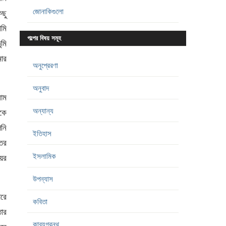
জোনাকিগুলো
ছু
মি
গল্পের বিষয় সমূহ
ুমি
মার
অনুপ্রেরণা
অনুবাদ
াম
অন্যান্য
কে
পনি
ইতিহাস
তির
ইসলামিক
য়ের
উপন্যাস
ারে
কবিতা
তোর
কাব্যগ্রন্থ