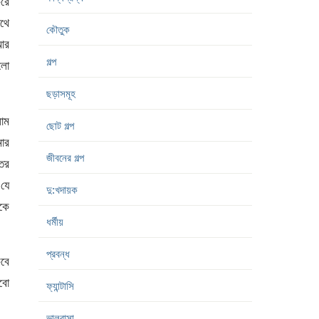
করে
াথে
কৌতুক
 আর
গল্প
িলো
ছড়াসমূহ
লাম
ছোট গল্প
মার
জীবনের গল্প
তির
যে
দু:খদায়ক
ুকে
ধর্মীয়
প্রবন্ধ
বে
রবো
ফ্যান্টাসি
ভালবাসা