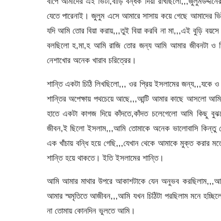
বাপে আমাদের এই ভিটা,বাড়ি বন্ধক দিয়া রাখছিলো,,,জুলুমউদ্দ
যেতে পারেনাই। জুলুম এসে আমারে সাসায় কয়ে গেছে আমাদের ভিটা 
যদি আমি তোর বিয়া করায়,,,তুই বিয়া করবি না মা,,,এই বুড়ি বয়স
বলছিলো হ,মা,হ আমি রাজি তোর জন্য আমি আমার জীবনটা ও দিতে
নেশাখোর অনেক খারাব চরিত্রের।
শান্তি একটা চিঠি লিখছিলো,,, ওর প্রিয় ইসলামের জন্য,,,যকে
শান্তির অপেক্ষায় পথচেয়ে আছে,,,আন্টি আমার কাছে আসলো আমি 
হাতে একটা কাগজ দিয়ে কাঁদতে,কাঁদত চলেগেলো আমি কিছু বুঝতে
জীবন,ই ছিলো ইসলাম,,,আমি তোমাকে অনেক ভালোবাসি কিন্তু ত
এক খাঁচায় বন্ধি হয়ে গেছি,,,যেখান থেকে আমাকে মুক্ত করার ম
শান্তি হয়ে থাকতে। ইতি ইসলামের শান্তি।
আমি আমার মাথার উপরে আকাশটাকে যেন অনুভব করছিলাম,,,আ
আমার স্মমৃতিতে আজীবন,,,আমি যখন চিঠিটা পরছিলাম মনে হচ্ছি
না তোমায় কোনদিন ভুলতে আমি।