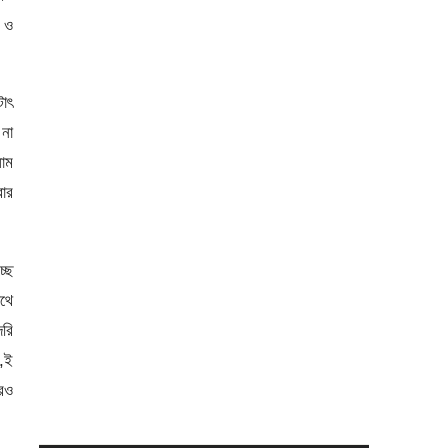
 ও
টাৎ
না
লাম
ার
্ছে
থে
দরি
ে,ই
আরও