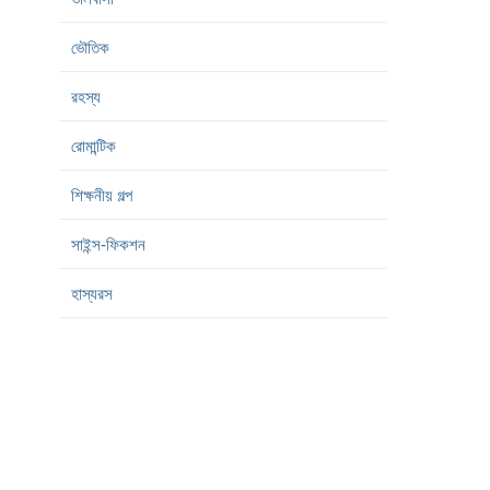
ভৌতিক
রহস্য
রোমান্টিক
শিক্ষনীয় গল্প
সাইন্স-ফিকশন
হাস্যরস