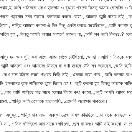
রাই,ই আমি শান্তিকে দেখে হাসতাম ও বুঝতে পারতো কিন্তু আমায় কোনদিন ও কি
পনকে পড়ানোর সময় বাজারে কেনাকাটা করতে যেতো,,,আজকে আন্টি বাসায় নাই,,,আ
ছিলো,,,শান্তি আমাকে বললো ঐ দিন কিছু একটা বলতে চেয়েছিলেন,,,আমি বললাম ত
ত্যি হ্যা,,,কিন্তু আপনি আমার সম্পর্কে জানেন না,,,আমি সব জানি কিকরে.? তো
,,আলুর দম আর লুচি করা আছে আপন খেতে চাইছিলো,,,আচ্ছা। আমি শান্তিকে বলল
, আন্টি আসলো এবং আমাদের ভিতরে যা কথা হয়েছে উনি সব শুনেছেন,,,আমি আন্টি
ই দেখে বলে উঠলো লজ্জা পাওয়ার কিছি নাই,,,এমনটা হতে পারে,,,আমি বললাম আ
ি ইসলামের বুকে শান্তিকে তুলে দিবেন তো!!! আন্টি বললো হ্যা কিন্তু আজকে শান্
ন,,,আর আমি শান্তির মার সাথে তোমার বিষয়ে কথা বলবো,,,আন্টি আপনি আমার মা
ি আমরা,,,শান্তি আমি তোমাকে ভালোবাসি,,,তোমারি অপেক্ষায় থাকবোে।
ভিষণ অসুস্থ,,,শান্তি মার এমন অবস্থা দেখে ভিষণ কাঁদছিলো,,,মা ওকে বলছিলো ম
ি মা,,,শান্তি কাঁদছিলো আর মাকে বলছিলো,,,তুমি যা বলবে আমি তাই করবো মা 