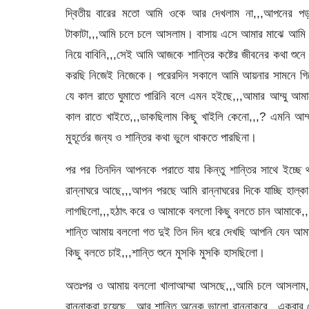
দ্বিতীয় বারের মতো আমি ওকে আর দেখলাম না,,,আপনের 
টাকাটা,,,আমি চলে চলে আসলাম। বাসায় এসে আমার মাঝে আমি 
নিয়ে বাবিনি,,,সেই আমি আজকে শান্তির কষ্টের জীবনের কথা শুনে
করছি নিজেই নিজেকে। পরেরদিন সকালে আমি আয়নার সামনে গিয়ে
যে কাল রাতে ঘুমাতে পারিনি বলে এমন হইছে,,,আমার আম্মু আ
কাল রাতে খাইতে,,,ডাকছিলাম কিছু খাইলি কেনো,,,? এমনি আ
মুহূর্তের জন্য ও শান্তির কথা ভুলে থাকতে পারছিনা।
পর পর তিনদিন আপনকে পরাতে যায় কিন্তু শান্তির সাথে ইচ্ছে
রান্নাঘরে আছে,,,আপন পরছে আমি রান্নাঘরের দিকে যাচ্ছি হাল্
লাগছিলো,,,হঠাৎ করে ও আমাকে বললো কিছু বলতে চান আমাকে,,,আম
শান্তি আমায় বললো গত দুই তিন দিন ধরে দেখছি আপনি যেন আমা
কিছু বলতে চাই,,,শান্তি শুনে মুসকি মুসকি হাসছিলো।
অতঃপর ও আমায় বললো খালাআম্মা আসছে,,,আমি চলে আসলাম,
রান্নাকরা হয়েছে,,,আর শান্তি অনেক ভালো রান্নাকরে,,,একবার 