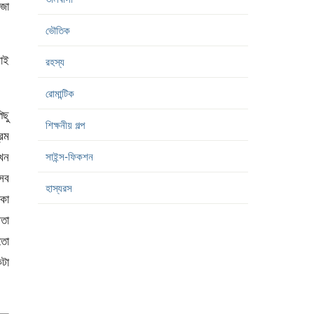
িজা
ভৌতিক
নাই
রহস্য
রোমান্টিক
িছু
শিক্ষনীয় গল্প
রেম
তখন
সাইন্স-ফিকশন
এসব
হাস্যরস
াকা
বতা
 তো
কটা