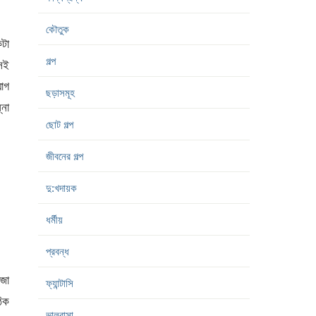
কৌতুক
টা
গল্প
েই
যোগ
ছড়াসমূহ
্না
ছোট গল্প
জীবনের গল্প
দু:খদায়ক
ধর্মীয়
প্রবন্ধ
িজা
ফ্যান্টাসি
িক
ভালবাসা