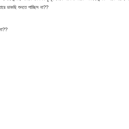
োরে ডাকছি শুনতে পাচ্ছিস না??
নো??