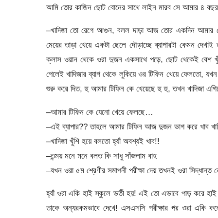
আমি তোর কাজিন ছোট বোনের সাথে লাইন মারব সে আমার ৪ বছররে
–খাদিজা তো রেগে আগুন, বলল দাড়া আজ তোর একদিন আমার যে 
মেয়ের তাড়া খেয়ে একটা ছেলে দৌড়াচ্ছে ব্যাপারটা কেমন দে
ক্লাস ওয়ান থেকে ওরা দুজন একসাথে পড়ে, ছোট থেকেই বেশ খুঁন
পেলেই খাদিজার ব্যাগ থেকে লুকিয়ে ওর টিফিন খেয়ে ফেলতো, যখন 
শুরু করে দিত, হু আমার টিফিন কে খেয়েছে হু হু, তখন খাদিজা এ
–আমার টিফিন কে যেনো খেয়ে ফেলছে…
–এই ব্যাপার?? তাহলে আমার টিফিন আজ দুজন ভাগ করে খাব খা
–খাদিজা খুঁশি হয়ে বলতো হ্যাঁ অবশ্যই খাব!!
–তন্ময় মনে মনে বলত কি সাধু সাঁজলাম বাহ
–যখন ওরা ৫ম শ্রেণীর সমাপনী পরীক্ষা দেয় তখনই ওরা সিদ্ধান্ত ন
হ্যাঁ ওরা একি হাই স্কুলে ভর্তী হয়! এই তো এভাবে পাড় করে হাই স্
তাকে অন্যরকমভাবে দেখে! এসএসসি পরীক্ষার পর ওরা একি কলে