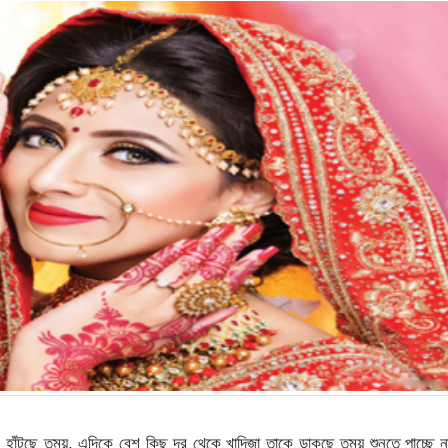
টছে তন্ময়, এদিকে বেশ কিছু দূর থেকে খাদিজা তাকে ডাকছে তন্ময় শুনতে পাচ্ছে ন