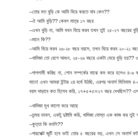
–তোর মত বুড়ি কে আমি বিয়ে করতে যাব কেন??
–ঐ আমি বুড়ি?? কেবল মাত্র ১৭ বছর
–এখন বুড়ি না, আমি যখন বিয়ে করব তখন তুই ২৫-২৭ বছরের বুড়ি
–মানে কি??
–আমি বিয়ে করব ২৬-২৮ বছর বয়সে, তখন বিয়ে করব ২০-২১ বছর
–খাদিজা তো রেগে আগুন, ২৫-২৬ বছরে একটা মেয়ে বুড়ি হয়?? ও
–পাগলামী করিছ না, শোন সম্পর্কের মাঝে কম করে হলেও ৪-৬ বছ
মানে! এখন আমরা ইন্টার ২য় বর্ষে উঠছি, এরপর অনার্স মিনিমা
বয়স দাড়াবে কত হিসেব করি, ১৭+৫+৫=২৭ বছর দেখছিস?? এসব আ
–খাদিজা মুখ কালো করে আছে
–তন্ময় ভাবল, একটু দুষ্টামি করি, খাদিজা দোস্ত এক কাজ কর তুই
–কুত্তা কি বললি??
–পারফেক্ট জুটি হবে ভাই তোর ৫ বছরের বড়, এখন সে অনার্স ফ