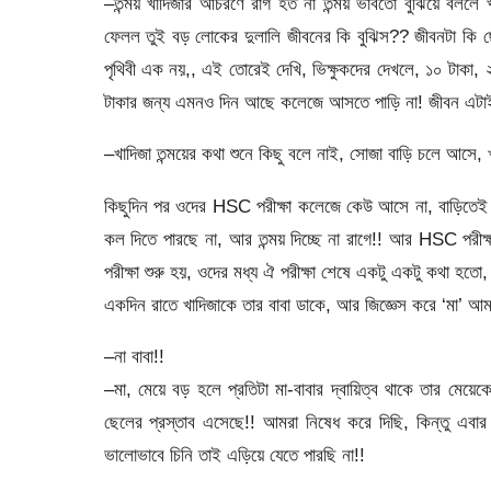
–তন্ময় খাদিজার আচরণে রাগ হত না তন্ময় ভাবতো বুঝিয়ে বললে খ
ফেলল তুই বড় লোকের দুলালি জীবনের কি বুঝিস?? জীবনটা কি ছ
পৃথিবী এক নয়,, এই তোরেই দেখি, ভিক্ষুকদের দেখলে, ১০ টাকা,
টাকার জন্য এমনও দিন আছে কলেজে আসতে পাড়ি না! জীবন এটাই
–খাদিজা তন্ময়ের কথা শুনে কিছু বলে নাই, সোজা বাড়ি চলে আসে, 
কিছুদিন পর ওদের HSC পরীক্ষা কলেজে কেউ আসে না, বাড়িতেই প
কল দিতে পারছে না, আর তন্ময় দিচ্ছে না রাগে!! আর HSC পরীক
পরীক্ষা শুরু হয়, ওদের মধ্য ঐ পরীক্ষা শেষে একটু একটু কথা হতো
একদিন রাতে খাদিজাকে তার বাবা ডাকে, আর জিজ্ঞেস করে ‘মা’ 
–না বাবা!!
–মা, মেয়ে বড় হলে প্রতিটা মা-বাবার দ্বায়িত্ব থাকে তার মে
ছেলের প্রস্তাব এসেছে!! আমরা নিষেধ করে দিছি, কিন্তু এবার
ভালোভাবে চিনি তাই এড়িয়ে যেতে পারছি না!!