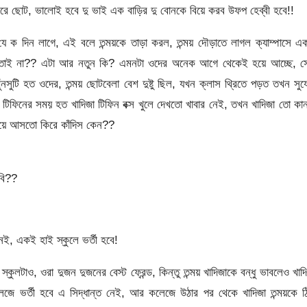
 ছোট, ভালোই হবে দু ভাই এক বাড়ির দু বোনকে বিয়ে করব উফপ হেব্বী হবে!!
ক দিন লাগে, এই বলে তন্ময়কে তাড়া করল, তন্ময় দৌড়াতে লাগল ক্যাম্পাসে এক
খাই তাই না?? এটা আর নতুন কি? এমনটা ওদের অনেক আগে থেকেই হয়ে আচ্ছে, স
সুটি হত ওদের, তন্ময় ছোটবেলা বেশ দুষ্টু ছিল, যখন ক্লাস থ্রিতে পড়ত তখন সু
টিফিনের সময় হত খাদিজা টিফিন বক্স খুলে দেখতো খাবার নেই, তখন খাদিজা তো কান
গিয়ে আসতো কিরে কাঁদিস কেন??
বি??
েই, একই হাই স্কুলে ভর্তী হবে!
কুলটাও, ওরা দুজন দুজনের বেস্ট ফ্রেন্ড, কিন্তু তন্ময় খাদিজাকে বন্ধু ভাবলেও খাদ
জে ভর্তী হবে এ সিদ্ধান্ত নেই, আর কলেজে উঠার পর থেকে খাদিজা তন্ময়কে ঠ