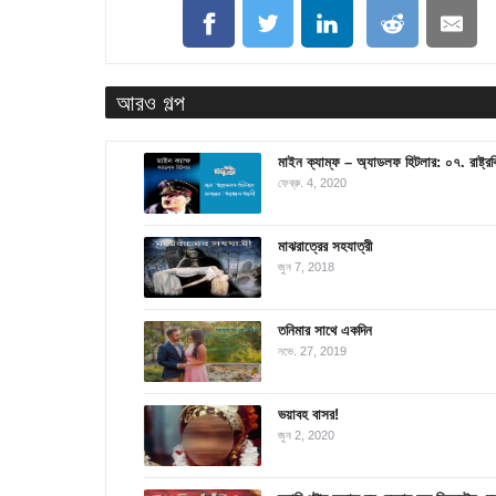
আরও গল্প
মাইন ক্যাম্ফ – অ্যাডলফ হিটলার: ০৭. রাষ্ট্রব
ফেব্রু. 4, 2020
মাঝরাত্রের সহযাত্রী
জুন 7, 2018
তনিমার সাথে একদিন
নভে. 27, 2019
ভয়াবহ বাসর!
জুন 2, 2020