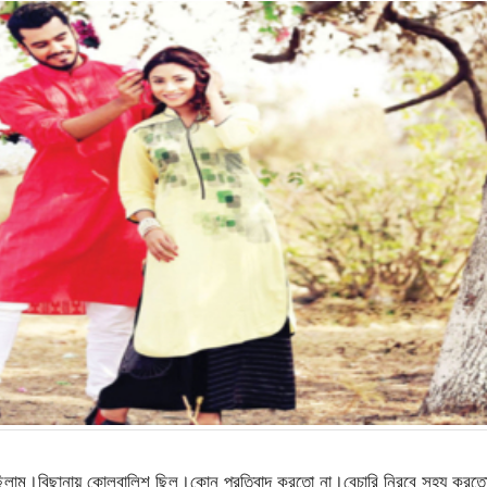
 ছিলাম।বিছানায় কোলবালিশ ছিল।কোন প্রতিবাদ করতো না।বেচারি নিরবে সহ্য কর