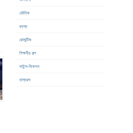
ভৌতিক
রহস্য
রোমান্টিক
শিক্ষনীয় গল্প
সাইন্স-ফিকশন
হাস্যরস