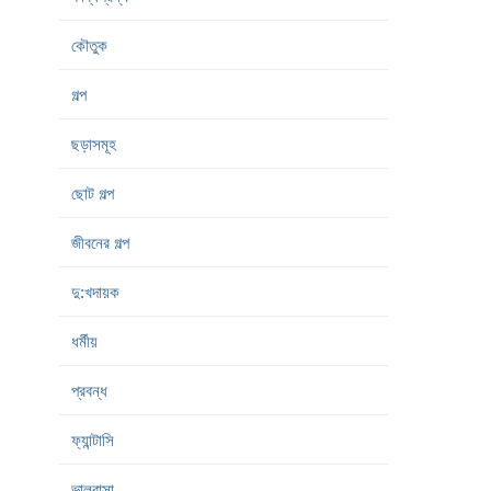
কৌতুক
গল্প
ছড়াসমূহ
ছোট গল্প
জীবনের গল্প
দু:খদায়ক
ধর্মীয়
প্রবন্ধ
ফ্যান্টাসি
ভালবাসা