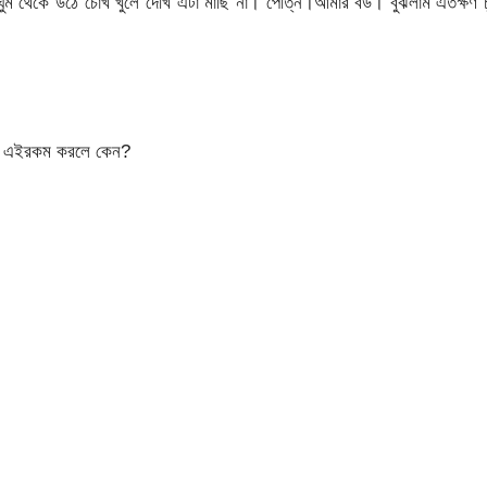
 ঘুম থেকে উঠে চোখ খুলে দেখি এটা মাছি না। পেত্নি।আমার বউ। বুঝলাম এতক্ষণ 
আজ এইরকম করলে কেন?