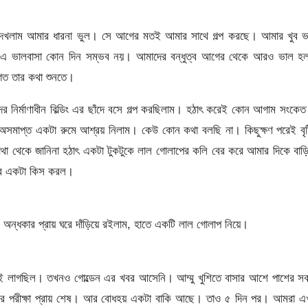
দেখলাম আমার ধারনা ভুল। সে আগের মতই আমার সাথে গল্প করছে। আমার খুব ভ
যে এ ভালবাসা কোন দিন সম্ভব নয়। আমাদের বন্ধুত্ব আগের থেকে আরও ভাল হ
গত তার কথা শুনতে।
ের নির্মাণাধীন বিল্ডিং এর ছাঁদে বসে গল্প করছিলাম। হঠাৎ করেই কোন আগাম সংকেত
ে অসমাপ্ত একটা রুমে আশ্রয় নিলাম। কেউ কোন কথা বলছি না। কিছুক্ষণ পরেই বৃষ্
া থেকে জানিনা হঠাৎ একটা টুকটুকে লাল গোলাপের কলি বের করে আমার দিকে বাড়
রে একটা কিস করল।
ন্ধকার প্রায় ঘরে দাঁড়িয়ে রইলাম, হাতে একটি লাল গোলাপ নিয়ে।
 লাগছিল। তখনও গোল্ডেন এর খবর আসেনি। আম্মু খুশিতে বাসার আশে পাশের সব
ম। ওর পরীক্ষা প্রায় শেষ। আর বোধহয় একটা বাকি আছে। তাও ৫ দিন পর। আমরা 