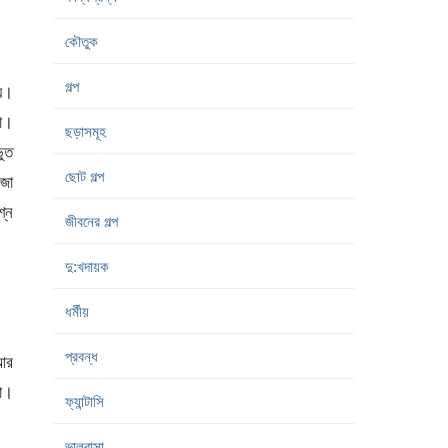
কৌতুক
গল্প
েয়।
া।
ছড়াসমূহ
ুত
ছোট গল্প
মজা
শ্ন
জীবনের গল্প
দু:খদায়ক
ধর্মীয়
প্রবন্ধ
আর
া।
ফ্যান্টাসি
ভালবাসা