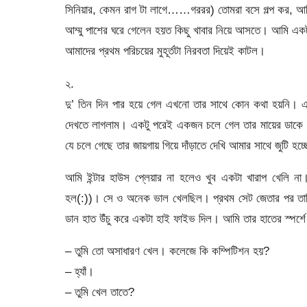
সিনিয়ার, কেমন রাগ টা লাগে……গররর) তোমরা বসে গল্প কর, 
আম্মু পাশের ঘরে গেলেন হয়ত কিছু খাবার নিয়ে আসতে। আমি এক
আমাদের প্রথম পরিচয়ের মুহূর্তটা নিরবতা দিয়েই কাটল।
২.
দু’ তিন দিন পার হয়ে গেল এখনো তার সাথে কোন কথা হয়নি। 
দেখতে লাগলাম। একটু পরেই একজন চলে গেল তার মায়ের ডাকে।
যে চলে গেছে তার জায়গায় গিয়ে দাঁড়াতে দেখি আমার সাথে জুটি হ
আমি ইন্টার হাউস প্লেয়ার না হলেও খুব একটা খারাপ খেলি না
হল(:))। সে ও অনেক ভাল খেলছিল। প্রথম সেট জেতার পর তানি
ডান হাত উঁচু করে একটা হাই ফাইভ দিল। আমি তার হাতের স্পর্শে
– তুমি তো অসাধারণ খেল। কলেজে কি কম্পিটিশন হয়?
– হ্যাঁ।
– তুমি খেল তাতে?