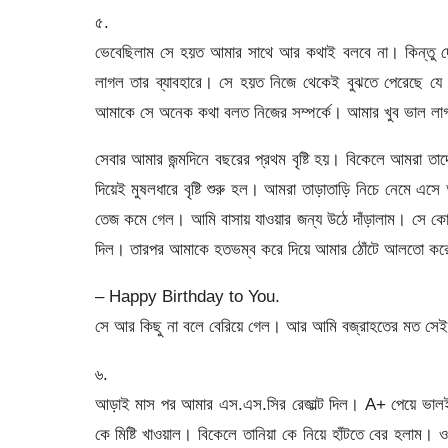
৫.
ভেবেছিলাম সে হয়ত আমার সাথে আর কথাই বলবে না। কিন্তু 
লাগল তার ব্যাবহারে। সে হয়ত নিজে থেকেই বুঝতে পেরেছে 
আমাকে সে অনেক কথা বলত নিজের সম্পর্কে। আমার খুব ভাল লা
সেবার আমার জন্মদিনে বছরের প্রথম বৃষ্টি হয়। বিকেলে আমরা তাদ
দিয়েই মুষলধারে বৃষ্টি শুরু হল। আমরা তাড়াতাড়ি নিচে নেমে এস
তেজ কমে গেল। আমি বাসায় যাওয়ার জন্য উঠে দাঁড়ালাম। সে কোথ
দিল। তারপর আমাকে হতভম্ব করে দিয়ে আমার ঠোঁটে আলতো ক
– Happy Birthday to You.
সে আর কিছু না বলে বেরিয়ে গেল। আর আমি বজ্রাহতের মত সেই অ
৬.
আড়াই মাস পর আমার এস.এস.সির রেজাল্ট দিল। A+ পেয়ে ভালই
কে মিষ্টি খাওয়াল। বিকেলে তানিয়া কে নিয়ে হাঁটতে বের হলা