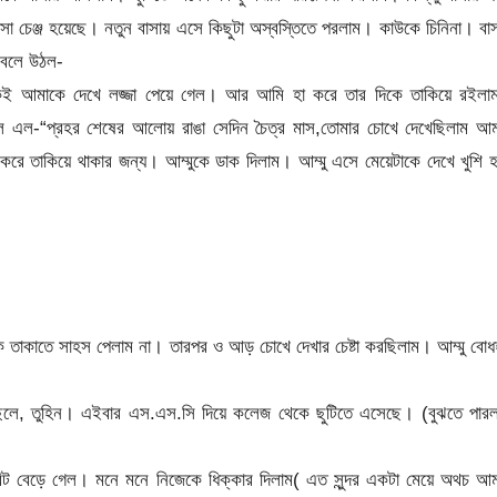
 চেঞ্জ হয়েছে। নতুন বাসায় এসে কিছুটা অস্বস্তিতে পরলাম। কাউকে চিনিনা। বা
 বলে উঠল-
আমাকে দেখে লজ্জা পেয়ে গেল। আর আমি হা করে তার দিকে তাকিয়ে রইলা
 চলে এল-“প্রহর শেষের আলোয় রাঙা সেদিন চৈত্র মাস,তোমার চোখে দেখেছিলাম আ
 করে তাকিয়ে থাকার জন্য। আম্মুকে ডাক দিলাম। আম্মু এসে মেয়েটাকে দেখে খুশি 
কে তাকাতে সাহস পেলাম না। তারপর ও আড় চোখে দেখার চেষ্টা করছিলাম। আম্মু বো
ে, তুহিন। এইবার এস.এস.সি দিয়ে কলেজ থেকে ছুটিতে এসেছে। (বুঝতে পারল
ট বিট বেড়ে গেল। মনে মনে নিজেকে ধিক্কার দিলাম( এত সুন্দর একটা মেয়ে অথচ আ