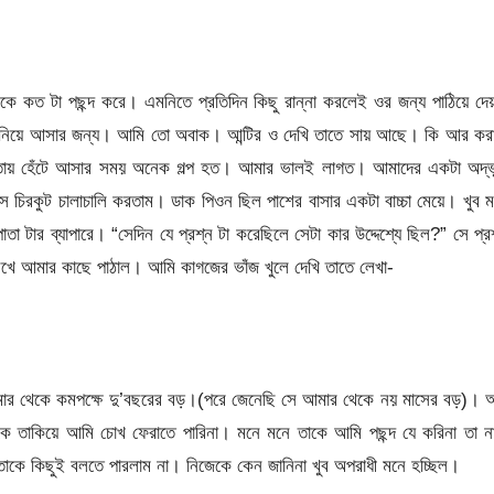
ওকে কত টা পছন্দ করে। এমনিতে প্রতিদিন কিছু রান্না করলেই ওর জন্য পাঠিয়ে দ
ে নিয়ে আসার জন্য। আমি তো অবাক। আন্টির ও দেখি তাতে সায় আছে। কি আর কর
াস্তায় হেঁটে আসার সময় অনেক গল্প হত। আমার ভালই লাগত। আমাদের একটা অদ্ভ
সে চিরকুট চালাচালি করতাম। ডাক পিওন ছিল পাশের বাসার একটা বাচ্চা মেয়ে। খুব 
 টার ব্যাপারে। “সেদিন যে প্রশ্ন টা করেছিলে সেটা কার উদ্দেশ্যে ছিল?” সে প্র
িখে আমার কাছে পাঠাল। আমি কাগজের ভাঁজ খুলে দেখি তাতে লেখা-
মার থেকে কমপক্ষে দু’বছরের বড়।(পরে জেনেছি সে আমার থেকে নয় মাসের বড়)। 
 তাকিয়ে আমি চোখ ফেরাতে পারিনা। মনে মনে তাকে আমি পছন্দ যে করিনা তা ন
াকে কিছুই বলতে পারলাম না। নিজেকে কেন জানিনা খুব অপরাধী মনে হচ্ছিল।