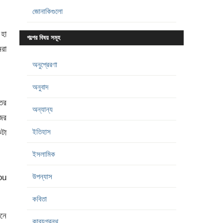
জোনাকিগুলো
 হা
গল্পের বিষয় সমূহ
রা
অনুপ্রেরণা
অনুবাদ
তর
অন্যান্য
ের
ইতিহাস
টা
ইসলামিক
উপন্যাস
ou
কবিতা
নে
কাব্যগ্রন্থ