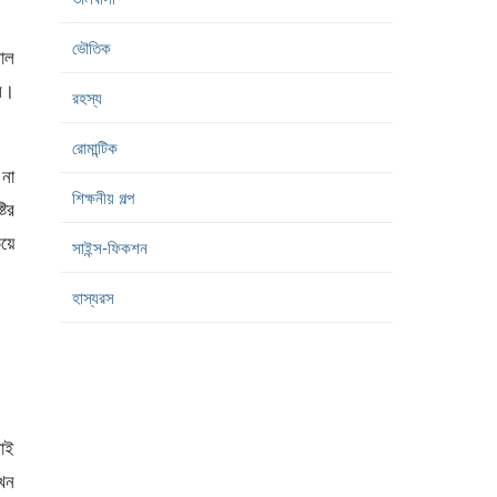
ভৌতিক
াল
ল।
রহস্য
রোমান্টিক
 না
শিক্ষনীয় গল্প
টির
িয়ে
সাইন্স-ফিকশন
হাস্যরস
াই
এখন