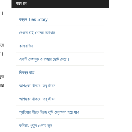
নতুন গল্প
ইল।
বন্ধন Ties Story
দেখতে চাই শেষের সমাধান
য়ে
কালরাত্রি
ম।
একটি ফেসবুক ও রাজার ছোট মেয়ে।
বিষন্ন রাত
ভূত
ার
আশঙ্কা থাকবে, তবু জীবন
আশঙ্কা থাকবে, তবু জীবন
প্রতিবার শীতে ভিজে তুমি জ্যোস্না হয়ে যাও
কবিতা: পুতুল খেলার ভুল