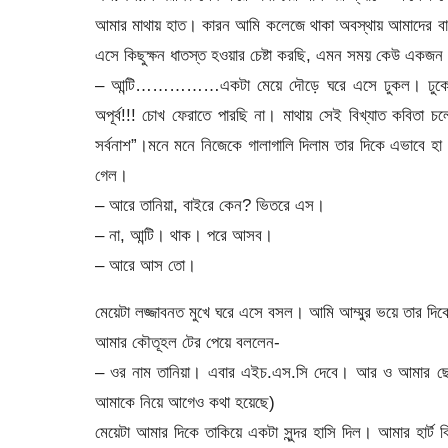
আমার মাথায় হাত। কারন আমি কলেজে থাকা অবস্থায় আমাদের বাসা
এসে কিছুক্ষন ধাতস্ত হওয়ার চেষ্টা করছি, এমন সময় কেউ একজন
– আন্টি……………একটা মেয়ে দৌড়ে ঘরে এসে ঢুকল। ঢুকেই 
অপূর্ব!!! চোখ ফেরাতে পারছি না। মাথায় সেই বিখ্যাত কবিতা
সর্বনাশ”।মনে মনে নিজেকে গালাগালি দিলাম তার দিকে এভাবে হা
গেল।
– আরে তানিয়া, বাইরে কেন? ভিতরে এস।
– না, আন্টি। থাক। পরে আসব।
– আরে আস তো।
মেয়েটা লজ্জাবনত মুখে ঘরে এসে বসল। আমি আম্মুর ভয়ে তার দি
আমার কৌতূহল টের পেয়ে বললেন-
– ওর নাম তানিয়া। এবার এইচ.এস.সি দেবে। আর ও আমার ছেল
আমাকে নিয়ে আগেও কথা হয়েছে)
মেয়েটা আমার দিকে তাকিয়ে একটা সুন্দর হাসি দিল। আমার হার্