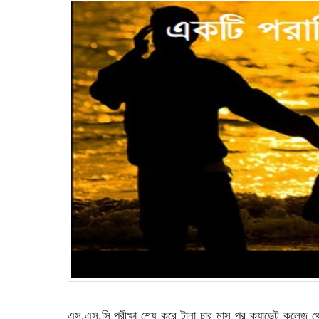
এস.এস.সি পরীক্ষা শেষ করে টানা চার মাস পর ক্যাডেট কলেজ থ