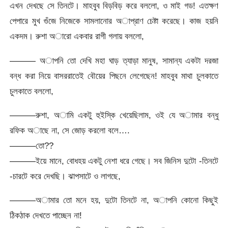
এখন দেখছে সে তিনটে। মাহবুব বিড়বিড় করে বললো, ও মাই গড! এতক্ষণ
পেপারে মুখ গুঁজে নিজেকে সামলানোর অাপ্রাণ চেষ্টা করেছে। কাজ হয়নি
একদম। রুশা অারো একবার রাগী গলায় বললো,
——— অাপনি তো দেখি মহা ঘাড় ত্যাড়া মানুষ, সামান্য একটা দরজা
বন্ধ করা নিয়ে বাসররাতেই বৌয়ের পিছনে লেগেছেন! মাহবুব মাথা চুলকাতে
চুলকাতে বললো,
———রুশা, অামি একটু হুইস্কি খেয়েছিলাম, ওই যে অামার বন্ধু
রফিক অাছে না, সে জোড় করলো বলে….
———তো??
———ইয়ে মানে, বোধহয় একটু নেশা ধরে গেছে। সব জিনিস দুটো -তিনটে
-চারটে করে দেখছি। ঝাপসাটে ও লাগছে,
———অামার তো মনে হয়, দুটো তিনটে না, অাপনি কোনো কিছুই
ঠিকঠাক দেখতে পাচ্ছেন না!