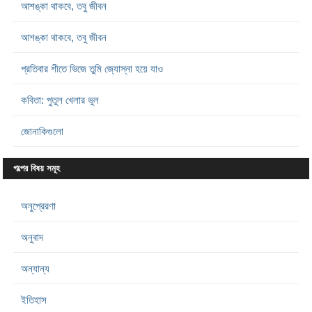
আশঙ্কা থাকবে, তবু জীবন
আশঙ্কা থাকবে, তবু জীবন
প্রতিবার শীতে ভিজে তুমি জ্যোস্না হয়ে যাও
কবিতা: পুতুল খেলার ভুল
জোনাকিগুলো
গল্পের বিষয় সমূহ
অনুপ্রেরণা
অনুবাদ
অন্যান্য
ইতিহাস