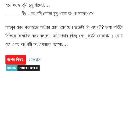
মনে হচ্ছে তুমি চুমু খাচ্ছো….
———-ছিঃ.. অামি কেনো চুমু খাবো অাপনাকে???
মাহবুব চোখ কচলাচ্ছে অার চোখ মেলছে।হচ্ছেটা কি এসব?? রুশা বাতিটা
নিভিয়ে ফিসফিস করে বললো, অাপনার কিচ্ছু নেশা হয়নি বোকারাম। নেশা
তো এবার অামি অাপনাকে ধরাবো….
গল্পের বিষয়:
ভালবাসা