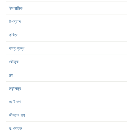
ইসলামিক
উপন্যাস
কবিতা
কাব্যগ্রন্থ
কৌতুক
গল্প
ছড়াসমূহ
ছোট গল্প
জীবনের গল্প
দু:খদায়ক