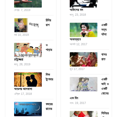
অফিসের বস
ফেব্রু. 7, 2019
জানু. 23, 2018
চিনির
রাগ
একটি
সত্য
ঘটনা
মার্চ 10, 2019
অবলম্বনে
আগস্ট 12, 2017
ও
পাড়ার
বাসর
রাত
চাটুজ্জেরা
জানু. 28, 2019
জুন 17, 2017
লিভ
টুগেদার
একটি
ভাই ও
একটি
অতঃপর ভালবাসা
বোনের
এপ্রিল 17, 2018
এক দিন
নভে. 19, 2017
কদরের
রাতের
সিনিয়র