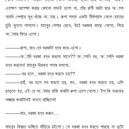
এতক্ষণ অপেক্ষা করার কোনো লাভই হলো না, তাঁর রাগী বরটা ঘরে অাসা
অবধি পেপারে মুখ গুঁজে অাছে। রুশা লম্বা একটা দীর্ঘশ্বাস ফেলে হাতের
চুড়ি খুলতে লাগলো। মাহবুব পেপার রেখে, উঠে দরজার কাছে গেলো, গিয়ে
অাবার ফিরে এলো।
———রুশা, যাও তো দরজাটা বন্ধ করে এসো।
———অামি দরজা বন্ধ করবো মানে?? অাপনি বর, অাপনি দরজা
বন্ধ করবেন! মাহবুব বিরক্ত গলায় বললো,
———-বর হলে , দরজা বন্ধ করতে হয়??
———হ্যাঁ, বর হলে সব করতে হয়, সব.. দরজা বন্ধ করতে হয়, এসি
ছাড়তে হয়, এই যে অামার বাকি কথাটা রুশা চেপে গেলো। ইশ্ কি ভয়ংকর
লজ্জার কথাটানাই বলতে যাচ্ছিলো!
———যান, দরজা বন্ধ করুন…
মাহবুব বিব্রত ভঙ্গিতে দাঁড়িয়ে রইলো। সে দরজা বন্ধ করতে পারছে না দুটো