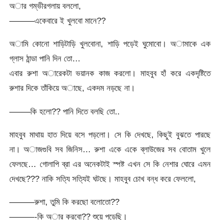
অার গম্ভীরগলায় বললো,
———একেবারে ই খুলবো মানে??
অামি কোনো শাড়িটাড়ি খুলবোনা, শাড়ি পড়েই ঘুমোবো। অামাকে এক
গ্লাস ঠান্ডা পানি দিন তো…
এবার রুশা অারেকটা ভয়ানক কাজ করলো। মাহবুব হাঁ করে একদৃষ্টিতে
রুশার দিকে তাঁকিয়ে অাছে, একদম নড়ছে না।
——–কি হলো?? পানি দিতে বলছি তো..
মাহবুব মাথায় হাত দিয়ে বসে পড়লো। সে কি দেখছে, কিছুই বুঝতে পারছে
না। অাজগুবি সব জিনিস… রুশা একে একে ব্লাউজের সব বোতাম খুলে
ফেলছে… গোলাপি ব্রা এর অনেকটাই স্পষ্ট এখন সে কি নেশার ঘোরে এমন
দেখছে??? নাকি সত্যি সত্যিই ঘটছে। মাহবুব চোখ বন্ধ করে ফেললো,
———রুশা, তুমি কি করছো বলোতো??
———-কি অার করবো?? শুয়ে পড়েছি।