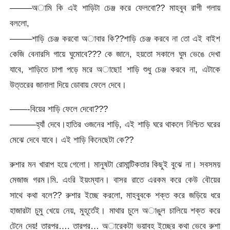
——–অামি কি এই শাড়িটা চেঞ্জ করে ফেলবো?? মাহবুব রাগী গলায়
বললো,
——–শাড়ি চেঞ্জ করবো অাবার কি??শাড়ি চেঞ্জ করবে না তো এই বাইশ
কেজি বেনারসি গায়ে ঘুমোবে??? কে জানে, হয়তো সকালে ঘুম ভেঙে দেখা
যাবে, শাড়িতে চাপা পড়ে মরে অাছো! শাড়ি শুধু চেঞ্জ করবে না, এটাকে
উত্তরের জানালা দিয়ে ডোবায় ফেলে দেবে।
——-বিয়ের শাড়ি ফেলে দেবো???
———হ্যাঁ দেবে।হাতির ওজনের শাড়ি, এই শাড়ি ঘরে থাকলে নিশ্চিত ঘরের
মেঝে দেবে যাবে। এই শাড়ি কিনেছেটা কে??
রুশার মন খারাপ হয়ে গেলো। মানুষটা রোমান্টিকতার কিছুই বুঝে না। সবসময়
মেজাজ গরম।মি. এংরি ইয়ংম্যান। বাসর রাতে এরকম করে কেউ বৌয়ের
সাথে কথা বলে?? রুশার ইচ্ছে করলো, মাহবুবকে শক্ত করে জড়িয়ে ধরে
হাজারটা চুমু খেয়ে নেয়, মুহূর্তেই। মাথার চুলে অাঙুল চালিয়ে শক্ত করে
টেনে দেয়! তারপর…. তারপর… অারেকটা ভয়াবহ ইচ্ছের কথা ভেবে রুশা