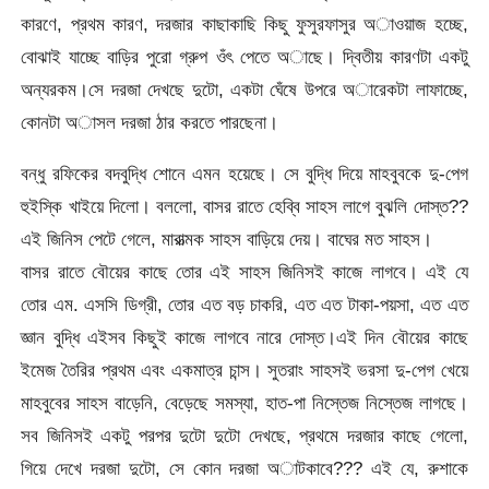
কারণে, প্রথম কারণ, দরজার কাছাকাছি কিছু ফুসুরফাসুর অাওয়াজ হচ্ছে,
বোঝাই যাচ্ছে বাড়ির পুরো গ্রুপ ওঁৎ পেতে অাছে। দ্বিতীয় কারণটা একটু
অন্যরকম।সে দরজা দেখছে দুটো, একটা ঘেঁষে উপরে অারেকটা লাফাচ্ছে,
কোনটা অাসল দরজা ঠার করতে পারছেনা।
বন্ধু রফিকের বদবুদ্ধি শোনে এমন হয়েছে। সে বুদ্ধি দিয়ে মাহবুবকে দু-পেগ
হুইস্কি খাইয়ে দিলো। বললো, বাসর রাতে হেব্বি সাহস লাগে বুঝলি দোস্ত??
এই জিনিস পেটে গেলে, মারাত্মক সাহস বাড়িয়ে দেয়। বাঘের মত সাহস।
বাসর রাতে বৌয়ের কাছে তোর এই সাহস জিনিসই কাজে লাগবে। এই যে
তোর এম. এসসি ডিগ্রী, তোর এত বড় চাকরি, এত এত টাকা-পয়সা, এত এত
জ্ঞান বুদ্ধি এইসব কিছুই কাজে লাগবে নারে দোস্ত।এই দিন বৌয়ের কাছে
ইমেজ তৈরির প্রথম এবং একমাত্র চান্স। সুতরাং সাহসই ভরসা দু-পেগ খেয়ে
মাহবুবের সাহস বাড়েনি, বেড়েছে সমস্যা, হাত-পা নিস্তেজ নিস্তেজ লাগছে।
সব জিনিসই একটু পরপর দুটো দুটো দেখছে, প্রথমে দরজার কাছে গেলো,
গিয়ে দেখে দরজা দুটো, সে কোন দরজা অাটকাবে??? এই যে, রুশাকে