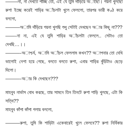
——–না, না দেখতে পাচ্ছি তো, এই যে তুমি দাঁড়িয়ে অাছো। গয়না খুলছো
রুশা ইচ্ছে করেই শাড়ির অাঁচলটা খুলে ফেললো, তারপর ভারী কণ্ঠ করে
বললো,
———অামি দাঁড়িয়ে গয়না খুলছি শুধু সেটাই দেখছেন অার কিছু না???
——-না না, এই যে তুমি শাড়ির অাঁচলটা ফেললে.. সেটাও তো
দেখছি…।।
———-অাশ্চর্য, অামি অাঁচল ফেললাম কখন?? অাপনার তো দেখি
ভালোই নেশা হয়ে গেছে, বলতে বলতে রুশা, এবার শাড়ির কুঁচিটাও ছেড়ে
দিলো।
———-অার কি দেখছেন???
মাহবুব নার্ভাস বোধ করছে, তার সামনে তিন তিনটে রুশা শাড়ি খুলছে, এটা কি
সত্যি??
মাহবুব কাঁপা কাঁপা গলায় বললো,
———রুশা, তুমি কি শাড়িটা একেবারেই খুলে ফেলবে?? রুশা নির্বিকার