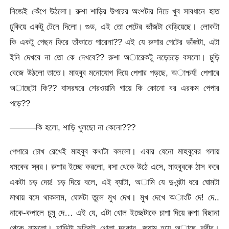
নিজেই কেঁপে উঠলো। রুশা শাড়ির উপরের অংশটার নিচে খুব সাবধানে হাত
ঢুকিয়ে একটু টেনে দিলো। গুড, এই তো পেটের ভাঁজটা বেড়িয়েছে। লোকটা
কি একটু পেছন ফিরে তাঁকাতে পারেনা?? এই যে রুশার পেটের ভাঁজটা, এটা
ইনি দেখবে না তো কে দেখবে?? রুশা অারেকটু নড়েচড়ে বসলো। চুড়ি
বেজে উঠলো তাতে। মাহবুব মনোযোগ দিয়ে পেপার পড়ছে, অাশ্চর্য! পেপারে
অাছেটা কি?? বাসরঘরে শেরওয়ানি গায়ে কি কোনো বর এরকম পেপার
পড়ে??
———কি হলো, শাড়ি খুলছো না কেনো???
পেপারে চোখ রেখেই মাহবুব কথাটা বললো। এবার যেনো মাহবুবের গলায়
ধমকের স্বর। রুশার ইচ্ছে করলো, বসা থেকে উঠে এসে, মাহবুবকে ঠাস করে
একটা চড় দেয়! চড় দিয়ে বলে, এই ব্যাটা, অামি যে দু-ঘন্টা ধরে ঘোমটা
মাথায় বসে থাকলাম, ঘোমটা তুলে মুখ দেখ। মুখ দেখে অাংটি দে! দে..
নাকে-কপালে চুমু দে… এই যে, এটা খোল ইচ্ছেটাকে চাপা দিয়ে রুশা বিছানা
থেকে নামলো। শাড়িটা সত্যিই খোলা দরকার, জ্যাম হয়ে অাছে শরীর।