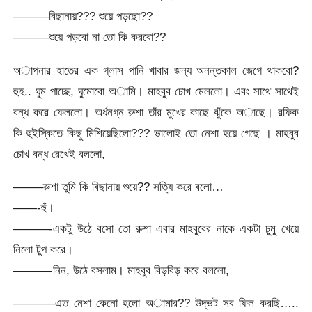
———বিছানায়??? শুয়ে পড়ছো??
———শুয়ে পড়বো না তো কি করবো??
অাপনার হাতের এক গ্লাস পানি খাবার জন্য অনন্তকাল জেগে থাকবো?
হুহ.. ঘুম পাচ্ছে, ঘুমোবো অামি। মাহবুব চোখ মেললো। এবং সাথে সাথেই
বন্ধ করে ফেললো। অর্ধনগ্ন রুশা তাঁর মুখের কাছে ঝুঁকে অাছে। রফিক
কি হুইস্কিতে কিছু মিশিয়েছিলো??? ভালোই তো নেশা হয়ে গেছে । মাহবুব
চোখ বন্ধ রেখেই বললো,
——–রুশা তুমি কি বিছানায় শুয়ে?? সত্যি করে বলো…
——-হুঁ।
———-একটু উঠে বসো তো রুশা এবার মাহবুবের নাকে একটা চুমু খেয়ে
নিলো টুপ করে।
———-নিন, উঠে বসলাম। মাহবুব বিড়বিড় করে বললো,
———–এত নেশা কেনো হলো অামার?? উদ্ভট সব ফিল করছি…..