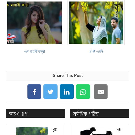
এক মায়াবী কন্যা
গল্পটা এমনি
Share This Post
আরও গল্প
সর্বাধিক পঠিত
বৃষ্টি
বউ