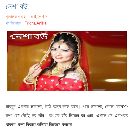
নেশা বউ
প্রকাশিত হয়েছে : মে 8, 2019
গল্প লিখেছেন :
Tridha Anika
মাহবুব একবার ভাবলো, উঠে অন্য রুমে যাবে। পরে ভাবলো, কেনো যাবে??
রুশা তো বৌ’ই হয় তাঁর। অার তাঁর নিজের ঘর এটা, এখানে সে একশবার
থাকবে৷ রুশা বিব্রত ভঙ্গিতে জিজ্ঞেস করলো,