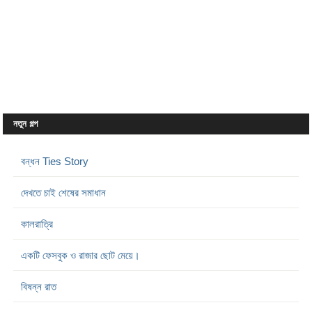
নতুন গল্প
বন্ধন Ties Story
দেখতে চাই শেষের সমাধান
কালরাত্রি
একটি ফেসবুক ও রাজার ছোট মেয়ে।
বিষন্ন রাত