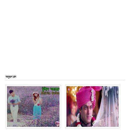
অনুরূপ গল্প