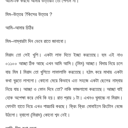
আমি–কি করবো আমার উত্তরটা তো পেলাম না।
মিম–উত্তর ?কিসের উত্তর ?
আমি–আমার চিঠির
মিম–নাম্বারটা দিন ভেবে রাতে জানাবো।
মিয়াদ তো সেই খুশি। একটা লাফ দিতে ইচ্ছা করতেছে। হুম এই নাও
০১১০০ আচ্ছা ঠিক আছে এখন আমি আসি। (মিম) আচ্ছা। বিদায় নিয়ে চলে
যায় মিম I মিয়াদ তো খুশিতে লাফালাফি করতেছে। হঠাৎ করে মাথায় একটা
কথা ঘুরতে লাগলো। কোনো মেয়ে কিভাবে এত সহজে একটা ছেলের নাম্বার
নিয়ে যায়। আচ্ছা ও ফোন দিবে তো? নাকি ফাজলামো করতেছে। আচ্ছা যাই
হোক অপেক্ষা করে দেখি কি হয়। রাত প্রায় ১ টা। এখনও ঘুমাচ্চে না মিয়াদ।
ফোনটা হাতে নিয়ে এখও পায়চারি করছে। ক্রিং ক্রিং মোবাইলে রিংটোন বেজে
উঠলো। হ্যালো (মিয়াদ) কোনো শব্দ নেই।