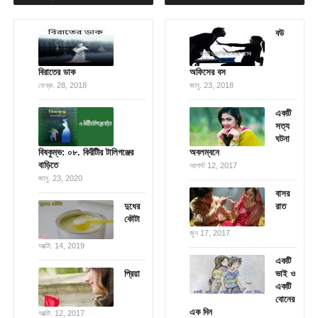
বউ
বিরাতের ডাক
অফিসের বস
ফেব্রু. 28, 2018
জানু. 23, 2018
একটি
সত্য
ঘটনা
বিষকুম্ভ: ০৮. কিরীটীর টালিগঞ্জের
অবলম্বনে
বাড়িতে
আগস্ট 12, 2017
জানু. 23, 2020
বাসর
দুধের
রাত
কৌটা
জুন 17, 2017
অক্টো. 14, 2019
একটি
প্রিয়া
ভাই ও
একটি
বোনের
এক দিন
অক্টো. 12, 2017