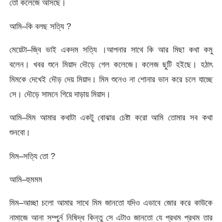
তো কলেজে আসছে।
আমি–কি বলছ সত্যি ?
মেয়েটা–জ্বি ভাই একদম সত্যি ।আপনার সাথে কি আর মিছা কথা কমু
বলেন। খবর শুনে মিয়াদ দৌড়ে গেল কলেজে। কলেজ ছুটি হইছে। হঠাৎ
মিমকে দেখেই দৌড় দেয় মিয়াদ। মিম শুনেও না শোনার ভান করে চলে যাচ্ছে
সে। দৌড়ে সামনে গিয়ে দাড়ায় মিয়াদ।
আমি–মিম আমার কথাটা একটু বোঝার চেষ্টা করো আমি তোমার সব কথা
শুনবো।
মিম–সত্যি তো ?
আমি–হুমমম
মিম–আচ্ছা চলো আমার সাথে মিম জানতো যদিও এভাবে জোর করে কাউকে
নামাজে আনা সম্পুর্ন নিষিদ্ধ কিন্তু সে এটাও জানতো যে প্রথম প্রথম তার