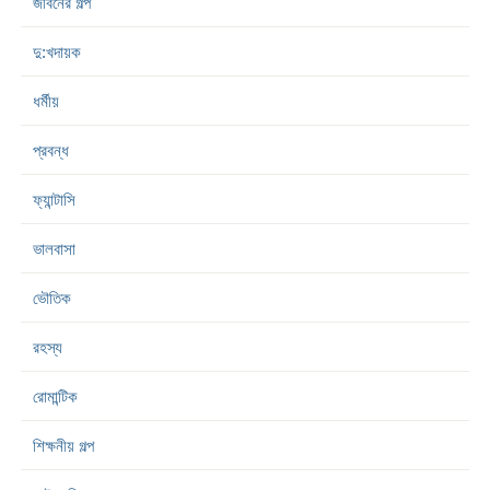
জীবনের গল্প
দু:খদায়ক
ধর্মীয়
প্রবন্ধ
ফ্যান্টাসি
ভালবাসা
ভৌতিক
রহস্য
রোমান্টিক
শিক্ষনীয় গল্প