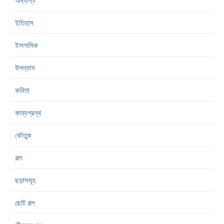
অন্যান্য
ইতিহাস
ইসলামিক
উপন্যাস
কবিতা
কাব্যগ্রন্থ
কৌতুক
গল্প
ছড়াসমূহ
ছোট গল্প