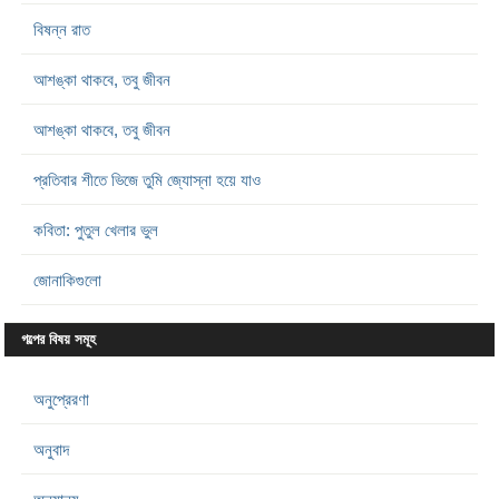
বিষন্ন রাত
আশঙ্কা থাকবে, তবু জীবন
আশঙ্কা থাকবে, তবু জীবন
প্রতিবার শীতে ভিজে তুমি জ্যোস্না হয়ে যাও
কবিতা: পুতুল খেলার ভুল
জোনাকিগুলো
গল্পের বিষয় সমূহ
অনুপ্রেরণা
অনুবাদ