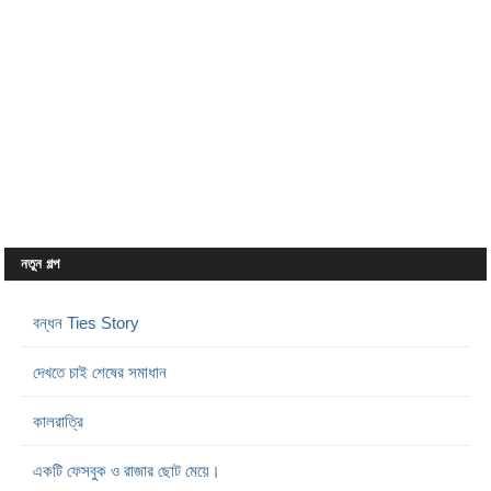
নতুন গল্প
বন্ধন Ties Story
দেখতে চাই শেষের সমাধান
কালরাত্রি
একটি ফেসবুক ও রাজার ছোট মেয়ে।