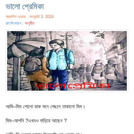
ভালো প্রেমিকা
প্রকাশিত হয়েছে : জানুয়ারি 3, 2019
গল্প লিখেছেন :
সংগৃহীত
আমি–মিম শোনো ডাক শুনে পেছনে তাকালো মিম।
মিম–আপনি ?এখনও দাড়িয়ে আছেন ?