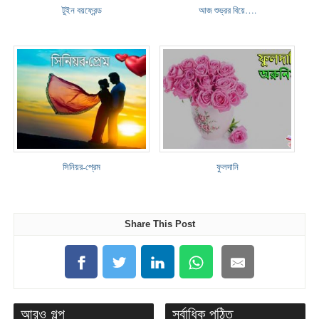
টুইন বয়ফ্রেন্ড
আজ শুভ্রর বিয়ে….
সিনিয়র-প্রেম
ফুলদা‌নি
Share This Post
আরও গল্প
সর্বাধিক পঠিত