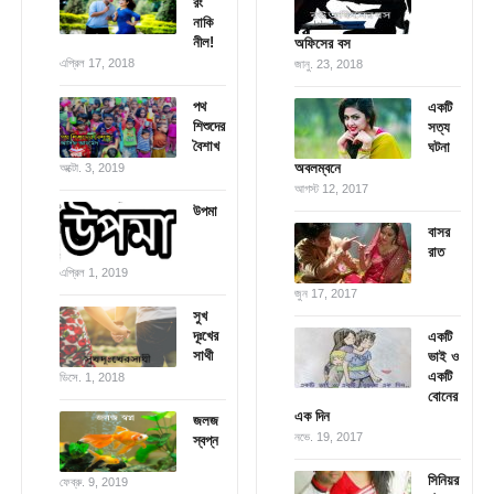
রং
নাকি
নীল!
অফিসের বস
এপ্রিল 17, 2018
জানু. 23, 2018
পথ
একটি
শিশুদের
সত্য
বৈশাখ
ঘটনা
অবলম্বনে
অক্টো. 3, 2019
আগস্ট 12, 2017
উপমা
বাসর
রাত
এপ্রিল 1, 2019
জুন 17, 2017
সুখ
দূঃখের
একটি
সাথী
ভাই ও
একটি
ডিসে. 1, 2018
বোনের
এক দিন
জলজ
নভে. 19, 2017
স্বপ্ন
সিনিয়র
ফেব্রু. 9, 2019