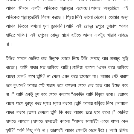
আমার জীবনে একটা অনিকেত প্রান্তর এসেছে।আমার অন্তমিলে এই
অনিকেত প্রান্তরটাই বিরাজ করছে। প্রিয় মিলি ভালো থেকো। তোমার জন্য
আমার ভিতরে কখনো ঘৃনা জন্মায়নি।আমি এই রোদ্দুর দুপুরে চুপচাপ আবার
হাটতে থাকি। এই দুপুরের রোদ্দুর মাঝে হাটতে আমার একটুও খারাপ লাগছে
না।
টিভির সামনে জেনিয়া তার মিনুকে কোলে নিয়ে টিভি দেখছে আর চানাচুর মুড়ি
খাচ্ছে। আমি গাধার মত তাকিয়ে আছি।জেনিয়া বললো “এমন করে তাকিয়ে
আছো কেন? খাবে তুমি? না খেলে এমন করে তাকাবে না। আমার পেট খারাপ
হবে বুঝলে? আমার পেট খারাপ হলে বাথরুম থেকে বের হতে আর ইচ্ছে করে
না।” আমি একটু চুপ করে থেকে বললাম “একদিন আমি বিড়াল হবো। তোমার
আশে পাশে ঘুরঘুর করে ম্যাও ম্যাও করবো।তুমি আমায় জড়িয়ে নিবে।আমাকে
আদর করবে।তখন দেখবো তুমি কি করে আমায় দুরে দুরে রাখো।” জেনিয়া
হাসতে লাগলো।হাসতে হাসতেই বললো “আমার জামাইটা এতো পাগল কেন
হ্যাঁ?” আমি কিছু বলি না। তারপরই আমার ফোনটা বেজে উঠে। আমি রিসিভ