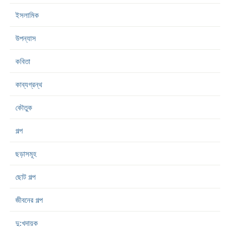
ইসলামিক
উপন্যাস
কবিতা
কাব্যগ্রন্থ
কৌতুক
গল্প
ছড়াসমূহ
ছোট গল্প
জীবনের গল্প
দু:খদায়ক