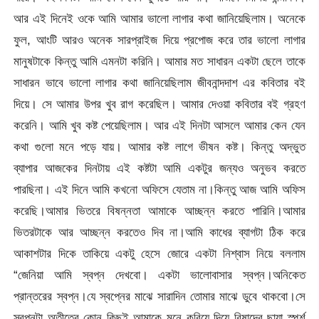
আর এই দিনেই ওকে আমি আমার ভালো লাগার কথা জানিয়েছিলাম। অনেকে
ফুল, আংটি আরও অনেক সারপ্রাইজ দিয়ে প্রপোজ করে তার ভালো লাগার
মানুষটাকে কিন্তু আমি এমনটা করিনি। আমার মত সাধারন একটা ছেলে তাকে
সাধারন ভাবে ভালো লাগার কথা জানিয়েছিলাম জীবনান্দদাশ এর কবিতার বই
দিয়ে। সে আমার উপর খুব রাগ করেছিল। আমার দেওয়া কবিতার বই গ্রহণ
করেনি। আমি খুব কষ্ট পেয়েছিলাম। আর এই দিনটা আসলে আমার কেন যেন
কথা গুলো মনে পড়ে যায়। আমার কষ্ট লাগে ভীষন কষ্ট। কিন্তু অদ্ভুত
ব্যাপার আজকের দিনটায় এই কষ্টটা আমি একটুর জন্যও অনুভব করতে
পারছিনা। এই দিনে আমি কখনো অফিসে যেতাম না।কিন্তু আজ আমি অফিস
করেছি।আমার ভিতরে বিষন্নতা আমাকে আচ্ছন্ন করতে পারিনি।আমার
ভিতরটাকে আর আচ্ছন্ন করতেও দিব না।আমি কাধের ব্যাগটা ঠিক করে
আকাশটার দিকে তাকিয়ে একটু হেসে জোরে একটা নিশ্বাস নিয়ে বললাম
“জেনিয়া আমি স্বপ্ন দেখবো। একটা ভালোবাসার স্বপ্ন।অনিকেত
প্রান্তরের স্বপ্ন।যে স্বপ্নের মাঝে সারাদিন তোমার মাঝে ডুবে থাকবো।সে
স্বপ্নটা অতীতের কোন কিছুই আমাকে মনে করিয়ে দিয়ে বিষাদের ছায়া স্পর্শ