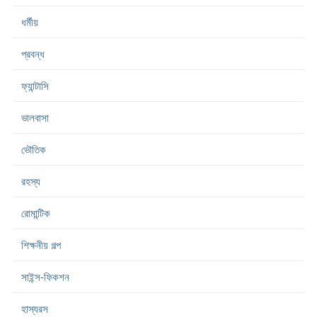
ধর্মীয়
প্রবন্ধ
ফ্যান্টাসি
ভালবাসা
ভৌতিক
রহস্য
রোমান্টিক
শিক্ষনীয় গল্প
সাইন্স-ফিকশন
হাস্যরস