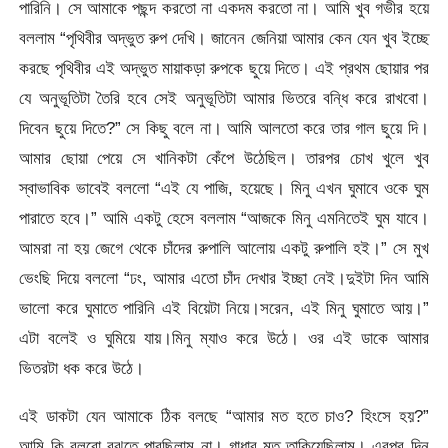
পারিনি। সে আমাকে পছন্দ করতো না একদম করতো না। আমি খুব গভীর হয়ে
বললাম “পৃথিবীর অদ্ভুত রুপ দেখি। জানেন জেনিয়া আমার কেন যেন খুব ইচ্ছে
করছে পৃথিবীর এই অদ্ভুত মায়াকড়া রুপকে ছুয়ে দিতে। এই প্রথম ছোয়ার পর
যে অনুভূতিটা তৈরি হবে সেই অনুভূতিটা আমার ভিতরে বন্ধি করে রাখবো।
দিবেন ছুয়ে দিতে?” সে কিছু বলে না। আমি আলতো করে তার গাল ছুয়ে দি।
আমার ছোয়া পেয়ে সে খানিকটা কেঁপে উঠেছিল। তারপর চোখ খুলে খুব
স্বাভাবিক ভাবেই বললো “এই যে পাজি, হয়েছে। মিনু এখন ঘুমাবে ওকে ঘুম
পারাতে হবে।” আমি একটু হেসে বললাম “আজকে মিনু এমনিতেই ঘুম যাবে।
আমরা না হয় জেগে থেকে চাঁদের রুপালি আলোয় একটু রুপালি হই।” সে মুখ
ভেংছি দিয়ে বললো “ঢং, আমার এতো চাঁদ দেখার ইচ্ছা নেই।দুইটা দিন আমি
ভালো করে ঘুমাতে পারিনি এই বিয়েটা নিয়ে।সরেন, এই মিনু ঘুমাতে আয়।”
এটা বলেই ও ঘুমিয়ে যায়।মিনু ম্যাও করে উঠে। ওর এই ডাকে আমার
ভিতরটা ধক করে উঠে।
এই ডাকটা যেন আমাকে ঠিক বলছে “আমার মত হতে চাও? হিংসে হয়?”
আমি কি বলবো বুঝতে পারছিলাম না। গাধার মত তাকিয়েছিলাম। এরপর দিন