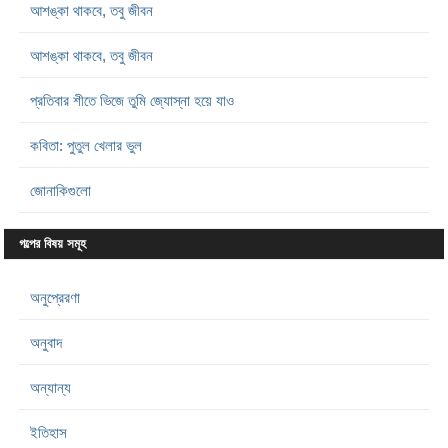
আশঙ্কা থাকবে, তবু জীবন
আশঙ্কা থাকবে, তবু জীবন
প্রতিবার শীতে ভিজে তুমি জ্যোস্না হয়ে যাও
কবিতা: পুতুল খেলার ভুল
জোনাকিগুলো
গল্পের বিষয় সমূহ
অনুপ্রেরণা
অনুবাদ
অন্যান্য
ইতিহাস