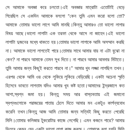
সে আমাকে অবজ্ঞা করে চলতো।এই অবজ্ঞার মাত্রাটা এতোটাই বেড়ে
গিয়েছিল সে একদিন আমাকে বললো “কেন তুমি এমন করো বলো তো?
আমাকে তোমার ভালো লাগে আমি মানছি।কিন্তু আমারও তো ভালো লাগার
বিষয় আছে।ভালো লাগাটা এক তরফা থেকে আসে না জাহেদ।এই ভালো
লাগাটা দুজনের মধ্যে থাকতে হয়।তোমার ভালো লাগাকে আমি অসম্মান করছি
না। আমাকে ভালো লাগতেই পারে।তোমার সাথে আমার যায় না এটা বুঝো না
কেন? না পারবে আমাকে তেমন সুখ দিতে। না পারবে আমার আবদার মিটাতে।
তুমি আমার জন্য কিছুই করতে পারবে না।” আমার খুব লজ্জা লাগছিল তখন।
এরপর থেকে আমি ওর থেকে লুকিয়ে লুকিয়ে বেড়িয়েছি। একটা অচেনা স্মৃতি
হিসেবে ভাবতে লাগতাম যদিও আমার খুব কষ্ট হতো।আমাদের ইন্দ্রজালে কত
আশা,স্বপ্ন জমা হয়। কিন্তু সময় আর বাস্তবতায় এই জমানো
স্বপ্নগুলোকে পরাজয়ের পাতায় ঠেলে দিতে আমার মন একটুও কার্পন্যবোধ
করেনি তখন।কিন্তু আজ আমি তোমার জন্য সত্যিই কিছু করতে পেরেছি
মিলি।তোমার কলিজার টুকরোটার কাজে লেগেছি। এমন কজনে পারে? আমার
ভিতরে কেমন যেন একটা ভালো লাগা কাজ করছে। তোমাকে বলা হয়নি মিলি