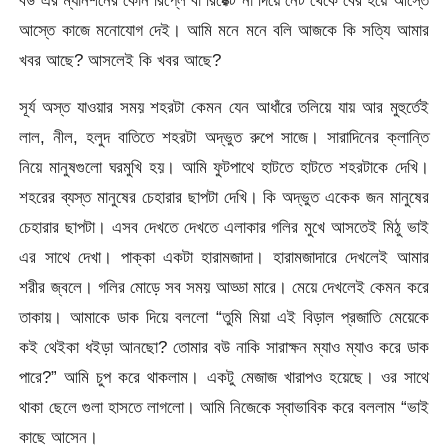
আস্তে কাজে মনোযোগ দেই। আমি মনে মনে বলি আজকে কি সত্যি আমার
খবর আছে? আসলেই কি খবর আছে?
সূর্য অস্ত যাওয়ার সময় শহরটা কেমন যেন আধাঁরে তলিয়ে যায় আর মুহুর্তেই
লাল, নীল, হলুদ বাতিতে শহরটা অদ্ভুত রুপে সাজে। সারাদিনের ক্লান্তি
নিয়ে মানুষগুলো ঘরমুখি হয়। আমি ফুটপাথে হাটতে হাটতে শহরটাকে দেখি।
শহরের ব্যস্ত মানুষের চেহারার ছাপটা দেখি। কি অদ্ভুত একেক জন মানুষের
চেহারার ছাপটা। এসব দেখতে দেখতে এলাকার গলির মুখে আসতেই মিঠু ভাই
এর সাথে দেখা। পাক্কা একটা হারামজাদা। হারামজাদারে দেখলেই আমার
শরীর জ্বলে। গলির মোড়ে সব সময় আড্ডা মারে। মেয়ে দেখলেই কেমন করে
তাকায়। আমাকে ডাক দিয়ে বললো “তুমি মিয়া এই বিড়াল প্রজাতি মেয়েকে
কই থেইকা ধইড়া আনছো? তোমার বউ নাকি সারাক্ষন ম্যাও ম্যাও করে ডাক
পারে?” আমি চুপ করে থাকলাম। একটু মেজাজ খারাপও হয়েছে। ওর সাথে
থাকা ছেলে গুলা হাসতে লাগলো। আমি নিজেকে স্বাভাবিক করে বললাম “ভাই
কাছে আসেন।