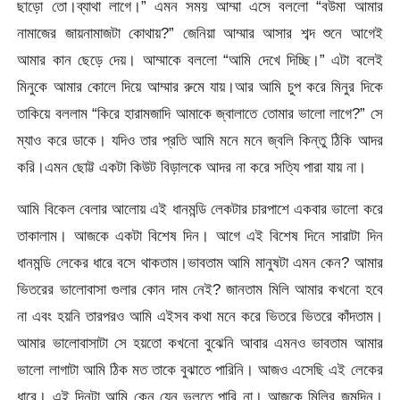
ছাড়ো তো।ব্যাথা লাগে।” এমন সময় আম্মা এসে বললো “বউমা আমার
নামাজের জায়নামাজটা কোথায়?” জেনিয়া আম্মার আসার শব্দ শুনে আগেই
আমার কান ছেড়ে দেয়। আম্মাকে বললো “আমি দেখে দিচ্ছি।” এটা বলেই
মিনুকে আমার কোলে দিয়ে আম্মার রুমে যায়।আর আমি চুপ করে মিনুর দিকে
তাকিয়ে বললাম “কিরে হারামজাদি আমাকে জ্বালাতে তোমার ভালো লাগে?” সে
ম্যাও করে ডাকে। যদিও তার প্রতি আমি মনে মনে জ্বলি কিন্তু ঠিকি আদর
করি।এমন ছোট্ট একটা কিউট বিড়ালকে আদর না করে সত্যি পারা যায় না।
আমি বিকেল বেলার আলোয় এই ধানমন্ডি লেকটার চারপাশে একবার ভালো করে
তাকালাম। আজকে একটা বিশেষ দিন। আগে এই বিশেষ দিনে সারাটা দিন
ধানমন্ডি লেকের ধারে বসে থাকতাম।ভাবতাম আমি মানুষটা এমন কেন? আমার
ভিতরের ভালোবাসা গুলার কোন দাম নেই? জানতাম মিলি আমার কখনো হবে
না এবং হয়নি তারপরও আমি এইসব কথা মনে করে ভিতরে ভিতরে কাঁদতাম।
আমার ভালোবাসাটা সে হয়তো কখনো বুঝেনি আবার এমনও ভাবতাম আমার
ভালো লাগাটা আমি ঠিক মত তাকে বুঝাতে পারিনি। আজও এসেছি এই লেকের
ধারে। এই দিনটা আমি কেন যেন ভুলতে পারি না। আজকে মিলির জন্মদিন।