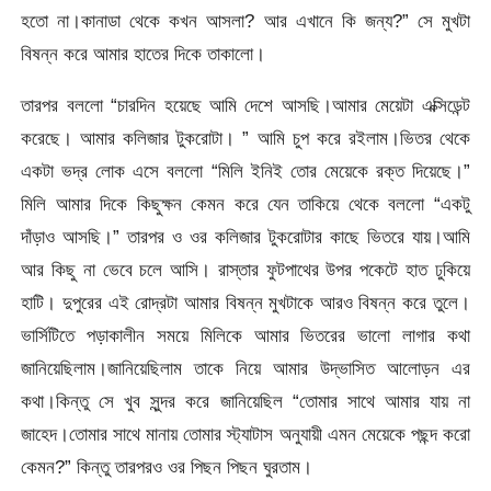
হতো না।কানাডা থেকে কখন আসলা? আর এখানে কি জন্য?” সে মুখটা
বিষন্ন করে আমার হাতের দিকে তাকালো।
তারপর বললো “চারদিন হয়েছে আমি দেশে আসছি।আমার মেয়েটা এক্সিডেন্ট
করেছে। আমার কলিজার টুকরোটা। ” আমি চুপ করে রইলাম।ভিতর থেকে
একটা ভদ্র লোক এসে বললো “মিলি ইনিই তোর মেয়েকে রক্ত দিয়েছে।”
মিলি আমার দিকে কিছুক্ষন কেমন করে যেন তাকিয়ে থেকে বললো “একটু
দাঁড়াও আসছি।” তারপর ও ওর কলিজার টুকরোটার কাছে ভিতরে যায়।আমি
আর কিছু না ভেবে চলে আসি। রাস্তার ফুটপাথের উপর পকেটে হাত ঢুকিয়ে
হাটি। দুপুরের এই রোদ্রটা আমার বিষন্ন মুখটাকে আরও বিষন্ন করে তুলে।
ভার্সিটিতে পড়াকালীন সময়ে মিলিকে আমার ভিতরের ভালো লাগার কথা
জানিয়েছিলাম।জানিয়েছিলাম তাকে নিয়ে আমার উদ্ভাসিত আলোড়ন এর
কথা।কিন্তু সে খুব সুন্দর করে জানিয়েছিল “তোমার সাথে আমার যায় না
জাহেদ।তোমার সাথে মানায় তোমার স্ট্যাটাস অনুযায়ী এমন মেয়েকে পছন্দ করো
কেমন?” কিন্তু তারপরও ওর পিছন পিছন ঘুরতাম।