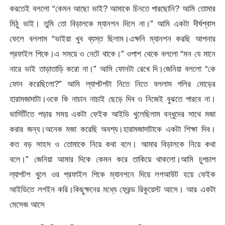
করতেই বললো “কেমন আছো ভাই? আমাকে চিনতে পারছোনি? আমি তোমার
মিঠু ভাই। তুমি তো বিড়ালকে ম্যানশন দিলে না।” আমি একটা দীর্ঘশ্বাস
ফেলে বললাম “ভাইয়া খুব ব্যস্ত ছিলাম।এক্ষনি ম্যানশন করছি আপনার
প্রফাইল পিকে।এ সময়ে ও নেটে থাকে।” ওপাশ থেকে বললো “মন যে মানে
নারে ভাই তাড়াতাড়ি করো না।” আমি ফোনটা রেখে দি।জেনিয়া বললো “কে
ফোন করেছিলো?” আমি ল্যাপটপটা নিতে নিতে বললাম গলির মোড়ের
হারামজাদাটা।ওকে কি নাচান নাচাই ছেড়ে দিব ও নিজেই বুঝতে পারবে না।
ভার্সিটিতে পড়ার সময় একটা ফেইক আইডি খুলেছিলাম বন্ধুদের সাথে মজা
করার জন্য।অনেক মজা করেছি অবশ্য।হারামজাদাটাকে একটা শিক্ষা দিব।
কত বড় সাহস ও তোমাকে নিয়ে কথা বলে। আমার বিড়ালকে নিয়ে কথা
বলে।” জেনিয়া আমার দিকে কেমন করে তাকিয়ে থাকলো।আমি চুপচাপ
ল্যাপটপ খুলে ওর প্রফাইল পিকে ম্যানশনে দিয়ে লগআউট হয়ে ফেইক
আইডিতে লগইন করি।কিছুক্ষনের মধ্যে ফ্রেন্ড রিকুয়েস্ট আসে। আর একটা
মেসেজ আসে