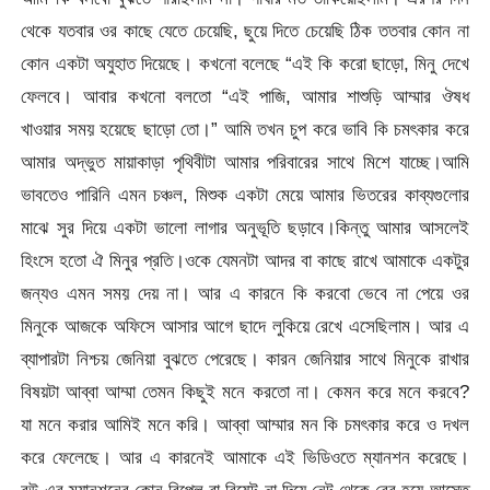
থেকে যতবার ওর কাছে যেতে চেয়েছি, ছুয়ে দিতে চেয়েছি ঠিক ততবার কোন না
কোন একটা অযুহাত দিয়েছে। কখনো বলেছে “এই কি করো ছাড়ো, মিনু দেখে
ফেলবে। আবার কখনো বলতো “এই পাজি, আমার শাশুড়ি আম্মার ঔষধ
খাওয়ার সময় হয়েছে ছাড়ো তো।” আমি তখন চুপ করে ভাবি কি চমৎকার করে
আমার অদ্ভুত মায়াকাড়া পৃথিবীটা আমার পরিবারের সাথে মিশে যাচ্ছে।আমি
ভাবতেও পারিনি এমন চঞ্চল, মিশুক একটা মেয়ে আমার ভিতরের কাব্যগুলোর
মাঝে সুর দিয়ে একটা ভালো লাগার অনুভূতি ছড়াবে।কিন্তু আমার আসলেই
হিংসে হতো ঐ মিনুর প্রতি।ওকে যেমনটা আদর বা কাছে রাখে আমাকে একটুর
জন্যও এমন সময় দেয় না। আর এ কারনে কি করবো ভেবে না পেয়ে ওর
মিনুকে আজকে অফিসে আসার আগে ছাদে লুকিয়ে রেখে এসেছিলাম। আর এ
ব্যাপারটা নিশ্চয় জেনিয়া বুঝতে পেরেছে। কারন জেনিয়ার সাথে মিনুকে রাখার
বিষয়টা আব্বা আম্মা তেমন কিছুই মনে করতো না। কেমন করে মনে করবে?
যা মনে করার আমিই মনে করি। আব্বা আম্মার মন কি চমৎকার করে ও দখল
করে ফেলেছে। আর এ কারনেই আমাকে এই ভিডিওতে ম্যানশন করেছে।
বউ এর ম্যানশনের কোন রিপ্লে বা রিয়েক্ট না দিয়ে নেট থেকে বের হয়ে আস্তে