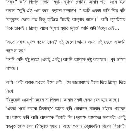
“ম্যাও” আমি রিপ্লে দিলাম “ম্যাও ম্যাও” জেনিয়া আমার পাশে এসে বসে
বললো “তুমি এই গুলা করে বেড়াতে বদমাইশ।” আমি একটা হাসি দিয়ে বলি
“বন্ধুদের থেকে কত কিছু হাতিয়ে নিয়েছি আল্লাহ জানে।” আমি ল্যাপটপের
দিকে তাকাই। রিপ্লে আসে “ম্যাও ম্যাও ম্যাও” আমি পাল্টা রিপ্লে দেই…
“এতো ম্যাও ম্যাও করেন কেন? দুষ্টু ছেলে।আমার এমন দুষ্টু ছেলে একদমি
পছন্দ না হুহ”
“আমি বেশি দুষ্টু নাতো।একটু একটু।আপনি আমাকে দুষ্টু বলেছেন। খুব ভালো
লাগছে।
আমি একটা অবাক হওয়ার ইমো দেই। সে ভালোবাসার ইমো দিয়ে রিপ্লে দিয়ে
লিখে
“রিকুয়েস্ট এক্সেপট করেন না প্লিজ। আমার মনটা কেমন যেন হয়ে আছে।
“একটা শর্তে করবো ঠিকাছে? আমার ছবি মোবাইল নাম্বার চাইতে পারবেন
না।আমার ছবি আমি আপনাকে নিজেই দিব।প্রথমে আমাদের সম্পর্কটা একটু
মজবুত হোক কেমন?’ম্যাও ম্যাও। আচ্ছা আমার প্রোফাইল পিকের বিড়ালটা