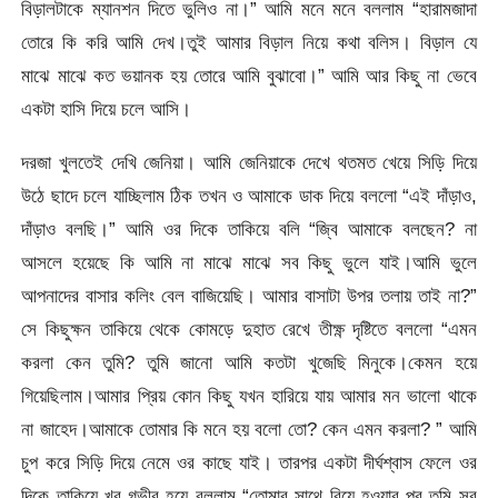
বিড়ালটাকে ম্যানশন দিতে ভুলিও না।” আমি মনে মনে বললাম “হারামজাদা
তোরে কি করি আমি দেখ।তুই আমার বিড়াল নিয়ে কথা বলিস। বিড়াল যে
মাঝে মাঝে কত ভয়ানক হয় তোরে আমি বুঝাবো।” আমি আর কিছু না ভেবে
একটা হাসি দিয়ে চলে আসি।
দরজা খুলতেই দেখি জেনিয়া। আমি জেনিয়াকে দেখে থতমত খেয়ে সিড়ি দিয়ে
উঠে ছাদে চলে যাচ্ছিলাম ঠিক তখন ও আমাকে ডাক দিয়ে বললো “এই দাঁড়াও,
দাঁড়াও বলছি।” আমি ওর দিকে তাকিয়ে বলি “জ্বি আমাকে বলছেন? না
আসলে হয়েছে কি আমি না মাঝে মাঝে সব কিছু ভুলে যাই।আমি ভুলে
আপনাদের বাসার কলিং বেল বাজিয়েছি। আমার বাসাটা উপর তলায় তাই না?”
সে কিছুক্ষন তাকিয়ে থেকে কোমড়ে দুহাত রেখে তীক্ষ্ণ দৃষ্টিতে বললো “এমন
করলা কেন তুমি? তুমি জানো আমি কতটা খুজেছি মিনুকে।কেমন হয়ে
গিয়েছিলাম।আমার প্রিয় কোন কিছু যখন হারিয়ে যায় আমার মন ভালো থাকে
না জাহেদ।আমাকে তোমার কি মনে হয় বলো তো? কেন এমন করলা? ” আমি
চুপ করে সিড়ি দিয়ে নেমে ওর কাছে যাই। তারপর একটা দীর্ঘশ্বাস ফেলে ওর
দিকে তাকিয়ে খুব গভীর হয়ে বললাম “তোমার সাথে বিয়ে হওয়ার পর তুমি সব