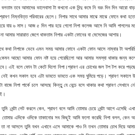
লতাম তবে আমাদের ভালেবাসা টা কখনো এক বিন্দু কমে নি বরং দিন দিন আরো বাড়
্রাবণ নিম্নবিত্ত পরিবারের ছেলে। নিপার সাথে আমার মাঝে মাঝে ফোনে কথা হ
র হয়ে যায় ৬ মাস। আজ ৫ দিন পার হয়ে গেলো নিপা কলেজ আসে নি আমি পাগলের ম
ো না আমার সারারাত জেগে থাকতাম নিপার একটা ফোনের বা মেসেজের আশায়।
 সাথে কথা নিপাকে ভেবে এমন সময় আমার ফোনে একটা ফোন আসে নাম্বার টা অপরিচ
ি কেমন আছো আমার ফোন নষ্ট হয়ে গেয়েছিলো আর আমার সমস্যা থাকার জন্য কল
া হবে। এই বলে ফোন টা কেটে দিলো নিপা।শ্রাবণ এর চোখের জল টপ টপ করে পড়ছ
ুম নেই কখন সকাল হবে এটা ভাবতে ভাবতে এক সময় ঘুমিয়ে পড়ে। শ্রাবণ সকালে 
বাজে নিপা পার্কে চলে আসছে কিন্তুু যে বেন্চে বসে থাকার কথা শ্রাবণ সেখানে ন
েই।
, তুমি ১ঘন্টা লেট করলে কেন, শ্রাবণ বলে আমি তোমার চেয়ে ১ঘন্টা আগে এসেছি এখ
 তোমার এদিকে ওদিকে তাকানোর সব কিছুই আমি ফলো করেছি নিপা বলল, কেন আ
, তা না আসলে তুমি যখন এখানে এসে আমাকে পাও নি তখন তোমার চোখ দিয়ে আমা