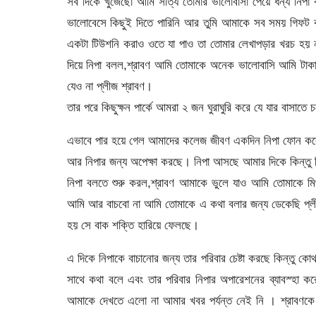
সব দিকে খুজেছো আমি সত্যি তোমার ভালোবাসা পেয়ে ধন্য নিপা ব
ভালোবেসে কিছুই দিতে পারিনি আর তুমি আমাকে সব সময় গিফট ক
একটা টিউশনি করাও ওতে যা পাও তা তোমার লেখাপড়ার খরচ হয় ন
দিয়ে নিপা বলল,শ্রাবণ আমি তোমাকে অনেক ভালোবাসি আমি টাকা
যেও না প্লীজ শ্রাবণ।
তার পরে কিছুক্ষন পার্কে আমরা ২ জন ঘুরাঘুরি করে যে যার বাসাতে 
এভাবে পার হয়ে গেল আমাদের কলেজ জীবণ একদিন নিপা ফোন করে 
আর নিপার জন্য অপেক্ষা করছে। নিপা আসছে আমার দিকে কিন্তু 
নিপা বলতে শুরু করল,শ্রাবণ আমাকে ভুলে যাও আমি তোমাকে মিথ্
আমি আর বাচবো না আমি তোমাকে এ কথা বলার জন্য ডেকেছি প্লীজ
হয় সে বাক শক্তি হারিয়ে ফেলছে।
এ দিকে নিপাকে বাচানোর জন্য তার পরিবার চেষ্টা করছে কিন্তু ক
সাথে কথা বলে এবং তার পরিবার নিপার অপারেশনের ব্যাবস্হা 
আমাকে দেখতে এলো না আমার খবর পর্যন্ত নেই নি । শ্রাবণকে 