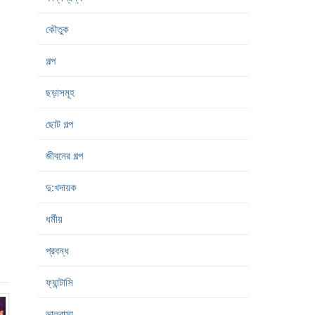
কৌতুক
গল্প
ছড়াসমূহ
ছোট গল্প
জীবনের গল্প
দু:খদায়ক
ধর্মীয়
প্রবন্ধ
ফ্যান্টাসি
ভালবাসা