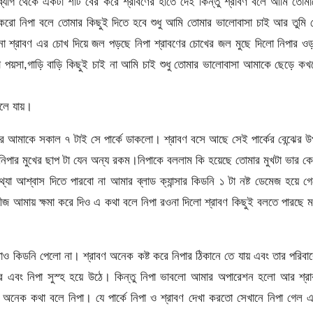
্যাগ থেকে একটা শার্ট বের করে শ্রাবণের হাতে দেই কিন্তু শ্রাবণ বলে আমি তোম
রো নিপা বলে তোমার কিছুই দিতে হবে শুধু আমি তোমার ভালোবাসা চাই আর তুমি
া শ্রাবণ এর চোখ দিয়ে জল পড়ছে নিপা শ্রাবণের চোখের জল মুছে দিলো নিপার ও
 পয়সা,গাড়ি বাড়ি কিছুই চাই না আমি চাই শুধু তোমার ভালোবাসা আমাকে ছেড়ে ক
চলে যায়।
আমাকে সকাল ৭ টাই সে পার্কে ডাকলো। শ্রাবণ বসে আছে সেই পার্কের বেন্ঝের 
নিপার মুখের ছাপ টা যেন অন্য রকম।নিপাকে বললাম কি হয়েছে তোমার মুখটা ভার ক
যা আশ্বাস দিতে পারবো না আমার ব্লাড ক্যান্সার কিডনি ১ টা নষ্ট ডেমেজ হয়ে গ
 আমায় ক্ষমা করে দিও এ কথা বলে নিপা রওনা দিলো শ্রাবণ কিছুই বলতে পারছে 
োথাও কিডনি পেলো না। শ্রাবণ অনেক কষ্ট করে নিপার ঠিকানে তে যায় এবং তার পরিবা
করে এবং নিপা সুস্হ হয়ে উঠে। কিন্তু নিপা ভাবলো আমার অপারেশন হলো আর শ্র
অনেক কথা বলে নিপা। যে পার্কে নিপা ও শ্রাবণ দেখা করতো সেখানে নিপা গেল 