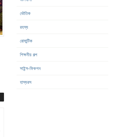
ভৌতিক
রহস্য
রোমান্টিক
শিক্ষনীয় গল্প
সাইন্স-ফিকশন
হাস্যরস