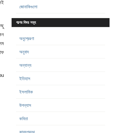
সেই
জোনাকিগুলো
গল্পের বিষয় সমূহ
িছু
কেন
অনুপ্রেরণা
লম
অনুবাদ
াফ
অন্যান্য
ou
ইতিহাস
ইসলামিক
উপন্যাস
কবিতা
কাব্যগ্রন্থ