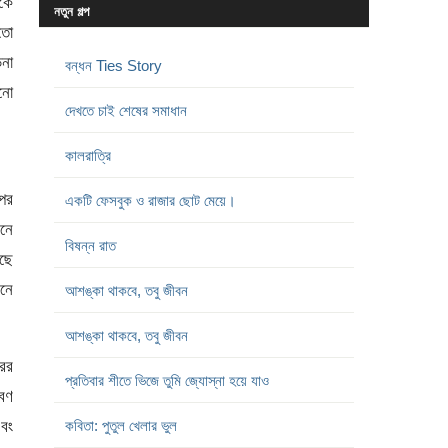
াকে
নতুন গল্প
 তো
ড়না
বন্ধন Ties Story
খনো
দেখতে চাই শেষের সমাধান
কালরাত্রি
উপর
একটি ফেসবুক ও রাজার ছোট মেয়ে।
েনে
বিষন্ন রাত
েছে
মনে
আশঙ্কা থাকবে, তবু জীবন
আশঙ্কা থাকবে, তবু জীবন
রের
প্রতিবার শীতে ভিজে তুমি জ্যোস্না হয়ে যাও
াবণ
এবং
কবিতা: পুতুল খেলার ভুল