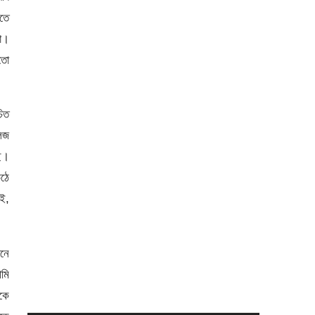
তে
তো।
তো
িত
েজ
ে।
উঠে
েই,
ানে
মি
কে