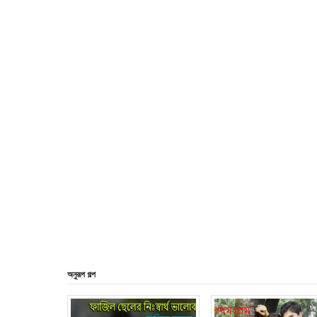
অনুরূপ গল্প