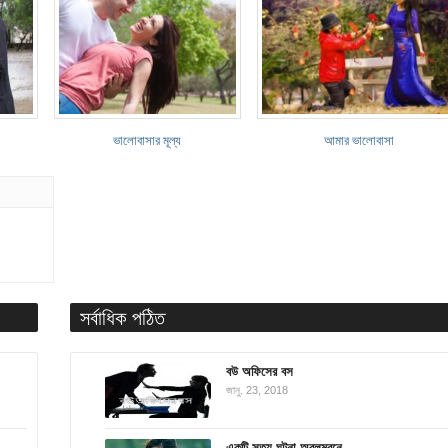
ভালোবাসার মূল্য
আমার ভালোবাসা
সর্বাধিক পঠিত
বউ অফিসের বস
জানু. 23, 2018
একটি সত্য ঘটনা অবলম্বনে