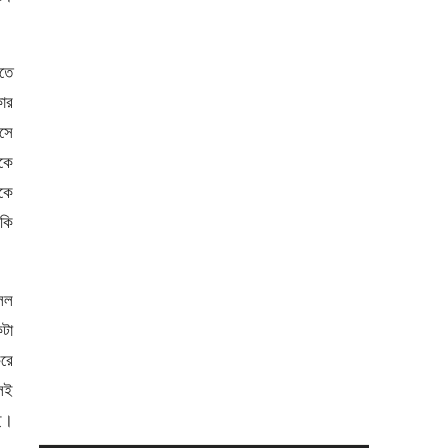
াতে
কার
এসে
কে
কে
 কি
বলল
টা
করে
েই
ছে।