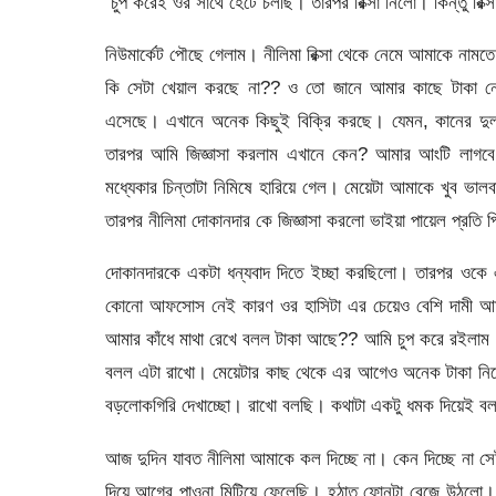
চুপ করেই ওর সাথে হেঁটে চলছি। তারপর রিক্সা নিলো। কিন্তু রিক্
নিউমার্কেট পৌছে গেলাম। নীলিমা রিক্সা থেকে নেমে আমাকে নামতে
কি সেটা খেয়াল করছে না?? ও তো জানে আমার কাছে টাকা নে
এসেছে। এখানে অনেক কিছুই বিক্রি করছে। যেমন, কানের দুল
তারপর আমি জিজ্ঞাসা করলাম এখানে কেন? আমার আংটি লাগবে
মধ্যেকার চিন্তাটা নিমিষে হারিয়ে গেল। মেয়েটা আমাকে খুব ভা
তারপর নীলিমা দোকানদার কে জিজ্ঞাসা করলো ভাইয়া পায়েল প্রতি
দোকানদারকে একটা ধন্যবাদ দিতে ইচ্ছা করছিলো। তারপর ওকে এ
কোনো আফসোস নেই কারণ ওর হাসিটা এর চেয়েও বেশি দামী আম
আমার কাঁধে মাথা রেখে বলল টাকা আছে?? আমি চুপ করে রইলাম। 
বলল এটা রাখো। মেয়েটার কাছ থেকে এর আগেও অনেক টাকা নিয়ে
বড়লোকগিরি দেখাচ্ছো। রাখো বলছি। কথাটা একটু ধমক দিয়েই বলল
আজ দুদিন যাবত নীলিমা আমাকে কল দিচ্ছে না। কেন দিচ্ছে না 
দিয়ে আগের পাওনা মিটিয়ে ফেলেছি। হঠাত ফোনটা বেজে উঠলো