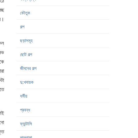
ঠে
্ছে
কৌতুক
ে।
গল্প
ছড়াসমূহ
 কল
িভ
ছোট গল্প
কে
জীবনের গল্প
ারা
টা
দু:খদায়ক
তে
ধর্মীয়
প্রবন্ধ
তাই
খনো
ফ্যান্টাসি
্তি
ভালবাসা