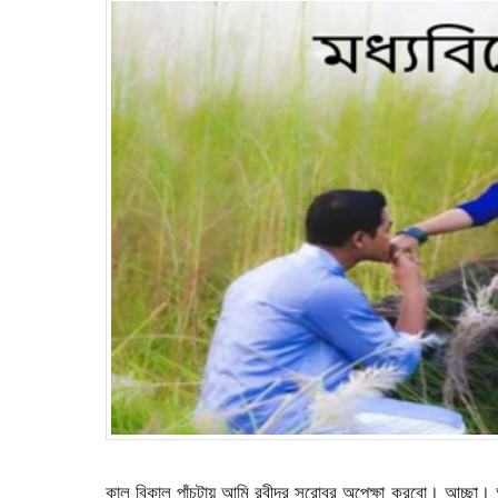
কাল বিকাল পাঁচটায় আমি রবীন্দ্র সরোবর অপেক্ষা করবো। আচ্ছা