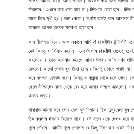
নীলিমা আমার কাছে আশা করেনি। এরকম কথা শুনে নীলিমা আর 
দাঁড়ালাম। এখানে আর থাকা যাবে না। টিউশনে যেতে হবে। টিউশনে 
তাকে নিয়ে সুখী হও। ভাল থেকো। কথাটা বলেই চলে আসলাম নীল
আমাকে অনেক অনেক স্বার্থপর হতে হবে।
কাল নীলিমার বিয়ে। আজ সকালে আমি ঐ চাকরীটার ইন্টার্ভিউ দি
দেই কিন্তু ও রিসিভ করেনি। ভেবেছিলাম চাকরীটা যেহেতু হয়
করলো না। হয়ত অভিমান করেছে আমার উপর। আমি এখন দাঁড়িয়ে 
দেখতে। আজো দেখার খুব ইচ্ছা হচ্ছে। কিন্তু দেখতে পারছি না
করে বললাম ফোনটা ধরো। কিন্তু ও বারান্দা থেকে চলে গেল। 
ছেলে নীলিমদের বাসা থেকে বের হয়ে আমার সামনে আসলো। একটা
আসার জন্য।
সারারাত কান্না করে ভোর বেলা ঘুম দিলাম। ঠিক দুপুরবেলা ঘুম
ঠিক করলাম ইলমার বিয়েতে যাবো। বউ সাজে ওকে দেখাও হয়ে যাব
খুলে দেখিনি। কার্ডটা খুলে দেখলাম যে কিছু টাকা আর একটা চি