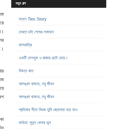
নতুন গল্প
িমা
বন্ধন Ties Story
য়ে
ে।
দেখতে চাই শেষের সমাধান
ের
কালরাত্রি
ছে।
একটি ফেসবুক ও রাজার ছোট মেয়ে।
মার
বিষন্ন রাত
মা
আশঙ্কা থাকবে, তবু জীবন
িয়ে
েশ
আশঙ্কা থাকবে, তবু জীবন
প্রতিবার শীতে ভিজে তুমি জ্যোস্না হয়ে যাও
াকা
কবিতা: পুতুল খেলার ভুল
িন