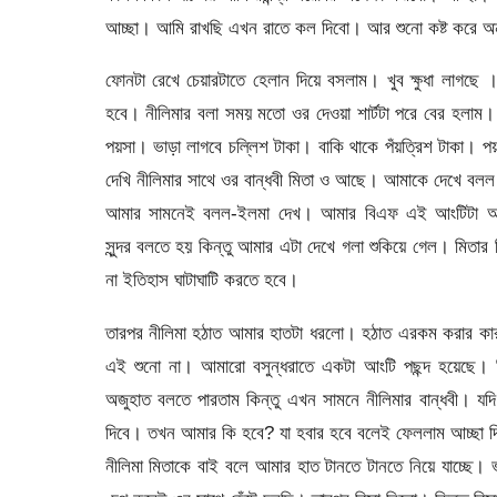
আচ্ছা। আমি রাখছি এখন রাতে কল দিবো। আর শুনো কষ্ট করে 
ফোনটা রেখে চেয়ারটাতে হেলান দিয়ে বসলাম। খুব ক্ষুধা লাগছে
হবে। নীলিমার বলা সময় মতো ওর দেওয়া শার্টটা পরে বের হলাম
পয়সা। ভাড়া লাগবে চল্লিশ টাকা। বাকি থাকে পঁয়ত্রিশ টাকা। প
দেখি নীলিমার সাথে ওর বান্ধবী মিতা ও আছে। আমাকে দেখে ব
আমার সামনেই বলল-ইলমা দেখ। আমার বিএফ এই আংটিটা আমা
সুন্দর বলতে হয় কিন্তু আমার এটা দেখে গলা শুকিয়ে গেল। মিতার
না ইতিহাস ঘাটাঘাটি করতে হবে।
তারপর নীলিমা হঠাত আমার হাতটা ধরলো। হঠাত এরকম করার কারণ 
এই শুনো না। আমারো বসুন্ধরাতে একটা আংটি পছন্দ হয়েছে। 
অজুহাত বলতে পারতাম কিন্তু এখন সামনে নীলিমার বান্ধবী। য
দিবে। তখন আমার কি হবে? যা হবার হবে বলেই ফেললাম আচ্ছা 
নীলিমা মিতাকে বাই বলে আমার হাত টানতে টানতে নিয়ে যাচ্ছে