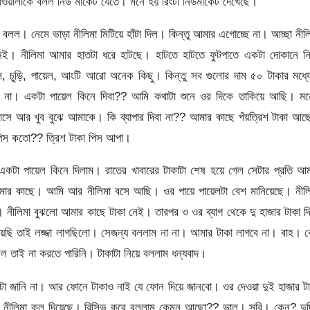
সাওয়ালাকে বলল নিউ মার্কেট যেতে। মনে হয় রিংটা নিউমার্কেট দেখেছে।
 বলল। নেমে ভাড়া নীলিমা মিটিয়ে হাঁটা দিল। কিন্তু আমার এগোচ্ছে না। আচ্ছা নীল
ই। নীলিমা আমার হাতটা ধরে হাটছে। হাটতে হাটতে ফুটপাতে একটা দোকানে নি
, চুড়ি, পায়েল, আংটি আরো অনেক কিছু। কিন্তু সব গুলোর দাম ৫০ টাকার মধ্য
 না। একটা পায়েল কিনে দিবা?? আমি কথাটা শুনে ওর দিকে তাকিয়ে আছি। মন
লবাসে আর খুব বুঝে আমাকে। কি ব্যাপার দিবা না?? আমার কাছে পঁয়ত্রিশ টাকা আ
 পিস কতো?? ত্রিশ টাকা পিস আপা।
কটা পায়েল কিনে দিলাম। রাতের খাবারের টাকাটা শেষ হয়ে গেল সেটার প্রতি আ
ার কাছে। আমি আর নীলিমা বসে আছি। ওর পায়ে পায়েলটা বেশ মানিয়েছে। নীলি
নীলিমা বুঝলো আমার কাছে টাকা নেই। তারপর ও ওর ব্যাগ থেকে দু হাজার টাকা দ
ছি তাই লজ্জা লাগছিলো। সেজন্য বললাম না না। আমার টাকা লাগবে না। বাহ। ব
 তাই না করতে পারিনি। টাকাটা নিয়ে বললাম ধন্যবাদ।
সেটা জানি না। আর ফোনে টাকাও নাই যে ফোন দিয়ে জানবো। ওর দেওয়া দুই হাজার ট
। নীলিমা কল দিয়েছে। রিসিভ করে বললাম কেমন আছো?? ভাল। সরি। কেন? দুদ