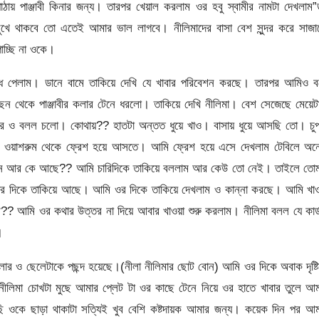
াঠায় পাঞ্জাবী কিনার জন্য। তারপর খেয়াল করলাম ওর হবু স্বামীর নামটা দেখলাম”
ে থাকবে তো এতেই আমার ভাল লাগবে। নীলিমাদের বাসা বেশ সুন্দর করে সাজা
চ্ছি না ওকে।
গন্ধ পেলাম। ডানে বামে তাকিয়ে দেখি যে খাবার পরিবেশন করছে। তারপর আমিও ব
ছন থেকে পাঞ্জাবীর কলার টেনে ধরলো। তাকিয়ে দেখি নীলিমা। বেশ সেজেছে মেয়ে
পর ও বলল চলো। কোথায়?? হাতটা অন্তত ধুয়ে খাও। বাসায় ধুয়ে আসছি তো। চু
ওয়াশরুম থেকে ফ্রেশ হয়ে আসতে। আমি ফ্রেশ হয়ে এসে দেখলাম টেবিলে অন
নে আর কে আছে?? আমি চারিদিকে তাকিয়ে বললাম আর কেউ তো নেই। তাইলে তোম
 দিকে তাকিয়ে আছে। আমি ওর দিকে তাকিয়ে দেখলাম ও কান্না করছে। আমি খাও
?? আমি ওর কথার উত্তর না দিয়ে আবার খাওয়া শুরু করলাম। নীলিমা বলল যে কার্
।
ও ছেলেটাকে পছন্দ হয়েছে।(নীলা নীলিমার ছোট বোন) আমি ওর দিকে অবাক দৃষ্ট
ীলিমা চোখটা মুছে আমার প্লেট টা ওর কাছে টেনে নিয়ে ওর হাতে খাবার তুলে আ
ওকে ছাড়া থাকাটা সত্যিই খুব বেশি কষ্টদায়ক আমার জন্য। কয়েক দিন পর আম