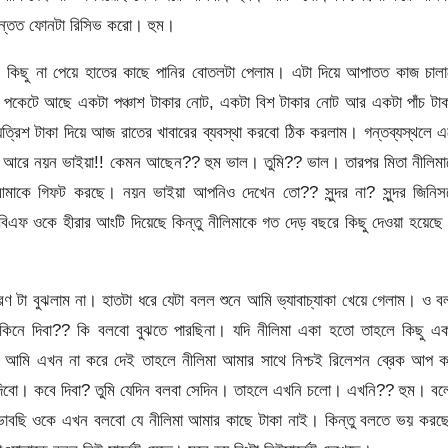
অন্তত ফোনটা রিসিভ করো। হুম।
 । কিছু না পেয়ে হাতের কাছে পানির বোতলটা পেলাম। এটা দিয়ে আপাতত কাজ চাল
। পকেটে আছে একটা পঞ্চাশ টাকার নোট, একটা বিশ টাকার নোট আর একটা পাঁচ টা
য়ত্রিশ টাকা দিয়ে আজ রাতের খাবারের ব্যবস্থা করবো ঠিক করলাম। গন্তব্যস্থলে 
লল আরে নয়ন ভাইয়া!! কেমন আছেন?? হুম ভাল। তুমি?? ভাল। তারপর মিতা নীলিমা
কে গিফট করছে। নয়ন ভাইয়া আপনিও দেখেন তো?? সুন্দর না? সুন্দর জিনিস
 বিএফ ওকে হীরার আংটি দিয়েছে কিন্তু নীলিমাকে গত দেড় বছরে কিছু দেওয়া হয়েছে
টা বুঝলাম না। হাতটা ধরে যেটা বলল শুনে আমি ভ্যাবাচ্যাকা খেয়ে গেলাম। ও 
কিনে দিবা?? কি বলবো বুঝতে পারছিনা। যদি নীলিমা একা হতো তাহলে কিছু এক
দি আমি এখন না করে দেই তাহলে নীলিমা আমার সাথে নিশ্চই রিলেশন ব্রেক আপ 
দিবো। কবে দিবা? তুমি যেদিন বলবা সেদিন। তাহলে এখনি চলো। এখনি?? হুম। বল
। ভাবছি ওকে এখন বলবো যে নীলিমা আমার কাছে টাকা নাই। কিন্তু বলতে ভয় কর