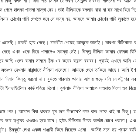
কিছু বলল না। টানা পাঁচ মিনিট তেত্রিশ সেকেন্ড নীরবতা পালনের পর আমি উ
গেলে হালকা পাতলা নাস্তা দেয়। তাই নীলিমাকে বললাম বাবা মা যার সাথে বিয়ে দিচ
িমার চোখের পানি দেখতে হবে সে জন্য নয়, আসলে আমার চোখের পানি লুকাতে হব
য়ে এসেছি। চাকরী হয়ে গেছে। চাকরীটা পেয়েই আম্মুকে জানাই। তারপর নীলিমাকে
েই গেছে এখন ওকে নিয়ে পালালেও সমস্যা নেই। কিন্তু নীলিমা আমার ফোনটা রিস
আছি ওদের বাসার সামনে ঠিক ওর রুমের বারান্দা বরাবর। প্রায়ই এখানে আসি ও
। অতঃপর দেখলাম বারান্দাতে নীলিমা এসেছে। আমাকে দেখে তাকিয়ে আছে। আমি ইশ
ফোন দিলাম কিন্তু ধরলো না। বুঝতে পারলাম আমার আশায় গুড়ে বালি।একটু পর এক
 ইনভাইটেশন কার্ড ধরিয়ে দিলো। বুঝলাম নীলিমা আমাকে দাওয়াত দিলো ওর বিয়ে
 ভেঙ্গে গেল। আসলে খিদা থাকলে ঘুম হবে কিভাবে? কাল রাত থেকে খাই না কিছু। 
ে আর দুপুরের খাওয়াও হয়ে যাবে। হঠাৎ নীলিমার বিয়ের কার্ডটা চোখে পরলো। এ
রকুট। চিরকুটে লেখা একটা পাঞ্জাবী কিনে বিয়েতে এসো। আমিই মনে হয় প্রথম ব্যক