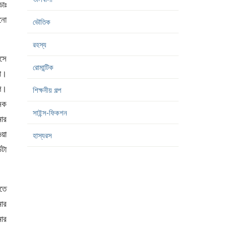
ডাঃ
নো
ভৌতিক
রহস্য
সে
রোমান্টিক
টা।
প।
শিক্ষনীয় গল্প
েক
সাইন্স-ফিকশন
ার
য়া
হাস্যরস
ডটা
িতে
মার
ার