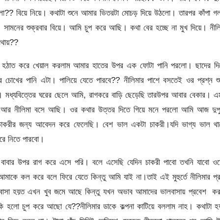
লা?? বিয়ে নিয়ে। কথাটা শুনে আমার ভিতরটা মোচড় দিয়ে উঠলো। তারপর কাঁপা গ
ামনের শুক্রবার বিয়ে। আমি চুপ করে আছি। কথা বের হচ্ছে না মুখ দিয়ে। নীল
োথায়??
। হঠাত করে খেয়াল করলাম আমার হাতের উপর এক ফোটা পানি পরলো। ছাদের দি
র চোখের পানি এটা। পালিয়ে যেতে পারবে?? নীলিমার পাশে বসতেই ওর প্রশ্ন শু
। মধ্যবিত্তের ঘরের ছেলে আমি, রাগকরে বাড়ি ছেড়েছি তারউপর আবার বেকার। এ
ি আর নীলিমা বসে আছি। ওর কথার উত্তর দিতে গিয়ে মনে পরলো আমি আজ দুপু
য়ে চাকরীর জন্য আবেদন করে ফেলেছি। বেশ ভাল একটা চাকরী।যদি ভাগ্য ভাল থা
রে নিতে পারবো।
 বাবার উপর রাগ করে এসে পরি। বলে এসেছি যেদিন চাকরী পাবো তখনি যাবো ওদ
াকে কল করে বলে ফিরে যেতে কিন্তু আমি যাই না।তাই এই মুহুর্তে নীলিমার প্
ালবাসা হয়ত এখন খুব জমে আছে কিন্তু যখন অভাব আমাদের ভালবাসায় প্রবেশ কর
 হলো চুপ করে আছো যে??নীলিমার ডাকে কল্পনা কাটিয়ে বললাম নাহ। কথাটা হ