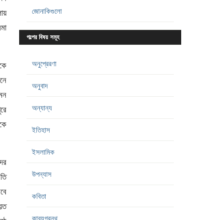
জোনাকিগুলো
লায়
িমা
গল্পের বিষয় সমূহ
অনুপ্রেরণা
কে
নে
অনুবাদ
মন
অন্যান্য
রে
কে
ইতিহাস
ইসলামিক
ের
উপন্যাস
রতি
বে
কবিতা
য়ত
কাব্যগ্রন্থ