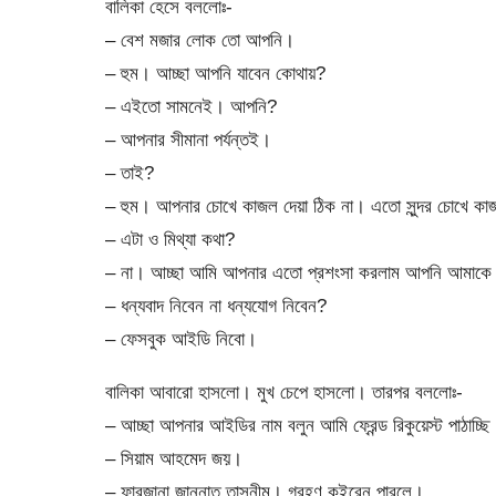
বালিকা হেসে বললোঃ-
– বেশ মজার লোক তো আপনি।
– হুম। আচ্ছা আপনি যাবেন কোথায়?
– এইতো সামনেই। আপনি?
– আপনার সীমানা পর্যন্তই।
– তাই?
– হুম। আপনার চোখে কাজল দেয়া ঠিক না। এতো সুন্দর চোখে কা
– এটা ও মিথ্যা কথা?
– না। আচ্ছা আমি আপনার এতো প্রশংসা করলাম আপনি আমাকে ক
– ধন্যবাদ নিবেন না ধন্যযোগ নিবেন?
– ফেসবুক আইডি নিবো।
বালিকা আবারো হাসলো। মুখ চেপে হাসলো। তারপর বললোঃ-
– আচ্ছা আপনার আইডির নাম বলুন আমি ফ্রেন্ড রিকুয়েস্ট পাঠাচ্ছি
– সিয়াম আহমেদ জয়।
– ফারজানা জান্নাত তাসনীম। গ্রহণ কইরেন পারলে।