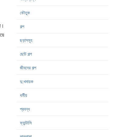
কৌতুক
লো।
গল্প
য়ে
ছড়াসমূহ
ছোট গল্প
জীবনের গল্প
দু:খদায়ক
ধর্মীয়
প্রবন্ধ
ফ্যান্টাসি
ভালবাসা