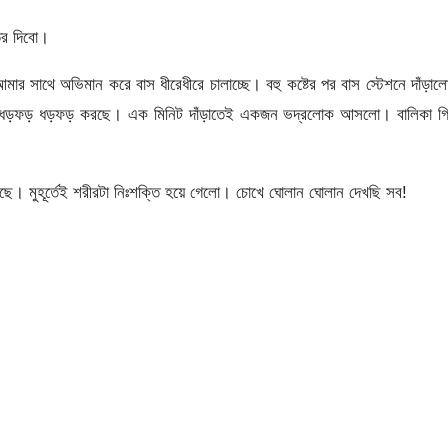
তর দিবো।
র সাথে অভিমান করে বাস ধীরেধীরে চালাচ্ছে। বহু কষ্টের পর বাস স্টেশনে দাঁড়া
কটা ধড়ফড় ধড়ফড় করছে। এক মিনিট দাঁড়াতেই একজন ভদ্রলোক আসলো। বালিকা গি
। মুহূর্তেই শরীরটা নিঃশক্তি হয়ে গেলো। চোখে ঘোলান ঘোলান দেখছি সব!