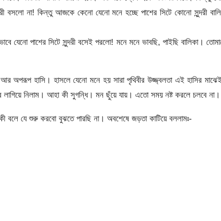
্দরী বসলো না! কিন্তু আজকে কেনো যেনো মনে হচ্ছে পাশের সিটে কোনো সুন্দরী বাল
াবে যেনো পাশের সিটে সুন্দরী বসেই পরলো! মনে মনে ভাবছি, পাইছি বালিকা। তোম
 অপরূপ হাসি। হাসলে যেনো মনে হয় সারা পৃথিবীর উজ্জ্বলতা এই হাসির মাঝে
ে লাগিয়ে নিলাম। আহা কী সুগন্ধি। মন ছুঁয়ে যায়। এতো সময় নষ্ট করলে চলবে না।
কী বলে যে শুরু করবো বুঝতে পারছি না। অবশেষে জড়তা কাটিয়ে বললামঃ-