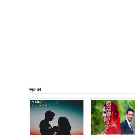
অনুরূপ গল্প