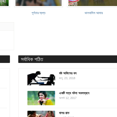
পূর্ণতার স্বপ্ন
ভালবাসিস আমায়
সর্বাধিক পঠিত
বউ অফিসের বস
জানু. 23, 2018
একটি সত্য ঘটনা অবলম্বনে
আগস্ট 12, 2017
বাসর রাত