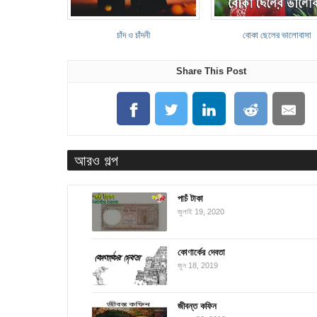
চাঁদ ও চাঁদনী
বোকা ছেলের ভালোবাসা
Share This Post
আরও গল্প
পাচঁ টাকা
জুলাই 19, 2020
কোণার্কের দেবতা
জুন 18, 2019
জীবন্ত কফিন