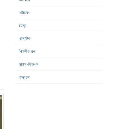
ভৌতিক
রহস্য
রোমান্টিক
শিক্ষনীয় গল্প
সাইন্স-ফিকশন
হাস্যরস