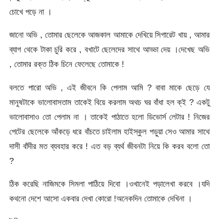
চোখে পড়ে না ।
জানো অভি , তোমার ছেলেকে আজকাল আমাকে দেখিয়ে সিগারেট খায় , আমার
ব্যাগ থেকে টাকা চুরি করে , বখাটে ছেলেদের সাথে আড্ডা দেয় ।দেখেছ অভি
, তোমার রক্ত ঠিক চিনে ফেলেছে তোমাকে !
বলতে পারো অভি , এই জীবনে কি পেলাম আমি ? বাবা মাকে ছেড়ে যে
মানুষটাকে ভালোবাসতাম তাকেই বিয়ে করলাম অথচ ঘর বাঁধা হল ক্ই ? একটু
ভালোবাসাও তো পেলাম না । তাকেই পাঠাতে হলো ডিভোর্স লেটার ! নিজের
পেটের ছেলেকে আঁকড়ে ধরে বাঁচতে চাইলাম হাইস্কুল পড়ুয়া সেও আমার সাথে
দাসী বাঁদীর মত ব্যবহার করে ! এত বড় ব্যর্থ জীবনটা নিয়ে কি করব বলো তো
?
ঠিক করেছি নাজিমকে সিমলা পাঠিয়ে দিবো ।ওখানেই পড়ালেখা করবে ।যদি
কথনো দেশে আসো একবার দেখা কোরো !অনেকদিন তোমাকে দেখিনা ।