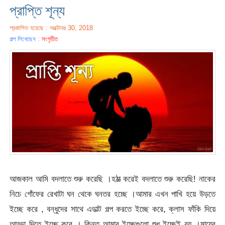
প্রাপ্তি শূন্য
প্রকাশিত হয়েছে : অক্টোবর 30, 2018
গল্প লিখেছেন :
সংগৃহীত
আজকাল আমি বদলাতে শুরু করেছি ।হঠাত্‍ করেই বদলাতে শুরু করেছি! নাকের
নিচে গোঁফের রেখাটা ঘন থেকে ঘনতর হচ্ছে ।আমার এখন পাখি হয়ে উড়তে
ইচ্ছে করে , বন্ধুদের সাথে এডাল্ট গল্প করতে ইচ্ছে করে, ক্লাস ফাঁকি দিয়ে
আড্ডা দিতে ইচ্ছে করে । কিন্তু আমার ইচ্ছেগুলো শুধু ইচ্ছেই রয় ।মায়ের