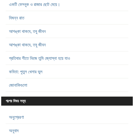
একটি ফেসবুক ও রাজার ছোট মেয়ে।
বিষন্ন রাত
আশঙ্কা থাকবে, তবু জীবন
আশঙ্কা থাকবে, তবু জীবন
প্রতিবার শীতে ভিজে তুমি জ্যোস্না হয়ে যাও
কবিতা: পুতুল খেলার ভুল
জোনাকিগুলো
গল্পের বিষয় সমূহ
অনুপ্রেরণা
অনুবাদ