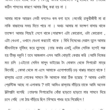
কঠিন শাসনের কারণে আমার কিছু করা হয় না ।
আমার মাকে আয়রন লেডী বললেও কম বলা হবে ।শুনেছি চাকুরীজীবী মা রা
নাকি বাচ্চাদের সময় দিতে পারে না । অথচ আমার মা যতক্ষণ বাসায় থাকে
ততক্ষণ আমার পিছেই লেগে থাকে।সারাক্ষণ এটা কোরোনা, ওটা কোরোনা ,
এটা খেওনা , ওখানে যেওনা করতেই থাকে । বিধি নিষেধের দেয়াল তুলে আমার
জীবনটাকে দূর্বিষহ করে তুলেছে ।তার কথার একটু এদিক সেদিক হলেই শুরু
হয় তীব্র বকুনি ! তবে আজকাল এসব আমি থোড়াই কেয়ার করি ।আমি নিজের
মত চলি ।এইতো সেদিন মাসুদ ভাইয়ের টং দোকান থেকে সিগারেট মাত্র
কিনেছি , কোথা থেকে মা এসে আমাকে এলোপাতাড়ি চড় থাপ্পড় মারতে থাকে !
রাস্তায় এতো লোকের সামনে কি আমাকে মারা ঠিক হয়েছে ? আমার একটা
প্রেস্টিজ আছে না এলাকায় ? তাই আমিও রাস্তায় দাঁড়িয়ে তাকে আমি অনেক
উল্টাপাল্টা বলেছি ।তারপর সিগারেটের ধোঁয়া ছাড়তে ছাড়তে মার সামনে দিয়ে
চলে গেছি ।মা ঠায় দাঁড়িয়ে ছিল !বিস্ময়ে পাথর হয়ে গিয়েছিল !