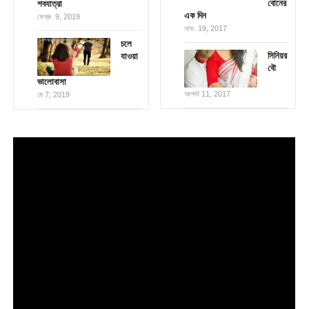
বোনের
শবযাত্রা
এক দিন
ফেব্রু. 9, 2019
নভে. 19, 2017
চলে
সিনিয়র
যাওয়া
বৌ
ভালোবাসা
আগস্ট 11, 2017
মে 7, 2019