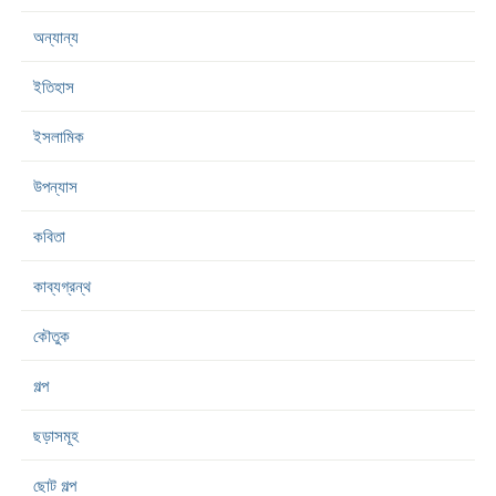
অন্যান্য
ইতিহাস
ইসলামিক
উপন্যাস
কবিতা
কাব্যগ্রন্থ
কৌতুক
গল্প
ছড়াসমূহ
ছোট গল্প