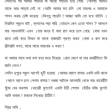
সেদিনের পর আমার গম্ভীর মা আরো গম্ভীর হয়ে গেছে ।অবশ্য আমিও
তাকে আর পাত্তা দেই না ।আমি আমার মত চলি ।মা তারপর ও আমাকে
শাসন করার চেষ্টা করেছে ।কিন্তু পারেনি ! আচ্ছা আমি তো বখে যাইনি ।
নিয়মিত স্কুলে যাই , ক্লাসের পড়া পারি ।তাহলে কেন এতো শাসন ? আসলে
মার স্বভাবটাই এমন ।তার জন্য ই বাবা রাগ করে চলে গেছে ।বাবা যখন
রাতে দেরি করে ফিরত মা তাকে হাজারটা প্রশ্ন করত ।বাবা ও রাগ করে
উল্টাপাল্টা বলত, মাঝে মাঝে মারধোর ও করত !
মা আমার সাথে কথা বলা বন্ধ করে দিয়েছে ।রাত জেগে মা তার ডায়রীটাতে কি
জানি লেখে !
সেদিন দুপুরে স্কুল আগেই ছুটি হয়েছে ।আমার ব্যাগে বাসার একটা চাবি থাকে
।আগে আগে চলে গেলাম বাসায় ! দরজা আটকে আলমারি থেকে মার ডায়েরীটা
খুঁজে বের করলাম ।ডায়েরী খুলতেই একটা চিঠি পেলাম ।চিঠির ভাঁজ খুলেই
আমি অবাক ! বাবাকে লিখেছে চিঠিটা !
প্রিয় অভি ,