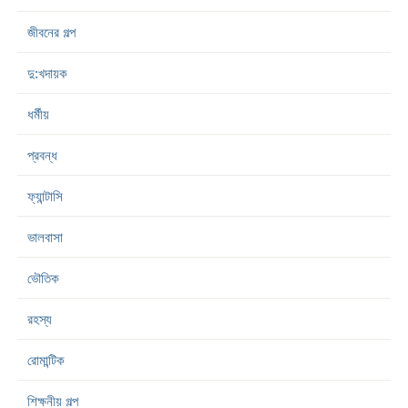
জীবনের গল্প
দু:খদায়ক
ধর্মীয়
প্রবন্ধ
ফ্যান্টাসি
ভালবাসা
ভৌতিক
রহস্য
রোমান্টিক
শিক্ষনীয় গল্প