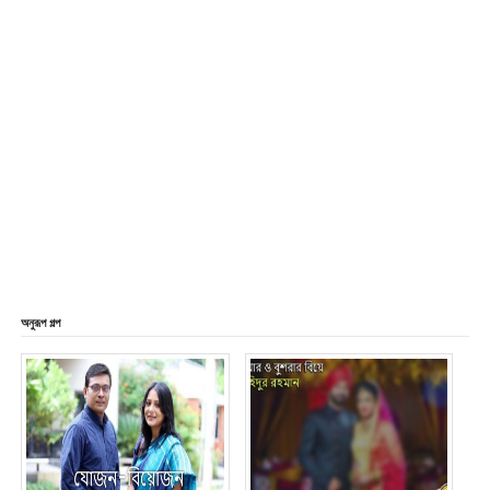
অনুরূপ গল্প