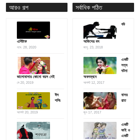
আরও গল্প
সর্বাধিক পঠিত
বউ
এপিটাফ
অফিসের বস
নভে. 28, 2020
জানু. 23, 2018
একটি
সত্য
ঘটনা
ভালোবাসার কোনো বয়স নেই
অবলম্বনে
মে 20, 2019
আগস্ট 12, 2017
ঈদ
বাসর
শপিং
রাত
আগস্ট 20, 2019
জুন 17, 2017
একটি
ভাই ও
একটি