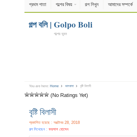
প্রথম পাতা
গল্পের বিষয়
গল্প লিখুন
আমাদের সম্পর্কে
গল্প বলি | Golpo Boli
গল্পের ভুবন
You are here:
Home
ভালবাসা
বৃষ্টি বিলাসী
(No Ratings Yet)
বৃষ্টি বিলাসী
প্রকাশিত হয়েছে : অক্টোবর 28, 2018
গল্প লিখেছেন :
ফয়সাল হোসেন