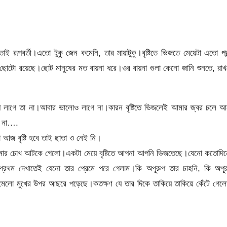
 রূপবর্তী।এতো টুকু জেন কমেনি, তার মায়াটুকু।বৃষ্টিতে ভিজতে মেয়েটা এতো পছ
ছোটো রয়েছে।ছোট মানুষের মত বায়না ধরে।ওর বায়না গুলা কেনো জানি শুনতে, রা
খারাপ লাগে তা না।আবার ভালোও লাগে না।কারন বৃষ্টিতে ভিজলেই আমার জ্বর চলে 
ো না….
আজ বৃষ্টি হবে তাই ছাতা ও নেই নি।
র আমার চোখ আটকে গেলো।একটা মেয়ে বৃষ্টিতে আপনা আপনি ভিজতেছে।যেনো কতোদিন
।প্রথম দেখাতেই যেনো তার প্রেমে পরে গেলাম।কি অপূরুপ তার চাহনি, কি অপূর
মেলো মুখের উপর আছরে পড়েছে।কতক্ষণ যে তার দিকে তাকিয়ে তাকিয়ে কেঁটে গে