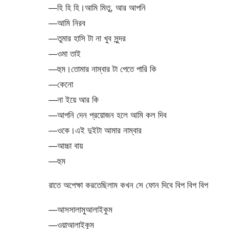
—হি হি হি।আমি মিতু, আর আপনি
—আমি নিরব
—তুমার হাসি টা না খুব সুন্দর
—ওমা তাই
—হুম।তোমার নাম্বার টা পেতে পারি কি
—কেনো
—না ইয়ে আর কি
—আপনি দেন প্রয়োজন হলে আমি কল দিব
—ওকে।এই দুইটা আমার নাম্বার
—আচ্চা বায়
—হুম
রাতে অপেক্ষা করতেছিলাম কখন সে ফোন দিবে বিপ বিপ বিপ
—আসসালামুআলাইকুম
—ওয়াআলাইকুম