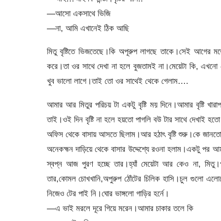
—আসো একসাথে ভিজি
—না, আমি এখানেই ঠিক আছি
মিতু বৃষ্টিতে ভিজতেছে।কি অপূরুপ লাগছে তাকে।সেই আগের মতোই
করে।তা ওর সাথে দেখা না হলে বুজতামই না।মেয়েটা কি, এখনো 
খুব ভালো লাগে।তাই তো ওর সাথেই থেকে গেলাম….
আমার আর মিতুর পরিচয় টা একটু বৃষ্টি ময় দিনে।আমার বৃষ্টি 
তাই।ওই দিন বৃষ্টি না হলে হয়তো পাগলি বউ টার সাথে দেখাই হত
অফিস থেকে বাসায় আসতে ছিলাম।আর হঠাৎ বৃষ্টি শুরু।কে জানতো 
অনেকহ্মন দাড়িয়ে থেকে বাসার উদ্দেশ্যে রওনা হলাম।একটু প
স্বপ্ন আজ পুরণ হচ্ছে তার।হ্যাঁ মেয়েটা আর কেও না, মিতু
তার,কোমল চোখখানি,অপুরুপ ঠোঁটের চিলিক হাসি।চুল গুলো এলো
নিজেও টের পাই নি।ঘোর ভাঙ্গলো গাড়ির হর্নে।
—এ ভাই মরলে দূরে গিয়ে মরেন।আমার চাকার তলে কি