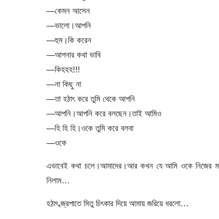
—কেমন আসেন
—ভালো।আপনি
—হুম।কি করেন
—আপনার কথা ভাবি
—কিহহহ!!!
—না কিছু না
—তা হঠাৎ করে তুমি থেকে আপনি
—আপনি।আপনি করে বলছেন।তাই আমিও
—হি হি হি।ওকে তুমি করে বলবা
—ওকে
এভাবেই কথা চলে।আমাদের।আর কখন যে আমি ওকে নিজের মনের ক
নিলাম…
হঠাৎ ব্জ্রপাতে মিতু চিৎকার দিয়ে আমায় জরিয়ে ধরলো…