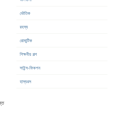
ভৌতিক
রহস্য
রোমান্টিক
শিক্ষনীয় গল্প
সাইন্স-ফিকশন
হাস্যরস
্ত