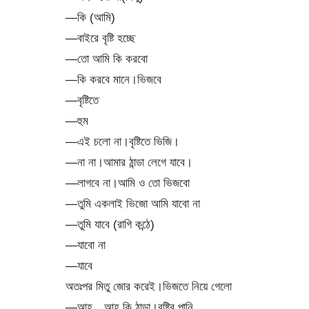
—কি (আমি)
—বাইরে বৃষ্টি হচ্ছে
—তো আমি কি করবো
—কি করবে মানে।ভিজবে
—বৃষ্টিতে
—হুম
—এই চলো না।বৃষ্টিতে ভিজি।
—না না।আমার ঠান্ডা লেগে যাবে।
—লাগবে না।আমি ও তো ভিজবো
—তুমি একলাই ভিজো আমি যাবো না
—তুমি যাবে (রাগি কন্ঠে)
—যাবো না
—যাবে
অতঃপর মিতু জোর করেই।ভিজতে নিয়ে গেলো
—আহ…আহ কি ঠান্ডা।বৃষ্টির পানি..