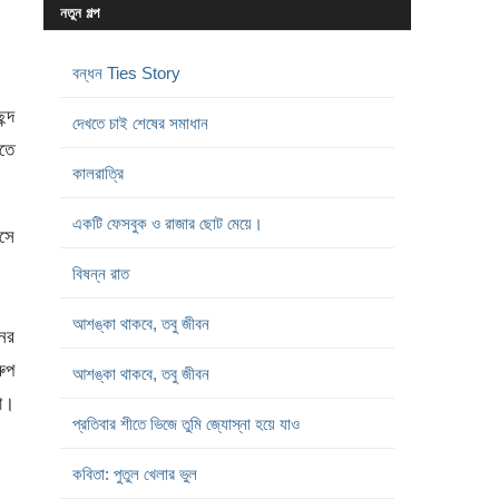
নতুন গল্প
বন্ধন Ties Story
ন্দ
দেখতে চাই শেষের সমাধান
খতে
কালরাত্রি
একটি ফেসবুক ও রাজার ছোট মেয়ে।
আসে
বিষন্ন রাত
আশঙ্কা থাকবে, তবু জীবন
ের
ুপ
আশঙ্কা থাকবে, তবু জীবন
লো।
প্রতিবার শীতে ভিজে তুমি জ্যোস্না হয়ে যাও
কবিতা: পুতুল খেলার ভুল