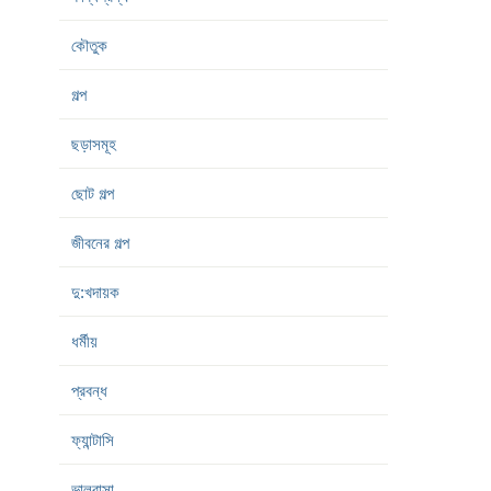
কৌতুক
গল্প
ছড়াসমূহ
ছোট গল্প
জীবনের গল্প
দু:খদায়ক
ধর্মীয়
প্রবন্ধ
ফ্যান্টাসি
ভালবাসা