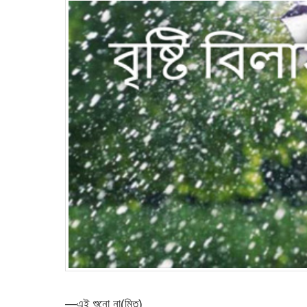
—এই শুনো না(মিতু)