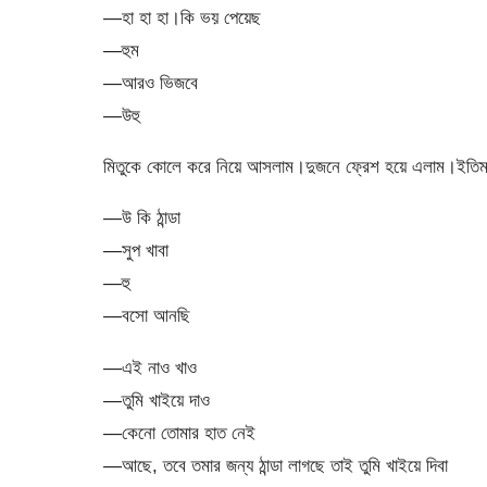
—হা হা হা।কি ভয় পেয়েছ
—হুম
—আরও ভিজবে
—উহু
মিতুকে কোলে করে নিয়ে আসলাম।দুজনে ফ্রেশ হয়ে এলাম।ইতিম
—উ কি ঠান্ডা
—সুপ খাবা
—হু
—বসো আনছি
—এই নাও খাও
—তুমি খাইয়ে দাও
—কেনো তোমার হাত নেই
—আছে, তবে তমার জন্য ঠান্ডা লাগছে তাই তুমি খাইয়ে দিবা