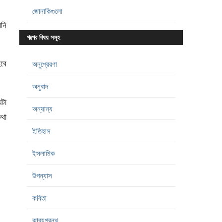
জোনাকিগুলো
ানি
গল্পের বিষয় সমূহ
হবে
অনুপ্রেরণা
অনুবাদ
েটা
অন্যান্য
কথা
ইতিহাস
ইসলামিক
উপন্যাস
কবিতা
কাব্যগ্রন্থ