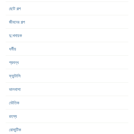
ছোট গল্প
জীবনের গল্প
দু:খদায়ক
ধর্মীয়
প্রবন্ধ
ফ্যান্টাসি
ভালবাসা
ভৌতিক
রহস্য
রোমান্টিক