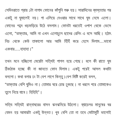
সেদিনরাতে প্রায় ১টা নাগাদ ফোনের কাঁপুনি শুরু হয়। সারাদিনের ব্যস্ততার পর
একটু না ঘুমালেই নয়। গা এলিয়ে দেওয়ার সাথে সাথে ঘুম নেমে এলো।
ফোনের শব্দে ধড়ফড়িয়ে উঠে বসলাম। ফোনটা ধরতেই ওপাশ থেকে ভেসে
এলো, “ডাক্তার, আমি না এখন এলোচুলে ছাদের রেলিং এ বসে আছি। হঠাৎ
নিচ থেকে কেউ তাকালো আর আমি হিঁহিঁ করে হেসে দিলাম…ভাবো
একবার….হাহাহা।”
তখন মনে হচ্ছিলো মেয়েটা সত্যিই পাগল হয়ে গেছে। বলে কী রাতে ঘুম
ঠিকঠাক হচ্ছে কী না জানতে ফোন দিলাম। একটু পরেই আসল কথাটা
বললো। কথা বলার ঢং টা বেশ লাগে কিন্তু।বেশ মিষ্টি করেই বলল,
“ডাক্তার বেশি ঘুমিও না। তোমার ঘরে চোর ঢুকছে। না ধরলে পরে তোমাকেও
তুলে নিয়ে যাবে। হিহিহি”।
সত্যি সত্যিই রান্নাঘরের বাসন ঝনঝনিয়ে উঠলো। ব্যাচেলর মানুষের ঘর
যেমন হয় আমারটা একটু উন্নত। খুব বেশি তো না তবে মোটামুটি ভালোই