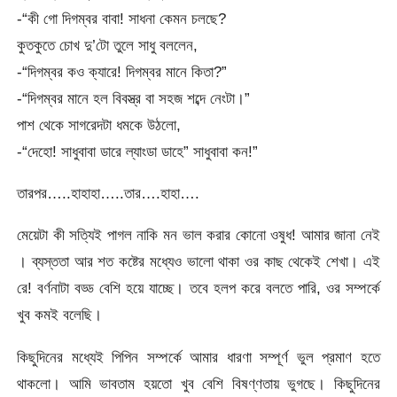
-“কী গো দিগম্বর বাবা! সাধনা কেমন চলছে?
কুতকুতে চোখ দু’টো তুলে সাধু বললেন,
-“দিগম্বর কও ক্যারে! দিগম্বর মানে কিতা?”
-“দিগম্বর মানে হল বিবস্ত্র বা সহজ শব্দে নেংটা।”
পাশ থেকে সাগরেদটা ধমকে উঠলো,
-“দেহো! সাধুবাবা ডারে ল্যাংডা ডাহে” সাধুবাবা কন!”
তারপর…..হাহাহা…..তার….হাহা….
মেয়েটা কী সত্যিই পাগল নাকি মন ভাল করার কোনো ওষুধ! আমার জানা নেই
। ব্যস্ততা আর শত কষ্টের মধ্যেও ভালো থাকা ওর কাছ থেকেই শেখা। এই
রে! বর্ণনাটা বড্ড বেশি হয়ে যাচ্ছে। তবে হলপ করে বলতে পারি, ওর সম্পর্কে
খুব কমই বলেছি।
কিছুদিনের মধ্যেই পিপিন সম্পর্কে আমার ধারণা সম্পূর্ণ ভুল প্রমাণ হতে
থাকলো। আমি ভাবতাম হয়তো খুব বেশি বিষণ্ণতায় ভুগছে। কিছুদিনের