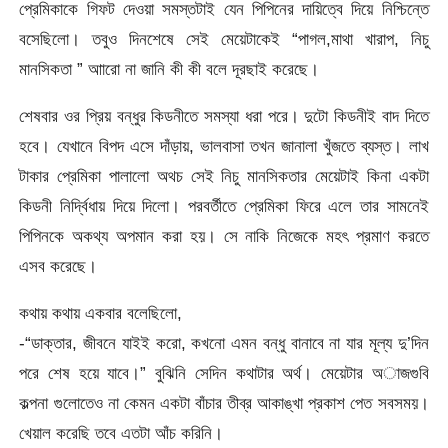
প্রেমিকাকে গিফট দেওয়া সমস্তটাই যেন পিপিনের দায়িত্বে দিয়ে নিশ্চিন্তে
বসেছিলো। তবুও দিনশেষে সেই মেয়েটাকেই “পাগল,মাথা খারাপ, নিচু
মানসিকতা ” আারো না জানি কী কী বলে দূরছাই করেছে।
শেষবার ওর প্রিয় বন্ধুর কিডনীতে সমস্যা ধরা পরে। দুটো কিডনীই বাদ দিতে
হবে। যেখানে বিপদ এসে দাঁড়ায়, ভালবাসা তখন জানালা খুঁজতে ব্যস্ত। লাখ
টাকার প্রেমিকা পালালো অথচ সেই নিচু মানসিকতার মেয়েটাই কিনা একটা
কিডনী নির্দ্বিধায় দিয়ে দিলো। পরবর্তীতে প্রেমিকা ফিরে এলে তার সামনেই
পিপিনকে অকথ্য অপমান করা হয়। সে নাকি নিজেকে মহৎ প্রমাণ করতে
এসব করেছে।
কথায় কথায় একবার বলেছিলো,
-“ডাক্তার, জীবনে যাইই করো, কখনো এমন বন্ধু বানাবে না যার মূল্য দু’দিন
পরে শেষ হয়ে যাবে।” বুঝিনি সেদিন কথাটার অর্থ। মেয়েটার অাজগুবি
কল্পনা গুলোতেও না কেমন একটা বাঁচার তীব্র আকাঙ্খা প্রকাশ পেত সবসময়।
খেয়াল করেছি তবে এতটা আঁচ করিনি।