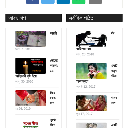
আরও গল্প
সর্বাধিক পঠিত
ডায়রী
বউ
অফিসের বস
ডিসে. 1, 2019
জানু. 23, 2018
মোমের
আলো:
একটি
১৪.
সত্য
ঘটনা
অগ্নিবর্ষী দৃষ্টি দিয়ে
অবলম্বনে
জানু. 30, 2020
আগস্ট 12, 2017
বিয়ে
বেঙে
বাসর
দাও
রাত
মে 26, 2019
জুন 17, 2017
সুখের
সীমা
একটি