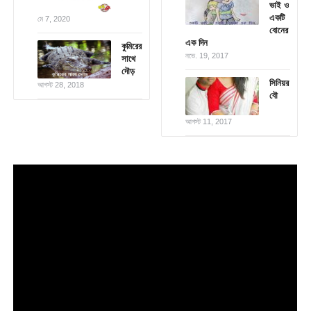
ভাই ও
একটি
মে 7, 2020
বোনের
এক দিন
কুমিরের
নভে. 19, 2017
সাথে
দৌড়
সিনিয়র
আগস্ট 28, 2018
বৌ
আগস্ট 11, 2017