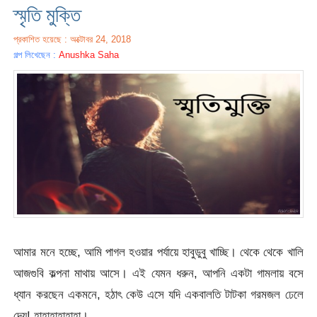
স্মৃতি মুক্তি
প্রকাশিত হয়েছে : অক্টোবর 24, 2018
গল্প লিখেছেন :
Anushka Saha
আমার মনে হচ্ছে, আমি পাগল হওয়ার পর্যায়ে হাবুডুবু খাচ্ছি। থেকে থেকে খালি
আজগুবি কল্পনা মাথায় আসে। এই যেমন ধরুন, আপনি একটা গামলায় বসে
ধ্যান করছেন একমনে, হঠাৎ কেউ এসে যদি একবালতি টাটকা গরমজল ঢেলে
দেয়! হাহাহাহাহাহা।