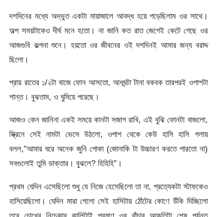
দশদিনের মধ্যে অদ্ভুত একটা মায়াজালে আবদ্ধ হয়ে পড়েছিলাম ওর সাথে।
অল্প সময়টাকেও দীর্ঘ মনে হতো। না জানি কত রাত জেগেই কেটে গেছে ওর
আজগুবি কল্পনা শুনে। হয়তো ওর জীবনের ওই দশদিনই আমার জন্য বরাদ্দ
ছিলো।
প্রায় রাতের ১/২টা বাজে ফোন আসতো, আধঘন্টা টানা বকবক তারপরই ওপাশটা
শান্ত। বুঝতাম, ও ঘুমিয়ে পরেছে।
আজও কেন জানিনা একই সময়ে কানটা সজাগ রাখি, এই বুঝি ফোনটা বাজলো,
স্ক্রিনে সেই নামটা ভেসে উঠলো, ওপাশ থেকে কেউ হাসি হাসি গলায়
বলল,”আমার ঘরে অনেক জুনি পোকা (জোনাকি টা উচ্চারণ করতে পারতো না)
সবগুলোই তুমি ডাক্তার। বুঝলে? হিহিহি”।
প্রথম যেদিন এসেছিলো শুধু যে নিজে হেসেছিলো তা না, প্রত্যেকটা স্টাফকেও
হাসিয়েছিলো। যেদিন মারা গেলো সেই হাসিটায় ঠোঁটের কোণে উঁকি দিচ্ছিলো
তবে চোখের নিচেকার কালিটাই প্রমাণ ওর বাঁচার আকুতিটা শেষ পর্যন্ত