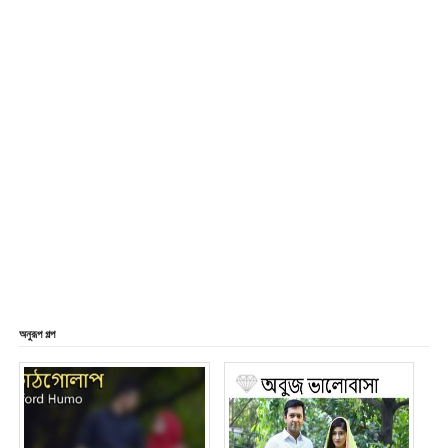
অনুরূপ গল্প