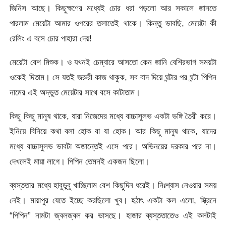
জিনিস আছে। কিছুক্ষণের মধ্যেই চোর ধরা পড়লো আর সকালে জানতে
পারলাম মেয়েটা আমার ওপরের তলাতেই থাকে। কিন্তু ভাবছি, মেয়েটা কী
রেলিং এ বসে চোর পাহারা দেয়!
মেয়েটা বেশ মিশুক। ও যখনই চেম্বারে আসতো কেন জানি বেশিরভাগ সময়টা
ওকেই দিতাম। সে যতই জরুরী কাজ থাকুক, সব বাদ দিয়ে ঘন্টার পর ঘন্টা পিপিন
নামের এই অদ্ভুত মেয়েটার সাথে বসে কাটাতাম।
কিছু কিছু মানুষ থাকে, যারা নিজেদের মধ্যে বাচ্চাসুলভ একটা ভঙ্গি তৈরী করে।
ইনিয়ে বিনিয়ে কথা বলা হোক বা যা হোক। আর কিছু মানুষ থাকে, যাদের
মধ্যে বাচ্চাসুলভ ভাবটা অজান্তেই এসে পরে। অভিনয়ের দরকার পরে না।
দেখলেই মায়া লাগে। পিপিন তেমনই একজন ছিলো।
ব্যস্ততার মধ্যে হাবুডুবু খাচ্ছিলাম বেশ কিছুদিন ধরেই। নিঃশ্বাস নেওয়ার সময়
নেই। মায়াপুর যেতে ইচ্ছে করছিলো খুব। হঠাৎ একটা কল এলো, স্ক্রিনে
“পিপিন” নামটা জ্বলজ্বল কর ভাসছে। হাজার ব্যস্ততাতেও এই কলটাই