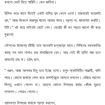
কখনো কেটে দিতে পারিনি। কেন জানিনা।
রিসিভ করে কানে দিতেই একটা হাসির শব্দ ভেসে এলো। তারপরেই কয়েকটা
শব্দ,” আজ বিকেলে মায়াপুর যাবেন আমার সাথে। প্রশ্ন না, জানালাম কথাটা।
টাটা।” খট করে লাইনটা কেটে গেল। মেয়েটা কী মন পড়তে জানে! কী করে
বুঝলো!
স্টেশনের উদ্দেশ্যে হাঁটছি তবে অনেকটা ছন্নছাড়া ভাবে। পিপিনের বকবকানির
কাছে সব ভাল লাগাও হার মানাচ্ছিলো যেন। আর সেই কী হাসি! শুরু হলে
থামতেই চায় না। হঠাৎ বলে,
” ধরুন, আজ আপনার হিমু হতে ইচ্ছে হলো। হলুদ পকেটবিহীন পাঞ্জাবী, খালি
পায়ে। কোনো রূপাকে ফোন করে বাসস্ট্যান্ডে আসতে বললেন। বেরিয়ে পরলেন
কিন্তু ওখানে গেলেন না। অচেনা কোনো দিগম্বর বাবার খোঁজে ঘুরতে
লাগলেন। পেয়েও গেলেন।
ধ্যানমগ্ন দিগম্বর বাবাকে প্রশ্ন করলেন,