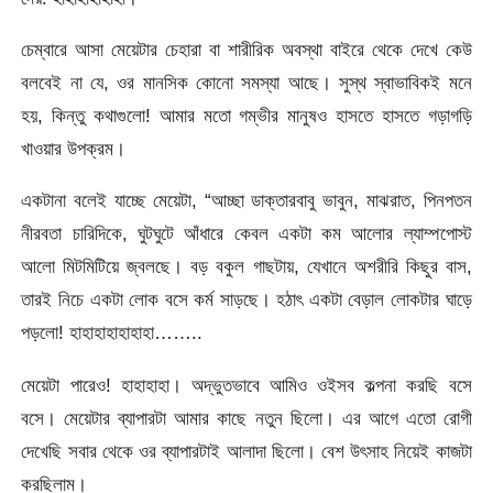
চেম্বারে আসা মেয়েটার চেহারা বা শারীরিক অবস্থা বাইরে থেকে দেখে কেউ
বলবেই না যে, ওর মানসিক কোনো সমস্যা আছে। সুস্থ স্বাভাবিকই মনে
হয়, কিন্তু কথাগুলো! আমার মতো গম্ভীর মানুষও হাসতে হাসতে গড়াগড়ি
খাওয়ার উপক্রম।
একটানা বলেই যাচ্ছে মেয়েটা, “আচ্ছা ডাক্তারবাবু ভাবুন, মাঝরাত, পিনপতন
নীরবতা চারিদিকে, ঘুটঘুটে আঁধারে কেবল একটা কম আলোর ল্যাম্পপোস্ট
আলো মিটমিটিয়ে জ্বলছে। বড় বকুল গাছটায়, যেখানে অশরীরি কিছুর বাস,
তারই নিচে একটা লোক বসে কর্ম সাড়ছে। হঠাৎ একটা বেড়াল লোকটার ঘাড়ে
পড়লো! হাহাহাহাহাহাহা……..
মেয়েটা পারেও! হাহাহাহা। অদ্ভুতভাবে আমিও ওইসব কল্পনা করছি বসে
বসে। মেয়েটার ব্যাপারটা আমার কাছে নতুন ছিলো। এর আগে এতো রোগী
দেখেছি সবার থেকে ওর ব্যাপারটাই আলাদা ছিলো। বেশ উৎসাহ নিয়েই কাজটা
করছিলাম।