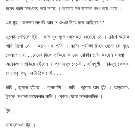
মনের ঘরটা অন্ধকার হয়ে আছে । আলোর সব জানালা বন্ধ হয়ে গেছে ।
এই টুই ! কতক্ষণ লাগাবি আর ? খাওয়া নিয়ে বসে আছিতো ! ‘
ভুলেই গেছিলো টুই । হাত মুখ ধুতে ওয়াশরুমে এসেছে সে । চোখে অনেক
পানি দিলো সে । অনেএএক পানি । কষ্টের প্রতিটা চিহ্ন যেনো সে মুছে
ফেলতে চায়. . .মেয়ের দিকে তাকিয়ে কি যেন বোঝার চেষ্টা করছেন সায়মা ।
অনেকক্ষণ তাকিয়ে রইলেন । প্রাণবন্ত মেয়েটা , হাসিখুশী । কিন্তু কোথাও
যেন তবু কিছু একটা ঠিক নেই . . .
মাহি , জুমানা হাঁটছে .. পাশাপাশি । মাহি , জুমানা আর টুই । আড়চোখে
টুইকে দেখলো কয়েকবার মাহি । কেমন যেনো অস্বাভাবিক ।
টুই . . .
তাকালোওনা টুই ।