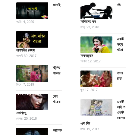
সানাই
বউ
অফিসের বস
অক্টো. 4, 2020
জানু. 23, 2018
একটি
সত্য
ঘটনা
নাগমনির রহস্য
অবলম্বনে
আগস্ট 30, 2017
আগস্ট 12, 2017
স্টুপিড
লাভার
বাসর
রাত
ডিসে. 7, 2019
জুন 17, 2017
বেল
গাছের
একটি
ভাই ও
একটি
মহাপ্ৰভু
বোনের
ফেব্রু. 20, 2018
এক দিন
নভে. 19, 2017
ভয়ানক