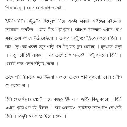
গিয়ে আছে । কোন যোগাযোগ ও নেই ।
ইউনিভার্সিটির স্টুডেন্টরা উদ্যোগ নিয়ে একটা মাঝারি সাইজের বইমেলার
আয়োজন করেছিল । তাই নিয়ে প্রোগ্রাম। আরশাদ সাহেবকে ওখানে দেখে
সবার চোখ কপালে উঠে গেছিলো । ঢোকার একটু পরে টুইকে দেখলেন তিনি ।
লাল পাড় দেয়া একটা হলুদ শাড়ি পরে নিচু হয়ে ফুল গুছাচ্ছে । চুলগুলো ছাড়া
। নতুন বৌ বৌ লাগছে । ওর চোখে চোখ পড়তেই একটু হাসলেন তিনি ।
মেয়েটা কাজ ফেলে দাঁড়িয়ে গেলো ।
চোখে পানি চিকচিক করে উঠলো এবং সে চোখের পানি লুকানোর কোন চেষ্টাও
সে করলো না ।
তিনি ভেবেছিলেন মেয়েটা এসে থ্যঙ্ক ইউ বা এ জাতীয় কিছু বলবে । তিনি
ওখানে প্রায় এক ঘন্টা ছিলেন । আর একবারও মেয়েটাকে আশেপাশে দেখেননি
তিনি । কিছুটা অবাক হয়েছিলেন তখন ।