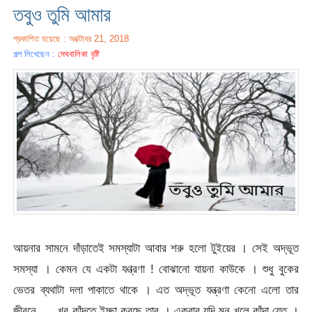
তবুও তুমি আমার
প্রকাশিত হয়েছে : অক্টোবর 21, 2018
গল্প লিখেছেন :
মেঘবালিকা বৃষ্টি
আয়নার সামনে দাঁড়াতেই সমস্যাটা আবার শরু হলো টুইয়ের । সেই অদ্ভূত
সমস্যা । কেমন যে একটা যণ্ত্রণা ! বোঝানো যায়না কাউকে । শুধু বুকের
ভেতর ব্যথাটা দলা পাকাতে থাকে । এত অদ্ভূত যন্ত্রণা কেনো এলো তার
জীবনে . . .খুব কাঁদতে ইচ্ছা করছে তার । একবার যদি মন খুলে কাঁদা যেত ।