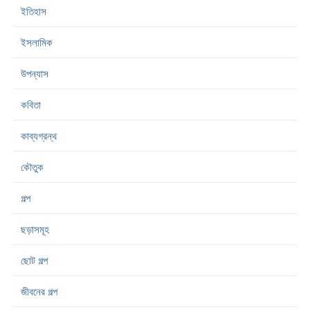
ইতিহাস
ইসলামিক
উপন্যাস
কবিতা
কাব্যগ্রন্থ
কৌতুক
গল্প
ছড়াসমূহ
ছোট গল্প
জীবনের গল্প