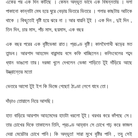
একের পর এক দিন কাটছে । কেমন অদ্ভূত ভাবে এক বিষন্নতায় । দলা
পাকানো কান্নাটা মেঘ হয়ে ঘুরে বেড়ায় ভিতরে ভিতরে । গলার কাছটায় আটকে
থাকে । কিছুতেই বৃষ্টি হয়ে ঝরে না । আর যায়নি টুই । এক দিন , দুই দিন ,
তিন দিন, চার মাস, পাঁচ মাস, ছয়মাস, এক বছর
এক বছর পরের এক বৃষ্টিভেজা রাত। প্রচণ্ড বৃষ্টি। কালবৈশাখী ঝড়ের মত
তান্ডব। আরশাদ আহমেদ বারান্দায় বসে কফি খাচ্ছিলেন। কলিংবেলের শব্দে
ধ্যান ভাঙলো তার। দরজা খুলে দেখলেন ভেজা শাড়িতে টুই দাঁড়িয়ে আছে
উদ্ভ্রান্তের মতো
ভেতরে আসো টুই ইশ কি ভিজে গেছো! ঠাণ্ডা লেগে যাবে তো।
দাঁড়াও তোয়ালে নিয়ে আসছি।
হাত বাড়িয়ে আরশাদ আহমেদের হাতটা ধরলো টুই। থরথর করে কাঁপছে সে।
তার চোখের দিকে তাকালেন তিনি, প্রচণ্ড আহ্বান সে চোখে গাঢ় করে কাজল
দেয়া মেয়েটার চোখে পানি। কি অদ্ভূত! সারা মুখে বৃষ্টির পানি , তবু সেই