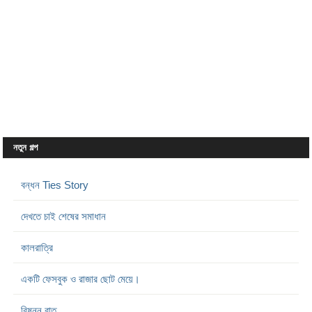
নতুন গল্প
বন্ধন Ties Story
দেখতে চাই শেষের সমাধান
কালরাত্রি
একটি ফেসবুক ও রাজার ছোট মেয়ে।
বিষন্ন রাত