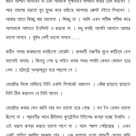
জানি আপনি আসবেন না এবং আমাকে সূহ্মভাবে অপমান করার চেষ্টা করবেন ।
আর তারপর হয়তো খুব সুন্দর করে গুছিয়ে আপনার নেক্সট বইতে লিখবেন ।
আমার তাতে কিচ্ছু যায় আসেনা । কিচ্ছু না । আমি এখন প্লীজ প্লীজ করে
আপনাকে আসতে ইনসিস্ট ও করবো না । শুধু বলছি আপনি আসলে আমার
ভালো লাগবে । খুউব বেশী ভালো লাগবে . . .
কঠিন গলায় কথাগুলো বলছিলো মেয়েটা । রূপবতী তরুণীর মুখে কাঠিন্য বেশ
ভালোই মানায় । কিন্তু শেষ দু লাইন বলার সময় গলাটা কেমন কোমল হয়ে
গেল । হঠাত্ž অপ্রস্তুত হয়ে পড়লো সে ।
মেয়েটার দিকে তাকিয়ে তিনি একটা সিগারেট ধরালেন । ধোঁয়া ছাড়তে ছাড়তে
তিনি ঠিক করলেন যে তিনি যাবেন ।
মেয়েটার কথায় কেন জানি তার মন ভালো হয়ে গেছে । মন টন তেমন ভালো
ছিলো না । শ্রাবণীর সাথে রীতিমত কুত্žসিত টাইপের ঝগড়া হচ্ছে ইদানিং ।
এই বয়সে ঝগড়া করতে ভালো লাগে না । বয়স প্ঞ্চাশ পেরিয়েছে । এখন
একটু শান্তি স্বস্তি দরকার তার । এক সপ্তাহ হলো শ্রাবণী মেয়ের বাড়ি