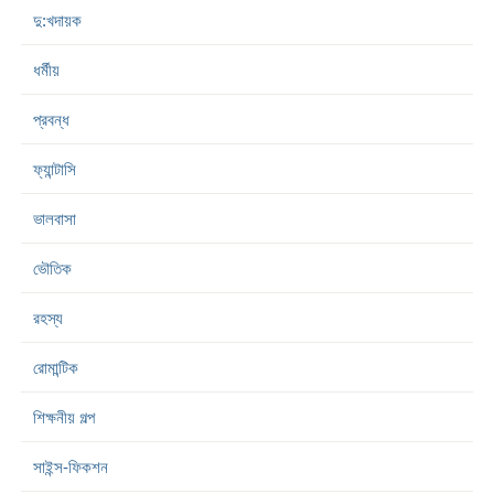
দু:খদায়ক
ধর্মীয়
প্রবন্ধ
ফ্যান্টাসি
ভালবাসা
ভৌতিক
রহস্য
রোমান্টিক
শিক্ষনীয় গল্প
সাইন্স-ফিকশন