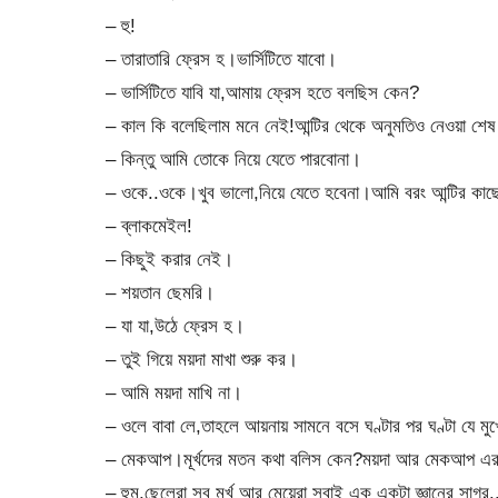
– হু!
– তারাতারি ফ্রেস হ।ভার্সিটিতে যাবো।
– ভার্সিটিতে যাবি যা,আমায় ফ্রেস হতে বলছিস কেন?
– কাল কি বলেছিলাম মনে নেই!আন্টির থেকে অনুমতিও নেওয়া শে
– কিন্তু আমি তোকে নিয়ে যেতে পারবোনা।
– ওকে..ওকে।খুব ভালো,নিয়ে যেতে হবেনা।আমি বরং আন্টির কাছ
– ব্লাকমেইল!
– কিছুই করার নেই।
– শয়তান ছেমরি।
– যা যা,উঠে ফ্রেস হ।
– তুই গিয়ে ময়দা মাখা শুরু কর।
– আমি ময়দা মাখি না।
– ওলে বাবা লে,তাহলে আয়নায় সামনে বসে ঘণ্টার পর ঘণ্টা যে মু
– মেকআপ।মূর্খদের মতন কথা বলিস কেন?ময়দা আর মেকআপ এর 
– হুম,ছেলেরা সব মূর্খ আর মেয়েরা সবাই এক একটা জ্ঞানের সাগর.