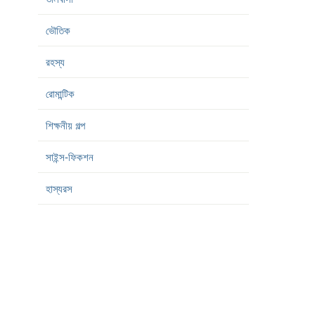
ভৌতিক
রহস্য
রোমান্টিক
শিক্ষনীয় গল্প
সাইন্স-ফিকশন
হাস্যরস