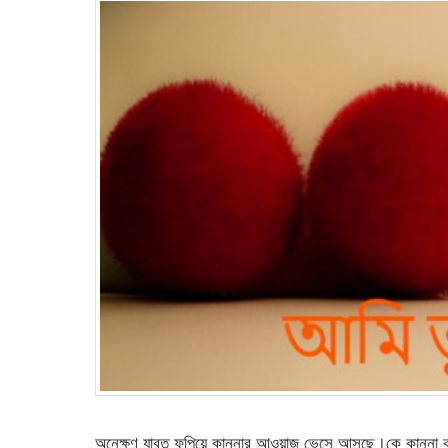
অনেক্ষণ যাবত ফুপিয়ে কান্নার আওয়াজ ভেসে আসছে।কে কান্না ক