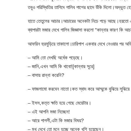
তবুও পরিস্থিতির তাগিদে গালিব পাশের ছাদে উঁকি দিলো।অদ্ভুত 
হাতে তেতুলের আচার।আচারের অনেকটা নিচে পড়ে আছে।হয়তো এর 
ব্যাপারটা মজার দেখে গালিব জিজ্ঞাসা করলো “কান্নার কারণ কি আচ
আফরিন হুরমুড়িয়ে তাকালো।চারিপাশ একবার দেখে নেওয়ার পর অভ
– আমি তো দেখছি অর্ধেক পড়েছে।
– জানি,এখন আমি কি খাবো![কান্নার সুরে]
– বাসায় রান্না করেনি?
– ফাজলামো করবেন নাতো।কত স্বাদ করে আম্মুকে বুঝিয়ে সুঝিয়
– ইসস,কত্ত ক্ষতি হয়ে গেছে মেয়েটার।
– এই আপনি মজা নিচ্ছেন!
– আরে পাগলী,এটা কি মজার বিষয়?
– মুখ দেখে তো মনে হচ্ছে অনেক খুশি হয়েছেন।