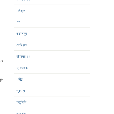
কৌতুক
গল্প
ছড়াসমূহ
ছোট গল্প
জীবনের গল্প
দের
দু:খদায়ক
ধর্মীয়
 কি
প্রবন্ধ
ফ্যান্টাসি
ভালবাসা