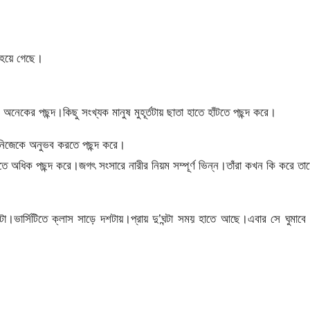
ু হয়ে গেছে।
অনেকের পছন্দ।কিছু সংখ্যক মানুষ মুহূর্তটায় ছাতা হাতে হাঁটতে পছন্দ করে।
ে নিজেকে অনুভব করতে পছন্দ করে।
 অধিক পছন্দ করে।জগৎ সংসারে নারীর নিয়ম সম্পূর্ণ ভিন্ন।তাঁরা কখন কি করে তা
।ভার্সিটিতে ক্লাস সাড়ে দশটায়।প্রায় দু’ঘন্টা সময় হাতে আছে।এবার সে ঘুমাবে