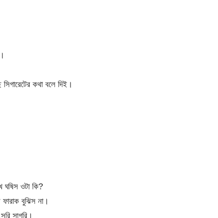
ষ।
ে সিগারেটের কথা বলে দিই।
খে ঘষিস ওটা কি?
ফারাক বুঝিস না।
.সরি সাগরি।