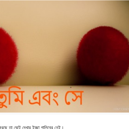
রছে তা ঘেটে দেখার ইচ্ছা গালিবের নেই।