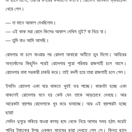
মা ছাদে এলো, তারপর উপরের কথাগুলো বললো। রোদেলা খানিকটা ভ্যাবাচেকা
খেয়ে গেল।
— না মানে আকাশ দেখছিলাম।
— এই কাক মরা রোদে কিসের আকাশ দেখিস তুই? যা নিচে যা।
— তুমি যাও আমি আসছি।
রোদলার মা চলে যাওয়ার পর রোদলা আবারো অতীতে ডুব দিলো। আবিরের
অন্তর্ধানের কিছুদিন পরেই রোদেলার পুরো পরিবার রাজশাহী চলে আসে।
রোদেলার বাবা সরকারী চাকরি করে। তাই বদলী হয়ে তারা রাজশাহী চলে গেল।
ইদানিং রোদেলা একা ঘরে থাকতে খুবই ভয় পাচ্ছে। কারনটা হচ্ছে একা
থাকলেই রোদেলার মনে হয় কেউ যেন তাকে আড়চোখে দেখছে। আর
আরেকটা ব্যাপার রোদেলাকে খুব করে ভাবাচ্ছে। আর এই ব্যাপারটা হচ্ছে
ছায়া!
সেদিন দুপুরে শুকিয়ে যাওয়া কাপড় ছাদ থেকে নিয়ে আসার সময় হঠাৎ করেই
পানির ট্যাংকের উপর একজন মানুষের ছায়া দেখতে পেল সে। কিন্তু ছাদে