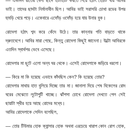
— একদিন রাতের বেলা ছাদে হাঁটাহাঁটি করতে গিয়ে হঠাৎ হোঁচট খায় আবির
ভাই। তাদের ছাদটা নির্মানাধীন ছিল। আবির ভাই সরাসরি চোখা রডের উপর
হুমড়ি খেয়ে পড়ে। একেবারে এফোঁড় ওফোঁড় হয়ে যায় উনার বুক।
রোদেলা হঠাৎ শব্দ করে কেঁদে উঠে। তার কান্নার গতি বাড়তে থাকে
দ্রুতবেগে। আবির মারা গেছে, কিন্তু রোদেলা কিছুই জানেনা। উল্টো আবিরকে
এতদিন স্বার্থপর ভেবে এসেছে।
রোদেলার মা ছুটে এলো অন্য ঘর থেকে। এসেই রোদেলাকে জড়িয়ে ধরলো।
— কিরে মা কি হয়েছে এভাবে কাঁদছিস কেন? কি হয়েছে তোর?
রোদেলার মাথায় হাত বুলিয়ে দিচ্ছে তার মা। জানালা দিয়ে শেষ বিকেলের রোদ
ঘরের মেঝেতে লুটোপুটি খাচ্ছে। ঝাঁপসা চোখে রোদেলা দেখতে পেল সেই
ছায়াটা স্থীর হয়ে আছে রোদের মধ্যে।
আবির রোদেলাকে সেদিন বলেছিল,
— তোর টিউমার হোক ক্যান্সার হোক অথবা এরচেয়ে খারাপ কোন রোগ হোক,