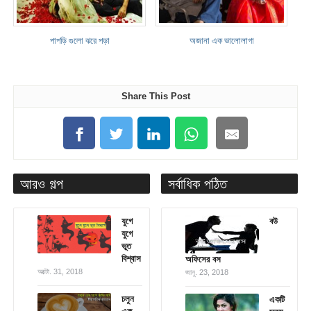
পাপড়ি গুলো ঝরে পড়া
অজানা এক ভালোলাগা
Share This Post
আরও গল্প
সর্বাধিক পঠিত
যুগে
বউ
যুগে
ভূত
বিশ্বাস
অফিসের বস
অক্টো. 31, 2018
জানু. 23, 2018
চলুন
একটি