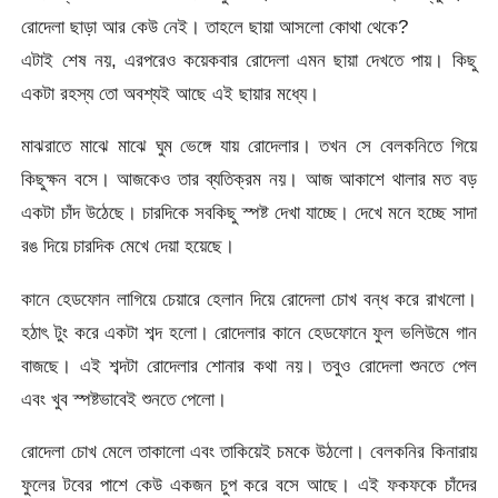
রোদেলা ছাড়া আর কেউ নেই। তাহলে ছায়া আসলো কোথা থেকে?
এটাই শেষ নয়, এরপরেও কয়েকবার রোদেলা এমন ছায়া দেখতে পায়। কিছু
একটা রহস্য তো অবশ্যই আছে এই ছায়ার মধ্যে।
মাঝরাতে মাঝে মাঝে ঘুম ভেঙ্গে যায় রোদেলার। তখন সে বেলকনিতে গিয়ে
কিছুক্ষন বসে। আজকেও তার ব্যতিক্রম নয়। আজ আকাশে থালার মত বড়
একটা চাঁদ উঠেছে। চারদিকে সবকিছু স্পষ্ট দেখা যাচ্ছে। দেখে মনে হচ্ছে সাদা
রঙ দিয়ে চারদিক মেখে দেয়া হয়েছে।
কানে হেডফোন লাগিয়ে চেয়ারে হেলান দিয়ে রোদেলা চোখ বন্ধ করে রাখলো।
হঠাৎ টুং করে একটা শব্দ হলো। রোদেলার কানে হেডফোনে ফুল ভলিউমে গান
বাজছে। এই শব্দটা রোদেলার শোনার কথা নয়। তবুও রোদেলা শুনতে পেল
এবং খুব স্পষ্টভাবেই শুনতে পেলো।
রোদেলা চোখ মেলে তাকালো এবং তাকিয়েই চমকে উঠলো। বেলকনির কিনারায়
ফুলের টবের পাশে কেউ একজন চুপ করে বসে আছে। এই ফকফকে চাঁদের