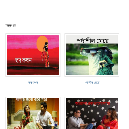
অনুরূপ গল্প
হৃদ কথন
পর্দাশীল মেয়ে