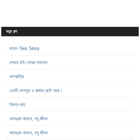
নতুন গল্প
বন্ধন Ties Story
দেখতে চাই শেষের সমাধান
কালরাত্রি
একটি ফেসবুক ও রাজার ছোট মেয়ে।
বিষন্ন রাত
আশঙ্কা থাকবে, তবু জীবন
আশঙ্কা থাকবে, তবু জীবন