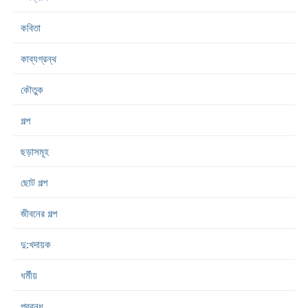
কবিতা
কাব্যগ্রন্থ
কৌতুক
গল্প
ছড়াসমূহ
ছোট গল্প
জীবনের গল্প
দু:খদায়ক
ধর্মীয়
প্রবন্ধ