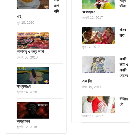
এক
সত্য
মগে
ঘটনা
কফি
অবলম্বনে
খাই
আগস্ট 12, 2017
জুন 10, 2020
বাসর
রাত
জুন 17, 2017
কাকাবাবু ও বজ্র লামা
সেপ্টে. 30, 2018
একটি
ভাই ও
একটি
বোনের
এক দিন
স্বপ্নভাঙন
নভে. 19, 2017
জুলাই 14, 2020
সিনিয়র
বৌ
আগস্ট 11, 2017
ব্যঘ্রমানব
জুলাই 12, 2018