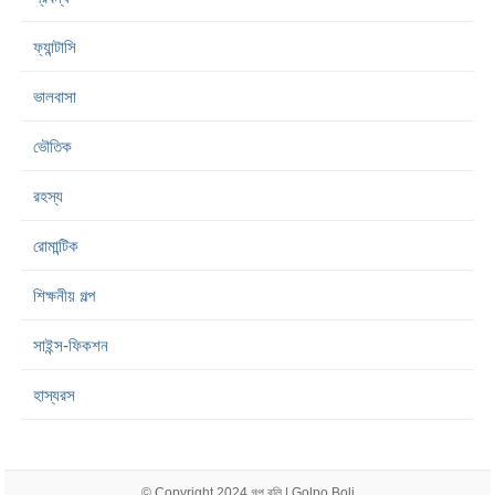
ফ্যান্টাসি
ভালবাসা
ভৌতিক
রহস্য
রোমান্টিক
শিক্ষনীয় গল্প
সাইন্স-ফিকশন
হাস্যরস
© Copyright 2024
গল্প বলি | Golpo Boli