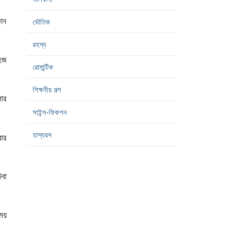
কোন
ভৌতিক
রহস্য
হজ
রোমান্টিক
শিক্ষনীয় গল্প
লার
সাইন্স-ফিকশন
হাস্যরস
রোর
বা
সময়