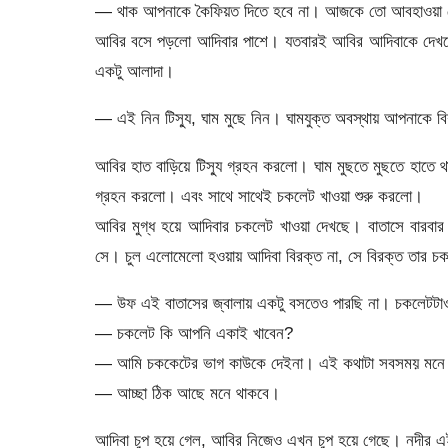
— থাক আপনাকে কৈফিয়ত দিতে হবে না। আজকে তো আবহাওয়া মো
আবির বসে পড়লো আদিবার পাশে। যতবারই আবির আদিবাকে দেখছে ত
একটু আলাদা।
— এই নিন টিস্যু, ঘাম মুছে নিন। ঘামযুক্ত অবস্থায় আপনাকে বি
আবির হাত বাড়িয়ে টিস্যু গ্রহন করলো। ঘাম মুছতে মুছতে হাতে
গ্রহন করলো। এবং সাথে সাথেই চকলেট খাওয়া শুরু করলো।
আবির মুগ্ধ হয়ে আদিবার চকলেট খাওয়া দেখছে। বাতাসে বারবার 
সে। চুল এলোমেলো হওয়ায় আদিবা বিরক্ত না, সে বিরক্ত তার চকল
— উফ এই বাতাসের জ্বালায় একটু বসতেও পারছি না। চকলেটটাও 
— চকলেট কি আপনি একাই খাবেন?
— আমি চককেটের ভাগ কাউকে দেইনা। এই কথাটা সবসময় মনে
— আচ্ছা ঠিক আছে মনে থাকবে।
আদিবা চুপ হয়ে গেল, আবির নিজেও এখন চুপ হয়ে গেছে। নদীর 