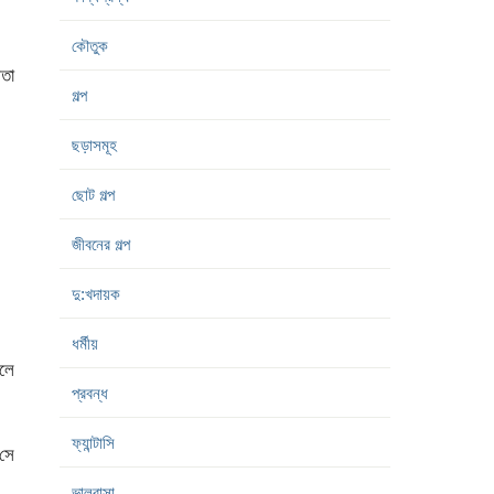
কৌতুক
বতা
গল্প
ছড়াসমূহ
ছোট গল্প
জীবনের গল্প
দু:খদায়ক
ধর্মীয়
েলে
প্রবন্ধ
ফ্যান্টাসি
 সে
ভালবাসা