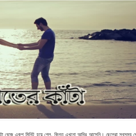
রটা বেজে একুশ মিনিট হয়ে গেল, কিন্তু এখনো আবির আসেনি। ছেলেরা সবসময় দে