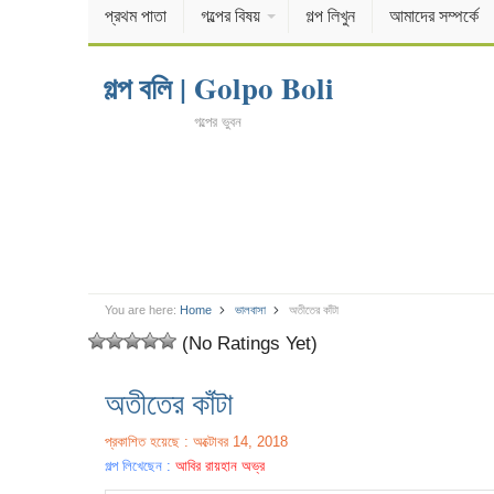
প্রথম পাতা
গল্পের বিষয়
গল্প লিখুন
আমাদের সম্পর্কে
গল্প বলি | Golpo Boli
গল্পের ভুবন
You are here:
Home
ভালবাসা
অতীতের কাঁটা
(No Ratings Yet)
অতীতের কাঁটা
প্রকাশিত হয়েছে : অক্টোবর 14, 2018
গল্প লিখেছেন :
আবির রায়হান অভ্র