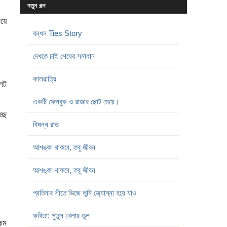
নতুন গল্প
েয়ে
বন্ধন Ties Story
দেখতে চাই শেষের সমাধান
কালরাত্রি
লেট
একটি ফেসবুক ও রাজার ছোট মেয়ে।
্ছে
বিষন্ন রাত
আশঙ্কা থাকবে, তবু জীবন
আশঙ্কা থাকবে, তবু জীবন
প্রতিবার শীতে ভিজে তুমি জ্যোস্না হয়ে যাও
কবিতা: পুতুল খেলার ভুল
কম