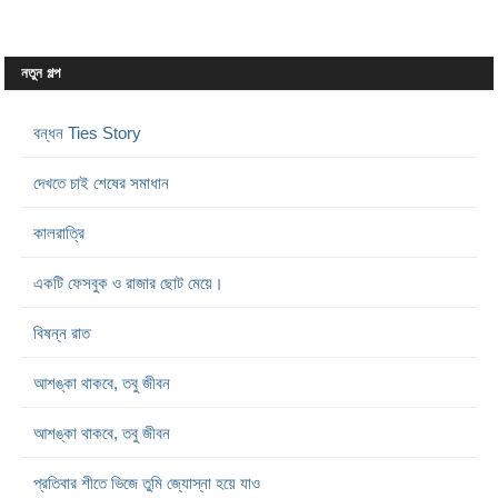
নতুন গল্প
বন্ধন Ties Story
দেখতে চাই শেষের সমাধান
কালরাত্রি
একটি ফেসবুক ও রাজার ছোট মেয়ে।
বিষন্ন রাত
আশঙ্কা থাকবে, তবু জীবন
আশঙ্কা থাকবে, তবু জীবন
প্রতিবার শীতে ভিজে তুমি জ্যোস্না হয়ে যাও