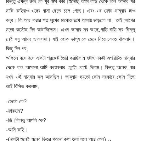
কিন্তু এখন্ব রুহি কে খুব মিস করি।শুনেছি আমি বাড়ি থেকে চলে আসার পর
নাকি রুহিরাও ওদের বাসা ছেড়ে চলে গেছে। এবং ওর ফোন নাম্বার টাও
বন্ধ। কি আর করার শত সুখের মাঝেও দুঃখ আমায় ছাড়লো না। তাই আগের
মতো কস্টেই দিন কাটাচ্ছিলাম। এখন আমার সব আছে,গাড়ি বাড়ি সব কিন্তু
নেই শুধু আমার ভালবাসা। যাই হোক ভাগ্য কে মেনে নিয়ে চলতে থাকলাম।
কিছু দিন পর,
অফিসে বসে বসে একটা প্রজেক্ট তৈরি করছিলাম হটাৎ একটা অপরিচিত নাম্বার
থেকে কল আসলো,আমি কয়েকবার ফোন্টা কেটে দিলাম। কিন্তু অনেক বার
যখন ওই নাম্বার কল আসছিল। ভাব্লাম হয়তো কোন দরকারে ফোন দিছে
তাই রিসিভ করলাম,
-হেলো কে?
-ফারহান?
-জি।কিন্তু আপনি কে?
-আমি রুহি।
-(নামটা শুনেই মনের ভিতর পুরনো কথা গুলা মনে অরে গেল)…