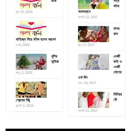
ডাক
সত্য
ঘটনা
অবলম্বনে
জুন 19, 2019
আগস্ট 12, 2017
বাসর
রাত
বাণিজ্যে গিয়ে বণিক হলেন দরবেশ
মে 6, 2020
জুন 17, 2017
খুশির
একটি
সান্টারা
ভাই ও
একটি
বোনের
জানু. 2, 2020
এক দিন
নভে. 19, 2017
সিনিয়র
বৌ
প্রেমের গিট্টু
জুলাই 2, 2018
আগস্ট 11, 2017