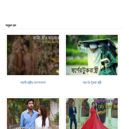
অনুরূপ গল্প
স্বামী-স্ত্রীর ভালোবাসা
স্বর্ণের টুকরা স্ত্রী