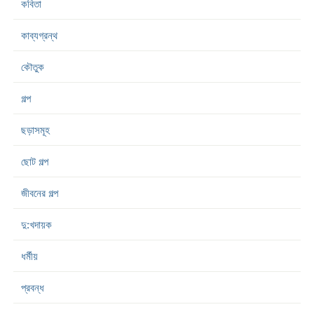
কবিতা
কাব্যগ্রন্থ
কৌতুক
গল্প
ছড়াসমূহ
ছোট গল্প
জীবনের গল্প
দু:খদায়ক
ধর্মীয়
প্রবন্ধ