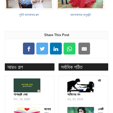
সুইট ভালবাসার গল্প
ভালোবাসার অনুভূতি
Share This Post
আরও গল্প
সর্বাধিক পঠিত
বউ
শাপভ্রষ্ট দেবা
অফিসের বস
ডিসে. 19, 2020
জানু. 23, 2018
দানোর
একটি