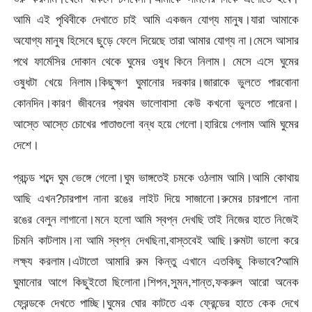
আমি এই পৃথিবীকে দেখাতে চাই আমি একজন যোগ্য মানুষ।যারা আমাকে
অযোগ্য মানুষ হিসেবে ছুড়ে ফেলে দিয়েছে তারা আমার যোগ্য না।মেসে আসার
পথে ফার্মেসির দোকান থেকে ঘুমের ওষুধ কিনে নিলাম। মেসে এসে ঘুমের
ওষুধটা খেয়ে নিলাম।কিছুক্ষণ ঘুমানোর দরকার।জারাকে ভুলতে পারবোনা
কোনদিন।কারণ জীবনের প্রথম ভালোবাসা কেউ কখনো ভুলতে পারেনা।
আস্তে আস্তে চোখের পাতাগুলো বন্ধ হয়ে গেলো।হারিয়ে গেলাম আমি ঘুমের
দেশে।
প্রচন্ড শব্দে ঘুম ভেঙ্গে গেলো।ঘুম ভাঙ্গতেই চমকে ওঠলাম আমি।আমি কোথায়
আছি এখন?চারপাশ নানা রঙের লাইট দিয়ে সাজানো।রুমের চারপাশে নানা
রঙের বেলুন লাগানো।মনে হলো আমি স্বপ্ন দেখছি তাই নিজের হাতে নিজেই
চিমনি কাটলাম।না আমি স্বপ্ন দেখছিনা,বাস্তবেই আছি।রুমটা ভালো করে
লক্ষ্য করলাম।এটাতো আমারি রুম কিন্তু এখানে এতকিছু কিভাবে?আমি
ঘুমানোর আগে কিছুইতো ছিলোনা।শিপন,সুমন,শান্ত,ফকরুল আরো অনেক
ফ্রেন্ডকে দেখতে পাচ্ছি।ঘুমের ঘোর কাটতে এক ফ্রেন্ডের হাতে কেক দেখে