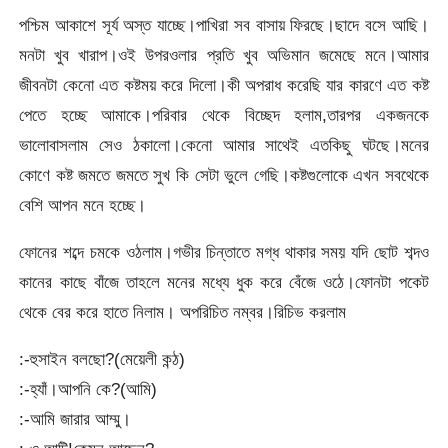
পশ্চিম আকাশে সূর্য অস্ত যাচ্ছে।পাখিরা সব বাসায় ফিরছে।ছাদে বসে আছি।
মনটা খুব খারাপ।ওই উপরওলার প্রতি খুব অভিমান জমেছে মনে।আমার
জীবনটা কেনো এত কষ্টময় করে দিলো।কী অপরাধ করেছি যার কারণে এত কষ্ট
পেতে হচ্ছে আমাকে।পরিবার থেকে বিচ্ছেদ হলাম,তারপর একজনকে
ভালোবাসলাম সেও ঠকালো।কেনো আমার সাথেই এতকিছু ঘটছে।মনের
কোণে কষ্ট জমতে জমতে সুখ কি সেটা ভুলে গেছি।কষ্টগুলোকে এখন সবথেকে
বেশি আপন মনে হচ্ছে।
ফোনের শব্দে চমকে ওঠলাম।গভীর চিন্তাতে মগ্ধ থাকার সময় যদি ছোট শব্দও
কানের কাছে বাঁজে তাহলে মনের মধ্যে ধুক করে বেঁজে ওঠে।ফোনটা পকেট
থেকে বের করে হাতে নিলাম। অপরিচিত নম্বর।রিচিভ করলাম
:-হুসাইন বলছো?(মেয়েলী কন্ঠ)
:-হ্যাঁ।আপনি কে?(আমি)
:-আমি জারার আম্মু।