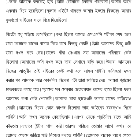
:-আজ আমাকে বলতেই হবে।আমি তোমাকে ঠকাতে পারবোনা।আমার আগে
একবার বিয়ে হয়েছিলো।ক্লাস এইটে থাকতে আমার ইচ্ছার বিরুদ্ধে আমার
ফুফাতো ভাইয়ের সাথে বিয়ে দিয়েছিলো
বিয়েটা শুধু পড়িয়ে রেখেছিলো।কথা ছিলো আমার এসএসসি পরীক্ষা শেষ হলে
তারা আমাকে তাদের বাসায় নিয়ে যাবে কিন্তু নেয়নি।উল্টো আমাদের কিছু জমি
তারা দখল করে নেয়।তাদের বাঁধা দেওয়ার মত আমাদের পরিবারে কেউ
ছিলোনা।আমাদের জমি দখল করে তারা সেখানে বাড়ি করে।উনারা আমাদের
নিজের আত্নীয় তাই বাইরের কেউ কথা বলে সাহস পাইনি।জমিজমা দখল
করার পর আমাকে আর কোনদিন নিবেনা এটা তারা জানিয়ে দেয়।আমরা গ্রামের
মাতব্বরের কাছে যায়।গ্রামের সব মেম্বার চেয়ারম্যান তাদের হাতে ছিলো ফলে
আমাদের কথা কেউ শোনেনি।আমাকে তারা ছাড়েওনি আবার তাদের বাড়িতেও
নেয়নি।আমাদের বিয়ের কোন কাগজ ছিলোনা তাই আইনের ব্যবস্থাও নিতে
পারিনি।আমি তখন অনেক কেঁদেছিলাম।এরপর থেকে প্রতিদিন রাতে আমি
কাঁদতাম।এভাবে ইন্টার পাশ করি।তারপর পরিচয় তোমার সাথে।কখন যে
তোমার প্রেমে জরিয়ে পড়ি নিজেও বুঝতে পারিনি।তোমাকে অনেক আগে থেকে