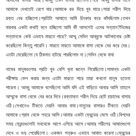
আমাদের বাসায় আছি।আব্বু তখন বাসায় ছিলোনা।পরে আব্বু বাসায় এসে
আমাকে দেখতেই রেগে যায়।আমাকে রড দিয়ে খুব মারে।সারা শরীল দিয়ে
রক্ত বের হচ্ছিলো।প্রতিটা আঘাতে আমি চিৎকার করে কাঁদছিলাম।তখন
বারবার একটা কথাই মনে হচ্ছিলো আমি কী আসলেই এদের সন্তান?নিজের
সন্তানকে কেউ এভাবে মারতে পারে? আম্মু সেদিন আব্বুকে আটকানোর চেষ্টা
করেছিলো কিন্তু পারেনি। মারতে মারতে আমাকে বাসা থেকে বের করে দেয়।
এতটা মেরেছিলো যে ঠিকমত হাটছে পারছিলাম না।সেদিন থেকে বাবা
নামের মানুষগুলোর প্রতি খুব বেশি ঘৃনা জন্নে গিয়েছিলো।সামান্য একটা
পরীক্ষায় ফেল করার জন্য এতটা মারতে পারে তারা কখনো মানুষ হতেনা
পারেনা। আব্বু আমাকে বলেছিলো আমি যদি এই বাড়িতে আবার আসি তাহলে
আম্মুকে বাসা থেকে বের করে দিবে।রক্তাক্ত শরীল নিয়ে ছোট চাচাদের বাসায়
ওঠি।সেখানেও টিকতে দেয়নি আবার বাবা।নানুদের বাসায়ও টিকতে দেয়নি
আমাকে।গ্রাম থেকে শহরে আসি।আমার একটা ফ্রেন্ডের মেসে ওঠি।বিপদের
সময় ফ্রেন্ডগুলোই সবথেকে আগে এগিয়ে আসে।আমার শরীলের আঘাতগুলো
দেখে ও ভয় পেয়েছিলো। একজন শত্রুও এভাবে আঘাত করেনা।ফ্রেন্ডের