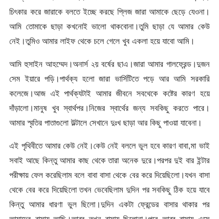
চিৎকার করে জারাকে বলতে ইচ্ছে করছে প্লিজ জারা আমাকে ছেড়ে যেওনা।
আমি তোমাকে ছাড়া কখনোই ভালো থাকবোনা।তুমি ছাড়া যে আমার কেউ
নেই।তুমিও আমার লাইফ থেকে চলে গেলে খুব একলা হয়ে যাবো আমি।
আমি হুসাইন আহম্মেদ।অনার্স ২য় বর্ষের ছাএ।জারা আমার গালফ্রেন্ড।দুজন
সেম ইয়ারে পড়ি।পার্থক্য হলো জারা ভার্সিটিতে পড়ে আর আমি সরকারি
কলেজে।আজ এই পার্থক্যটাই আমার জীবনে সবথেকে কষ্টের কারণ হয়ে
দাঁড়ালো।মানুষ খুব স্বার্থপর।নিজের স্বার্থের জন্য সবকিছু করতে পারে।
আমার স্মৃতির পাতাগুলো উল্টালে সেখানে দুঃখ ছাড়া আর কিছু পাওয়া যাবেনা।
এই পৃথিবীতে আমার কেউ নেই।কেউ নেই বললে ভুল হবে কারণ বাবা,মা ভাই
সবাই আছে কিন্তু আমার কাছ থেকে তারা অনেক দুরে।পরপর দুই বার ইন্টার
পরীক্ষায় ফেল করেছিলাম বলে বাবা বাসা থেকে বের করে দিয়েছিলো।যখন বাসা
থেকে বের করে দিয়েছিলো তখন ভেবেছিলাম দুদিন পর সবকিছু ঠিক হয়ে যাবে
কিন্তু আমার ধারণা ভুল ছিলো।দুদিন একটা ফ্রেন্ডের বাসার থাকার পর