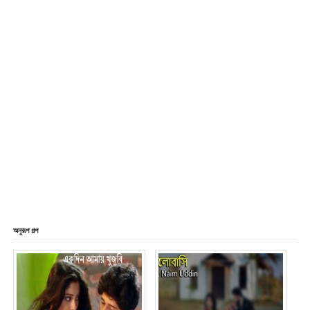
অনুরূপ গল্প