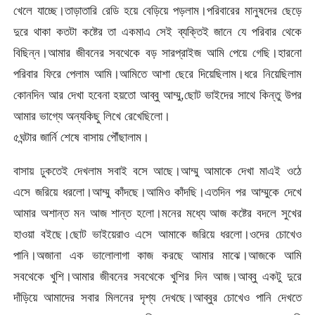
খেলে যাচ্ছে।তাড়াতারি রেডি হয়ে বেড়িয়ে পড়লাম।পরিবারের মানুষদের ছেড়ে
দুরে থাকা কতটা কষ্টের তা একমাএ সেই ব্যক্তিই জানে যে পরিবার থেকে
বিছিন্ন।আমার জীবনের সবথেকে বড় সারপ্রাইজ আমি পেয়ে গেছি।হারনো
পরিবার ফিরে পেলাম আমি।আমিতে আশা ছেরে দিয়েছিলাম।ধরে নিয়েছিলাম
কোনদিন আর দেখা হবেনা হয়তো আব্বু আম্মু,ছোট ভাইদের সাথে কিন্তু উপর
আমার ভাগ্যে অন্যকিছু লিখে রেখেছিলো।
৫ঘন্টার জার্নি শেষে বাসায় পৌঁছালাম।
বাসায় ঢুকতেই দেখলাম সবাই বসে আছে।আম্মু আমাকে দেখা মাএই ওঠে
এসে জরিয়ে ধরলো।আম্মু কাঁদছে।আমিও কাঁদছি।এতদিন পর আম্মুকে দেখে
আমার অশান্ত মন আজ শান্ত হলো।মনের মধ্যে আজ কষ্টের বদলে সুখের
হাওয়া বইছে।ছোট ভাইয়েরাও এসে আমাকে জরিয়ে ধরলো।ওদের চোখেও
পানি।অজানা এক ভালোলাগা কাজ করছে আমার মাঝে।আজকে আমি
সবথেকে খুশি।আমার জীবনের সবথেকে খুশির দিন আজ।আব্বু একটু দুরে
দাঁড়িয়ে আমাদের সবার মিলনের দৃশ্য দেখছে।আব্বুর চোখেও পানি দেখতে