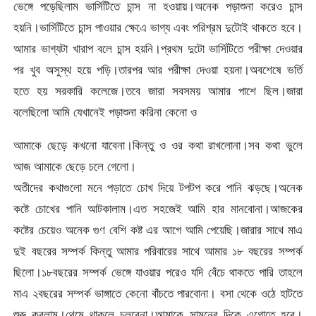
ভেঙ্গে পড়েছিলাম ভার্সিটিতে চান্স না হওয়ায়।অনেক পড়াশুনা করেও চান্স
হয়নি।ভার্সিটিতে চান্স পাওয়ার ক্ষেএে ভাগ্য এবং পরিশ্রম দুটোই থাকতে হবে।
আমার ভাগ্যটা খারাপ বলে চান্স হয়নি।প্রথম দুটো ভার্সিটিতে পরীক্ষা দেওয়ার
পর খুব অসুস্থ হয়ে পড়ি।তারপর আর পরীক্ষা দেওয়া হয়না।অবশেষে ভর্তি
হতে হয় সরকারি কলেজে।তবে জারা সবসময় আমার পাশে ছিল।জারা
বলেছিলো আমি যেখানেই পড়াশুনা করিনা কেনো ও
আমাকে ছেড়ে কখনো যাবেনা।কিন্তু ও ওর কথা রাখলোনা।সব কথা ভুলে
আজ আমাকে ছেড়ে চলে গেলো।
অতীদের কথাগুলো মনে পড়াতে চোখ দিয়ে টপটপ করে পানি ঝড়ছে।অনেক
কষ্টে চোখের পানি আটকালাম।এত সহজেই আমি হার মানবোনা।আজকের
কষ্টের চেয়েও অনেক গুণ বেশি কষ্ট এর আগে আমি পেয়েছি।জারার সাথে মাএ
দুই বছরের সম্পর্ক কিন্তু আমার পরিবারের সাথে আমার ১৮ বছরের সম্পর্ক
ছিলো।১৮বছরের সম্পর্ক ভেঙ্গে যাওয়ার পরেও যদি বেঁচে থাকতে পারি তাহলে
মাএ ২বছরের সম্পর্ক ভাঙ্গাতে কেনো বাঁচতে পারবোনা। বসা থেকে ওঠে হাটতে
শুরু করলাম।থেমে থাকলে চলবেনা।আমাকে সামনের দিকে এগোতে হবে।