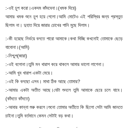
:-ওই চুপ করো।একদম কাঁদবেনা।(ধমক দিয়ে)
আমার ধমক শুনে চুপ হয়ে গেলো।আমি মোটেও এই পরিস্থির জন্য প্রস্তুত
ছিলাম না। দুহাত দিয়ে জারার চোখের পানি মুছে দিলাম।
:-কী হয়েছে নির্ভয়ে বলতে পারো আমাকে।কথা দিচ্ছি কখনোই তোমাকে ছেড়ে
যাবোনা।(আমি)
:-নিশ্চুপ(জারা)
:-ওই বলোনা।তুমি মন খারাপ করে থাকলে আমার ভালো লাগেনা।
:-আমি খুব খারাপ একটা মেয়ে।
:-ওই কি বলছো এসব। মাথা ঠিক আছে তোমার?
:-আমার একটা অতীত আছে।যেটা শুনলে তুমি আমাকে ছেরে চলে যাবে।
(কাঁদতে কাঁদতে)
:-আবার কান্না শুরু করলে।শুনো তোমার অতীতে কি ছিলো সেটা আমি জানতে
চাইনা।তুমি বর্তমানে কেমন সেটাই বড় কথা।