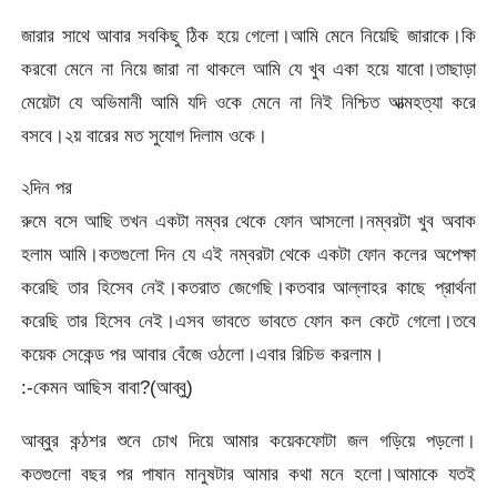
জারার সাথে আবার সবকিছু ঠিক হয়ে গেলো।আমি মেনে নিয়েছি জারাকে।কি
করবো মেনে না নিয়ে জারা না থাকলে আমি যে খুব একা হয়ে যাবো।তাছাড়া
মেয়েটা যে অভিমানী আমি যদি ওকে মেনে না নিই নিশ্চিত আত্মহত্যা করে
বসবে।২য় বারের মত সুযোগ দিলাম ওকে।
২দিন পর
রুমে বসে আছি তখন একটা নম্বর থেকে ফোন আসলো।নম্বরটা খুব অবাক
হলাম আমি।কতগুলো দিন যে এই নম্বরটা থেকে একটা ফোন কলের অপেক্ষা
করেছি তার হিসেব নেই।কতরাত জেগেছি।কতবার আল্লাহর কাছে প্রার্থনা
করেছি তার হিসেব নেই।এসব ভাবতে ভাবতে ফোন কল কেটে গেলো।তবে
কয়েক সেকেন্ড পর আবার বেঁজে ওঠলো।এবার রিচিভ করলাম।
:-কেমন আছিস বাবা?(আব্বু)
আব্বুর কন্ঠশর শুনে চোখ দিয়ে আমার কয়েকফোটা জল গড়িয়ে পড়লো।
কতগুলো বছর পর পাষান মানুষটার আমার কথা মনে হলো।আমাকে যতই