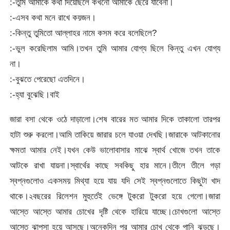
:-তুমি আমাকে কথা দিয়েছিলে কখনো আমাকে ছেরে যাবেনা।
:-এসব কথা মনে রাখে কয়জন।
:-কিন্তু তুমিতো আল্লাহর নামে কসম করে বলেছিলে?
:-ভুল করেছিলাম আমি।তখন তুমি আমার যোগ্য ছিলে কিন্তু এখন যোগ্য
না।
:-বুঝতে পেরেছো এতদিনে।
:-হ্যা বুঝেছি।বাই
জারা বসা থেকে ওঠে দাড়ালো।শেষ বারের মত আমার দিকে তাকালো তারপর
হাটা শুরু করলো।আমি তাকিয়ে জারার চলে যাওয়া দেখছি।জারাকে আটকানোর
ক্ষমতা আমার নেই।যখন কেউ ভালোবাসার মাঝে স্বার্থ খোজে তখন তাকে
আটকে রাখা যায়না।স্বার্থের কাছে সবকিছু হার মানে।তীলে তীলে গড়া
স্বপ্নগুলোও একসময় মিথ্যা হয়ে যায় যদি সেই স্বপ্নগুলোতে কিছুটা খাদ
থাকে।২বছরের রিলেশন মুহুর্তেই ভেঙ্গে টুকরো টুকরো হয়ে গেলো।জারা
আস্তে আস্তে আমার চোখের দৃষ্টি থেকে হারিয়ে যাচ্ছে।চোখগুলো আস্তে
আস্তে ঝাপসা হয়ে আসছে।অনেকদিন পর আমার চোখ থেকে পানি ঝড়ছে।