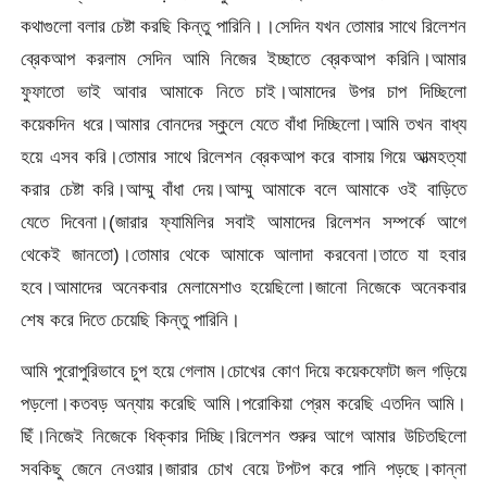
কথাগুলো বলার চেষ্টা করছি কিন্তু পারিনি।।সেদিন যখন তোমার সাথে রিলেশন
ব্রেকআপ করলাম সেদিন আমি নিজের ইচ্ছাতে ব্রেকআপ করিনি।আমার
ফুফাতো ভাই আবার আমাকে নিতে চাই।আমাদের উপর চাপ দিচ্ছিলো
কয়েকদিন ধরে।আমার বোনদের স্কুলে যেতে বাঁধা দিচ্ছিলো।আমি তখন বাধ্য
হয়ে এসব করি।তোমার সাথে রিলেশন ব্রেকআপ করে বাসায় গিয়ে আত্মহত্যা
করার চেষ্টা করি।আম্মু বাঁধা দেয়।আম্মু আমাকে বলে আমাকে ওই বাড়িতে
যেতে দিবেনা।(জারার ফ্যামিলির সবাই আমাদের রিলেশন সম্পর্কে আগে
থেকেই জানতো)।তোমার থেকে আমাকে আলাদা করবেনা।তাতে যা হবার
হবে।আমাদের অনেকবার মেলামেশাও হয়েছিলো।জানো নিজেকে অনেকবার
শেষ করে দিতে চেয়েছি কিন্তু পারিনি।
আমি পুরোপুরিভাবে চুপ হয়ে গেলাম।চোখের কোণ দিয়ে কয়েকফোটা জল গড়িয়ে
পড়লো।কতবড় অন্যায় করেছি আমি।পরোকিয়া প্রেম করেছি এতদিন আমি।
ছিঁ।নিজেই নিজেকে ধিক্কার দিচ্ছি।রিলেশন শুরুর আগে আমার উচিতছিলো
সবকিছু জেনে নেওয়ার।জারার চোখ বেয়ে টপটপ করে পানি পড়ছে।কান্না