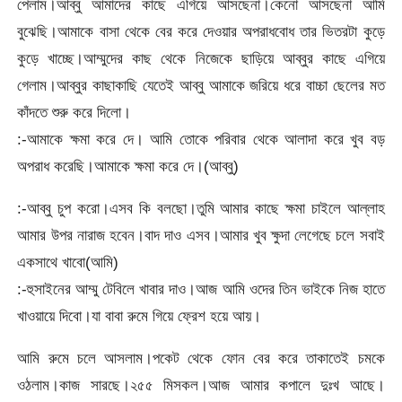
পেলাম।আব্বু আমাদের কাছে এগিয়ে আসছেনা।কেনো আসছেনা আমি
বুঝেছি।আমাকে বাসা থেকে বের করে দেওয়ার অপরাধবোধ তার ভিতরটা কুড়ে
কুড়ে খাচ্ছে।আম্মুদের কাছ থেকে নিজেকে ছাড়িয়ে আব্বুর কাছে এগিয়ে
গেলাম।আব্বুর কাছাকাছি যেতেই আব্বু আমাকে জরিয়ে ধরে বাচ্চা ছেলের মত
কাঁদতে শুরু করে দিলো।
:-আমাকে ক্ষমা করে দে। আমি তোকে পরিবার থেকে আলাদা করে খুব বড়
অপরাধ করেছি।আমাকে ক্ষমা করে দে।(আব্বু)
:-আব্বু চুপ করো।এসব কি বলছো।তুমি আমার কাছে ক্ষমা চাইলে আল্লাহ
আমার উপর নারাজ হবেন।বাদ দাও এসব।আমার খুব ক্ষুদা লেগেছে চলে সবাই
একসাথে খাবো(আমি)
:-হুসাইনের আম্মু টেবিলে খাবার দাও।আজ আমি ওদের তিন ভাইকে নিজ হাতে
খাওয়ায়ে দিবো।যা বাবা রুমে গিয়ে ফ্রেশ হয়ে আয়।
আমি রুমে চলে আসলাম।পকেট থেকে ফোন বের করে তাকাতেই চমকে
ওঠলাম।কাজ সারছে।২৫৫ মিসকল।আজ আমার কপালে দুঃখ আছে।