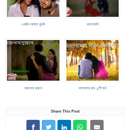
একদিন আমায় খুজবি
ভালোবাসি
অজানায় দুজনে
ভালবাসার গল্প- এন্গী বার্ড
Share This Post