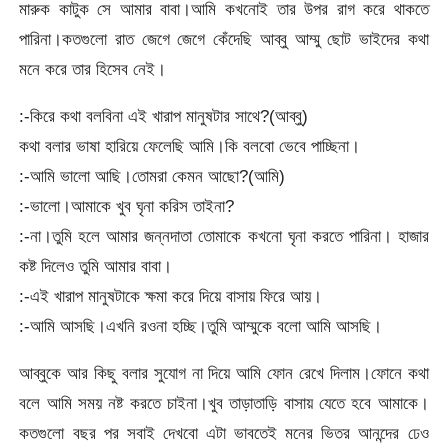
মারুক কাটুক সে আমার বাবা।আমি কখনোই তার উপর রাগ করে থাকতে
পারিনা।কতগুলো রাত জেগে জেগে কেঁদেছি আব্বু আম্মু ছোট ভাইদের কথা
মনে করে তার হিসেব নেই।
:-কিরে কথা বলবিনা এই খারাপ মানুষটার সাথে?(আব্বু)
কথা বলার ভাষা হারিয়ে ফেলেছি আমি।কি বলবো ভেবে পাচ্ছিনা।
:-আমি ভালো আছি।তোমরা কেমন আছো?(আমি)
:-ভালো।আমাকে খুব ঘৃনা করিস তাইনা?
:-না।তুমি হলে আমার জন্নদাতা তোমাকে কখনো ঘৃনা করতে পারিনা। হাজার
কষ্ট দিলেও তুমি আমার বাবা।
:-এই খারাপ মানুষটাকে ক্ষমা করে দিয়ে বাসায় ফিরে আয়।
:-আমি আসছি।এখনি রওনা হচ্ছি।তুমি আম্মুকে বলো আমি আসছি।
আব্বুকে আর কিছু বলার সুযোগ না দিয়ে আমি ফোন রেখে দিলাম।ফোনে কথা
বলে আমি সময় নষ্ট করতে চাইনা।খুব তাড়াতাড়ি বাসায় যেতে হবে আমাকে।
কতগুলো বছর পর সবাই দেখবো এটা ভাবতেই মনের ভিতর আনন্দের ঢেও