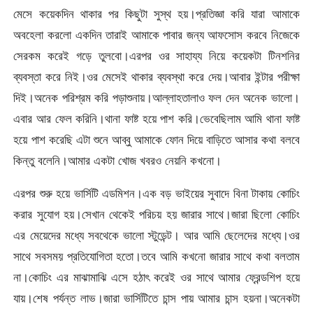
মেসে কয়েকদিন থাকার পর কিছুটা সুস্থ হয়।প্রতিজ্ঞা করি যারা আমাকে
অবহেলা করলো একদিন তারাই আমাকে পাবার জন্য আফসোস করবে নিজেকে
সেরকম করেই গড়ে তুলবো।এরপর ওর সাহায্য নিয়ে কয়েকটা টিনশনির
ব্যবস্তা করে নিই।ওর মেসেই থাকার ব্যবস্থা করে দেয়।আবার ইন্টার পরীক্ষা
দিই।অনেক পরিশ্রম করি পড়াশুনায়।আল্লাহতালাও ফল দেন অনেক ভালো।
এবার আর ফেল করিনি।থানা ফাষ্ট হয়ে পাশ করি।ভেবেছিলাম আমি থানা ফাষ্ট
হয়ে পাশ করেছি এটা শুনে আব্বু আমাকে ফোন দিয়ে বাড়িতে আসার কথা বলবে
কিন্তু বলেনি।আমার একটা খোজ খবরও নেয়নি কখনো।
এরপর শুরু হয়ে ভার্সিটি এডমিশন।এক বড় ভাইয়ের সুবাদে বিনা টাকায় কোচিং
করার সুযোগ হয়।সেখান থেকেই পরিচয় হয় জারার সাথে।জারা ছিলো কোচিং
এর মেয়েদের মধ্যে সবথেকে ভালো স্টুডেন্ট। আর আমি ছেলেদের মধ্যে।ওর
সাথে সবসময় প্রতিযোগিতা হতো।তবে আমি কখনো জারার সাথে কথা বলতাম
না।কোচিং এর মাঝামাঝি এসে হঠাৎ করেই ওর সাথে আমার ফ্রেন্ডশিপ হয়ে
যায়।শেষ পর্যন্ত লাভ।জারা ভার্সিটিতে চান্স পায় আমার চান্স হয়না।অনেকটা