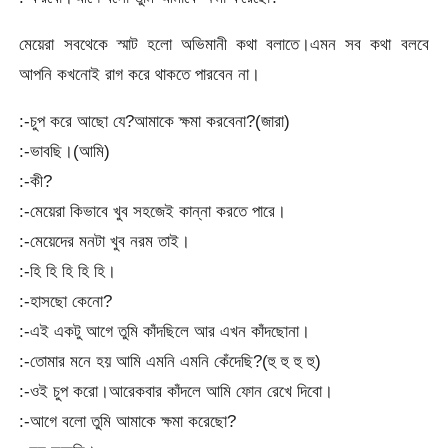
মেয়েরা সবথেকে স্মাট হলো অভিমানী কথা বলাতে।এমন সব কথা বলবে
আপনি কখনোই রাগ করে থাকতে পারবেন না।
:-চুপ করে আছো যে?আমাকে ক্ষমা করবেনা?(জারা)
:-ভাবছি।(আমি)
:-কী?
:-মেয়েরা কিভাবে খুব সহজেই কান্না করতে পারে।
:-মেয়েদের মনটা খুব নরম তাই।
:-হি হি হি হি হি।
:-হাসছো কেনো?
:-এই একটু আগে তুমি কাঁদছিলে আর এখন কাঁদছোনা।
:-তোমার মনে হয় আমি এমনি এমনি কেঁদেছি?(হু হু হু হু)
:-ওই চুপ করো।আরেকবার কাঁদলে আমি ফোন রেখে দিবো।
:-আগে বলো তুমি আমাকে ক্ষমা করেছো?