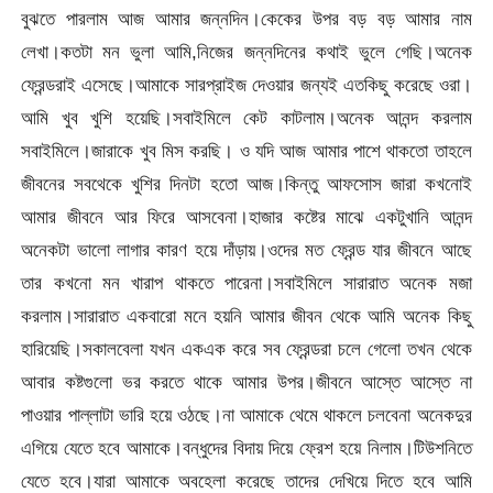
বুঝতে পারলাম আজ আমার জন্নদিন।কেকের উপর বড় বড় আমার নাম
লেখা।কতটা মন ভুলা আমি,নিজের জন্নদিনের কথাই ভুলে গেছি।অনেক
ফ্রেন্ডরাই এসেছে।আমাকে সারপ্রাইজ দেওয়ার জন্যই এতকিছু করেছে ওরা।
আমি খুব খুশি হয়েছি।সবাইমিলে কেট কাটলাম।অনেক আনন্দ করলাম
সবাইমিলে।জারাকে খুব মিস করছি। ও যদি আজ আমার পাশে থাকতো তাহলে
জীবনের সবথেকে খুশির দিনটা হতো আজ।কিন্তু আফসোস জারা কখনোই
আমার জীবনে আর ফিরে আসবেনা।হাজার কষ্টের মাঝে একটুখানি আনন্দ
অনেকটা ভালো লাগার কারণ হয়ে দাঁড়ায়।ওদের মত ফ্রেন্ড যার জীবনে আছে
তার কখনো মন খারাপ থাকতে পারেনা।সবাইমিলে সারারাত অনেক মজা
করলাম।সারারাত একবারো মনে হয়নি আমার জীবন থেকে আমি অনেক কিছু
হারিয়েছি।সকালবেলা যখন একএক করে সব ফ্রেন্ডরা চলে গেলো তখন থেকে
আবার কষ্টগুলো ভর করতে থাকে আমার উপর।জীবনে আস্তে আস্তে না
পাওয়ার পাল্লাটা ভারি হয়ে ওঠছে।না আমাকে থেমে থাকলে চলবেনা অনেকদুর
এগিয়ে যেতে হবে আমাকে।বন্ধুদের বিদায় দিয়ে ফ্রেশ হয়ে নিলাম।টিউশনিতে
যেতে হবে।যারা আমাকে অবহেলা করেছে তাদের দেখিয়ে দিতে হবে আমি