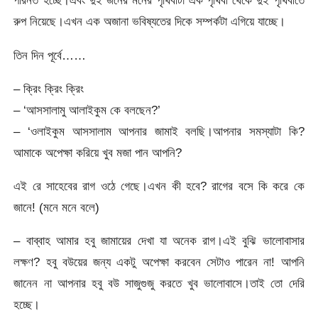
পরিনত হচ্ছে।এবং দুই জনের মনের পৃথিবীটা এক পৃথিবী থেকে দুই পৃথিবীতে
রুপ নিয়েছে।এখন এক অজানা ভবিষ্যতের দিকে সম্পর্কটা এগিয়ে যাচ্ছে।
তিন দিন পূর্বে……
– ক্রিং ক্রিং ক্রিং
– ‘আসসালামু আলাইকুম কে বলছেন?’
– ‘ওলাইকুম আসসালাম আপনার জামাই বলছি।আপনার সমস্যাটা কি?
আমাকে অপেক্ষা করিয়ে খুব মজা পান আপনি?
এই রে সাহেবের রাগ ওঠে গেছে।এখন কী হবে? রাগের বসে কি করে কে
জানে! (মনে মনে বলে)
– বাব্বাহ আমার হবু জামায়ের দেখা যা অনেক রাগ।এই বুঝি ভালোবাসার
লক্ষণ? হবু বউয়ের জন্য একটু অপেক্ষা করবেন সেটাও পারেন না! আপনি
জানেন না আপনার হবু বউ সাজুগুজু করতে খুব ভালোবাসে।তাই তো দেরি
হচ্ছে।