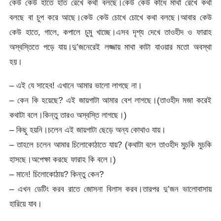
কেউ কেউ হাতে হাত রেখে কথা বলছে।কেউ কেউ কাঁধে মাথা রেখে কথা
বলছে বা চুপ করে আছে।কেউ কেউ চোখে চোখে কথা বলছে।আবার কেউ
কেউ হাতে, গালে, কপালে চুমু খাচ্ছে।এসব দৃশ্য দেখে তাওহীদ ও ফারাহ
অস্বস্তিতে পড়ে যায়।দু’জনেরেই লজ্জায় মাথা কাটা যাওয়ার মতো অবস্থা
হয়।
– এই যে সাহেব! এখানে আমার ভালো লাগছে না।
– কেন কি হয়েছে? এই জায়গাটা আমার বেশ লাগছে।(তাওহীদ মজা করেই
কথাটা বলে।কিন্তু তারও অস্বস্তি লাগছে।)
– কিছু হয়নি।চলেন এই জায়গাটা ছেড়ে অন্য কোথাও যায়।
– তাহলে চলেন আমার চিলোকোঠাতে যায়? (কথাটা বলে তাওহীদ মুচকি মুচকি
হাসছে।অপেক্ষা করছে ফারাহ কি বলে।)
– মানে! চিলোকোঠায়? কিন্তু কেন?
– এখন ডেটিং করব রাতে জোসনা বিলাস করব।তারপর দু’জন ভালোবাসায়
হারিয়ে যাব।