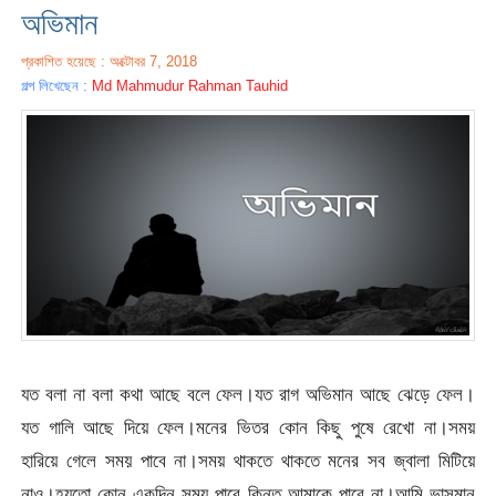
অভিমান
প্রকাশিত হয়েছে : অক্টোবর 7, 2018
গল্প লিখেছেন :
Md Mahmudur Rahman Tauhid
যত বলা না বলা কথা আছে বলে ফেল।যত রাগ অভিমান আছে ঝেড়ে ফেল।
যত গালি আছে দিয়ে ফেল।মনের ভিতর কোন কিছু পুষে রেখো না।সময়
হারিয়ে গেলে সময় পাবে না।সময় থাকতে থাকতে মনের সব জ্বালা মিটিয়ে
নাও।হয়তো কোন একদিন সময় পাবে কিন্তু আমাকে পাবে না।আমি ভাসমান