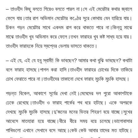
– তাওহীদ কিছু বলতে গিয়েও বলতে পারল না।সে এই মেয়েটার কথার জ্বালে
ফেসে যায়।তার রাগ অভিমান মেয়েটার কণ্ঠের সুরে কোথায় যেন হারিয়ে যায়।
চিকন গড়ন মেয়েটার সাথে একদম রাগ করে থাকতে পারে না।কিন্তু মাঝে
মাঝে তাওহীদ খুব অভিমান করে ফেলে।তখন ফারাহর খুব কষ্ট সাধ্য হয়ে যায়।
তাওহীদ ফারাহকে নিয়ে স্বপ্নের ভেলায় ভাসতে থাকতে।
– এই যে, এই যে হবু স্বামী! কি ভাবছেন? আমার কথা বুঝি ভাবছেন? কথাটা
বলে ফারাহ হাসছে।পাগল করা হাসি।তাওহীদ ফারাহর চোখের দিকে তাকিয়ে
চোখ ফেরাতে পারে না।তাওহীদের তাকানো দেখে ফারাহ মুচকি মুচকি হাসছে।
পড়ন্ত বিকেল, আকাশে সূর্যের দেখা নেই।মেঘেদের দল পুরো আকাশটাকে
ঢেকে রেখেছে।তাওহীদ ও ফারাহ পার্কের পথ ধরে হাটছে। একে অপরকে
দেখছে মুচকি মুচকি হাসছে।দু’জনের মনের ভিতর শিহরণ বয়ে যাচ্ছে।সুখের
আবেসে মাতহারা হয়ে যাচ্ছে।ধীরে ধীরে সময় বয়ে চলেছে।ভালোবাসার
পাখিগুলো এখানে সেখানে বসে আছে।কেউ কেউ আবার তাদের মত হাটছে।