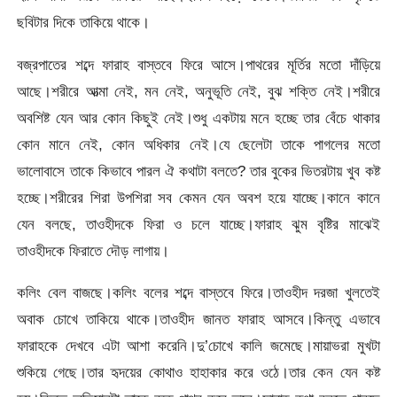
ছবিটার দিকে তাকিয়ে থাকে।
বজ্রপাতের শব্দে ফারাহ বাস্তবে ফিরে আসে।পাথরের মূর্তির মতো দাঁড়িয়ে
আছে।শরীরে আত্মা নেই, মন নেই, অনুভূতি নেই, বুঝ শক্তি নেই।শরীরে
অবশিষ্ট যেন আর কোন কিছুই নেই।শুধু একটায় মনে হচ্ছে তার বেঁচে থাকার
কোন মানে নেই, কোন অধিকার নেই।যে ছেলেটা তাকে পাগলের মতো
ভালোবাসে তাকে কিভাবে পারল ঐ কথাটা বলতে? তার বুকের ভিতরটায় খুব কষ্ট
হচ্ছে।শরীরের শিরা উপশিরা সব কেমন যেন অবশ হয়ে যাচ্ছে।কানে কানে
যেন বলছে, তাওহীদকে ফিরা ও চলে যাচ্ছে।ফারাহ ঝুম বৃষ্টির মাঝেই
তাওহীদকে ফিরাতে দৌড় লাগায়।
কলিং বেল বাজছে।কলিং বলের শব্দে বাস্তবে ফিরে।তাওহীদ দরজা খুলতেই
অবাক চোখে তাকিয়ে থাকে।তাওহীদ জানত ফারাহ আসবে।কিন্তু এভাবে
ফারাহকে দেখবে এটা আশা করেনি।দু’চোখে কালি জমেছে।মায়াভরা মুখটা
শুকিয়ে গেছে।তার হৃদয়ের কোথাও হাহাকার করে ওঠে।তার কেন যেন কষ্ট