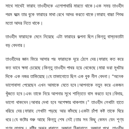
সাথে সাথেই ফারাহ তাওহীদকে এলোপাথারি মারতে থাকে।এক সময় তাওহীদ
পরম যত্মে তার বুকে ফারাহর মাথা রেখে আদর করতে থাকে।ফারাহ বাচ্চা শিশুর
মতো আদর নিতে থাকে।
তাওহীদ ফারাহকে মেনে নিয়েছে এটা ফারাহর কল্পনা ছিল।কিন্তু বাস্তবতাটা
বড় বেদনার।
তাওহীদের জ্ঞান ফিরে আসার পর ফারাহকে দূরে ঠেলে দেয়।ফারাহ কত করে
কত ভাবে ক্ষমা চেয়েছে।কিন্তু তাওহীদ পাথর হয়ে থেকেছে।মায়া ভরা মুখটার
দিকে এক নজর তাকিয়েছে।যে তাকানোতে ছিল এক বুক নীল বেদনা। “অনেক
ভালোবাসা পেয়েছেন এখন আমাকে যেতে হবে।আপনাকে নতুন করে একজন
খুঁজতে হবে।এবং তাকে নিয়ে আপনার সুখে শান্তিতে বাস করতে হবে।বিদায়,
ভালো থাকবেন।আবার দেখা হবে অপেক্ষায় থাকলাম।” তাওহীদ লেখাটা হাতে
ধরিয়ে দেয়।ফারাহ লেখাটা পড়ছে আর কাঁদছে।একটা চাঁপা কষ্ট তাকে ঘিরে
ধরে।যে কষ্টের শুরু আছে কিন্তু শেষ নেই।তার সব কিছু কেমন যেন শূণ্য
শূণ্য লাগছে। বৃষ্টির অঝর ধারাতে, অজানা ঠিকানাতে, অজানা পথে, তাওহীদ