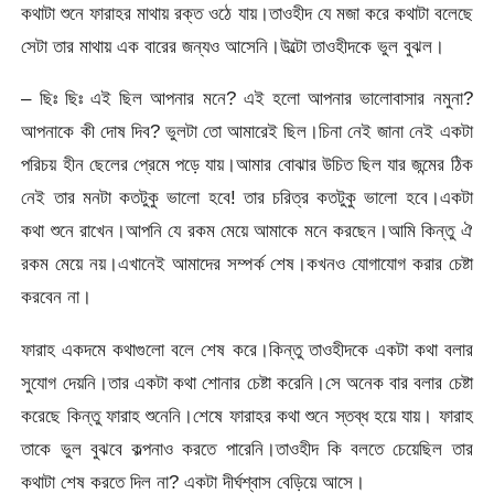
কথাটা শুনে ফারাহর মাথায় রক্ত ওঠে যায়।তাওহীদ যে মজা করে কথাটা বলেছে
সেটা তার মাথায় এক বারের জন্যও আসেনি।উল্টো তাওহীদকে ভুল বুঝল।
– ছিঃ ছিঃ এই ছিল আপনার মনে? এই হলো আপনার ভালোবাসার নমুনা?
আপনাকে কী দোষ দিব? ভুলটা তো আমারেই ছিল।চিনা নেই জানা নেই একটা
পরিচয় হীন ছেলের প্রেমে পড়ে যায়।আমার বোঝার উচিত ছিল যার জন্মের ঠিক
নেই তার মনটা কতটুকু ভালো হবে! তার চরিত্র কতটুকু ভালো হবে।একটা
কথা শুনে রাখেন।আপনি যে রকম মেয়ে আমাকে মনে করছেন।আমি কিন্তু ঐ
রকম মেয়ে নয়।এখানেই আমাদের সম্পর্ক শেষ।কখনও যোগাযোগ করার চেষ্টা
করবেন না।
ফারাহ একদমে কথাগুলো বলে শেষ করে।কিন্তু তাওহীদকে একটা কথা বলার
সুযোগ দেয়নি।তার একটা কথা শোনার চেষ্টা করেনি।সে অনেক বার বলার চেষ্টা
করেছে কিন্তু ফারাহ শুনেনি।শেষে ফারাহর কথা শুনে স্তব্ধ হয়ে যায়। ফারাহ
তাকে ভুল বুঝবে কল্পনাও করতে পারেনি।তাওহীদ কি বলতে চেয়েছিল তার
কথাটা শেষ করতে দিল না? একটা দীর্ঘশ্বাস বেড়িয়ে আসে।