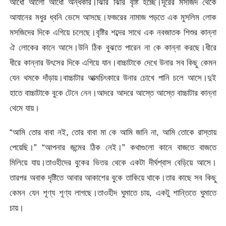
আধো আলো আধো অন্ধকার।ঝিরি ঝিরি বৃষ্টি হচ্ছে।দূরের মসজিদ থেকে
আযানের মধুর ধ্বনি ভেসে আসছে।ফজরের নামাজ পড়তে এক মুসলিম লোক
মসজিদের দিকে এগিয়ে চলেছে।বৃষ্টির শব্দের সাথে এক নবজাতক শিশুর কান্না
ঐ লোকের কানে আসে।উনি ঠিক বুঝতে পারেন না কে কান্না করছে।ধীরে
ধীরে কান্নার উৎসের দিকে এগিয়ে যান।বাচ্চাটাকে দেখে উনার সব কিছু কেমন
যেন থমকে দাঁড়ায়।বাচ্চাটার আত্মচিৎকারে উনার চোখে পানি চলে আসে।দুই
হাতে বাচ্চাটাকে বুকে টেনে নেন।আদরে আদরে আস্তে আস্তে বাচ্চাটার কান্না
থেমে যায়।
“আমি তোর বাবা নই, তোর বাবা মা কে আমি জানি না, আমি তোকে রাস্তায়
পেয়েছি।” “আপনার জন্মের ঠিক নেই।” কথাগুলো কানে বাজতে বাজতে
মিলিয়ে যায়।তাওহীদের বুকের ভিতর থেকে একটা দীর্ঘশ্বাস বেড়িয়ে আসে।
তারপর অবাক দৃষ্টিতে আবার আকাশের বুকে তাকিয়ে থাকে।তার কাছে সব কিছু
কেমন যেন শূণ্য শূণ্য লাগছে।তাওহীদ ঘুমাতে চায়, একটু শান্তিতে ঘুমাতে
চায়।