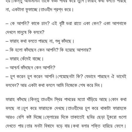
হয়।কিন্তু অভিমানটা তাকে বড্ড পাথর করে তুলে।ফারাহ কথা বলতে পারছে
না, একটানা ফুফাচ্ছে।তাওহীদ প্রশ্ন করে।
– কে আপনি? কাকে চান? এই বৃষ্টি ভরা রাতে একা কেন? একা আপনাকে
দেখলে মানুষে কি বলবে?
– ফারাহ কথা বলতে পারছে না, শুধু কাঁদছে।
– কি হলো কাঁদছেন কেন আপনি? কি হয়েছে আপনার?
– ফারাহ কেঁদেই যাচ্ছে।
– আশ্চর্য কাঁদছেন কেন আপনি?
– চুপ করেন চুপ করেন আপনি।পেয়েছেনটা কি? যেভাবে পারছেন ঐ ভাবেই
বলবেন? আর একটা কথা বললে আমি নিজেকে শেষ করে দিব।
ফারাহ কাঁদছে।কিন্তু তাওহীদ স্থির পাথরের মতো দাঁড়িয়ে আছে।কোন কথা
বলছে না।চুপ করে ফারাহকে দেখছে।তাওহীদের চুপ করে থাকাটা ফারাহকে
আরও বেশি কষ্ট দিচ্ছে।ফ্লোরের দিকে তাকাতেই ছবির ছেড়া টুকরো গুলো
দেখতে পায়।তার মনটা বিষাদে বড়ে যায়।কথা বলার শক্তি হারিয়ে ফেলে।