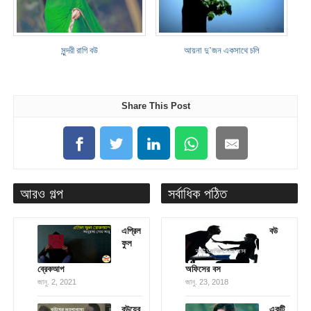
সুন্দরী রাগি বউ
আয়না দু’জন একসাথে চলি
Share This Post
আরও গল্প
সর্বাধিক পঠিত
এপ্রিল
বউ
ফুল
ব্রেকআপ
অফিসের বস
জানু. 2, 2021
জানু. 23, 2018
বউয়ের
একটি