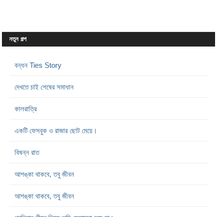
নতুন গল্প
বন্ধন Ties Story
দেখতে চাই শেষের সমাধান
কালরাত্রি
একটি ফেসবুক ও রাজার ছোট মেয়ে।
বিষন্ন রাত
আশঙ্কা থাকবে, তবু জীবন
আশঙ্কা থাকবে, তবু জীবন