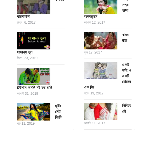
সত্য
ঘটনা
ভালোবাসা
অবলম্বনে
ডিসে. 6, 2017
আগস্ট 12, 2017
বাসর
রাত
সামান্য ভুল
জুন 17, 2017
ডিসে. 23, 2019
একটি
ভাই ও
একটি
বোনের
এক দিন
টিউশান অনলি নট ফর মানি
নভে. 19, 2017
আগস্ট 31, 2019
সিনিয়র
ছুটির
বৌ
সেই
দিনটি
আগস্ট 11, 2017
মার্চ 11, 2019