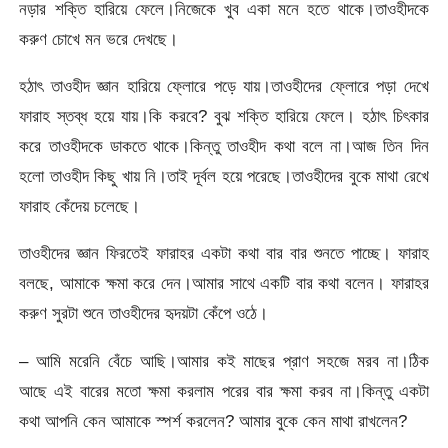
নড়ার শক্তি হারিয়ে ফেলে।নিজেকে খুব একা মনে হতে থাকে।তাওহীদকে
করুণ চোখে মন ভরে দেখছে।
হঠাৎ তাওহীদ জ্ঞান হারিয়ে ফ্লোরে পড়ে যায়।তাওহীদের ফ্লোরে পড়া দেখে
ফারাহ স্তব্ধ হয়ে যায়।কি করবে? বুঝ শক্তি হারিয়ে ফেলে। হঠাৎ চিৎকার
করে তাওহীদকে ডাকতে থাকে।কিন্তু তাওহীদ কথা বলে না।আজ তিন দিন
হলো তাওহীদ কিছু খায় নি।তাই দূর্বল হয়ে পরেছে।তাওহীদের বুকে মাথা রেখে
ফারাহ কেঁদেয় চলেছে।
তাওহীদের জ্ঞান ফিরতেই ফারাহর একটা কথা বার বার শুনতে পাচ্ছে। ফারাহ
বলছে, আমাকে ক্ষমা করে দেন।আমার সাথে একটি বার কথা বলেন। ফারাহর
করুণ সুরটা শুনে তাওহীদের হৃদয়টা কেঁপে ওঠে।
– আমি মরেনি বেঁচে আছি।আমার কই মাছের প্রাণ সহজে মরব না।ঠিক
আছে এই বারের মতো ক্ষমা করলাম পরের বার ক্ষমা করব না।কিন্তু একটা
কথা আপনি কেন আমাকে স্পর্শ করলেন? আমার বুকে কেন মাথা রাখলেন?