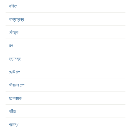
কবিতা
কাব্যগ্রন্থ
কৌতুক
গল্প
ছড়াসমূহ
ছোট গল্প
জীবনের গল্প
দু:খদায়ক
ধর্মীয়
প্রবন্ধ