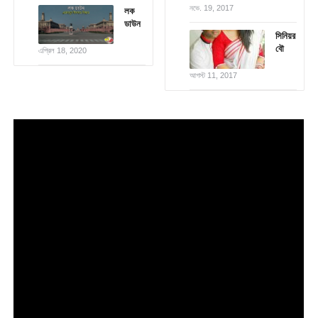
নভে. 19, 2017
লক
ডাউন
সিনিয়র
বৌ
এপ্রিল 18, 2020
আগস্ট 11, 2017