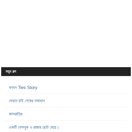
নতুন গল্প
বন্ধন Ties Story
দেখতে চাই শেষের সমাধান
কালরাত্রি
একটি ফেসবুক ও রাজার ছোট মেয়ে।