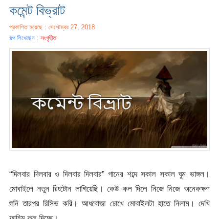
কমেন্ট বিভ্রাট
প্রকাশিত হয়েছে : সেপ্টেম্বর 27, 2018
গল্প লিখেছেন :
সংগৃহীত
“দিলবার দিলবার ও দিলবার দিলবার” গানের শব্দে সকাল সকাল ঘুম ভাঙ্গল।
মোবাইলে নতুন রিংটোন লাগিয়েছি। কেউ কল দিলে নিজে নিজে অনেকক্ষণ
শুনি তারপর রিসিভ করি। আধবোজা চোখে মোবাইলটা হাতে নিলাম। দেখি
ফাহিম কল দিচ্ছে।