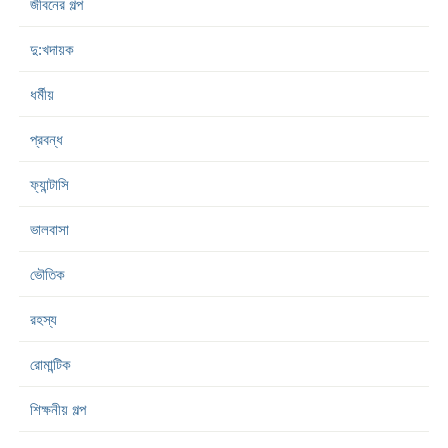
জীবনের গল্প
দু:খদায়ক
ধর্মীয়
প্রবন্ধ
ফ্যান্টাসি
ভালবাসা
ভৌতিক
রহস্য
রোমান্টিক
শিক্ষনীয় গল্প