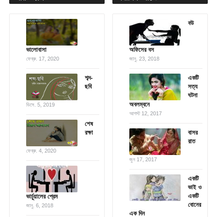
বউ
ভালোবাসা
অফিসের বস
ফেব্রু. 17, 2020
জানু. 23, 2018
শব্দ-
একটি
ছবি
সত্য
ঘটনা
অবলম্বনে
ডিসে. 5, 2019
আগস্ট 12, 2017
শেষ
রক্ষা
বাসর
রাত
ফেব্রু. 4, 2020
জুন 17, 2017
একটি
ভাই ও
একটি
ভার্চুয়ালের প্রেম
বোনের
জানু. 6, 2018
এক দিন