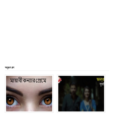
অনুরূপ গল্প