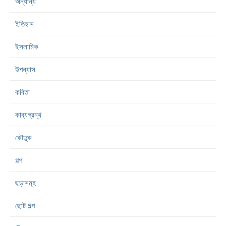
অন্যান্য
ইতিহাস
ইসলামিক
উপন্যাস
কবিতা
কাব্যগ্রন্থ
কৌতুক
গল্প
ছড়াসমূহ
ছোট গল্প