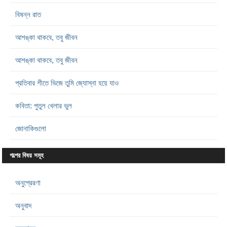
বিষন্ন রাত
আশঙ্কা থাকবে, তবু জীবন
আশঙ্কা থাকবে, তবু জীবন
প্রতিবার শীতে ভিজে তুমি জ্যোস্না হয়ে যাও
কবিতা: পুতুল খেলার ভুল
জোনাকিগুলো
গল্পের বিষয় সমূহ
অনুপ্রেরণা
অনুবাদ