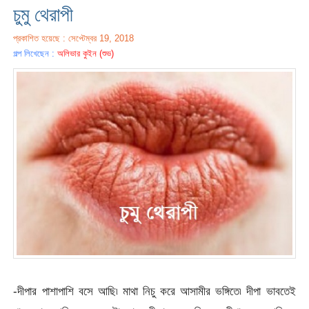
চুমু থেরাপী
প্রকাশিত হয়েছে : সেপ্টেম্বর 19, 2018
গল্প লিখেছেন :
অলিভার কুইন (শুভ)
-দীপার পাশাপাশি বসে আছি৷ মাথা নিচু করে আসামীর ভঙ্গিতে৷ দীপা ভাবতেই