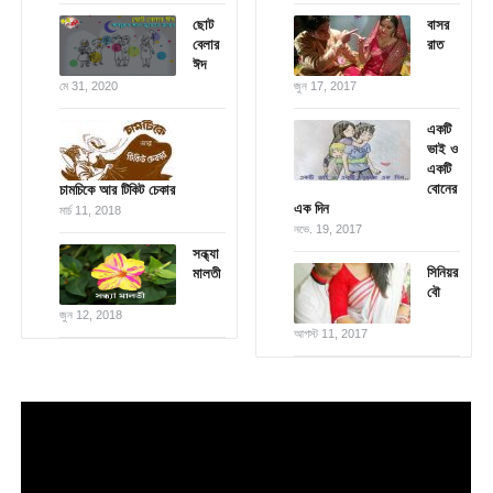
ছোট
বাসর
বেলার
রাত
ঈদ
মে 31, 2020
জুন 17, 2017
একটি
ভাই ও
একটি
বোনের
চামচিকে আর টিকিট চেকার
এক দিন
মার্চ 11, 2018
নভে. 19, 2017
সন্ধ্যা
সিনিয়র
মালতী
বৌ
জুন 12, 2018
আগস্ট 11, 2017