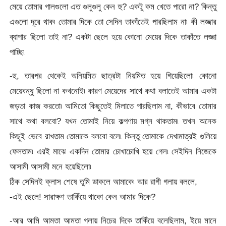
মেয়ে তোমার গালগুলো এত গুলুগুলু কেন হু? একটু কম খেতে পারো না? কিন্তু
এগুলো দূরে থাক৷ তোমার দিকে তো সেদিন তাকাঁতেই পারছিলাম না৷ কী লজ্জার
ব্যাপার ছিলো তাই না? একটা ছেলে হয়ে কোনো মেয়ের দিকে তাকাঁতে লজ্জা
পাচ্ছি৷
-হু, তারপর থেকেই অনিয়মিত ছাত্রটা নিয়মিত হয়ে গিয়েছিলো৷ কোনো
মেয়েবন্ধু ছিলো না কখনোই৷ কারণ মেয়েদের সাথে কথা বলাতেই আমার একটা
জড়তা কাজ করতো৷ আমিতো কিছুতেই মিলাতে পারছিলাম না, কীভাবে তোমার
সাথে কথা বলবো? যখন তোমাই নিয়ে কল্পণায় মগ্ন থাকতাম৷ তখন অনেক
কিছুই ভেবে রাখতাম তোমাকে বলবো বলে৷ কিন্তু তোমাকে দেখামাত্রই গুলিয়ে
ফেলতাম৷ এরই মাঝে একদিন তোমার চোখাচোখি হয়ে গেল৷ সেইদিন নিজেকে
আসামী আসামী মনে হয়েছিলো৷
ঠিক সেদিনই ক্লাস শেষে তুমি ডাকলে আমাকে৷ আর রাগী গলায় বললে,
-এই ছেলে! সারাক্ষণ তাকিঁয়ে থাকো কেন আমার দিকে?
-আর আমি আমতা আমতা গলায় নিচের দিকে তাকিঁয়ে বলেছিলাম, ইয়ে মানে