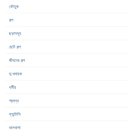
কৌতুক
গল্প
ছড়াসমূহ
ছোট গল্প
জীবনের গল্প
দু:খদায়ক
ধর্মীয়
প্রবন্ধ
ফ্যান্টাসি
ভালবাসা