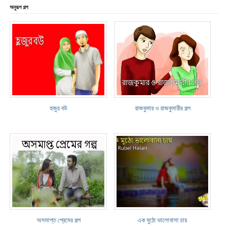
অনুরূপ গল্প
হুজুর বউ
রাজকুমার ও রাজকুমারীর গল্প
অসমাপ্ত প্রেমের গল্প
এক মুঠো ভালোবাসা চায়