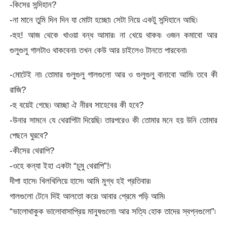
-কিসের সন্দিহান?
-না মানে তুমি দিন দিন যা মোটা হচ্ছো৷ সেটা নিয়ে একটু সন্দিহানে আছি৷
-হুহ! আজ থেকে খাওয়া বন্ধ আমার৷ না খেয়ে থাকব৷ ওজন কমাবো আর
গুলুগুলু গালটাও থাকবেনা৷ তখন কেউ আর চাইলেও টানতে পারবেনা৷
-মোটেই না৷ তোমার গুলুগুলু গালগুলো আর ও গুলুগুলু বানাবো আমি৷ তবে কী
রাজি?
-হু বয়েই গেছে৷ আচ্ছা ঐ নীরব সাহেবের কী হবে?
-উনার সামনে যে থেরাপিটা দিয়েছি৷ তারপরেও কী তোমার মনে হয় উনি তোমার
পেছনে ঘুরবে?
-কীসের থেরাপি?
-ওহে কন্যা ইহা একটা “চুমু থেরাপি”!৷
দীপা হাসে৷ খিলখিলিয়ে হাসে৷ আমি মুগ্ধ হই প্রতিবার৷
গালগুলো টেনে দিই আলতো করে৷ আবার প্রেমে পড়ি আমি৷
“ভালোথাকুক ভালোবাসাপ্রিয় মানুষগুলো৷ আর সত্যি হোক তাদের স্বপ্নগুলো”৷