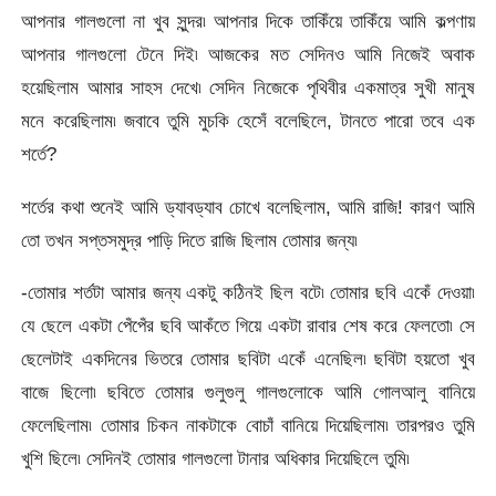
আপনার গালগুলো না খুব সুন্দর৷ আপনার দিকে তাকিঁয়ে তাকিঁয়ে আমি কল্পণায়
আপনার গালগুলো টেনে দিই৷ আজকের মত সেদিনও আমি নিজেই অবাক
হয়েছিলাম আমার সাহস দেখে৷ সেদিন নিজেকে পৃথিবীর একমাত্র সুখী মানুষ
মনে করেছিলাম৷ জবাবে তুমি মুচকি হেসেঁ বলেছিলে, টানতে পারো তবে এক
শর্তে?
শর্তের কথা শুনেই আমি ড্যাবড্যাব চোখে বলেছিলাম, আমি রাজি! কারণ আমি
তো তখন সপ্তসমুদ্র পাড়ি দিতে রাজি ছিলাম তোমার জন্য৷
-তোমার শর্তটা আমার জন্য একটু কঠিনই ছিল বটে৷ তোমার ছবি একেঁ দেওয়া৷
যে ছেলে একটা পেঁপেঁর ছবি আকঁতে গিয়ে একটা রাবার শেষ করে ফেলতো৷ সে
ছেলেটাই একদিনের ভিতরে তোমার ছবিটা একেঁ এনেছিল৷ ছবিটা হয়তো খুব
বাজে ছিলো৷ ছবিতে তোমার গুলুগুলু গালগুলোকে আমি গোলআলু বানিয়ে
ফেলেছিলাম৷ তোমার চিকন নাকটাকে বোচাঁ বানিয়ে দিয়েছিলাম৷ তারপরও তুমি
খুশি ছিলে৷ সেদিনই তোমার গালগুলো টানার অধিকার দিয়েছিলে তুমি৷