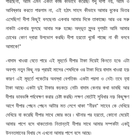
পারছেনা, আমি এমন একটা কাজ কীভাবে করেছি৷ শুধু দীপা নয়, আমি ও
আবিষ্কার করতে পারলাম না, এই হঠাৎ সাহস কীভাবে আমার বুকের ভিতর
এসেছিল! দীপা কিছুই বলছেনা৷ একবার আমার দিকে তাকাচ্ছে৷ আর ওর সরু
নাকটা একবার ফুলছে আবার সরু হচ্ছে৷ অদ্ভূত সুন্দর দৃশ্যটা আমি আমার
চোখের কোণ দ্বারা উপভোগ করছি৷ দীপা হয়তো খুজেঁ পাচ্ছে না কী বলবে
আমাকে!”
-বাদাম খাওয়া যেতে পারে এই মূহুর্তে৷ দীপার টাকা দিয়েই কিনতে হবে৷ এটা
অবশ্য নতুন কিছু নয়৷ প্রায়ই মাসের শেষদিকে ওর টাকা দিয়ে বাদাম খাওয়া হয়৷
কারণ এই মূহুর্তে পকেটের অবস্থা বেগতিক৷ একটা পয়সা ও নেই৷ তবে হ্যা
টাকা আছে৷ একটা দুই টাকার কচকচে নোট৷ বাদাম কেনার কথা ভাবছি আর
দীপার ভাবভঙ্গি পর্যবেক্ষণ করার চেষ্টা করছি৷ লক্ষণ মোটেই সুবিধার নয়৷ কিছুক্ষণ
আগে দীপার পেছন পেছন আটার মত লেগে থাকা “নীরব” সাহেব কে দেখিয়ে
দেখিয়ে যা করেছি দীপার সাথে জোর করে ৷ ঘটনার পর হয়তো, কোনো মেয়েই
আমার পাশে বসে থাকতোনা৷ নিতান্তই দীপার সাথে আমার সম্পর্কটা একটু
উন্নতমানের বিধায় সে এখনো আমার পাশে বসে আছে৷