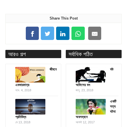
Share This Post
আরও গল্প
সর্বাধিক পঠিত
জীবনে
বউ
একবারমাত্র
অফিসের বস
নভে. 4, 2018
জানু. 23, 2018
একটি
সত্য
ঘটনা
প্রতিবিম্ব
অবলম্বনে
মে 13, 2018
আগস্ট 12, 2017