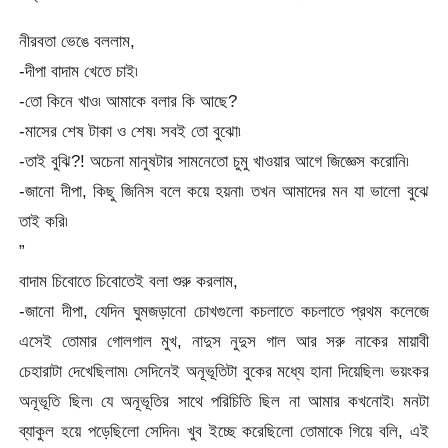
নীরবতা ভেঙে বললাম,
-দীপা বাদাম খেতে চাই৷
-তো কিনে খাও৷ আমাকে বলার কি আছে?
-মাসের শেষ টাকা ও শেষ৷ সবই তো বুঝো৷
-তাই বুঝি?! অচেনা মানুষটার সামনেতো চুমু খাওয়ার আগে জিজ্ঞেস করোনি৷
-জানো দীপা, কিছু জিনিস বলে কয়ে হয়না৷ তখন আমাদের মন যা ভালো বুঝে
তাই করি৷
”
বাদাম চিবোতে চিবোতেই বলা শুরু করলাম,
-জানো দীপা, যেদিন ঘুমজড়ানো চোখগুলো কচলাতে কচলাতে প্রথম কলেজে
এসেই তোমার গোলগাল মুখ, নাদুস নুদুস গাল আর সরু নাকের মায়াবী
চেহারাটা দেখেছিলাম৷ সেদিনেই অনূভূতিটা বুকের মধ্যে হানা দিয়েছিল৷ ভয়ংকর
অনূভূতি ছিল৷ যে অনূভূতির সাথে পরিচিতি ছিল না আমার কখনোই৷ মনটা
ব্যাকুল হয়ে পড়েছিলো সেদিন৷ খুব ইচ্ছে করেছিলো তোমাকে গিয়ে বলি, এই