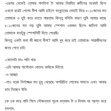
-এরপর থেকেই তোমার গালটানা টা আমার নিয়মিত রুটিনের মধ্যেই ছিল৷
এখনো রয়েই গেলো৷ দীপা আমি চাইলে বন্ধুত্বের দোহাই দিয়ে ৮-১০জনের মত
তোমাকে ও তুই করে বলতে পারতাম৷ কিন্তু বলিনি৷ কারণ তুমি আমার কাছে
৮-১০জনের মত নয়৷ তুমি আমার স্পেশাল একজন ছিলে৷ জানিনা আমি
তোমাকে কতটুকু স্পেশালিটি দিতে পেরেছি৷
কিন্তু একটা কথা কী জানো দীপা? আমি খুব করে চাই তোমাকে৷ সারাজীবনের
জন্য পেতে চাই৷
-বোতলটা দাও পানি খাব৷
-এটা আমার পার্সোনাল বোতল৷ কাউকে দিইনা৷
-ও আচ্ছা৷
-নাও ধরো৷ নির্লজ্জের মত চুমু খেয়েছে অপরিচিত লোকের সামনে৷ এখন আবার
ভাব নিচ্ছেন উনি৷
ঢক ঢক করে পানি গিলে সৌজন্যতা সূচক ধন্যবাদ টা ও দিলাম না৷ প্রশ্ন করে
বসলাম,