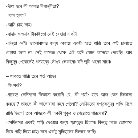
-দীপা হবে কী আমার দীপান্বীতা?
-কেন হবো?
-আমি চাই তাই৷
-বাদাম খাওয়ার টাকাইতো নেই বেহায়া একটা৷
-চিন্তা নেই৷ ভালোবাসার জন্য বেহায়া একটা হতে পারি৷ তবে পেট চালাতে
বেহায়া হবো না৷ সেই কলেজ থেকে এই অব্দি যেমন আসতে পেরেছি৷ আর
কিছুদূর পেরোলেই গন্তব্যে নৌঙর ভেড়াবো৷ যদি তুমি থাকো সাথে৷
– থাকতে পারি৷ তবে শর্ত আছে৷
-কি শর্ত?
-বারেহ! সেদিনতো জিজ্ঞাসা করোনি যে, কী শর্ত? তবে আজ কেন জিজ্ঞাসা
করছো? তাহলে কী ভালোবাসা কমে গেলো? সেদিনতো সপ্তসমুদ্র পাড়ি দিতে
রাজি ছিলে! তবে আজকে কী একটা পুকুর ও পেরোতে পারবেনা?
-সেদিনতো একাই পাড়ি দেওয়ার জন্য প্রস্তুত ছিলাম৷ কিন্তু আজ তোমাকে
নিয়ে পাড়ি দিতে চাই৷ তবে একটু সন্দিহানের ভিতরে আছি৷