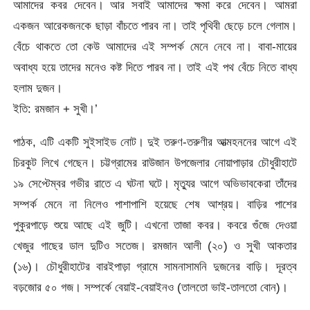
আমাদের কবর দেবেন। আর সবাই আমাদের ক্ষমা করে দেবেন। আমরা
একজন আরেকজনকে ছাড়া বাঁচতে পারব না। তাই পৃথিবী ছেড়ে চলে গেলাম।
বেঁচে থাকতে তো কেউ আমাদের এই সম্পর্ক মেনে নেবে না। বাবা-মায়ের
অবাধ্য হয়ে তাদের মনেও কষ্ট দিতে পারব না। তাই এই পথ বেঁচে নিতে বাধ্য
হলাম দুজন।
ইতি: রমজান + সুখী।’
পাঠক, এটি একটি সুইসাইড নোট। দুই তরুণ-তরুণীর আত্মহননের আগে এই
চিরকুট লিখে গেছেন। চট্টগ্রামের রাউজান উপজেলার নোয়াপাড়ার চৌধুরীহাটে
১৯ সেপ্টেম্বর গভীর রাতে এ ঘটনা ঘটে। মৃত্যুর আগে অভিভাবকেরা তাঁদের
সম্পর্ক মেনে না নিলেও পাশাপাশি হয়েছে শেষ আশ্রয়। বাড়ির পাশের
পুকুরপাড়ে শুয়ে আছে এই জুটি। এখনো তাজা কবর। কবরে গুঁজে দেওয়া
খেজুর গাছের ডাল দুটিও সতেজ। রমজান আলী (২০) ও সুখী আকতার
(১৬)। চৌধুরীহাটের বারইপাড়া গ্রামে সামনাসামনি দুজনের বাড়ি। দূরত্ব
বড়জোর ৫০ গজ। সম্পর্কে বেয়াই-বেয়াইনও (তালতো ভাই-তালতো বোন)।