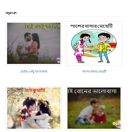
অনুরূপ গল্প
ছোট্র একটু ভালোবাসা
পাশের বাসার মেয়েটি