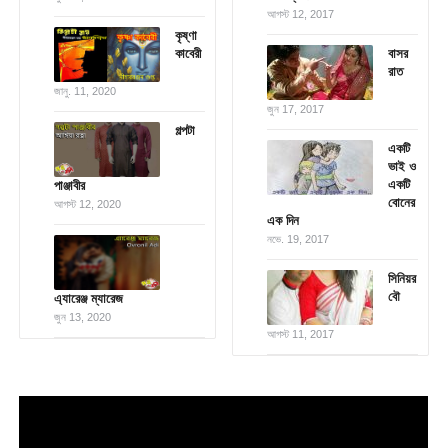
আগস্ট 12, 2017
কৃষ্ণা
কাবেরী
বাসর
রাত
জানু. 11, 2020
জুন 17, 2017
গল্পটা
একটি
ভাই ও
একটি
পাঞ্জাবীর
বোনের
আগস্ট 12, 2020
এক দিন
নভে. 19, 2017
সিনিয়র
বৌ
এ্যারেঞ্জ ম্যারেজ
জুন 13, 2020
আগস্ট 11, 2017