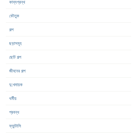
কাব্যগ্রন্থ
কৌতুক
গল্প
ছড়াসমূহ
ছোট গল্প
জীবনের গল্প
দু:খদায়ক
ধর্মীয়
প্রবন্ধ
ফ্যান্টাসি