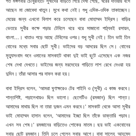
গত মঙ্গলবার চৌধুরীহাটে সুখীদের বাড়িতে গিয়ে দেখা গেছে, ঘরের দাওয়ায় বসে
আছেন মা জোবেদা খাতুন। মুখে কথা নেই। শুধু এদিক-ওদিক তাকাচ্ছেন।
মেয়ের জন্য এখনো বিলাপ করে চলেছেন বাবা মোহাম্মদ ইদ্রিস। বাড়ির
ভেতরে সুখীর কক্ষে পড়ার টেবিলে থরে থরে সাজানো পাঠ্যবই রসায়ন,
বাংলা…। খাতাও পড়ে আছে টেবিলের ওপর। শুধু সুখী নেই। তিন ভাই তিন
বোনের মধ্যে সবার ছোট সুখী। ভাইদের বড় আদরের ছিল সে। বোনের
মৃত্যুসংবাদ শুনে ওমানের মাসকাটে থাকা দুই ভাই ছুটে এসেছেন এক নজর
শেষ দেখা দেখতে। ভাইদের জন্য মরদেহের গাড়িতে লাশ রেখে দেওয়া হয়
দুদিন। তাঁরা আসার পর দাফন করা হয়।
বাবা ইদ্রিস বলেন, ‘আমরা ঘুণাক্ষরেও টের পাইনি ও (সুখী) এ কাজ করবে।
শান্তশিষ্ট, পড়ালেখায়ও ছিল ভালো। ছেলেটিও (রমজান) ছিল শান্ত।
আমাদের মাথায় ছিল না তারা দুজন এমন করবে।’ মাসকাট থেকে আসা সুখীর
ভাই মোহাম্মদ হাসান বলেন, ‘আমাদের ইচ্ছা ছিল তাঁকে ডাক্তারি পড়াব।
এখন সব শেষ।’ রমজানের বাড়িতেও শোকের মাতম। ছয় ভাই একবোনের
সবার ছোট রমজান। তিনি চলে গেলেন সবার আগে। বাবা সালেহ আহমেদ