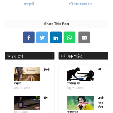
রাগ কুমারি
ভাই বোনের ভালোবাসা
Share This Post
আরও গল্প
সর্বাধিক পঠিত
মিথ্যে
বউ
সান্ত্বনা
অফিসের বস
ডিসে. 13, 2018
জানু. 23, 2018
বিষ
একটি
সত্য
ঘটনা
অবলম্বনে
জুন 13, 2020