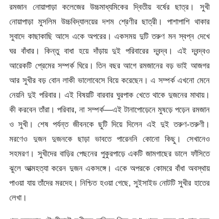
রমজান নোয়াপাড়া কলেজের উচ্চমাধ্যমিকের দ্বিতীয় বর্ষের ছাত্র। সুখী
নোয়াপাড়া মুসলিম উচ্চবিদ্যালয়ের দশম শ্রেণীর ছাত্রী। পাশাপাশি থাকার
সুবাদে কাছাকাছি আসে একে অপরের। একসময় দুটি তরুণ মন স্বপ্ন দেখে
ঘর বাঁধার। কিন্তু বাধা হয়ে দাঁড়ায় দুই পরিবারের দ্বন্দ্ব। এই দ্বন্দ্বও
আরেকটি প্রেমের সম্পর্ক ঘিরে। তিন বছর আগে রমজানের বড় ভাই আজগর
আর সুখীর বড় বোন লাকী ভালোবেসে বিয়ে করেছেন। এ সম্পর্ক এখনো মেনে
নেয়নি দুই পরিবার। এই বিষয়টি বারবার ঘুরপাক খেতে থাকে দুজনের মাথায়।
কী করবেন তাঁরা। পরিবার, না সম্পর্ক—এই টানাপোড়েনে মুষড়ে পড়েন রমজান
ও সুখী। শেষ পর্যন্ত জীবনকে ছুটি দিয়ে দিলেন এই দুই তরুণ-তরুণী।
মরণেও দুজন দুজনকে ছাড়া ভাবতে পারেননি কোনো কিছু। সেখানেও
সহমরণ। সুখীদের বাড়ির পেছনের পুকুরপাড়ে একটি জামগাছের ডালে ফাঁসিতে
ঝুলে আত্মহত্যা করেন দুজন একসঙ্গে। একে অপরকে কোমরে বাঁধা অবস্থায়
পাওয়া যায় তাঁদের মরদেহ। নিশ্চিত হওয়া গেছে, সুইসাইড নোটটি সুখীর হাতের
লেখা।