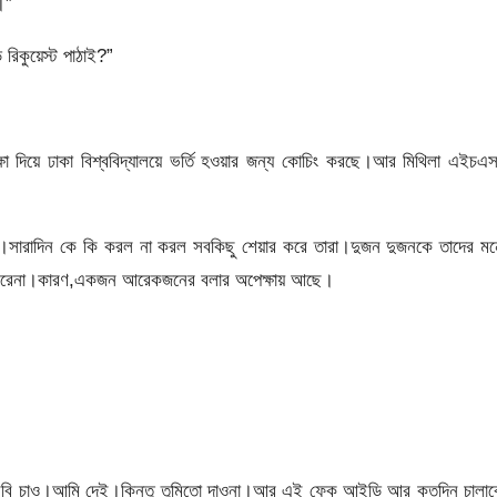
।”
রিকুয়েস্ট পাঠাই?”
ক্ষা দিয়ে ঢাকা বিশ্ববিদ্যালয়ে ভর্তি হওয়ার জন্য কোচিং করছে।আর মিথিলা এইচএ
য়।সারাদিন কে কি করল না করল সবকিছু শেয়ার করে তারা।দুজন দুজনকে তাদের মন
াশ করেনা।কারণ,একজন আরেকজনের বলার অপেক্ষায় আছে।
র ছবি চাও।আমি দেই।কিন্তু তুমিতো দাওনা।আর এই ফেক আইডি আর কতদিন চালাব