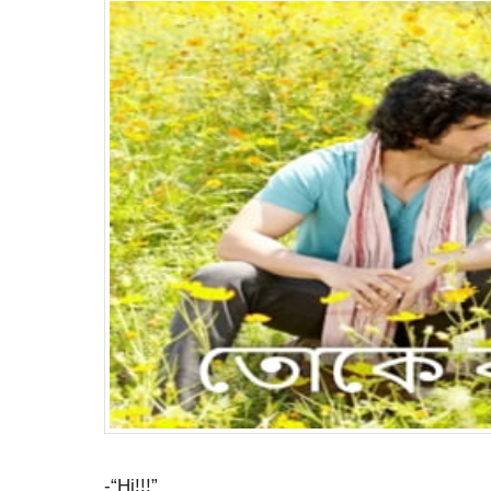
-“Hi!!!”