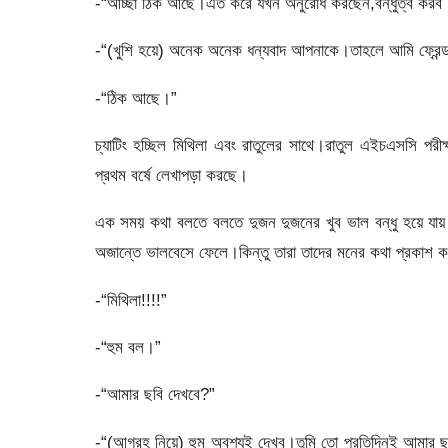
-“আচ্ছা ঠিক আছে।এত করে যখন অনুরোধ করছেন,বন্ধুত্ব করব
-“(খুশি হয়ে) অনেক অনেক ধন্যবাদ আপনাকে।তাহলে আমি ফ্রেন্ড 
-“ঠিক আছে।”
চ্যাটিং হচ্ছিল মিথিলা এবং রাতুলের সাথে।রাতুল এইচএসসি পরী
প্রথম বর্ষে লেখাপড়া করছে।
এক সময় কথা বলতে বলতে দুজন দুজনের খুব ভাল বন্ধু হয়ে যা
অজান্তে ভালবেসে ফেলে।কিন্তু তারা তাদের মনের কথা প্রক
-“মিথিলা!!!!”
-“হুম বল।”
-“আমার ছবি দেখবে?”
-“(আগ্রহ নিয়ে) হুম অবশ্যই দেখব।তুমি তো প্রতিদিনই আমা