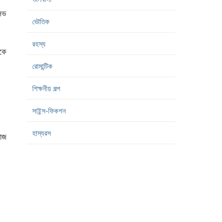
সিভ
ভৌতিক
রহস্য
াকে
রোমান্টিক
শিক্ষনীয় গল্প
সাইন্স-ফিকশন
হাস্যরস
াজ