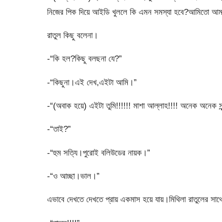
নিজের পিক দিয়ে আইডি খুললে কি এমন সমস্যা হবে?আমিতো আম
রাতুল কিছু বলেনা।
-“কি হল?কিছু বলছনা যে?”
-“কিছুনা।এই দেখ,এইটা আমি।”
-“(অবাক হয়ে) এইটা তুমি!!!!!! মাশা আল্লাহ!!!! অনেক অনেক সু
-“তাই?”
-“হুম সত্যি।পুরোই বলিউডের নায়ক।”
-“ও আচ্ছা।ভাল।”
এভাবে দেখতে দেখতে প্রায় একমাস হয়ে যায়।মিথিলা রাতুলের সাথে