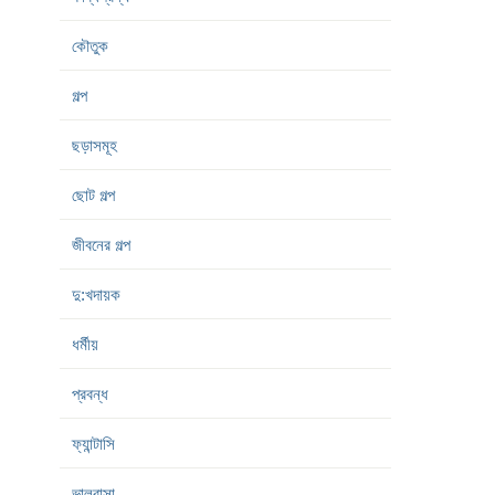
কৌতুক
গল্প
ছড়াসমূহ
ছোট গল্প
জীবনের গল্প
দু:খদায়ক
ধর্মীয়
প্রবন্ধ
ফ্যান্টাসি
ভালবাসা