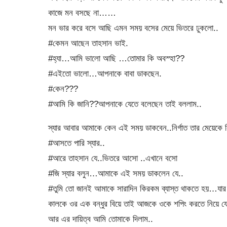
কাজে মন বসছে না……
মন ভার করে বসে আছি এমন সময় বসের মেয়ে ভিতরে ঢুকলো..
#কেমন আছেন তাহসান ভাই.
#হ্যা…আমি ভালো আছি …তোমার কি অবস্হা??
#এইতো ভালো…আপনাকে বাবা ডাকছেন.
#কেন???
#আমি কি জানি??আপনাকে যেতে বলেছেন তাই বললাম..
স্যার আবার আমাকে কেন এই সময় ডাকবেন..নির্গাত তার মেয়েকে নিয়
#আসতে পারি স্যার..
#আরে তাহসান যে..ভিতরে আসো ..এখানে বসো
#জি স্যার বলুন…আমাকে এই সময় ডাকলেন যে..
#তুমি তো জানই আমাকে সারাদিন কিরকম ব্যাস্ত থাকতে হয়…যার 
কালকে ওর এক বন্ধুর বিয়ে তাই আজকে ওকে শপিং করতে নিয়ে যে
আর এর দায়িত্ব আমি তোমাকে দিলাম..