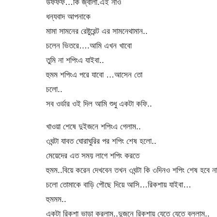
উফফফ…কি জ্বালা.এই নাও
ধন্যবাদ আপনাকে
মামা সামনের রেষ্টুরেন্ট এর সামনে‌থামান..
চলেন ভিতরে….আমি এখন খাবো
তুমি না শপিংএ যাইবা..
হুমম শপিংএ পরে যাবো …আসেন তো
চলো..
সব ওর্ডার ওই দিল আমি শুধু একটা কফি..
খাওয়া শেষে দুইজনে শপিংএ গেলাম..
৩ঘন্টা যাবত ঘোরাঘুরির পর শপিং শেষ হলো..
মেয়েদের এত সময় লাগে শপিং করতে
হুমম..বিয়ে করেন দেখবেন তখন ৩ঘন্টা কি ৩দিনও শপিং শেষ‌ হবে 
চলো তোমাকে বাড়ি পৌছে দিয়ে আসি…রিকশায় যাইবা…
হুমমম..
একটা রিকশা ভাড়া করলাম..দুজনে রিকশায় যেতে যেতে বললাম..