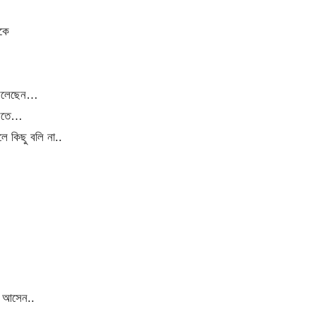
কে
ে বলেছেন…
আসতে…
ে কিছু বলি না..
া আসেন..