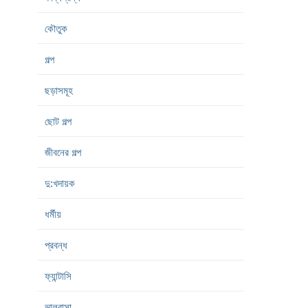
কৌতুক
গল্প
ছড়াসমূহ
ছোট গল্প
জীবনের গল্প
দু:খদায়ক
ধর্মীয়
প্রবন্ধ
ফ্যান্টাসি
ভালবাসা