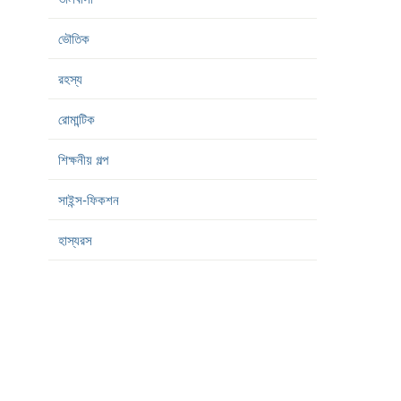
ভৌতিক
রহস্য
রোমান্টিক
শিক্ষনীয় গল্প
সাইন্স-ফিকশন
হাস্যরস