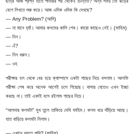
ছাত্র আজ প্রশ্ন হাতে পাওয়ার পর থেকেই চিন্তিত? অন্য সময় তো ঝড়ের
বেগে লিখতে শুরু করে। আজ এদিক ওদিক কি দেখছে?
— Any Problem? (আমি)
— না মানে হ্যাঁ। আমার কলমের কালি শেষ। কারো কাছেও নেই। (ফাহিম)
— নিন।
— এঁ?
— নিন ধরুন।
— ওহ
পরীক্ষার হল থেকে বের হয়ে ক্যাম্পাসে একটা গাছের নিচে বসলাম। আলফি
পরীক্ষা শেষ করে অনেক আগেই চলে গিয়েছে। বাসায় যেতেও এখন ইচ্ছা
করছে না। তাই একাই বসে রইলাম গাছের নিচে।
“আপনার কলমটা” মুখ তুলে তাকিয়ে দেখি ফাহিম। কলম ধরে দাঁড়িয়ে আছে।
হাত বাড়িয়ে কলমটা নিলাম।
— এখানে বসতে পারি? (ফাহিম)