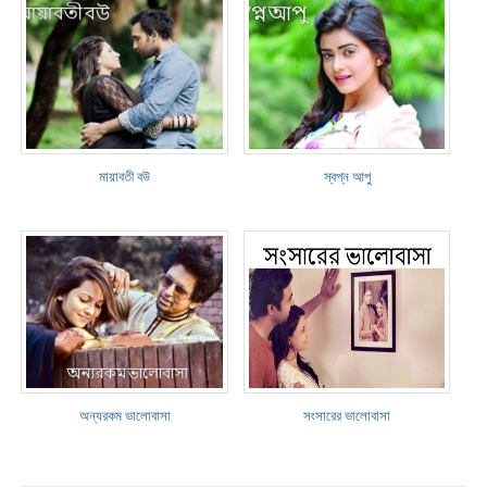
মায়াবতী বউ
স্বপ্ন আপু
অন্যরকম ভালোবাসা
সংসারের ভালোবাসা