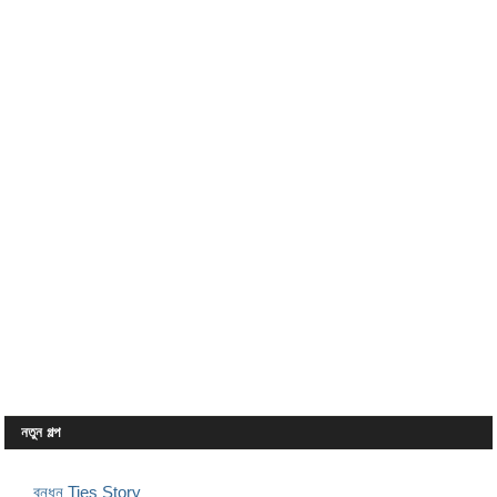
নতুন গল্প
বন্ধন Ties Story