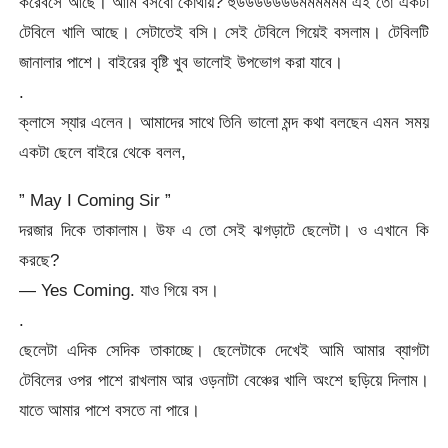
করেবসে আছে। আমি বসবো কোথায়? হুউউউউউউউমমমমমম এই তো একটা
টেবিলে খালি আছে। সেটাতেই বসি। সেই টেবিলে গিয়েই বসলাম। টেবিলটি
জানালার পাশে। বাইরের বৃষ্টি খুব ভালোই উপভোগ করা যাবে।
.
ক্লাসে স্যার এলেন। আমাদের সাথে তিনি ভালো মন্দ কথা বলছেন এমন সময়
একটা ছেলে বাইরে থেকে বলল,
” May I Coming Sir ”
দরজার দিকে তাকালাম। উফ এ তো সেই ঝগড়াটে ছেলেটা। ও এখানে কি
করছে?
— Yes Coming. যাও গিয়ে বস।
.
ছেলেটা এদিক সেদিক তাকাচ্ছে। ছেলেটাকে দেখেই আমি আমার ব্যাগটা
টেবিলের ওপর পাশে রাখলাম আর ওড়নাটা বেঞ্চের খালি অংশে ছড়িয়ে দিলাম।
যাতে আমার পাশে বসতে না পারে।