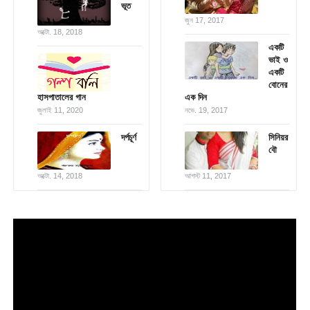
ভূত
জুন 17, 2017
অক্টো. 18, 2018
একটি
ভাই ও
একটি
বোনের
হাসপাতালের গান
এক দিন
জুলাই 11, 2020
নভে. 19, 2017
দর্পচূর্ণ
সিনিয়র
বৌ
অক্টো. 14, 2018
আগস্ট 11, 2017