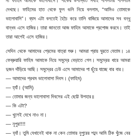
না ফাহিম আমাকে ভালোবাসে। পার্কের উপস্থিত সবাই পাগলটার পাগলামি
দেখছে। ফাহিমের হাত থেকে ফুল গুলি নিয়ে বললাম, “আমিও তোমাকে
ভালোবাসি”। ব্যস এটা বলতেই হৈচৈ করে তালি বাজিয়ে আমাদের সব বন্ধু
বান্ধব এসে হাজির। তারা জানতো আজ ফাহিম আমাকে প্রপোজ করবে। তাই
তারা আগেই এসে হাজির।
সেদিন থেকে আমাদের প্রেমের যাত্রা শুরু। আমরা প্রায় ঘুরতে যেতাম। ১৪
ফেব্রুয়ারি ফাহিম আমাকে নিয়ে সমুদ্রে বেড়াতে গেল। সমুদ্রের ধারে আমরা
দুজন দাঁড়িয়ে আছি। সমুদ্রের ঢেউ এসে আমাদের পা ছুঁয়ে যাচ্ছে বার বার।
— আমাদের প্রথম ভালোবাসা দিবস। (ফাহিম)
— হ্যাঁ। (আমি)
— তোমার জন্য ভালোবাসা দিবসের এই ছোট্ট উপহার॥
— কি এটা?
— খুলেই দেখে নাও না।
— নূপুর!!!!
— হ্যাঁ। তুমি যেখানেই থাক না কেন তোমার নূপুরের শব্দে আমি ঠিক খুঁজে বের