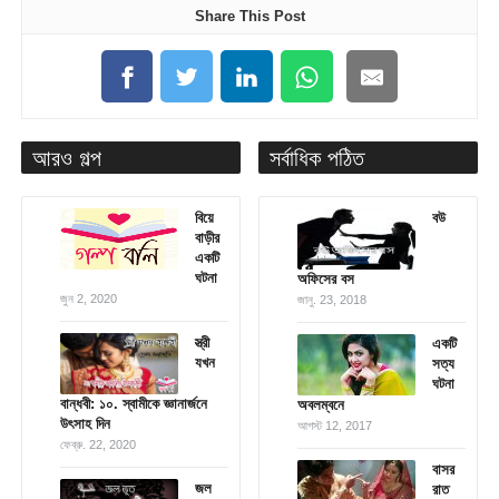
Share This Post
আরও গল্প
সর্বাধিক পঠিত
বিয়ে
বউ
বাড়ীর
একটি
ঘটনা
অফিসের বস
জুন 2, 2020
জানু. 23, 2018
স্ত্রী
একটি
যখন
সত্য
ঘটনা
বান্ধবী: ১০. স্বামীকে জ্ঞানার্জনে
অবলম্বনে
উৎসাহ দিন
আগস্ট 12, 2017
ফেব্রু. 22, 2020
বাসর
জল
রাত