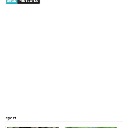
অনুরূপ গল্প