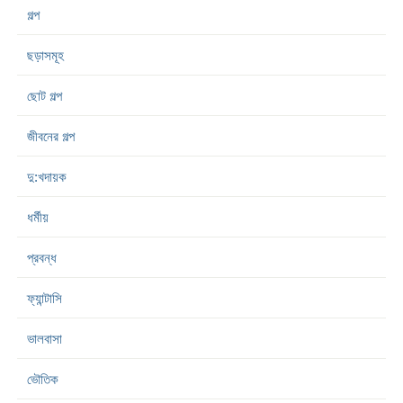
গল্প
ছড়াসমূহ
ছোট গল্প
জীবনের গল্প
দু:খদায়ক
ধর্মীয়
প্রবন্ধ
ফ্যান্টাসি
ভালবাসা
ভৌতিক