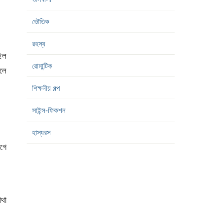
ভৌতিক
রহস্য
িল
রোমান্টিক
কলে
শিক্ষনীয় গল্প
সাইন্স-ফিকশন
হাস্যরস
আগে
াথা