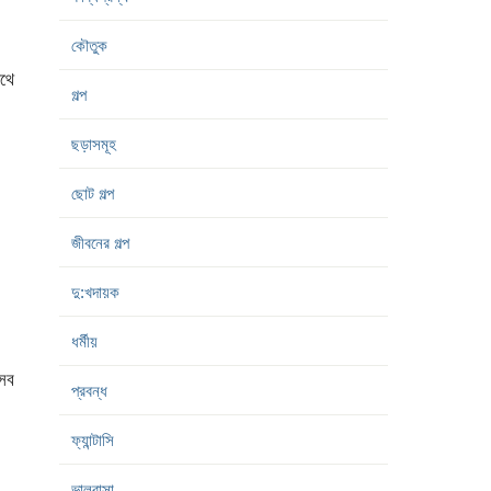
কৌতুক
থে
গল্প
ছড়াসমূহ
ছোট গল্প
জীবনের গল্প
দু:খদায়ক
ধর্মীয়
 সব
প্রবন্ধ
ফ্যান্টাসি
ভালবাসা