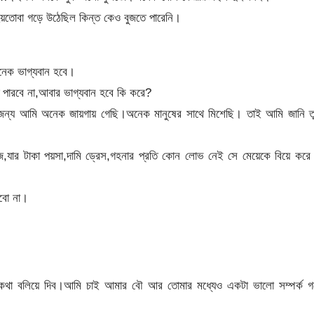
।হয়তোবা গড়ে উঠেছিল কিন্ত কেও বুজতে পারেনি।
নেক ভাগ্যবান হবে।
 পারবে না,আবার ভাগ্যবান হবে কি করে?
্য আমি অনেক জায়গায় গেছি।অনেক মানুষের সাথে মিশেছি। তাই আমি জানি তু
জে,যার টাকা পয়সা,দামি ড্রেস,গহনার প্রতি কোন লোভ নেই সে মেয়েকে বিয়ে করে
বো না।
থা বলিয়ে দিব।আমি চাই আমার বৌ আর তোমার মধ্যেও একটা ভালো সম্পর্ক গ