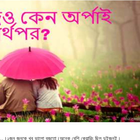
ুত্ব…।২জন জনকে খুব ভালো বুজতো।অনেক বেশি কেয়ারিং ছিল দুইজনই।