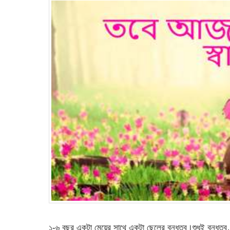
১-৬ বছর একটা মেয়ের সাথে একটা ছেলের বন্ধুত্ব।শুধুই বন্ধ