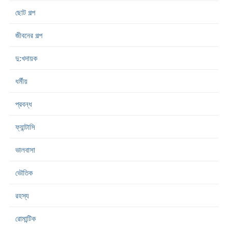
ছোট গল্প
জীবনের গল্প
দু:খদায়ক
ধর্মীয়
প্রবন্ধ
ফ্যান্টাসি
ভালবাসা
ভৌতিক
রহস্য
রোমান্টিক