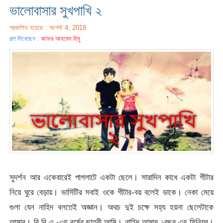
ভালোবাসার সুখপাখি ২
প্রকাশিত হয়েছে : আগস্ট 4, 2018
গল্প লিখেছেন :
জাফর আহমেদ হিমু
সুদর্শন আর একেবারেই পাগলাটে একটা ছেলে। সারাদিন কাধে একটা গীটার
নিয়ে ঘুরে বেড়ায়। ভার্সিটির সবাই ওকে গীটার-বয় বলেই ডাকে। নেকা মেয়ে
গুলা যেন নাহিদ বলতেই অজ্ঞান। অথচ দুই চক্ষে সহ্য হয়না ছেলেটাকে
আমার। বি.বি.এ -৩য় বর্ষের ছাত্রী আমি। নাহিদ আমার ১বছর এর সিনিয়র।