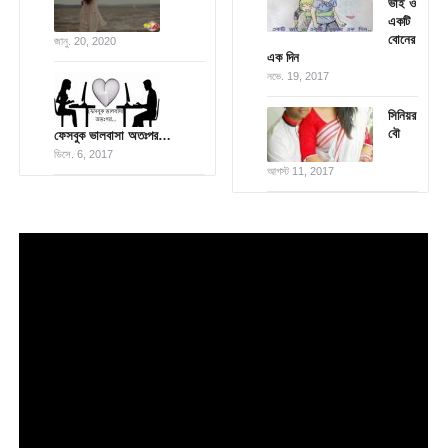
ভাই ও
একটি
বোনের
জানু. 20, 2020
এক দিন
নভে. 19, 2017
সিনিয়র
বৌ
ফেসবুক ভালবাসা অতঃপর…
ডিসে. 6, 2017
আগস্ট 11, 2017