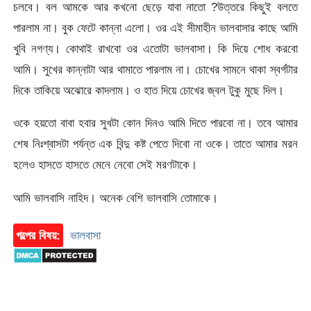
চলবে। বল আমকে আর কখনো ছেড়ে যাবা নাতো ?উত্তরে কিছুই বলতে
পারলাম না। বুক ফেটে কান্না এলো। ওর এই সীমাহীন ভালবাসার কাছে আমি
খুবি নগণ্য। কোথাই রাখবো ওর এতোটা ভালবাসা। কি দিয়ে শোধ করবো
আমি। সুখের কান্নাটা আর থামাতে পারলাম না। চোখের সামনে থাকা স্বর্গটার
দিকে তাকিয়ে অঝোরে কাদলাম। ও হাত দিয়ে চোখের জ্বল টুকু মুছে দিল।
ওকে হয়তো বাবা হবার সুখটা কোন দিনও আমি দিতে পারবো না। তবে আমার
শেষ নিঃশ্বাসটা পর্যন্ত এক বিন্দু কষ্ট পেতে দিবো না ওকে। তাতে আমার মরন
হলেও হাসতে হাসতে মেনে নেবো সেই মরণটাকে।
আমি ভালবাসি নাহিদ। অনেক বেশি ভালবাসি তোমাকে।
গল্পের বিষয়:
ভালবাসা