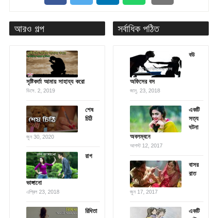
আরও গল্প
সর্বাধিক পঠিত
বউ
সৃষ্টিকর্তা আমায় সাহায্য করো
অফিসের বস
ডিসে. 2, 2019
জানু. 23, 2018
শেষ
একটি
চিঠি
সত্য
ঘটনা
অবলম্বনে
জুন 30, 2020
আগস্ট 12, 2017
রাগ
বাসর
রাত
ভাঙ্গানো
এপ্রিল 23, 2018
জুন 17, 2017
রিধিতা
একটি