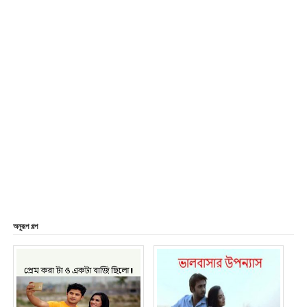
অনুরূপ গল্প