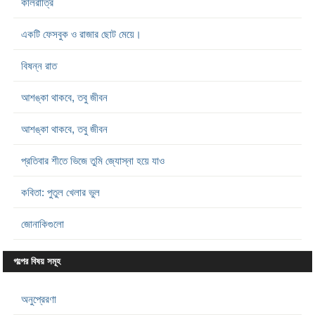
কালরাত্রি
একটি ফেসবুক ও রাজার ছোট মেয়ে।
বিষন্ন রাত
আশঙ্কা থাকবে, তবু জীবন
আশঙ্কা থাকবে, তবু জীবন
প্রতিবার শীতে ভিজে তুমি জ্যোস্না হয়ে যাও
কবিতা: পুতুল খেলার ভুল
জোনাকিগুলো
গল্পের বিষয় সমূহ
অনুপ্রেরণা