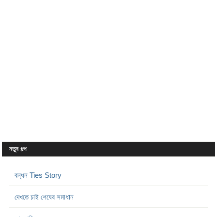
নতুন গল্প
বন্ধন Ties Story
দেখতে চাই শেষের সমাধান