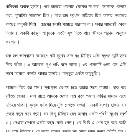
খানিকটা অবাক হলাম। পরে জানতে পারলাম মেসেজ না করা, আমাকে জেলাস
করা, পুরোটাই সাজানো ছিল। আর তার প্রধান হাতিয়ার ছিল আমার সবচেয়ে
কাছের বান্ধবী সিমি। চোখের জলটা থামাতে পারলাম না। সবার সামনেই কেদে
দিলাম। একটা কান্না মানুষকে এতটা সুখ দিতে পারে জীবনে প্রথম অনুভব
করলাম।
শুরু হল ভালবাসার আকাশে কষ্ট সুখের সাত রঙ মিশিয়ে একি স্বপ্ন দুটি হৃদয়
দিয়ে আঁকা। ও আমাকে সুখ পাখি বলে ডাকে। ওর পাগলামি গুলা যেন একি
সাথে আমকে কাদাই আবার হাসাই। অদ্ভুত একটা অনুভুতি।
আমকে নিয়ে ওর গান। স্বপ্নের ভেলায় চড়ে তারার দেশে যাওয়া। হাত ধরে
বৃষ্টিতে ভেজা। মাঝ রাতে আমকে দেখার নাম করে আমার বাড়ির সামনে এসে
দাড়িয়ে থাকা। ক্লাস ফাকি দিয়ে মুভি দেখতে যাওয়া। একই স্বপ্ন হাজার বার
ভেঙ্গে নতুন করে গড়া। সব কিছু মিলিয়ে যেন আমার একটা পৃথিবী সুখের স্বর্গ
ও। দেখতে দেখতে একটা বছর কেটে গেল। ওর বি.বি.এ শেষ হল আর আমি
৪র্থ বর্ষে উঠলাম। যে ভয়টা বুকের ভেতর সব সময় কাজ করত সেটাই হল।