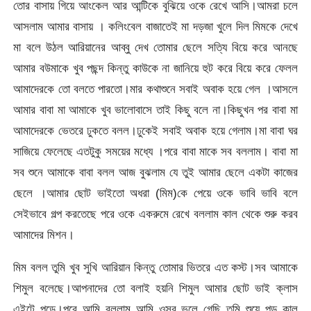
তোর বাসায় গিয়ে আংকেল আর আন্টিকে বুঝিয়ে ওকে রেখে আসি।আমরা চলে
আসলাম আমার বাসায় । কলিংবেল বাজাতেই মা দড়জা খুলে দিল মিমকে দেখে
মা বলে উঠল আরিয়ানের আব্বু দেখ তোমার ছেলে সত্যি বিয়ে করে আনছে
আমার বউমাকে খুব পছন্দ কিন্তু কাউকে না জানিয়ে হুট করে বিয়ে করে ফেলল
আমাদেরকে তো বলতে পারতো।মার কথাশুনে সবাই অবাক হয়ে গেল ।আসলে
আমার বাবা মা আমাকে খুব ভালোবাসে তাই কিছু বলে না।কিছুখন পর বাবা মা
আমাদেরকে ভেতরে ঢুকতে বলল।ঢুকেই সবাই অবাক হয়ে গেলাম।মা বাবা ঘর
সাজিয়ে ফেলেছে এতটুকু সময়ের মধ্যে ।পরে বাবা মাকে সব বললাম। বাবা মা
সব শুনে আমাকে বাবা বলল আজ বুঝলাম যে তুই আমার ছেলে একটা কাজের
ছেলে ।আমার ছোট ভাইতো অধরা (মিম)কে পেয়ে ওকে ভাবি ভাবি বলে
সেইভাবে গল্প করতেছে পরে ওকে একরুমে রেখে বললাম কাল থেকে শুরু করব
আমাদের মিশন।
মিম বলল তুমি খুব সুখি আরিয়ান কিন্তু তোমার ভিতরে এত কস্ট।সব আমাকে
শিমুল বলেছে।আপনাদের তো বলাই হয়নি শিমুল আমার ছোট ভাই ক্লাস
এইটে পড়ে।পরে আমি বললাম আমি ওসব ভুলে গেছি তুমি শুয়ে পড় কাল