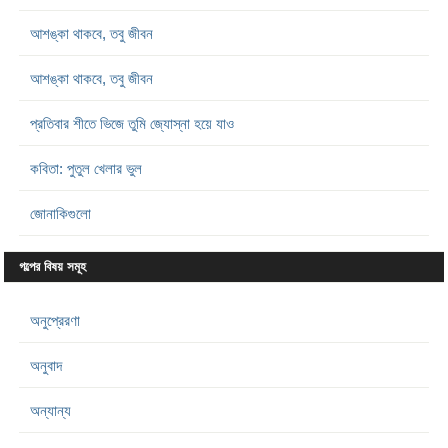
আশঙ্কা থাকবে, তবু জীবন
আশঙ্কা থাকবে, তবু জীবন
প্রতিবার শীতে ভিজে তুমি জ্যোস্না হয়ে যাও
কবিতা: পুতুল খেলার ভুল
জোনাকিগুলো
গল্পের বিষয় সমূহ
অনুপ্রেরণা
অনুবাদ
অন্যান্য