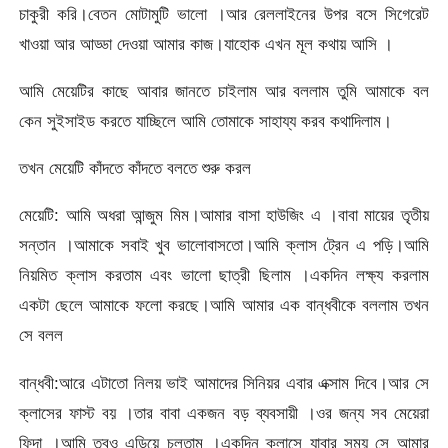
চাকুরী করি।বেতন মোটামুটি ভালো ।আর রেললাইনের উপর বসে সিগেরেট
খাওয়া আর আড্ডা দেওয়া আমার কাজ।যাহোক এখন মূল কথায় আসি ।
আমি মেয়েটির কাছে আবার জানতে চাইলাম আর বললাম তুমি আমাকে বল
কেন সুইসাইড করতে যাচ্ছিলে আমি তোমাকে সাহায্য করব কথাদিলাম।
তখন মেয়েটি কাঁদতে কাঁদতে বলতে শুরু করল
মেয়েটি: আমি অধরা আন্জুম মিম।আমার বাসা হাউজিং এ ।বাবা মায়ের তৃতীয়
সন্তান ।আমাকে সবাই খুব ভালোবাসতো।আমি ক্লাস ট্রেন এ পড়ি।আমি
নিয়মিত ক্লাস করতাম এবং ভালো ছাত্রী ছিলাম ।একদিন লক্ষ্য করলাম
একটা ছেলে আমাকে ফলো করছে।আমি আমার এক বান্ধবীকে বললাম তখন
সে বলল
বান্ধবী:আরে এটাতো নিলয় ভাই আমাদের সিনিয়র এবার এক্সাম দিবে।আর সে
ক্লাসের ফাস্ট বয় ।তার বাবা একজন বড় ব্যবসায়ী ।ওর জন্য সব মেয়েরা
ফিদা ।আমি তবুও এড়িয়ে চলতাম ।একদিন ক্লাসে যাবার সময় সে আমার