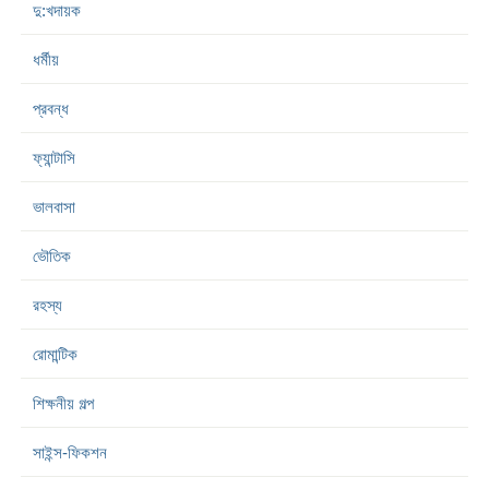
দু:খদায়ক
ধর্মীয়
প্রবন্ধ
ফ্যান্টাসি
ভালবাসা
ভৌতিক
রহস্য
রোমান্টিক
শিক্ষনীয় গল্প
সাইন্স-ফিকশন