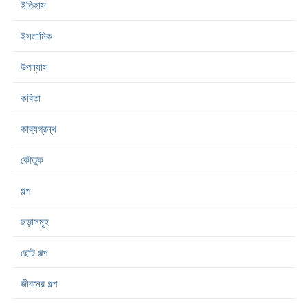
ইতিহাস
ইসলামিক
উপন্যাস
কবিতা
কাব্যগ্রন্থ
কৌতুক
গল্প
ছড়াসমূহ
ছোট গল্প
জীবনের গল্প