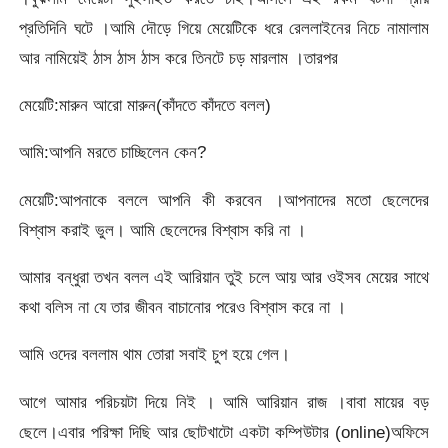
প্রতিদিনি ঘটে ।আমি দৌড়ে গিয়ে মেয়েটিকে ধরে রেললাইনের নিচে নামালাম
আর নামিয়েই ঠাস ঠাস ঠাস করে তিনটে চড় মারলাম ।তারপর
মেয়েটি:মারুন আরো মারুন(কাঁদতে কাঁদতে বলল)
আমি:আপনি মরতে চাচ্ছিলেন কেন?
মেয়েটি:আপনাকে বললে আপনি কী করবেন ।আপনাদের মতো ছেলেদের
বিশ্বাস করাই ভুল। আমি ছেলেদের বিশ্বাস করি না ।
আমার বন্ধুরা তখন বলল এই আরিয়ান তুই চলে আয় আর ওইসব মেয়ের সাথে
কথা বলিস না যে তার জীবন বাচানোর পরেও বিশ্বাস করে না ।
আমি ওদের বললাম থাম তোরা সবাই চুপ হয়ে গেল।
আগে আমার পরিচয়টা দিয়ে নিই । আমি আরিয়ান রাজ ।বাবা মায়ের বড়
ছেলে।এবার পরিক্ষা দিছি আর ছোটখাটো একটা কম্পিউটার (online)অফিসে