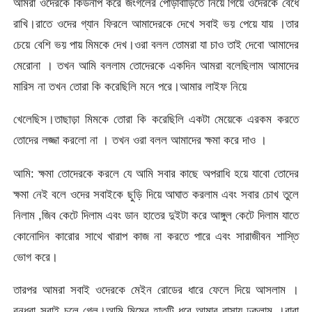
আমরা ওদেরকে কিডনাপ করে জংগলের পোড়াবাড়িতে নিয়ে গিয়ে ওদেরকে বেধে
রাখি।রাতে ওদের গ্যান ফিরলে আমাদেরকে দেখে সবাই ভয় পেয়ে যায় ।তার
চেয়ে বেশি ভয় পায় মিমকে দেখ।ওরা বলল তোমরা যা চাও তাই দেবো আমাদের
মেরোনা । তখন আমি বললাম তোদেরকে একদিন আমরা বলেছিলাম আমাদের
মারিস না তখন তোরা কি করেছিলি মনে পরে।আমার লাইফ নিয়ে
খেলেছিস।তাছাড়া মিমকে তোরা কি করেছিলি একটা মেয়েকে এরকম করতে
তোদের লজ্জা করলো না । তখন ওরা বলল আমাদের ক্ষমা করে দাও ।
আমি: ক্ষমা তোদেরকে করলে যে আমি সবার কাছে অপরাধি হয়ে যাবো তোদের
ক্ষমা নেই বলে ওদের সবাইকে ছুড়ি দিয়ে আঘাত করলাম এবং সবার চোখ তুলে
নিলাম ,জিব কেটে দিলাম এবং ডান হাতের দুইটা করে আঙ্গুল কেটে দিলাম যাতে
কোনোদিন কারোর সাথে খারাপ কাজ না করতে পারে এবং সারাজীবন শাস্তি
ভোগ করে।
তারপর আমরা সবাই ওদেরকে মেইন রোডের ধারে ফেলে দিয়ে আসলাম ।
বন্ধুরা সবাই চলে গেল।আমি মিমের হাতটি ধরে আমার বাসায় ঢুকলাম ।বাবা