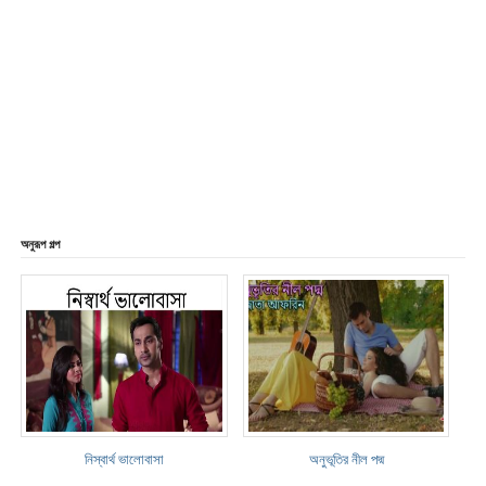
অনুরূপ গল্প
নিস্বার্থ ভালোবাসা
অনুভূতির নীল পদ্ম