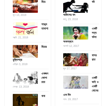
বিয়ে
বউ
অফিসের বস
জুন 13, 2019
জানু. 23, 2018
সান্ধ্য
তামাশা
একটি
সত্য
ঘটনা
অক্টো. 21, 2018
অবলম্বনে
আগস্ট 12, 2017
বিয়ের
বাসর
রাত
চুক্তিপত্র
এপ্রিল 3, 2018
জুন 17, 2017
একজন
ভোলা
একটি
চাচা
ভাই ও
একটি
ফেব্রু. 13, 2018
বোনের
এক দিন
বাবা
নভে. 19, 2017