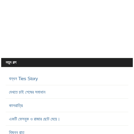
নতুন গল্প
বন্ধন Ties Story
দেখতে চাই শেষের সমাধান
কালরাত্রি
একটি ফেসবুক ও রাজার ছোট মেয়ে।
বিষন্ন রাত