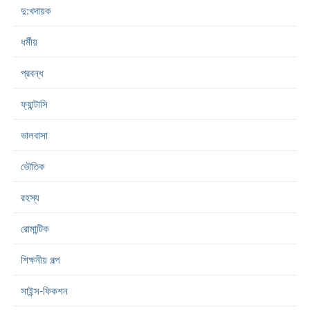
দু:খদায়ক
ধর্মীয়
প্রবন্ধ
ফ্যান্টাসি
ভালবাসা
ভৌতিক
রহস্য
রোমান্টিক
শিক্ষনীয় গল্প
সাইন্স-ফিকশন