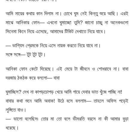
আমি মায়ের কথায় কান দিলাম না। চোখে ঘুম নেই কিন্তু শুয়ে আছি। এরই
মাঝে আনিকার ফোন— এখনো ঘুমাচ্ছো তুমি? জানো চাচ্চু না অনেকগুলো
সিনেমা কিনে নিয়ে এসেছে, আমাদের টিকিট দেখাতে নিয়ে যাবে।
— ভাগ্যিস প্রেমকে নিয়ে এসে নায়ক করতে নিয়ে যাবে না।
সঙ্গে সঙ্গে— টুট টুট টুট।
আনিকা ফোন কেটে দিয়েছে। এই মেয়ে টা জীবনে ও শোধরাবে না। বাবা
দরজায় ঠকঠক করে বললো— বাবা
ঘুমাচ্ছিস? দেখ না কাপড়চোপড় খেয়ে আমি গায়ে দেবার ভাত খুঁজে পাচ্ছি না!
বাবার কথা শুনে আমি অবাক! উঠে বসে বললাম— তাহলে অফিস পড়েই
লুঙ্গিতে যাও।
— ভালো বলেছিস৷ তোর মা তো বলে ভীমরতি বয়সে না কী আমার বুড়া
ধরেছে।