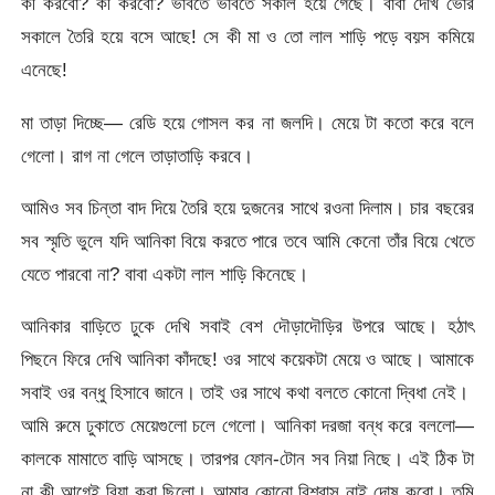
কী করবো? কী করবো? ভাবতে ভাবতে সকাল হয়ে গেছে। বাবা দেখি ভোর
সকালে তৈরি হয়ে বসে আছে! সে কী মা ও তো লাল শাড়ি পড়ে বয়স কমিয়ে
এনেছে!
মা তাড়া দিচ্ছে— রেডি হয়ে গোসল কর না জলদি। মেয়ে টা কতো করে বলে
গেলো। রাগ না গেলে তাড়াতাড়ি করবে।
আমিও সব চিন্তা বাদ দিয়ে তৈরি হয়ে দুজনের সাথে রওনা দিলাম। চার বছরের
সব স্মৃতি ভুলে যদি আনিকা বিয়ে করতে পারে তবে আমি কেনো তাঁর বিয়ে খেতে
যেতে পারবো না? বাবা একটা লাল শাড়ি কিনেছে।
আনিকার বাড়িতে ঢুকে দেখি সবাই বেশ দৌড়াদৌড়ির উপরে আছে। হঠাৎ
পিছনে ফিরে দেখি আনিকা কাঁদছে! ওর সাথে কয়েকটা মেয়ে ও আছে। আমাকে
সবাই ওর বন্ধু হিসাবে জানে। তাই ওর সাথে কথা বলতে কোনো দ্বিধা নেই।
আমি রুমে ঢুকাতে মেয়েগুলো চলে গেলো। আনিকা দরজা বন্ধ করে বললো—
কালকে মামাতে বাড়ি আসছে। তারপর ফোন-টোন সব নিয়া নিছে। এই ঠিক টা
না কী আগেই বিয়া করা ছিলো। আমার কোনো বিশ্বাস নাই দোষ করো। তুমি