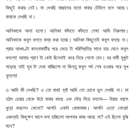
কিছুই করার নেই। মা দেখছি বাচ্চাদের মতো খাবার টেবিলে বসে আছে।
বাবাকে দেখছি না।
আনিকাকে আনা হলো। আনিকা কাঁদতে কাঁদতে শেষ! আমি নিরুপায়।
আনিকাকে কবুল বলতে বাধ্য করা হচ্ছে। আনিকা কিছুতেই কবুল বলছে না।
প্রায় আধঘণ্টা কান্নাকাটির পরে মেয়ে টা পরিস্থিতির সাথে হার মেনে কবুল
বললো! আমার প্রাণ টা কেউ ছিনতাই করে নিয়ে গেলো যেন। বর দামী মুকুট
পড়েছে তাই মুখ টা দেখা যাচ্ছিলো না কিন্তু কবুল পর্ব শেষ হওয়ার পরে মুখ
খুললো!
এ আমি কী দেখছি? এ তো বাবা! হ্যাঁ আমি তো চোখে ভুল দেখছি না। মা
হঠাৎ চেয়ার থেকে উঠে বাবার কাছে এক দৌড় দিয়ে বললো— বিয়ার বয়সে
বুড়ো করলেন কেনো? আপনি একটা ধোকাবাজ। আপনি এতো নোংরা!
এজন্যই কিছুক্ষণ আগে বলা হচ্ছিলো আপনার কাজ আছে না? এই ছিলো বুঝি
মনে?