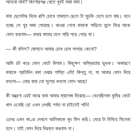
আনবো দাদা? কিশোরগঞ্জ খেতে খুবই মজা দাদা।
বাবা ছেলেটার দিকে রাগি চোখে তাকালে ছেলে টা মুচকি হেসে চলে যায়। মনে
হচ্ছে সে খুব মজা পেয়েছে। খাওয়া শেষে বাবাকে গাড়িতে তুলে দিয়ে মাকে
ফোন করলাম— বাবার মাতার তলে গাড়ি পড়ে গেছে মা।
— কী বলিস? ঘোলানে আমার চোখ চোখ লাগছে কেনো?
আমি চট করে ফোন কেটে দিলাম। কিছুক্ষণ অস্থিরতায় ভুগুক। অকারণে
বাবাকে প্রতিদিন বকা দেয়ার শাস্তি এটা! কিন্তু না, মা আবার ফোন দিয়ে
বললো— তোর বাবা তো সুস্থে বললো ফোন আছে!
কী যন্ত্রণা এরই মাঝে বাবা আবার ম্যাসেজ দিয়েছে— ভেবেছিলাম কুমির কেটে
খাল এনেছি রে! এখন দেখছি শর্বত না চাইতেই পানি!
এদের এমন কাণ্ড দেখলে আনিকাকে খুব মিস করি। মেয়ে টা নিশ্চিত সিনেমা
হলে। তাই ফোন দিয়ে বিরক্ত করলাম না।