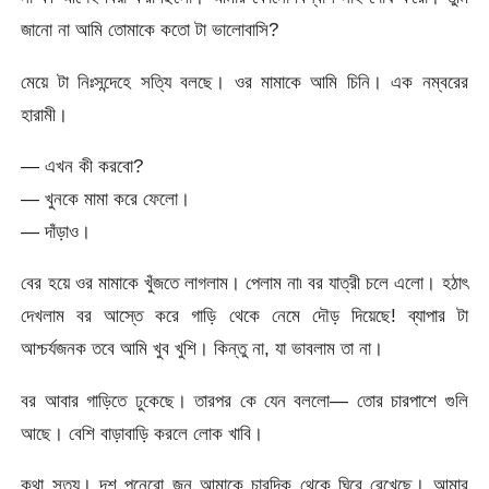
জানো না আমি তোমাকে কতো টা ভালোবাসি?
মেয়ে টা নিঃসন্দেহে সত্যি বলছে। ওর মামাকে আমি চিনি। এক নম্বরের
হারামী।
— এখন কী করবো?
— খুনকে মামা করে ফেলো।
— দাঁড়াও।
বের হয়ে ওর মামাকে খুঁজতে লাগলাম। পেলাম না৷ বর যাত্রী চলে এলো। হঠাৎ
দেখলাম বর আস্তে করে গাড়ি থেকে নেমে দৌড় দিয়েছে! ব্যাপার টা
আশ্চর্যজনক তবে আমি খুব খুশি। কিন্তু না, যা ভাবলাম তা না।
বর আবার গাড়িতে ঢুকেছে। তারপর কে যেন বললো— তোর চারপাশে গুলি
আছে। বেশি বাড়াবাড়ি করলে লোক খাবি।
কথা সত্য। দশ পনেরো জন আমাকে চারদিক থেকে ঘিরে রেখেছে। আমার