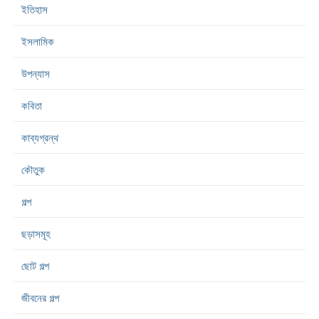
ইতিহাস
ইসলামিক
উপন্যাস
কবিতা
কাব্যগ্রন্থ
কৌতুক
গল্প
ছড়াসমূহ
ছোট গল্প
জীবনের গল্প