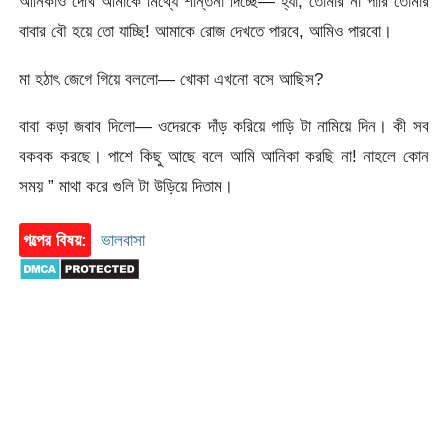
আনিকাও দেখি আমাকে মিথ্যে শান্তনা দিচ্ছে— হ্যাঁ, তোমার না পারি তোমার
বাবার বৌ হয়ে তো যাচ্ছি! আমাকে রোজ দেখতে পারবে, আমিও পারবো।
মা হঠাৎ জেগে গিয়ে বললো— খোকা এখনো বসে আছিস?
বাবা কড়া জবাব দিলো— ওদেরকে দাঁড় করিয়ে গাড়ি টা নামিয়ে দিন। কী সব
বকবক করছে। পাশে কিছু আছে বলে আমি আনিকা করছি না! নাহলে কোন
সময় ” মাথা করে গুলি টা উড়িয়ে দিতাম।
গল্পের বিষয়:
ভালবাসা