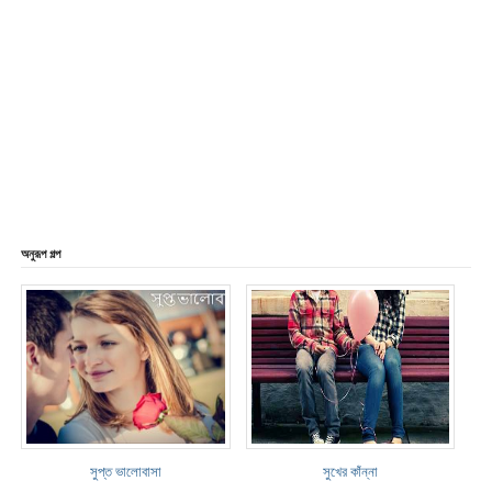
অনুরূপ গল্প
সুপ্ত ভালোবাসা
সুখের কাঁন্না