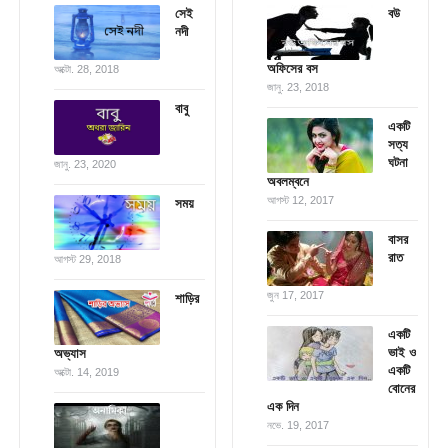
সেই
বউ
নদী
অফিসের বস
অক্টো. 28, 2018
জানু. 23, 2018
বাবু
একটি
সত্য
ঘটনা
জানু. 23, 2020
অবলম্বনে
আগস্ট 12, 2017
সময়
বাসর
রাত
আগস্ট 29, 2018
জুন 17, 2017
শাড়ির
একটি
ভাই ও
অভ্যাস
একটি
অক্টো. 14, 2019
বোনের
এক দিন
নভে. 19, 2017