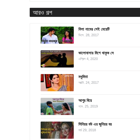
আরও গল্প
নিলা নামের সেই মেয়েটি
ডিসে. 28, 2017
ভালোবাসায় মিশে থাকুক সে
এপ্রিল 4, 2020
মধুমিতা
অক্টো. 24, 2017
আপুর বিয়ে
নভে. 25, 2019
সিনিয়র বউ এর জুনিয়র বর
মার্চ 29, 2018