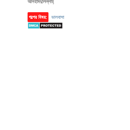
আলহামদুলিল্লাহ্
গল্পের বিষয়:
ভালবাসা