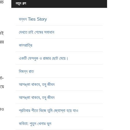
খরচ
নতুন গল্প
বন্ধন Ties Story
দেখতে চাই শেষের সমাধান
খনই
ের
কালরাত্রি
একটি ফেসবুক ও রাজার ছোট মেয়ে।
বিষন্ন রাত
না-
আশঙ্কা থাকবে, তবু জীবন
য়ে
আশঙ্কা থাকবে, তবু জীবন
নও
প্রতিবার শীতে ভিজে তুমি জ্যোস্না হয়ে যাও
কবিতা: পুতুল খেলার ভুল