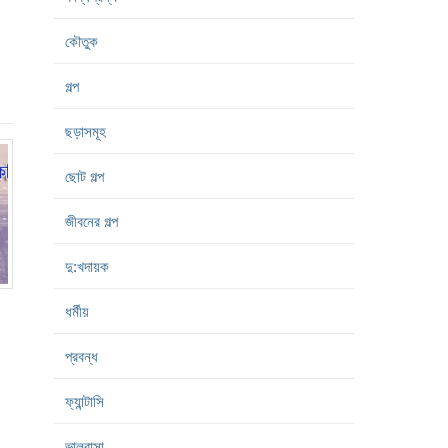
কৌতুক
গল্প
ছড়াসমূহ
ছোট গল্প
জীবনের গল্প
দু:খদায়ক
ধর্মীয়
প্রবন্ধ
ফ্যান্টাসি
ভালবাসা