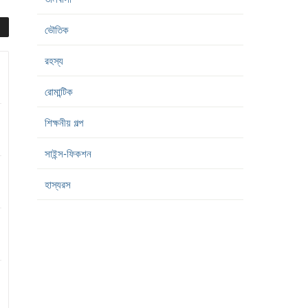
ভৌতিক
রহস্য
রোমান্টিক
শিক্ষনীয় গল্প
সাইন্স-ফিকশন
হাস্যরস