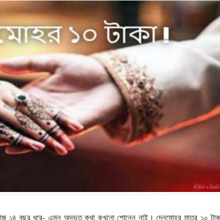
ছেন আজ ১৪ বছর ধরে- এমন অদ্ভুত কথা কখনো শোনেন নাই। দেনমোহর মাত্র ১০ টা