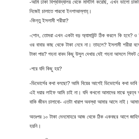
-আমি ঢাকা বিশ্ববিদ্যালয় থেকে মাস্টার্স করেছি, এখন ভালো 
নিজেই চালাতে পারবো ইনশাআল্লাহ্।
-কিন্তু ইসলামী শরীয়া?
-শোন, তোমরা এখন একটা বড় অ্যামাউন্ট ঠিক করলে কি হবে? ও
ওর বাবার কাছ থেকে টাকা নেবে না। তাহলে? ইসলামী শরীয়া 
টাকা পায়? গহনা বাবদ কিছু উসুল দেখায় যেই গহনা আসলে গিফ
-পরে যদি কিছু হয়?
-ডিভোর্সের কথা বলছো? আমি বিয়ের আগেই ডিভোর্সের কথা ভাবি না
এই দয়ার লাইফ আমি চাই না। যদি কখনো আমাদের মাঝে দূরত্ব আস
বাকি জীবন চালাবো- এতটা খারাপ অবস্থা আমার আসে নাই। আমা
অতঃপর ১০ টাকা দেনমোহরে আজ থেকে ঠিক একবছর আগে জাহিদ এ
হয়নি।