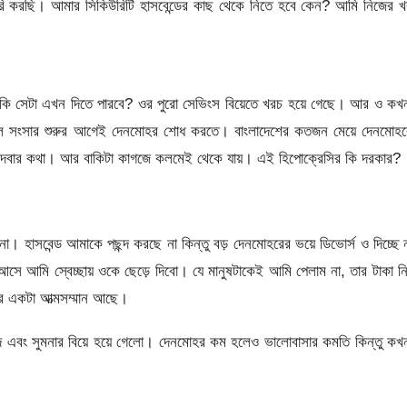
চাকরি করছি। আমার সিকিউরিটি হাসবেন্ডের কাছ থেকে নিতে হবে কেন? আমি নিজের 
 কি সেটা এখন দিতে পারবে? ওর পুরো সেভিংস বিয়েতে খরচ হয়ে গেছে। আর ও ক
বলে সংসার শুরুর আগেই দেনমোহর শোধ করতে। বাংলাদেশের কতজন মেয়ে দেনমোহর
ট দেবার কথা। আর বাকিটা কাগজে কলমেই থেকে যায়। এই হিপোক্রেসির কি দরকার?
। হাসবেন্ড আমাকে পছন্দ করছে না কিন্তু বড় দেনমোহরের ভয়ে ডিভোর্স ও দিচ্ছে 
ে আমি স্বেচ্ছায় ওকে ছেড়ে দিবো। যে মানুষটাকেই আমি পেলাম না, তার টাকা নি
র একটা আত্মসম্মান আছে।
বং সুমনার বিয়ে হয়ে গেলো। দেনমোহর কম হলেও ভালোবাসার কমতি কিন্তু কখ