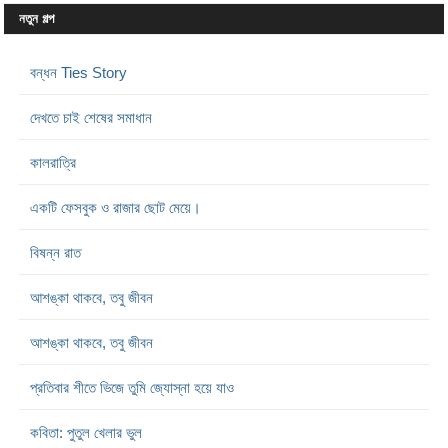
নতুন গল্প
বন্ধন Ties Story
দেখতে চাই শেষের সমাধান
কালরাত্রি
একটি ফেসবুক ও রাজার ছোট মেয়ে।
বিষন্ন রাত
আশঙ্কা থাকবে, তবু জীবন
আশঙ্কা থাকবে, তবু জীবন
প্রতিবার শীতে ভিজে তুমি জ্যোস্না হয়ে যাও
কবিতা: পুতুল খেলার ভুল