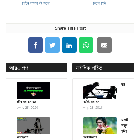
নিহীন আমার বউ হচ্ছে
বিয়ের পিড়ি
Share This Post
আরও গল্প
সর্বাধিক পঠিত
বউ
জীবনের রসায়ন
অফিসের বস
ফেব্রু. 25, 2020
জানু. 23, 2018
একটি
সত্য
ঘটনা
আক্রোশ
অবলম্বনে