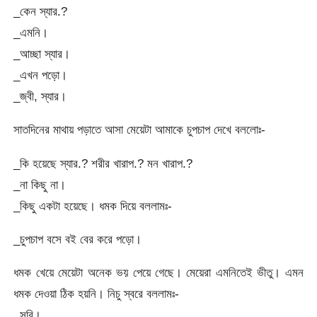
_কেন স্যার.?
_এমনি।
_আচ্ছা স্যার।
_এখন পড়ো।
_জ্বী, স্যার।
সাতদিনের মাথায় পড়াতে আসা মেয়েটা আমাকে চুপচাপ দেখে বললোঃ-
_কি হয়েছে স্যার.? শরীর খারাপ.? মন খারাপ.?
_না কিছু না।
_কিছু একটা হয়েছে। ধমক দিয়ে বললামঃ-
_চুপচাপ বসে বই বের করে পড়ো।
ধমক খেয়ে মেয়েটা অনেক ভয় পেয়ে গেছে। মেয়েরা এমনিতেই ভীতু। এমন
ধমক দেওয়া ঠিক হয়নি। নিচু স্বরে বললামঃ-
_সরি।