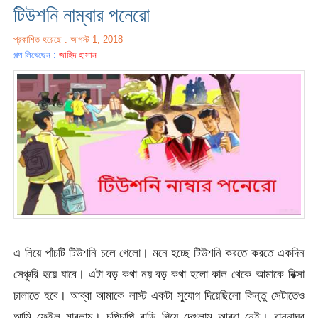
টিউশনি নাম্বার পনেরো
প্রকাশিত হয়েছে : আগস্ট 1, 2018
গল্প লিখেছেন :
জাহিদ হাসান
এ নিয়ে পাঁচটি টিউশনি চলে গেলো। মনে হচ্ছে টিউশনি করতে করতে একদিন
সেঞ্চুরি হয়ে যাবে। এটা বড় কথা নয় বড় কথা হলো কাল থেকে আমাকে রিক্সা
চালাতে হবে। আব্বা আমাকে লাস্ট একটা সুযোগ দিয়েছিলো কিন্তু সেটাতেও
আমি ফেইল মারলাম। চুপিচাপি বাড়ি গিয়ে দেখলাম আব্বা নেই। রান্নাঘর