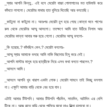
_স্যার আপনি কিন্তু.. এই বলে মেয়েটা বাচ্চা পোলাপানের মত হাউমাউ করে
কাঁদতে লাগলো। মেয়েটার মাথায় হাত বুলিয়ে দিতেছি আর বলতেছি।
_কাইন্দো না কাইন্দো না। অতঃপর মেয়েটা চুপ হয়ে গেছে।কান্না শুনে পাশের
রুম থেকে মেয়েটার আম্মু আসলো। ততক্ষণে আমি হাত উঠিয়ে নিলাম আর
মেয়েটার কান্না আবার শুরু হুয়ে গেলো। মেয়েটার আম্মু বললো-
_কি হয়েছে.? কাঁদছিস কেন.? মেয়েটা বললোঃ-
_আম্মু স্যার আমাকে বলছে আমি নাকি বিছানায় হিসু করে দেই।
_আপনি মাস্টার মানুষ হয়ে ছাত্রীকে নিয়ে এসব কথা বলতে পারলেন.?
_আসলে আমি।
_আসলে আপনি খুব খারাপ একটা লোক। মেয়েটা সামনে তাই কিচ্ছু বললাম
না। এক্ষুণি আমার বাড়ি থেকে বের হয়ে যান।
এটাই আমার টিউশনি। আমার টিউশনি পাঁচদিন, সাতদিন, আটদিন এর বেশি
টিকে না। আজ রাতে বাড়ি থেকে পালিয়ে যাবো তাও রিক্সা চালাবো না।