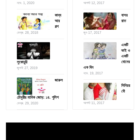
নভে. 1, 2020
আগস্ট 12, 2017
কাব্য
বাসর
আর
রাত
গল্প
ফেব্রু. 28, 2018
জুন 17, 2017
একটি
ভাই ও
একটি
বোনের
লুকোচুরি
এক দিন
জুলাই 27, 2019
নভে. 19, 2017
জারুল
সিনিয়র
বৌ
চৌধুরীর মানিক জোড়: ১৪. পুলিশ
আগস্ট 11, 2017
ফেব্রু. 29, 2020