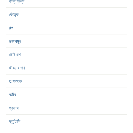
কাব্যগ্রন্থ
কৌতুক
গল্প
ছড়াসমূহ
ছোট গল্প
জীবনের গল্প
দু:খদায়ক
ধর্মীয়
প্রবন্ধ
ফ্যান্টাসি