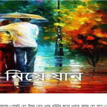
তাকালাম।লোকটা বেশ মিশুক।তবে ওনার ভুড়িটার জন্যে ওনাকে আমার বেশ লাগে।ব