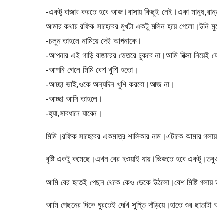
-একটু বাজার করতে হবে আজ।বাসায় কিছুই নেই।একা মানুষ,রান
আমার কথায় রফিক সাহেবের মুখটা একটু মলিন হয়ে গেলো।উনি মু
-চলুন তাহলে নামিয়ে দেই আপনাকে।
-আপনার এই গাড়ি বাজারের ভেতরে ঢুকবে না।আমি রিক্সা নিয়েই 
-আপনি গেলে মিমি বেশ খুশি হতো।
-আচ্ছা ভাই,ওকে অন্যদিন খুশি করবো।আজ না।
-আচ্ছা আসি তাহলে।
-হ্যা,সাবধানে যাবেন।
মিমি।রফিক সাহেবের একমাত্র শালিকার নাম।এটাকে আমার গলায়
বৃষ্টি একটু কমেছে।এখন বের হওয়াই যায়।ভিজতে হবে একটু।তবু
আমি বের হতেই পেছন থেকে কেও ডেকে উঠলো।বেশ মিষ্টি গলায়
আমি পেছনের দিকে ঘুরতেই দেখি সুপ্তি দাঁড়িয়ে।হাতে ওর ছাতা