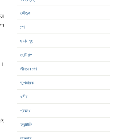
কৌতুক
িয়ে
যখন
গল্প
ছড়াসমূহ
ছোট গল্প
ন।
জীবনের গল্প
দু:খদায়ক
ধর্মীয়
প্রবন্ধ
কোই
ফ্যান্টাসি
ভালবাসা