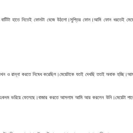
বাটিটা হাতে নিতেই ফোনটা বেজে উঠলো।সুপ্তির ফোন।আমি ফোন ধরতেই মেয়ে
 তখন ও রান্না করতে নিষেধ করেছিল।মেয়েটাকে যতই দেখছি ততই অবাক হচ্ছি।আম
াত একদম ভরিয়ে ফেলেছে।বাজার করতে আসলাম আমি আর করলেন উনি।মেয়েটা পার