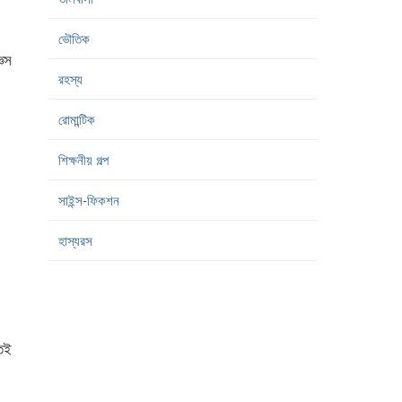
ভৌতিক
েস
রহস্য
রোমান্টিক
শিক্ষনীয় গল্প
সাইন্স-ফিকশন
হাস্যরস
েই