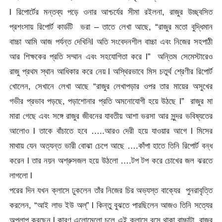
l রিপোর্টের মন্তব্য পড়ে ওনার আশ্চর্যের সীমা রইলনা, রাজুর উচ্ছ্বসিত
প্রশংসায় রিপোর্ট কার্ডটি ভরা – তাতে লেখা আছে, “রাজুর মতো বুদ্ধিমান
বাচ্চা আমি আজ পর্যন্ত দেখিনিl অতি সংবেদনশীল বাচ্চা এবং নিজের সহপাঠী
আর শিক্ষকের প্রতি সম্মান এবং সহযোগিতা করে l” অন্তিম সেমেস্টারেও
রাজু প্রথম স্থান আধিকার করে নেয় l অস্থিরভাবে মিস চতুর্থ শ্রেণীর রিপোর্ট
খোলেন, সেখানে লেখা আছে “রাজুর লেখাপড়ার ওপর তার মায়ের অসুখের
গভীর প্রভাব পড়ছে, পড়াশোনার প্রতি অমনোযোগী হয়ে উঠছে l” রাজুর মা
মারা গেছে এবং সঙ্গে রাজুর জীবনের যাবতীয় আশা ভরসা আর সুন্দর ভবিষ্যতের
আলোও l তাকে বাঁচাতে হবে …..আরও দেরী হয়ে যাওয়ার আগে l মিসের
মাথায় যেন অত্যন্ত ভারী বোঝা চেপে আছে ….কাঁপা হাতে তিনি রিপোর্ট বন্ধ
করেন l তার নয়ন অশ্রুসজল হয়ে উঠলো ….টপ টপ করে চোখের জল ঝরতে
লাগলো l
পরের দিন যখন ক্লাসে ঢুকলেন তাঁর নিজের চির অভ্যস্ত বাক্যের পুনরাবৃত্তি
করলেন, “আই লাভ ইউ অল্” l কিন্তু বুঝতে পারছিলেন আজও তিনি সত্যের
অপলাপ করছেন l কারণ এলোমেলো চুলে এই ক্লাসে বসে থাকা বাচ্চাটা, রাজুর