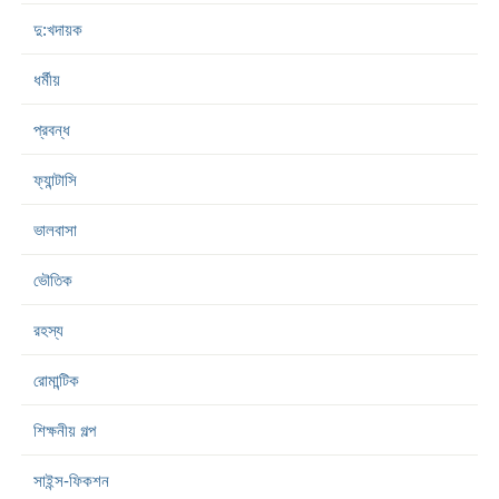
দু:খদায়ক
ধর্মীয়
প্রবন্ধ
ফ্যান্টাসি
ভালবাসা
ভৌতিক
রহস্য
রোমান্টিক
শিক্ষনীয় গল্প
সাইন্স-ফিকশন