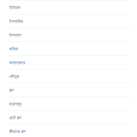
ইতিহাস
ইসলামিক
উপন্যাস
কবিতা
কাব্যগ্রন্থ
কৌতুক
গল্প
ছড়াসমূহ
ছোট গল্প
জীবনের গল্প