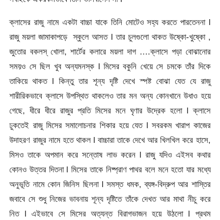
ক্লাসের রাজু নামে একটা বাচ্চা যাকে তিনি মোটেও সহ্য করতে পারতেননা l
রাজু ময়লা জামাকাপড়ে স্কুলে আসত l তার চুলগুলো থাকত উষ্কো-খুষ্কো ,
জুতোর বকলস্ খোলা, শার্টের কলারে ময়লা দাগ ….ক্লাসে পড়া বোঝানোর
সময়ও সে ছিল খুব অন্যমনস্ক l মিসের বকুনি খেয়ে সে চমকে তাঁর দিকে
তাকিয়ে থাকত l কিন্তু তার শূন্য দৃষ্টি দেখে স্পষ্ট বোঝা যেত যে রাজু
শারীরিকভাবে ক্লাসে উপস্থিত থাকলেও তার মন অন্য কোনখানে উধাও হয়ে
গেছে, ধীরে ধীরে রাজুর প্রতি মিসের মনে ঘৃণার উদ্রেক হলো l ক্লাসে
ঢুকতেই রাজু মিসের সমালোচনার শিকার হয়ে যেত l সবরকম খারাপ কাজের
উদাহরণ রাজুর নামে হতে থাকল l বাচ্চারা তাকে দেখে আর খিলখিল করে হাসে,
মিসও তাকে অপমান করে সন্তোষ লাভ করেন l রাজু যদিও এইসব কথার
কোনও উত্তর দিতনা l মিসের তাকে নিষ্প্রাণ পাথর বলে মনে হতো যার মধ্যে
অনুভূতি নামে কোন জিনিস ছিলনা l সমস্ত ধমক, ব্যঙ্গ-বিদ্রুপ আর শাস্তির
জবাবে সে শুধু নিজের ভাবনায় শূন্য দৃষ্টিতে তাঁকে দেখত আর মাথা নীচু করে
নিত l এইভাবে সে মিসের অত্যন্ত বিরাগভাজন হয়ে উঠলো l প্রথম