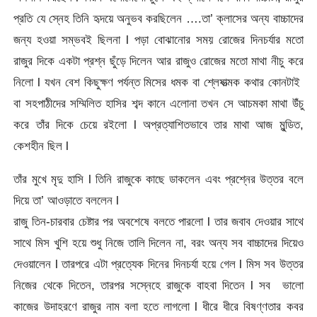
প্রতি যে স্নেহ তিনি হৃদয়ে অনুভব করছিলেন ….তা’ ক্লাসের অন্য বাচ্চাদের
জন্য হওয়া সম্ভবই ছিলনা l পড়া বোঝানোর সময় রোজের দিনচর্যার মতো
রাজুর দিকে একটা প্রশ্ন ছুঁড়ে দিলেন আর রাজুও রোজের মতো মাথা নীচু করে
নিলো l যখন বেশ কিছুক্ষণ পর্যন্ত মিসের ধমক বা শ্লেষাত্মক কথার কোনটাই
বা সহপাঠীদের সম্মিলিত হাসির শব্দ কানে এলোনা তখন সে আচমকা মাথা উঁচু
করে তাঁর দিকে চেয়ে রইলো l অপ্রত্যাশিতভাবে তার মাথা আজ মুন্ডিত,
কেশহীন ছিল l
তাঁর মুখে মৃদু হাসি l তিনি রাজুকে কাছে ডাকলেন এবং প্রশ্নের উত্তর বলে
দিয়ে তা’ আওড়াতে বললেন l
রাজু তিন-চারবার চেষ্টার পর অবশেষে বলতে পারলো l তার জবাব দেওয়ার সাথে
সাথে মিস খুশি হয়ে শুধু নিজে তালি দিলেন না, বরং অন্য সব বাচ্চাদের দিয়েও
দেওয়ালেন l তারপরে এটা প্রত্যেক দিনের দিনচর্যা হয়ে গেল l মিস সব উত্তর
নিজের থেকে দিতেন, তারপর সস্নেহে রাজুকে বাহবা দিতেন l সব ভালো
কাজের উদাহরণে রাজুর নাম বলা হতে লাগলো l ধীরে ধীরে বিষণ্ণতার কবর