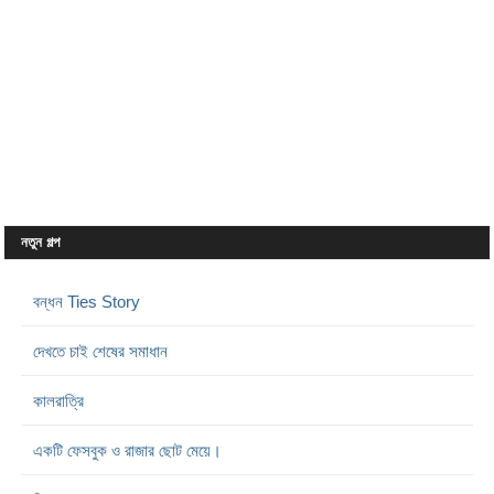
নতুন গল্প
বন্ধন Ties Story
দেখতে চাই শেষের সমাধান
কালরাত্রি
একটি ফেসবুক ও রাজার ছোট মেয়ে।