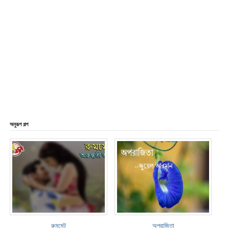
অনুরূপ গল্প
রুমমেট
অপরাজিতা