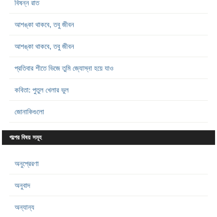
বিষন্ন রাত
আশঙ্কা থাকবে, তবু জীবন
আশঙ্কা থাকবে, তবু জীবন
প্রতিবার শীতে ভিজে তুমি জ্যোস্না হয়ে যাও
কবিতা: পুতুল খেলার ভুল
জোনাকিগুলো
গল্পের বিষয় সমূহ
অনুপ্রেরণা
অনুবাদ
অন্যান্য