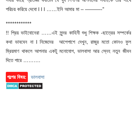
সবার কাছে প্রতিজ্ঞা করতাম যে খুব শিগগির আপনাদের সবাইকে তাঁর সাথে
পরিচয় করিয়ে দেবো l l l ……ইনি আমার মা – ———-”
************
!! প্রিয় ভাইবোনেরা ……এই সুন্দর কাহিনী শুধু শিক্ষক -ছাত্রের সম্পর্কের
কথা ভাববেন না l নিজেদের আশেপাশে দেখুন, রাজুর মতো কোনও ফুল
ম্রিয়মাণ থাকলে আপনার একটু মনোযোগ, ভালবাসা আর স্নেহ নতুন জীবন
দিতে পারে ……….
গল্পের বিষয়:
ভালবাসা