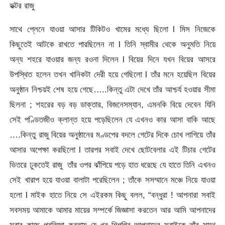
ডক্টর রাজু
সাথে প্লেনে যাওয়া আসার টিকিটও খামের মধ্যে ছিলো l মিস নিজেকে
কিছুতেই আটকে রাখতে পারছিলেন না l তিনি স্বামীর থেকে অনুমতি নিয়ে
অন্য শহরে যাওয়ার জন্য রওনা দিলেন l বিয়ের দিনে যখন বিয়ের আসরে
উপস্থিত হলেন তখন খানিকটা দেরী হয়ে গেছিলো l তাঁর মনে হয়েছিল বিয়ের
অনুষ্ঠান নিশ্চয়ই শেষ হয়ে গেছে…..কিন্তু এটা দেখে তাঁর আশ্চর্য হওয়ার সীমা
ছিলনা ; শহরের বড় বড় ডাক্তার, বিজনেসম্যান, এমনকি বিয়ে দেবেন যিনি
সেই পণ্ডিতজীও ক্লান্ত হয়ে পড়েছিলেন যে এখনও কার আসা বাকি আছে
….কিন্তু রাজু বিয়ের অনুষ্ঠানের মণ্ডপের বদলে গেটের দিকে চোখ লাগিয়ে তাঁর
আসার অপেক্ষা করছিলো l তারপর সবাই দেখে ছোটবেলার এই টিচার গেটের
ভিতরে ঢুকতেই রাজু তাঁর ওপর ঝাঁপিয়ে পড়ে হাত ধরেছে যে হাতে তিনি এখনও
সেই খারাপ হয়ে যাওয়া বালাটা পরেছিলেন ; তাঁকে সসম্মানে মঞ্চে নিয়ে যাওয়া
হলো l মাইক হাতে নিয়ে সে এইরকম কিছু বলল, “বন্ধুরা ! আপনারা সবাই
সবসময় আমাকে আমার মায়ের সম্পর্কে জিজ্ঞাসা করতেন আর আমি আপনাদের