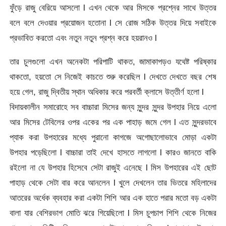
ফুঁড়ে রাজু বেরিয়ে আসলো l এখন থেকে আর মিসকে প্রশ্নের সাথে উত্তর
বলে বলে দেওয়ার প্রয়োজন হতোনা l সে রোজ সঠিক উত্তর দিয়ে সবাইকে
প্রভাবিত করতো এবং নতুন নতুন প্রশ্ন করে হয়রানও l
তার চুলগুলো এখন অনেকটা পরিপাটি থাকত, জামাকাপড়ও যথেষ্ট পরিষ্কার
থাকতো, হয়তো সে নিজেই কাচতে শুরু করেছিল l দেখতে দেখতে বছর শেষ
হয়ে গেল, রাজু দ্বিতীয় স্থান অধিকার করে পরবর্তী ক্লাসে উত্তীর্ণ হলো l
বিদায়কালীন সমারোহে সব বাচ্চারা মিসের জন্য সুন্দর সুন্দর উপহার নিয়ে এলো
আর মিসের টেবিলের ওপর একের পর এক পাহাড় জমে গেল l এত সুন্দরভাবে
প্যাক করা উপহারের মধ্যে পুরানো কাগজে অগোছালোভাবে মোড়া একটা
উপহার পড়েছিলো l বাচ্চারা তাই দেখে হাসতে লাগলো l কারও জানতে বাকি
রইলো না যে উপহার হিসেবে সেটা রাজুই এনেছে l মিস উপহারের এই ছোট
পাহাড় থেকে সেটা বার করে আনলেন l খুলে দেখলেন তার ভিতরে মহিলাদের
আতরের অর্ধেক ব্যবহার করা একটা শিশি আর এক হাতে পরার মতো বড় একটা
বালা যার বেশিরভাগ মোতি ঝরে গিয়েছিলো l মিস চুপচাপ শিশি থেকে নিজের