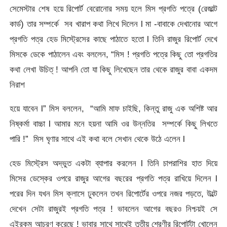
সেমেস্টার শেষ হয়ে রিপোর্ট বেরোনোর সময় হলে মিস প্রগতি পত্রে (রেজাল্ট
কার্ড) তার সম্পর্কে সব খারাপ কথা লিখে দিলেন l মা -বাবাকে দেখানোর আগে
প্রগতি পত্র হেড মিস্ট্রেসের কাছে পাঠাতে হতো l তিনি রাজুর রিপোর্ট দেখে
মিসকে ডেকে পাঠালেন এবং বললেন, “মিস ! প্রগতি পত্রে কিছু তো প্রগতির
কথা লেখা উচিত্ ! আপনি তো যা কিছু লিখেছেন তার থেকে রাজুর বাবা একদম
নিরাশ
হয়ে যাবেন l” মিস বললেন, “আমি মাফ চাইছি, কিন্তু রাজু এক অশিষ্ট আর
নিষ্কর্মা বাচ্চা l আমার মনে হয়না আমি ওর উন্নতির সম্পর্কে কিছু লিখতে
পারি !” মিস ঘৃণার সাথে এই কথা বলে সেখান থেকে উঠে এলেন l
হেড মিস্ট্রেস অদ্ভুত একটা ব্যাপার করলেন l তিনি চাপরাশির হাত দিয়ে
মিসের ডেস্কের ওপরে রাজুর আগের বছরের প্রগতি পত্র রাখিয়ে দিলেন l
পরের দিন যখন মিস ক্লাসে ঢুকলেন তখন রিপোর্টের ওপরে নজর পড়তে, উল্টে
দেখেন সেটা রাজুরই প্রগতি পত্র ! ভাবলেন আগের বছরও নিশ্চয়ই সে
এইরকম আচরণ করেছে ! ভাবার সাথে সাথেই তৃতীয় শ্রেণীর রিপোর্টটা খোলেন