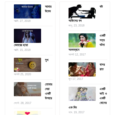
আমার
বউ
উমেদ
অফিসের বস
অক্টো. 27, 2018
জানু. 23, 2018
একটি
সত্য
ঘটনা
ভেতরের ছায়া
অবলম্বনে
অক্টো. 15, 2018
আগস্ট 12, 2017
সুখ
বাসর
রাত
আগস্ট 25, 2020
জুন 17, 2017
তোমার
দেয়া
একটি
একটি
ভাই ও
উপহার
একটি
বোনের
সেপ্টে. 28, 2017
এক দিন
নভে. 19, 2017