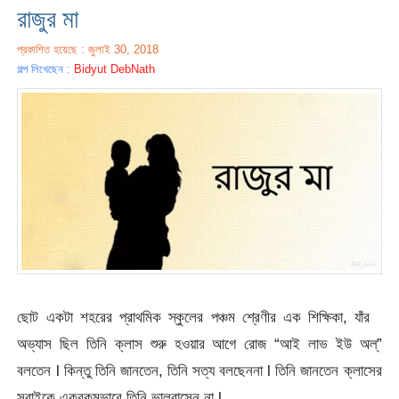
রাজুর মা
প্রকাশিত হয়েছে : জুলাই 30, 2018
গল্প লিখেছেন :
Bidyut DebNath
ছোট একটা শহরের প্রাথমিক স্কুলের পঞ্চম শ্রেণীর এক শিক্ষিকা, যাঁর
অভ্যাস ছিল তিনি ক্লাস শুরু হওয়ার আগে রোজ “আই লাভ ইউ অল্”
বলতেন l কিন্তু তিনি জানতেন, তিনি সত্য বলছেননা l তিনি জানতেন ক্লাসের
সবাইকে একরকমভাবে তিনি ভালবাসেন না l