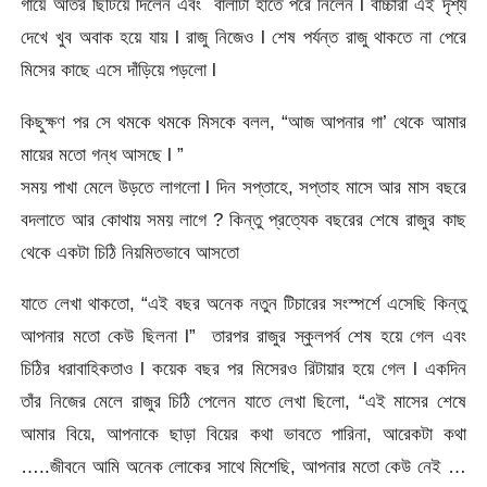
গায়ে আতর ছিটিয়ে দিলেন এবং বালাটা হাতে পরে নিলেন l বাচ্চারা এই দৃশ্য
দেখে খুব অবাক হয়ে যায় l রাজু নিজেও l শেষ পর্যন্ত রাজু থাকতে না পেরে
মিসের কাছে এসে দাঁড়িয়ে পড়লো l
কিছুক্ষণ পর সে থমকে থমকে মিসকে বলল, “আজ আপনার গা’ থেকে আমার
মায়ের মতো গন্ধ আসছে l ”
সময় পাখা মেলে উড়তে লাগলো l দিন সপ্তাহে, সপ্তাহ মাসে আর মাস বছরে
বদলাতে আর কোথায় সময় লাগে ? কিন্তু প্রত্যেক বছরের শেষে রাজুর কাছ
থেকে একটা চিঠি নিয়মিতভাবে আসতো
যাতে লেখা থাকতো, “এই বছর অনেক নতুন টিচারের সংস্পর্শে এসেছি কিন্তু
আপনার মতো কেউ ছিলনা l” তারপর রাজুর স্কুলপর্ব শেষ হয়ে গেল এবং
চিঠির ধরাবাহিকতাও l কয়েক বছর পর মিসেরও রিটায়ার হয়ে গেল l একদিন
তাঁর নিজের মেলে রাজুর চিঠি পেলেন যাতে লেখা ছিলো, “এই মাসের শেষে
আমার বিয়ে, আপনাকে ছাড়া বিয়ের কথা ভাবতে পারিনা, আরেকটা কথা
…..জীবনে আমি অনেক লোকের সাথে মিশেছি, আপনার মতো কেউ নেই …