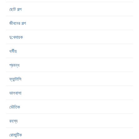
ছোট গল্প
জীবনের গল্প
দু:খদায়ক
ধর্মীয়
প্রবন্ধ
ফ্যান্টাসি
ভালবাসা
ভৌতিক
রহস্য
রোমান্টিক