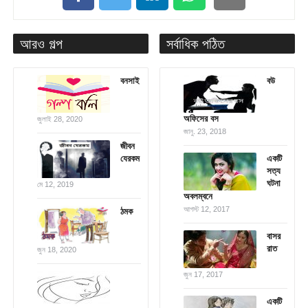
আরও গল্প
সর্বাধিক পঠিত
বনসাই
বউ
অফিসের বস
জুলাই 28, 2020
জানু. 23, 2018
জীবন
যেরকম
একটি
সত্য
ঘটনা
মে 12, 2019
অবলম্বনে
আগস্ট 12, 2017
ঠমক
বাসর
রাত
জুন 18, 2020
জুন 17, 2017
একটি