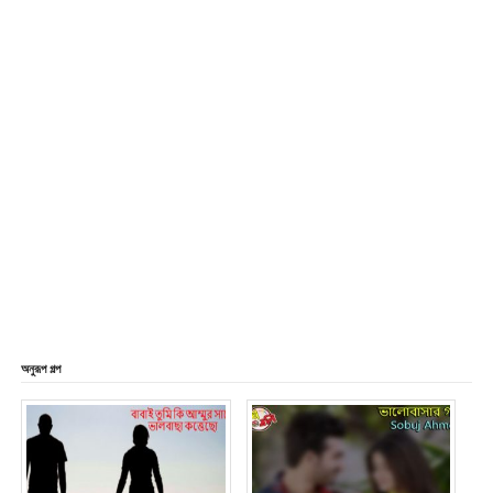
অনুরূপ গল্প