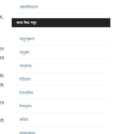
জোনাকিগুলো
ে,
গল্পের বিষয় সমূহ
অনুপ্রেরণা
রতে
অনুবাদ
 হয়
অন্যান্য
ডিং
ইতিহাস
াছে
ইসলামিক
রবে
উপন্যাস
কবিতা
তেই
কাব্যগ্রন্থ