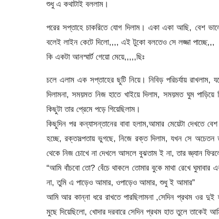
শুধু এ কথাটাই বললাম।
পরের সপ্তাহে চাকরিতে যোগ দিলাম। একা একা আছি, বেশ ভ
বলেই লাইন কেটে দিলো,,,, এই টুকো বলতেও সে লজ্জা পাচ্ছে,,,
কি একটা আনস্মার্ট গেয়ো মেয়ে,,,,,ছিঃ
চলে এলাম এক সপ্তাহের ছুটি নিয়ে। নিবিড় পরিচর্যায় রাখলাম
দিলামনা, সময়মত নিজ হাতে খাইয়ে দিলাম, সময়মত ঘুম পাড়িয়ে 
কিছুটা তার প্রেমে পড়ে গিয়েছিলাম।
কিছুদিন পর কন্যাসন্তানের বাবা হলাম,আমার মেয়েটা দেখতে বেশ 
হচ্ছে, রক্তসল্পতায় ভুগছে, নিজে রক্ত দিলাম, যখন সে অচেতন
থেকে নিজ চোখে না দেখলে আসলে বুঝতাম ই না, তার জ্ঞ্যান ফি
“আমি বাঁচবো তো? বেঁচে থাকলে তোমার বুকে মাথা রেখে ঘুমাবা
না, তুমি এ পাড়েও আমার, ওপাড়েও আমার, শুধু ই আমার”
আমি আর কান্না ধরে রাখতে পারছিলামনা ,সেদিন প্রথম ওর দুই হ
মুছে দিয়েছিলো, খোদার দরবারে সেদিন প্রথম হাত তুলে তাকেই আ