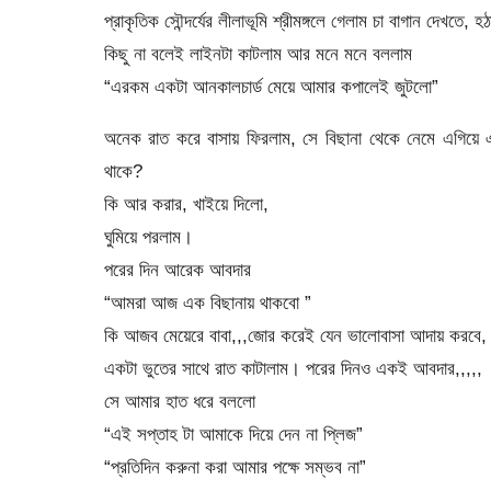
প্রাকৃতিক সৌন্দর্যের লীলাভূমি শ্রীমঙ্গলে গেলাম চা বাগান দেখ
কিছু না বলেই লাইনটা কাটলাম আর মনে মনে বললাম
“এরকম একটা আনকালচার্ড মেয়ে আমার কপালেই জুটলো”
অনেক রাত করে বাসায় ফিরলাম, সে বিছানা থেকে নেমে এগিয়
থাকে?
কি আর করার, খাইয়ে দিলো,
ঘুমিয়ে পরলাম।
পরের দিন আরেক আবদার
“আমরা আজ এক বিছানায় থাকবো ”
কি আজব মেয়েরে বাবা,,,জোর করেই যেন ভালোবাসা আদায় করবে,
একটা ভুতের সাথে রাত কাটালাম। পরের দিনও একই আবদার,,,,,
সে আমার হাত ধরে বললো
“এই সপ্তাহ টা আমাকে দিয়ে দেন না প্লিজ”
“প্রতিদিন করুনা করা আমার পক্ষে সম্ভব না”