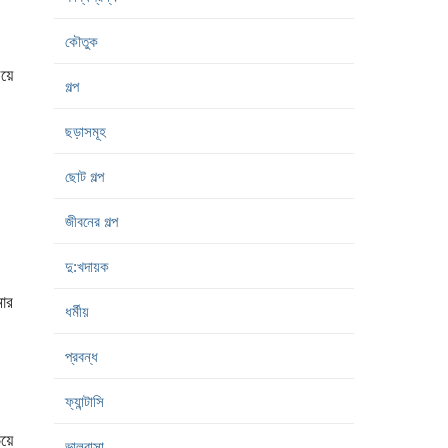
কৌতুক
য়ে
গল্প
ছড়াসমূহ
ছোট গল্প
জীবনের গল্প
দু:খদায়ক
মার
ধর্মীয়
প্রবন্ধ
ফ্যান্টাসি
িয়ে
ভালবাসা