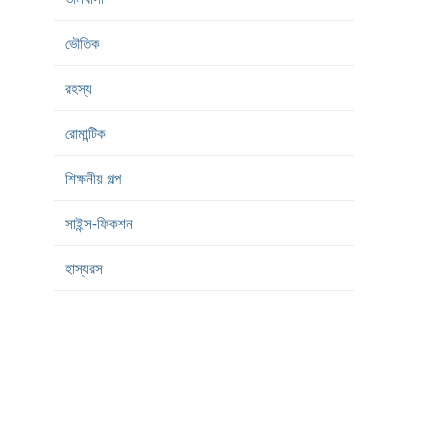
ভৌতিক
রহস্য
রোমান্টিক
শিক্ষনীয় গল্প
সাইন্স-ফিকশন
হাস্যরস