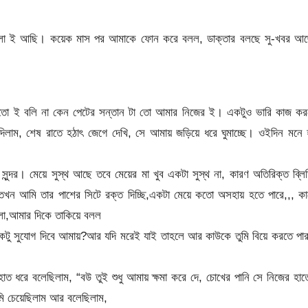
ালো ই আছি। কয়েক মাস পর আমাকে ফোন করে বলল, ডাক্তার বলছে সু-খবর আছ
, যতো ই বলি না কেন পেটের সন্তান টা তো আমার নিজের ই। একটুও ভারি কাজ ক
দিলাম, শেষ রাতে হঠাৎ জেগে দেখি, সে আমায় জড়িয়ে ধরে ঘুমাচ্ছে। ওইদিন মনে
সুন্দর। মেয়ে সুস্থ আছে তবে মেয়ের মা খুব একটা সুস্থ না, কারণ অতিরিক্ত ব্লি
 তখন আমি তার পাশের সিটে রক্ত দিচ্ছি,একটা মেয়ে কতো অসহায় হতে পারে,,, ক
রলো,আমার দিকে তাকিয়ে বলল
র একটু সুযোগ দিবে আমায়?আর যদি মরেই যাই তাহলে আর কাউকে তুমি বিয়ে করতে পা
াত ধরে বলেছিলাম, “বউ তুই শুধু আমায় ক্ষমা করে দে, চোখের পানি সে নিজের হা
মি চেয়েছিলাম আর বলেছিলাম,